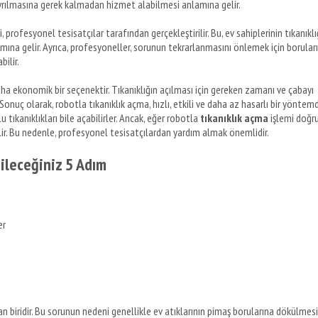
n ayrılmasına gerek kalmadan hizmet alabilmesi anlamına gelir.
, profesyonel tesisatçılar tarafından gerçekleştirilir. Bu, ev sahiplerinin tıkanıklı
amına gelir. Ayrıca, profesyoneller, sorunun tekrarlanmasını önlemek için borular
ilir.
ha ekonomik bir seçenektir. Tıkanıklığın açılması için gereken zamanı ve çabayı
Sonuç olarak, robotla tıkanıklık açma, hızlı, etkili ve daha az hasarlı bir yöntemdi
u tıkanıklıkları bile açabilirler. Ancak, eğer robotla
tıkanıklık açma
işlemi doğr
ilir. Bu nedenle, profesyonel tesisatçılardan yardım almak önemlidir.
ileceğiniz 5 Adım
er
dan biridir. Bu sorunun nedeni genellikle ev atıklarının pimaş borularına dökülmesi