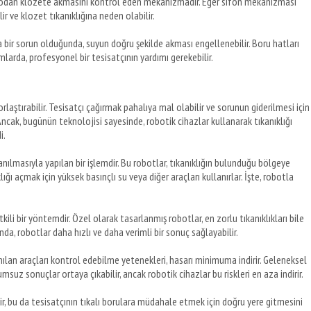
podan klozete akmasını kontrol eden mekanizmadır. Eğer sifon mekanizması
r ve klozet tıkanıklığına neden olabilir.
a bir sorun olduğunda, suyun doğru şekilde akması engellenebilir. Boru hatları
rumlarda, profesyonel bir tesisatçının yardımı gerekebilir.
laştırabilir. Tesisatçı çağırmak pahalıya mal olabilir ve sorunun giderilmesi için
ncak, bugünün teknolojisi sayesinde, robotik cihazlar kullanarak tıkanıklığı
i.
lanılmasıyla yapılan bir işlemdir. Bu robotlar, tıkanıklığın bulunduğu bölgeye
ğı açmak için yüksek basınçlı su veya diğer araçları kullanırlar. İşte, robotla
etkili bir yöntemdir. Özel olarak tasarlanmış robotlar, en zorlu tıkanıklıkları bile
da, robotlar daha hızlı ve daha verimli bir sonuç sağlayabilir.
lanılan araçları kontrol edebilme yetenekleri, hasarı minimuma indirir. Geleneksel
suz sonuçlar ortaya çıkabilir, ancak robotik cihazlar bu riskleri en aza indirir.
lir, bu da tesisatçının tıkalı borulara müdahale etmek için doğru yere gitmesini