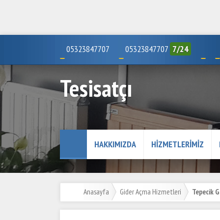
05323847707
05323847707
7/24
Tesisatçı
HAKKIMIZDA
HIZMETLERIMIZ
Anasayfa
Gider Açma Hizmetleri
Tepecik G