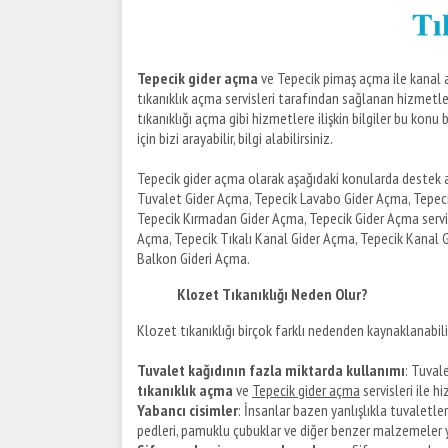
Tepecik gider açma
ve Tepecik pimaş açma ile kanal açma
tıkanıklık açma servisleri tarafından sağlanan hizmetler
tıkanıklığı açma gibi hizmetlere ilişkin bilgiler bu konu 
için bizi arayabilir, bilgi alabilirsiniz.
Tepecik gider açma olarak aşağıdaki konularda destek a
Tuvalet Gider Açma, Tepecik Lavabo Gider Açma, Tepeci
Tepecik Kırmadan Gider Açma, Tepecik Gider Açma servis
Açma, Tepecik Tıkalı Kanal Gider Açma, Tepecik Kanal G
Balkon Gideri Açma.
Klozet Tıkanıklığı Neden Olur?
Klozet tıkanıklığı birçok farklı nedenden kaynaklanabilir
Tuvalet kağıdının fazla miktarda kullanımı
: Tuval
tıkanıklık açma
ve
Tepecik gider açma
servisleri ile h
Y
abancı cisimler
: İnsanlar bazen yanlışlıkla tuvaletler
pedleri, pamuklu çubuklar ve diğer benzer malzemeler yer