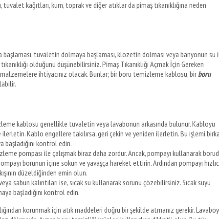
, tuvalet kağıtları, kum, toprak ve diğer atıklar da pimaş tıkanıklığına neden
aya başlaması, tuvaletin dolmaya başlaması, klozetin dolması veya banyonun su i
aş tıkanıklığı olduğunu düşünebilirsiniz. Pimaş Tıkanıklığı Açmak İçin Gereken
 malzemelere ihtiyacınız olacak. Bunlar; bir boru temizleme kablosu, bir
boru
abilir.
leme kablosu genellikle tuvaletin veya lavabonun arkasında bulunur. Kabloyu
lerletin. Kablo engellere takılırsa, geri çekin ve yeniden ilerletin. Bu işlemi birk
 başladığını kontrol edin.
leme pompası ile çalışmak biraz daha zordur. Ancak, pompayı kullanarak boru
iz. Pompayı borunun içine sokun ve yavaşça hareket ettirin. Ardından pompayı hızlı
akışının düzeldiğinden emin olun.
veya sabun kalıntıları ise, sıcak su kullanarak sorunu çözebilirsiniz. Sıcak suyu
aya başladığını kontrol edin.
ığından korunmak için atık maddeleri doğru bir şekilde atmanız gerekir. Lavaboy