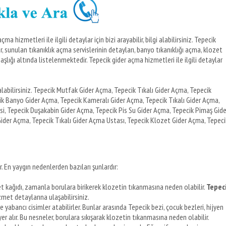
 hizmetleri ile ilgili detaylar için bizi arayabilir, bilgi alabilirsiniz. Tepecik
, sunulan tıkanıklık açma servislerinin detayları, banyo tıkanıklığı açma, klozet
başlığı altında listelenmektedir. Tepecik gider açma hizmetleri ile ilgili detaylar
labilirsiniz. Tepecik Mutfak Gider Açma, Tepecik Tıkalı Gider Açma, Tepecik
k Banyo Gider Açma, Tepecik Kameralı Gider Açma, Tepecik Tıkalı Gider Açma,
i, Tepecik Duşakabin Gider Açma, Tepecik Pis Su Gider Açma, Tepecik Pimaş Gide
ider Açma, Tepecik Tıkalı Gider Açma Ustası, Tepecik Klozet Gider Açma, Tepeci
. En yaygın nedenlerden bazıları şunlardır:
et kağıdı, zamanla borulara birikerek klozetin tıkanmasına neden olabilir.
Tepec
izmet detaylarına ulaşabilirsiniz.
e yabancı cisimler atabilirler. Bunlar arasında Tepecik bezi, çocuk bezleri, hijyen
 alır. Bu nesneler, borulara sıkışarak klozetin tıkanmasına neden olabilir.