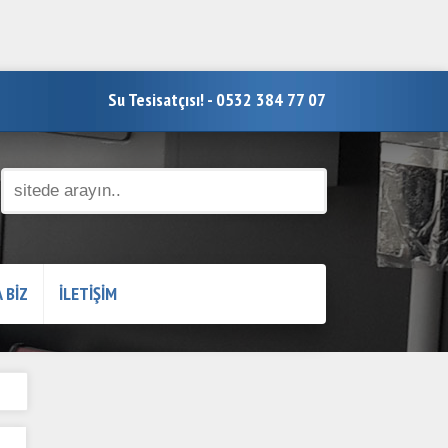
Su Tesisatçısı! - 0532 384 77 07
 BİZ
İLETİŞİM