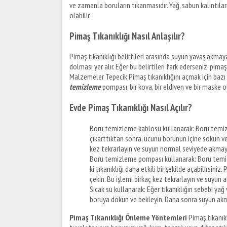
ve zamanla boruların tıkanmasıdır. Yağ, sabun kalıntıları
olabilir.
Pimaş Tıkanıklığı Nasıl Anlaşılır?
Pimaş tıkanıklığı belirtileri arasında suyun yavaş akm
dolması yer alır. Eğer bu belirtileri fark ederseniz, pim
Malzemeler Tepecik Pimaş tıkanıklığını açmak için bazı
temizleme
pompası, bir kova, bir eldiven ve bir maske ol
Evde Pimaş Tıkanıklığı Nasıl Açılır?
Boru temizleme kablosu kullanarak: Boru temiz
çıkarttıktan sonra, ucunu borunun içine sokun ve i
kez tekrarlayın ve suyun normal seviyede akmaya
Boru temizleme pompası kullanarak: Boru temiz
ki tıkanıklığı daha etkili bir şekilde açabilirsin
çekin. Bu işlemi birkaç kez tekrarlayın ve suyun 
Sıcak su kullanarak: Eğer tıkanıklığın sebebi yağ 
boruya dökün ve bekleyin. Daha sonra suyun akm
Pimaş Tıkanıklığı Önleme Yöntemleri
Pimaş tıkanıkl