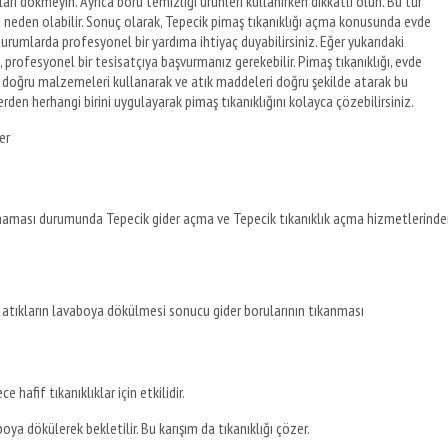
rı dökmeyin. Ayrıca boru temizliği ürünleri kullanırken dikkatli olun. Bu tür
ra neden olabilir. Sonuç olarak, Tepecik pimaş tıkanıklığı açma konusunda evde
rumlarda profesyonel bir yardıma ihtiyaç duyabilirsiniz. Eğer yukarıdaki
rofesyonel bir tesisatçıya başvurmanız gerekebilir. Pimaş tıkanıklığı, evde
ak, doğru malzemeleri kullanarak ve atık maddeleri doğru şekilde atarak bu
den herhangi birini uygulayarak pimaş tıkanıklığını kolayca çözebilirsiniz.
er
aması durumunda Tepecik gider açma ve Tepecik tıkanıklık açma hizmetlerinde
ibi atıkların lavaboya dökülmesi sonucu gider borularının tıkanması
e hafif tıkanıklıklar için etkilidir.
oya dökülerek bekletilir. Bu karışım da tıkanıklığı çözer.