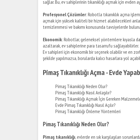
sağlar. Bu, ev sahiplerinin tıkanıklığı açmak için evde
Profesyonel Çözümler
: Robotla tıkanıklık açma işlemi
açmak için yüksek kaliteli bir hizmet alabilecekleri anl
temizlenmesi ve bakımı konusunda tavsiyelerde bulunab
Ekonomik
: Robotlar, geleneksel yöntemlere kıyasla da
azaltarak, ev sahiplerine para tasarrufu sağlayabilirler. 
Ev sahipleri için ekonomik bir seçenek olabilir ve en zorl
şekilde yapılmazsa, borularda kalıcı hasarlara yol açab
Pimaş Tıkanıklığı Açma - Evde Yapab
Pimaş Tıkanıklığı Neden Olur?
Pimaş Tıkanıklığı Nasıl Anlaşılır?
Pimaş Tıkanıklığı Açmak İçin Gereken Malzemel
Evde Pimaş Tıkanıklığı Nasıl Açılır?
Pimaş Tıkanıklığı Önleme Yöntemleri
Pimaş Tıkanıklığı Neden Olur?
Pimaş tıkanıklığı
, evlerde en sık karşılaşılan sorunlar