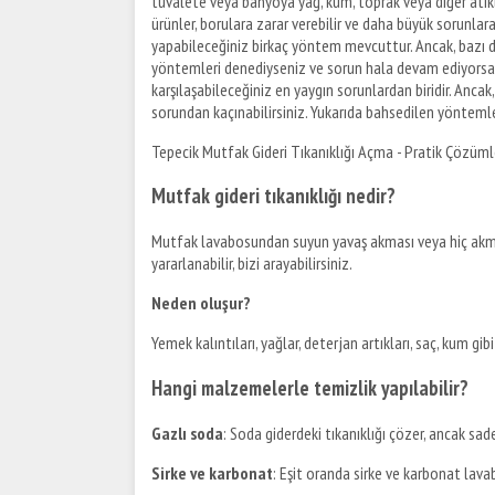
tuvalete veya banyoya yağ, kum, toprak veya diğer atıkla
ürünler, borulara zarar verebilir ve daha büyük sorunla
yapabileceğiniz birkaç yöntem mevcuttur. Ancak, bazı du
yöntemleri denediyseniz ve sorun hala devam ediyorsa, p
karşılaşabileceğiniz en yaygın sorunlardan biridir. Anc
sorundan kaçınabilirsiniz. Yukarıda bahsedilen yöntemler
Tepecik Mutfak Gideri Tıkanıklığı Açma - Pratik Çözüml
Mutfak gideri tıkanıklığı nedir?
Mutfak lavabosundan suyun yavaş akması veya hiç akm
yararlanabilir, bizi arayabilirsiniz.
Neden oluşur?
Yemek kalıntıları, yağlar, deterjan artıkları, saç, kum g
Hangi malzemelerle temizlik yapılabilir?
Gazlı soda
: Soda giderdeki tıkanıklığı çözer, ancak sadec
Sirke ve karbonat
: Eşit oranda sirke ve karbonat lavab