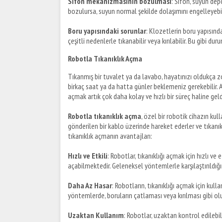
Sifon mekanizmasının bozulması
: Sifon, suyun de
bozulursa, suyun normal şekilde dolaşımını engelleyebili
Boru yapısındaki sorunlar
: Klozetlerin boru yapısınd
çeşitli nedenlerle tıkanabilir veya kırılabilir. Bu gibi du
Robotla Tıkanıklık Açma
Tıkanmış bir tuvalet ya da lavabo, hayatınızı oldukça zor
birkaç saat ya da hatta günler beklemeniz gerekebilir. A
açmak artık çok daha kolay ve hızlı bir süreç haline geld
Robotla tıkanıklık açma
, özel bir robotik cihazın kul
gönderilen bir kablo üzerinde hareket ederler ve tıkanıklı
tıkanıklık açmanın avantajları:
Hızlı ve Etkili
: Robotlar, tıkanıklığı açmak için hızlı ve 
açabilmektedir. Geleneksel yöntemlerle karşılaştırıldığın
Daha Az Hasar
: Robotların, tıkanıklığı açmak için kul
yöntemlerde, boruların çatlaması veya kırılması gibi olum
Uzaktan Kullanım
: Robotlar, uzaktan kontrol edilebi