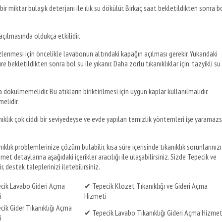
ir miktar bulaşık deterjanı ile ılık su dökülür. Birkaç saat bekletildikten sonra b
 açılmasında oldukça etkilidir.
lenmesi için öncelikle lavabonun altındaki kapağın açılması gerekir. Yukarıdaki
bekletildikten sonra bol su ile yıkanır. Daha zorlu tıkanıklıklar için, tazyikli su
 dökülmemelidir. Bu atıkların biriktirilmesi için uygun kaplar kullanılmalıdır.
elidir.
ıklık çok ciddi bir seviyedeyse ve evde yapılan temizlik yöntemleri işe yaramazs
ıklık problemlerinize çözüm bulabilir, kısa süre içerisinde tıkanıklık sorunlarınızı
izmet detaylarına aşağıdaki içerikler aracılığı ile ulaşabilirsiniz. Sizde Tepecik ve
, destek taleplerinizi iletebilirsiniz.
cik Lavabo Gideri Açma
✔ Tepecik Klozet Tıkanıklığı ve Gideri Açma
i
Hizmeti
ik Gider Tıkanıklığı Açma
✔ Tepecik Lavabo Tıkanıklığı Gideri Açma Hizmet
i