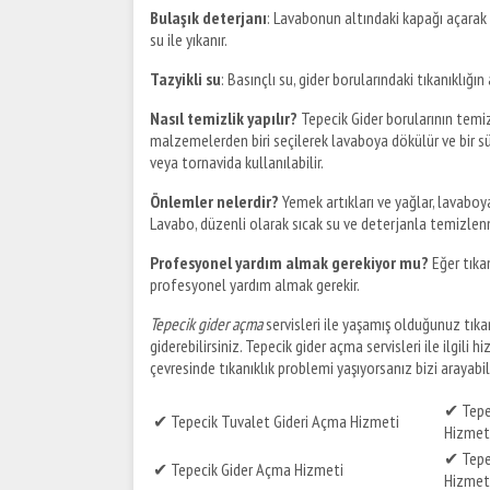
Bulaşık deterjanı
: Lavabonun altındaki kapağı açarak b
su ile yıkanır.
Tazyikli su
: Basınçlı su, gider borularındaki tıkanıklığın
Nasıl temizlik yapılır?
Tepecik Gider borularının temiz
malzemelerden biri seçilerek lavaboya dökülür ve bir süre 
veya tornavida kullanılabilir.
Önlemler nelerdir?
Yemek artıkları ve yağlar, lavaboya
Lavabo, düzenli olarak sıcak su ve deterjanla temizlenm
Profesyonel yardım almak gerekiyor mu?
Eğer tıkan
profesyonel yardım almak gerekir.
Tepecik gider açma
servisleri ile yaşamış olduğunuz tıkan
giderebilirsiniz. Tepecik gider açma servisleri ile ilgili h
çevresinde tıkanıklık problemi yaşıyorsanız bizi arayabilir
✔ Tepe
✔ Tepecik Tuvalet Gideri Açma Hizmeti
Hizmet
✔ Tepec
✔ Tepecik Gider Açma Hizmeti
Hizmet