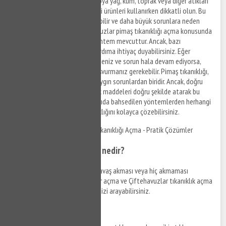
Lavaboya, tuvalete veya banyoya yağ, kum, toprak veya diğer atıkları
dökmeyin. Ayrıca boru temizliği ürünleri kullanırken dikkatli olun. Bu
tür ürünler, borulara zarar verebilir ve daha büyük sorunlara neden
olabilir. Sonuç olarak, Çiftehavuzlar pimaş tıkanıklığı açma konusunda
evde yapabileceğiniz birkaç yöntem mevcuttur. Ancak, bazı
durumlarda profesyonel bir yardıma ihtiyaç duyabilirsiniz. Eğer
yukarıdaki yöntemleri denediyseniz ve sorun hala devam ediyorsa,
profesyonel bir tesisatçıya başvurmanız gerekebilir. Pimaş tıkanıklığı,
evde karşılaşabileceğiniz en yaygın sorunlardan biridir. Ancak, doğru
malzemeleri kullanarak ve atık maddeleri doğru şekilde atarak bu
sorundan kaçınabilirsiniz. Yukarıda bahsedilen yöntemlerden herhangi
birini uygulayarak pimaş tıkanıklığını kolayca çözebilirsiniz.
Çiftehavuzlar Mutfak Gideri Tıkanıklığı Açma - Pratik Çözümler
Mutfak gideri tıkanıklığı nedir?
Mutfak lavabosundan suyun yavaş akması veya hiç akmaması
durumunda Çiftehavuzlar gider açma ve Çiftehavuzlar tıkanıklık açma
hizmetlerinden yararlanabilir, bizi arayabilirsiniz.
Neden oluşur?