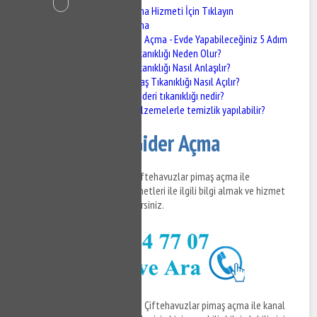
Çiftehavuzlar Gider Açma Hizmeti İçin Tıklayın
Çiftehavuzlar Gider Açma
Pimaş Tıkanıklığı Açma - Evde Yapabileceğiniz 5 Adım
Pimaş Tıkanıklığı Neden Olur?
Pimaş Tıkanıklığı Nasıl Anlaşılır?
Evde Pimaş Tıkanıklığı Nasıl Açılır?
Mutfak gideri tıkanıklığı nedir?
Hangi malzemelerle temizlik yapılabilir?
Çiftehavuzlar Gider Açma
Çiftehavuzlar gider açma ve Çiftehavuzlar pimaş açma ile
Çiftehavuzlar kanal açma hizmetleri ile ilgili bilgi almak ve hizmet
almak için bizi hemen arayabilirsiniz.
Çiftehavuzlar gider açma
ve Çiftehavuzlar pimaş açma ile kanal