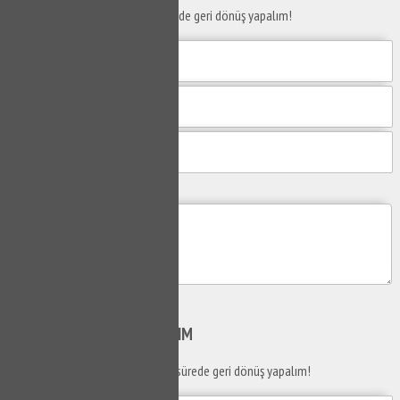
Taleplerinizi bize iletin en kısa sürede geri dönüş yapalım!
Mesajım
Gönder
SİZİ
ARAYALIM
Telefon numaranızı bırakın en kısa sürede geri dönüş yapalım!