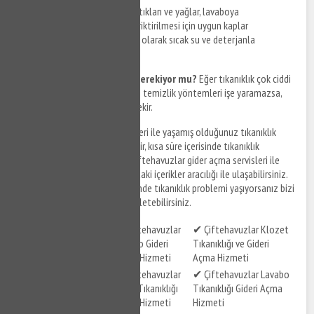
Önlemler nelerdir?
Yemek artıkları ve yağlar, lavaboya
dökülmemelidir. Bu atıkların biriktirilmesi için uygun kaplar
kullanılmalıdır. Lavabo, düzenli olarak sıcak su ve deterjanla
temizlenmelidir.
Profesyonel yardım almak gerekiyor mu?
Eğer tıkanıklık çok ciddi
bir seviyedeyse ve evde yapılan temizlik yöntemleri işe yaramazsa,
profesyonel yardım almak gerekir.
Çiftehavuzlar gider açma
servisleri ile yaşamış olduğunuz tıkanıklık
problemlerinize çözüm bulabilir, kısa süre içerisinde tıkanıklık
sorunlarınızı giderebilirsiniz. Çiftehavuzlar gider açma servisleri ile
ilgili hizmet detaylarına aşağıdaki içerikler aracılığı ile ulaşabilirsiniz.
Sizde Çiftehavuzlar ve çevresinde tıkanıklık problemi yaşıyorsanız bizi
arayabilir, destek taleplerinizi iletebilirsiniz.
✔ Çiftehavuzlar
✔ Çiftehavuzlar
✔ Çiftehavuzlar Klozet
Tuvalet Gideri Açma
Lavabo Gideri
Tıkanıklığı ve Gideri
Hizmeti
Açma Hizmeti
Açma Hizmeti
✔ Çiftehavuzlar
✔ Çiftehavuzlar Lavabo
✔ Çiftehavuzlar Gider
Gider Tıkanıklığı
Tıkanıklığı Gideri Açma
Açma Hizmeti
Açma Hizmeti
Hizmeti