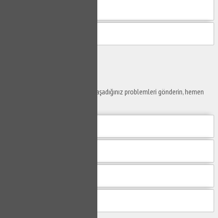
Gönder
Ustaya
Sor
Yaşam alanlarınız ve ofislerinizde yaşadığınız problemleri gönderin, hemen
yanıtlayalım.