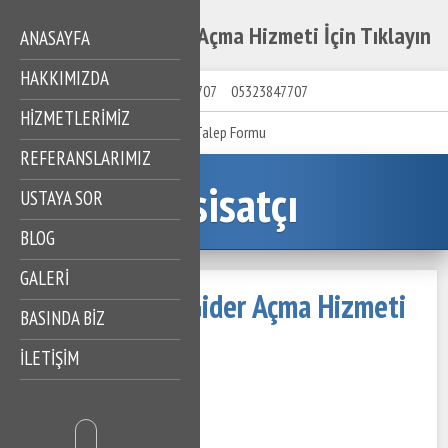
Çiftehavuzlar Gider Açma Hizmeti İçin Tıklayın
ANASAYFA
HAKKIMIZDA
05323847707
05323847707
HIZMETLERIMIZ
Talep Formu
REFERANSLARIMIZ
Tesisatçı
USTAYA SOR
BLOG
GALERİ
Çiftehavuzlar Gider Açma Hizmeti
BASINDA BİZ
İçin Tıklayın
İLETİŞİM
19 Mayıs 2023
363 Görüntüleme
İçindekiler