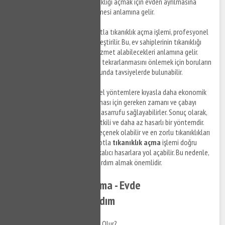
sağlar. Bu, ev sahiplerinin tıkanıklığı açmak için evden ayrılmasına
gerek kalmadan hizmet alabilmesi anlamına gelir.
Profesyonel Çözümler
: Robotla tıkanıklık açma işlemi, profesyonel
tesisatçılar tarafından gerçekleştirilir. Bu, ev sahiplerinin tıkanıklığı
açmak için yüksek kaliteli bir hizmet alabilecekleri anlamına gelir.
Ayrıca, profesyoneller, sorunun tekrarlanmasını önlemek için boruların
temizlenmesi ve bakımı konusunda tavsiyelerde bulunabilir.
Ekonomik
: Robotlar, geleneksel yöntemlere kıyasla daha ekonomik
bir seçenektir. Tıkanıklığın açılması için gereken zamanı ve çabayı
azaltarak, ev sahiplerine para tasarrufu sağlayabilirler. Sonuç olarak,
robotla tıkanıklık açma, hızlı, etkili ve daha az hasarlı bir yöntemdir.
Ev sahipleri için ekonomik bir seçenek olabilir ve en zorlu tıkanıklıkları
bile açabilirler. Ancak, eğer robotla
tıkanıklık açma
işlemi doğru
şekilde yapılmazsa, borularda kalıcı hasarlara yol açabilir. Bu nedenle,
profesyonel tesisatçılardan yardım almak önemlidir.
Pimaş Tıkanıklığı Açma - Evde
Yapabileceğiniz 5 Adım
Pimaş Tıkanıklığı Neden Olur?