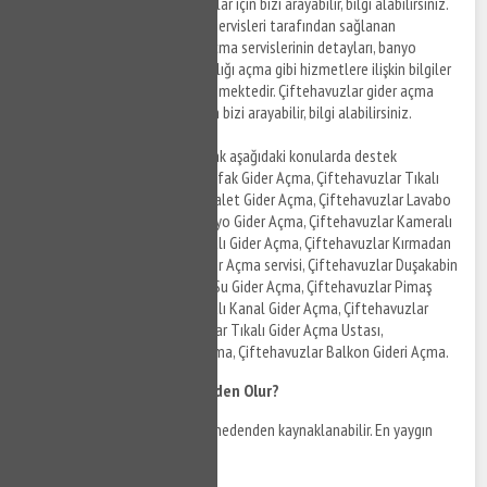
açma hizmetleri ile ilgili detaylar için bizi arayabilir, bilgi alabilirsiniz.
Çiftehavuzlar tıkanıklık açma servisleri tarafından sağlanan
hizmetler, sunulan tıkanıklık açma servislerinin detayları, banyo
tıkanıklığı açma, klozet tıkanıklığı açma gibi hizmetlere ilişkin bilgiler
bu konu başlığı altında listelenmektedir. Çiftehavuzlar gider açma
hizmetleri ile ilgili detaylar için bizi arayabilir, bilgi alabilirsiniz.
Çiftehavuzlar gider açma olarak aşağıdaki konularda destek
alabilirsiniz. Çiftehavuzlar Mutfak Gider Açma, Çiftehavuzlar Tıkalı
Gider Açma, Çiftehavuzlar Tuvalet Gider Açma, Çiftehavuzlar Lavabo
Gider Açma, Çiftehavuzlar Banyo Gider Açma, Çiftehavuzlar Kameralı
Gider Açma, Çiftehavuzlar Tıkalı Gider Açma, Çiftehavuzlar Kırmadan
Gider Açma, Çiftehavuzlar Gider Açma servisi, Çiftehavuzlar Duşakabin
Gider Açma, Çiftehavuzlar Pis Su Gider Açma, Çiftehavuzlar Pimaş
Gider Açma, Çiftehavuzlar Tıkalı Kanal Gider Açma, Çiftehavuzlar
Kanal Gider Açma, Çiftehavuzlar Tıkalı Gider Açma Ustası,
Çiftehavuzlar Klozet Gider Açma, Çiftehavuzlar Balkon Gideri Açma.
Klozet Tıkanıklığı Neden Olur?
Klozet tıkanıklığı birçok farklı nedenden kaynaklanabilir. En yaygın
nedenlerden bazıları şunlardır: