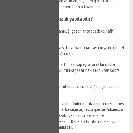
Yemek kalıntıları, yağlar, deterjan artıkları, saç, kum gibi atıkların
lavaboya dökülmesi sonucu gider borularının tıkanması
Hangi malzemelerle temizlik yapılabilir?
Gazlı soda
: Soda giderdeki tıkanıklığı çözer, ancak sadece hafif
tıkanıklıklar için etkilidir.
Sirke ve karbonat
: Eşit oranda sirke ve karbonat lavaboya dökülerek
bekletilir. Bu karışım da tıkanıklığı çözer.
Bulaşık deterjanı
: Lavabonun altındaki kapağı açarak bir miktar
bulaşık deterjanı ile ılık su dökülür. Birkaç saat bekletildikten sonra
bol su ile yıkanır.
Tazyikli su
: Basınçlı su, gider borularındaki tıkanıklığın açılmasında
oldukça etkilidir.
Nasıl temizlik yapılır?
Çiftehavuzlar Gider borularının temizlenmesi
için öncelikle lavabonun altındaki kapağın açılması gerekir. Yukarıdaki
malzemelerden biri seçilerek lavaboya dökülür ve bir süre
bekletildikten sonra bol su ile yıkanır. Daha zorlu tıkanıklıklar için,
tazyikli su veya tornavida kullanılabilir.