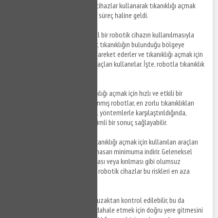
teknolojisi sayesinde, robotik cihazlar kullanarak tıkanıklığı açmak
artık çok daha kolay ve hızlı bir süreç haline geldi.
Robotla tıkanıklık açma
, özel bir robotik cihazın kullanılmasıyla
yapılan bir işlemdir. Bu robotlar, tıkanıklığın bulunduğu bölgeye
gönderilen bir kablo üzerinde hareket ederler ve tıkanıklığı açmak için
yüksek basınçlı su veya diğer araçları kullanırlar. İşte, robotla tıkanıklık
açmanın avantajları:
Hızlı ve Etkili
: Robotlar, tıkanıklığı açmak için hızlı ve etkili bir
yöntemdir. Özel olarak tasarlanmış robotlar, en zorlu tıkanıklıkları
bile açabilmektedir. Geleneksel yöntemlerle karşılaştırıldığında,
robotlar daha hızlı ve daha verimli bir sonuç sağlayabilir.
Daha Az Hasar
: Robotların, tıkanıklığı açmak için kullanılan araçları
kontrol edebilme yetenekleri, hasarı minimuma indirir. Geleneksel
yöntemlerde, boruların çatlaması veya kırılması gibi olumsuz
sonuçlar ortaya çıkabilir, ancak robotik cihazlar bu riskleri en aza
indirir.
Uzaktan Kullanım
: Robotlar, uzaktan kontrol edilebilir, bu da
tesisatçının tıkalı borulara müdahale etmek için doğru yere gitmesini