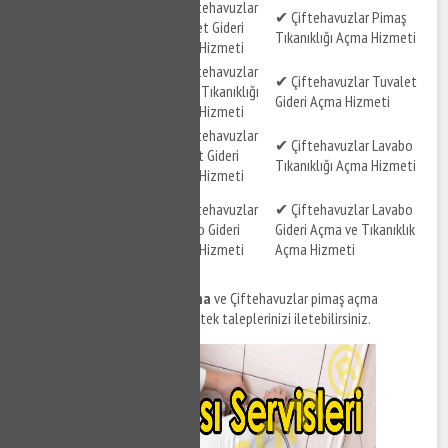
✔ Çiftehavuzlar
✔ Çiftehavuzlar
✔ Çiftehavuzlar Pimaş
Lavabo Gideri Açma
Tuvalet Gideri
Tıkanıklığı Açma Hizmeti
Hizmeti
Açma Hizmeti
✔ Çiftehavuzlar
✔ Çiftehavuzlar Tıkalı
✔ Çiftehavuzlar Tuvalet
Pimaş Tıkanıklığı
Pimaş Açma Hizmeti
Gideri Açma Hizmeti
Açma Hizmeti
✔ Çiftehavuzlar Gider
✔ Çiftehavuzlar
✔ Çiftehavuzlar Lavabo
Tıkanıklığı Açma
Klozet Gideri
Tıkanıklığı Açma Hizmeti
Hizmeti
Açma Hizmeti
✔ Çiftehavuzlar
✔ Çiftehavuzlar
✔ Çiftehavuzlar Lavabo
Tuvalet Gideri ve
Lavabo Gideri
Gideri Açma ve Tıkanıklık
Tıkanıklığı Açma
Açma Hizmeti
Açma Hizmeti
Hizmeti
Çiftehavuzlar tıkanıklık açma
ve Çiftehavuzlar pimaş açma
servisleri için bizi arayabilir, destek taleplerinizi iletebilirsiniz.