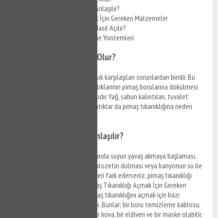
Pimaş Tıkanıklığı Nasıl Anlaşılır?
Pimaş Tıkanıklığı Açmak İçin Gereken Malzemeler
Evde Pimaş Tıkanıklığı Nasıl Açılır?
Pimaş Tıkanıklığı Önleme Yöntemleri
Pimaş Tıkanıklığı Neden Olur?
Pimaş tıkanıklığı
, evlerde en sık karşılaşılan sorunlardan biridir. Bu
sorunun nedeni genellikle ev atıklarının pimaş borularına dökülmesi
ve zamanla boruların tıkanmasıdır. Yağ, sabun kalıntıları, tuvalet
kağıtları, kum, toprak ve diğer atıklar da pimaş tıkanıklığına neden
olabilir.
Pimaş Tıkanıklığı Nasıl Anlaşılır?
Pimaş tıkanıklığı belirtileri arasında suyun yavaş akmaya başlaması,
tuvaletin dolmaya başlaması, klozetin dolması veya banyonun su ile
dolması yer alır. Eğer bu belirtileri fark ederseniz, pimaş tıkanıklığı
olduğunu düşünebilirsiniz. Pimaş Tıkanıklığı Açmak İçin Gereken
Malzemeler Çiftehavuzlar Pimaş tıkanıklığını açmak için bazı
malzemelere ihtiyacınız olacak. Bunlar; bir boru temizleme kablosu,
bir
boru temizleme
pompası, bir kova, bir eldiven ve bir maske olabilir.