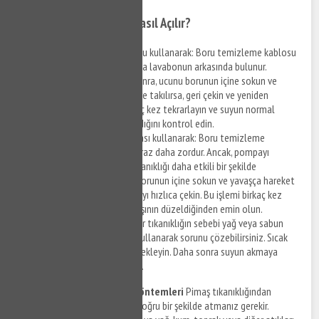
Evde Pimaş Tıkanıklığı Nasıl Açılır?
Boru temizleme kablosu kullanarak: Boru temizleme kablosu
genellikle tuvaletin veya lavabonun arkasında bulunur.
Kabloyu çıkarttıktan sonra, ucunu borunun içine sokun ve
ilerletin. Kablo engellere takılırsa, geri çekin ve yeniden
ilerletin. Bu işlemi birkaç kez tekrarlayın ve suyun normal
seviyede akmaya başladığını kontrol edin.
Boru temizleme pompası kullanarak: Boru temizleme
pompası ile çalışmak biraz daha zordur. Ancak, pompayı
kullanarak boruda ki tıkanıklığı daha etkili bir şekilde
açabilirsiniz. Pompayı borunun içine sokun ve yavaşça hareket
ettirin. Ardından pompayı hızlıca çekin. Bu işlemi birkaç kez
tekrarlayın ve suyun akışının düzeldiğinden emin olun.
Sıcak su kullanarak: Eğer tıkanıklığın sebebi yağ veya sabun
kalıntıları ise, sıcak su kullanarak sorunu çözebilirsiniz. Sıcak
suyu boruya dökün ve bekleyin. Daha sonra suyun akmaya
başladığını kontrol edin.
Pimaş Tıkanıklığı Önleme Yöntemleri
Pimaş tıkanıklığından
korunmak için atık maddeleri doğru bir şekilde atmanız gerekir.