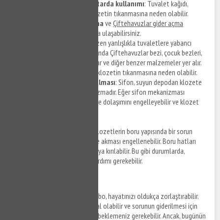
Tuvalet kağıdının fazla miktarda kullanımı
: Tuvalet kağıdı,
zamanla borulara birikerek klozetin tıkanmasına neden olabilir.
Çiftehavuzlar tıkanıklık açma
ve
Çiftehavuzlar gider açma
servisleri ile hizmet detaylarına ulaşabilirsiniz.
Y
abancı cisimler
: İnsanlar bazen yanlışlıkla tuvaletlere yabancı
cisimler atabilirler. Bunlar arasında Çiftehavuzlar bezi, çocuk bezleri,
hijyen pedleri, pamuklu çubuklar ve diğer benzer malzemeler yer alır.
Bu nesneler, borulara sıkışarak klozetin tıkanmasına neden olabilir.
Sifon mekanizmasının bozulması
: Sifon, suyun depodan klozete
akmasını kontrol eden mekanizmadır. Eğer sifon mekanizması
bozulursa, suyun normal şekilde dolaşımını engelleyebilir ve klozet
tıkanıklığına neden olabilir.
Boru yapısındaki sorunlar
: Klozetlerin boru yapısında bir sorun
olduğunda, suyun doğru şekilde akması engellenebilir. Boru hatları
çeşitli nedenlerle tıkanabilir veya kırılabilir. Bu gibi durumlarda,
profesyonel bir tesisatçının yardımı gerekebilir.
Robotla Tıkanıklık Açma
Tıkanmış bir tuvalet ya da lavabo, hayatınızı oldukça zorlaştırabilir.
Tesisatçı çağırmak pahalıya mal olabilir ve sorunun giderilmesi için
birkaç saat ya da hatta günler beklemeniz gerekebilir. Ancak, bugünün