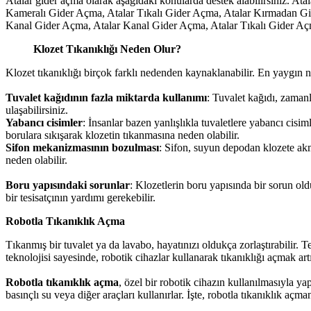
Atalar gider açma olarak aşağıdaki konularda destek alabilirsiniz. 
Kameralı Gider Açma, Atalar Tıkalı Gider Açma, Atalar Kırmadan Gid
Kanal Gider Açma, Atalar Kanal Gider Açma, Atalar Tıkalı Gider Aç
Klozet Tıkanıklığı Neden Olur?
Klozet tıkanıklığı birçok farklı nedenden kaynaklanabilir. En yaygın n
Tuvalet kağıdının fazla miktarda kullanımı
: Tuvalet kağıdı, zamanl
ulaşabilirsiniz.
Y
abancı cisimler
: İnsanlar bazen yanlışlıkla tuvaletlere yabancı cisi
borulara sıkışarak klozetin tıkanmasına neden olabilir.
Sifon mekanizmasının bozulması
: Sifon, suyun depodan klozete akm
neden olabilir.
Boru yapısındaki sorunlar
: Klozetlerin boru yapısında bir sorun old
bir tesisatçının yardımı gerekebilir.
Robotla Tıkanıklık Açma
Tıkanmış bir tuvalet ya da lavabo, hayatınızı oldukça zorlaştırabilir. 
teknolojisi sayesinde, robotik cihazlar kullanarak tıkanıklığı açmak art
Robotla tıkanıklık açma
, özel bir robotik cihazın kullanılmasıyla y
basınçlı su veya diğer araçları kullanırlar. İşte, robotla tıkanıklık açman