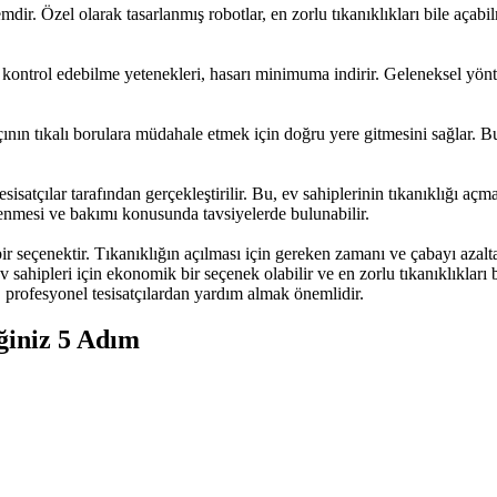
temdir. Özel olarak tasarlanmış robotlar, en zorlu tıkanıklıkları bile açab
arı kontrol edebilme yetenekleri, hasarı minimuma indirir. Geleneksel yö
atçının tıkalı borulara müdahale etmek için doğru yere gitmesini sağlar. 
sisatçılar tarafından gerçekleştirilir. Bu, ev sahiplerinin tıkanıklığı açm
lenmesi ve bakımı konusunda tavsiyelerde bulunabilir.
 seçenektir. Tıkanıklığın açılması için gereken zamanı ve çabayı azaltar
Ev sahipleri için ekonomik bir seçenek olabilir ve en zorlu tıkanıklıkları 
, profesyonel tesisatçılardan yardım almak önemlidir.
ğiniz 5 Adım