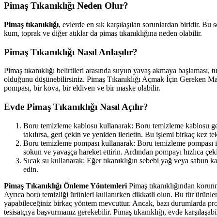
Pimaş Tıkanıklığı Neden Olur?
Pimaş tıkanıklığı
, evlerde en sık karşılaşılan sorunlardan biridir. Bu
kum, toprak ve diğer atıklar da pimaş tıkanıklığına neden olabilir.
Pimaş Tıkanıklığı Nasıl Anlaşılır?
Pimaş tıkanıklığı belirtileri arasında suyun yavaş akmaya başlaması, tu
olduğunu düşünebilirsiniz. Pimaş Tıkanıklığı Açmak İçin Gereken Malz
pompası, bir kova, bir eldiven ve bir maske olabilir.
Evde Pimaş Tıkanıklığı Nasıl Açılır?
Boru temizleme kablosu kullanarak: Boru temizleme kablosu gene
takılırsa, geri çekin ve yeniden ilerletin. Bu işlemi birkaç kez
Boru temizleme pompası kullanarak: Boru temizleme pompası ile 
sokun ve yavaşça hareket ettirin. Ardından pompayı hızlıca çek
Sıcak su kullanarak: Eğer tıkanıklığın sebebi yağ veya sabun ka
edin.
Pimaş Tıkanıklığı Önleme Yöntemleri
Pimaş tıkanıklığından korunm
Ayrıca boru temizliği ürünleri kullanırken dikkatli olun. Bu tür ürünl
yapabileceğiniz birkaç yöntem mevcuttur. Ancak, bazı durumlarda prof
tesisatçıya başvurmanız gerekebilir. Pimaş tıkanıklığı, evde karşılaşa