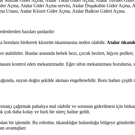
Atalar Mutfak Gider Açma, Atalar Tıkalı Gider Açma, Atalar Tuvalet G
er Açma, Atalar Gider Açma servisi, Atalar Duşakabin Gider Açma, At
ma Ustası, Atalar Klozet Gider Açma, Atalar Balkon Gideri Açma.
edenlerden bazıları şunlardır:
a borulara birikerek klozetin tıkanmasına neden olabilir.
Atalar tıkanı
mler atabilirler. Bunlar arasında bebek bezi, çocuk bezleri, hijyen pedle
asını kontrol eden mekanizmadır. Eğer sifon mekanizması bozulursa, su
uğunda, suyun doğru şekilde akması engellenebilir. Boru hatları çeşitli n
Tesisatçı çağırmak pahalıya mal olabilir ve sorunun giderilmesi için bir
ık çok daha kolay ve hızlı bir süreç haline geldi.
apılan bir işlemdir. Bu robotlar, tıkanıklığın bulunduğu bölgeye gönderil
ın avantajları: