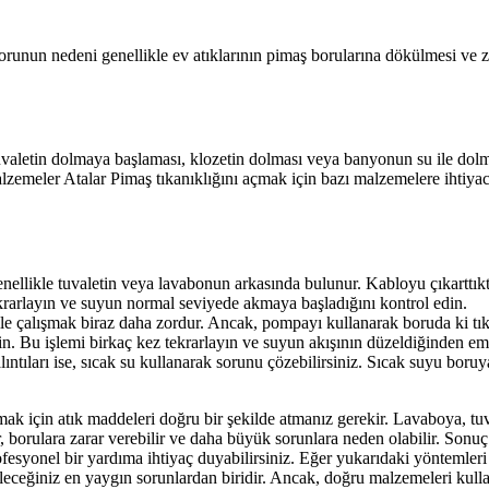
 sorunun nedeni genellikle ev atıklarının pimaş borularına dökülmesi ve za
valetin dolmaya başlaması, klozetin dolması veya banyonun su ile dolması
emeler Atalar Pimaş tıkanıklığını açmak için bazı malzemelere ihtiyacı
llikle tuvaletin veya lavabonun arkasında bulunur. Kabloyu çıkarttıkt
 tekrarlayın ve suyun normal seviyede akmaya başladığını kontrol edin.
çalışmak biraz daha zordur. Ancak, pompayı kullanarak boruda ki tıkanı
in. Bu işlemi birkaç kez tekrarlayın ve suyun akışının düzeldiğinden em
lıntıları ise, sıcak su kullanarak sorunu çözebilirsiniz. Sıcak suyu bo
ak için atık maddeleri doğru bir şekilde atmanız gerekir. Lavaboya, tu
er, borulara zarar verebilir ve daha büyük sorunlara neden olabilir. Son
esyonel bir yardıma ihtiyaç duyabilirsiniz. Eğer yukarıdaki yöntemleri
bileceğiniz en yaygın sorunlardan biridir. Ancak, doğru malzemeleri kul