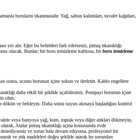
manla boruların tıkanmasıdır. Yağ, sabun kalıntıları, tuvalet kağıtları,
 yer alır. Eğer bu belirtileri fark ederseniz, pimaş tıkanıklığı
nız olacak. Bunlar; bir boru temizleme kablosu, bir
boru temizleme
an sonra, ucunu borunun içine sokun ve ilerletin. Kablo engellere
klığı daha etkili bir şekilde açabilirsiniz. Pompayı borunun içine
in olun.
ruya dökün ve bekleyin. Daha sonra suyun akmaya başladığını kontrol
valete veya banyoya yağ, kum, toprak veya diğer atıkları dökmeyin.
uç olarak, Atalar pimaş tıkanıklığı açma konusunda evde
 denediyseniz ve sorun hala devam ediyorsa, profesyonel bir
lanarak ve atık maddeleri doğru şekilde atarak bu sorundan