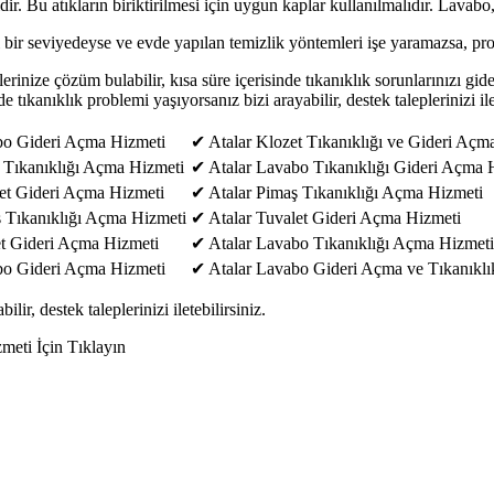
. Bu atıkların biriktirilmesi için uygun kaplar kullanılmalıdır. Lavabo,
i bir seviyedeyse ve evde yapılan temizlik yöntemleri işe yaramazsa, pr
inize çözüm bulabilir, kısa süre içerisinde tıkanıklık sorunlarınızı gidere
de tıkanıklık problemi yaşıyorsanız bizi arayabilir, destek taleplerinizi ile
bo Gideri Açma Hizmeti
✔ Atalar Klozet Tıkanıklığı ve Gideri Açm
 Tıkanıklığı Açma Hizmeti
✔ Atalar Lavabo Tıkanıklığı Gideri Açma 
et Gideri Açma Hizmeti
✔ Atalar Pimaş Tıkanıklığı Açma Hizmeti
 Tıkanıklığı Açma Hizmeti
✔ Atalar Tuvalet Gideri Açma Hizmeti
t Gideri Açma Hizmeti
✔ Atalar Lavabo Tıkanıklığı Açma Hizmeti
bo Gideri Açma Hizmeti
✔ Atalar Lavabo Gideri Açma ve Tıkanıkl
lir, destek taleplerinizi iletebilirsiniz.