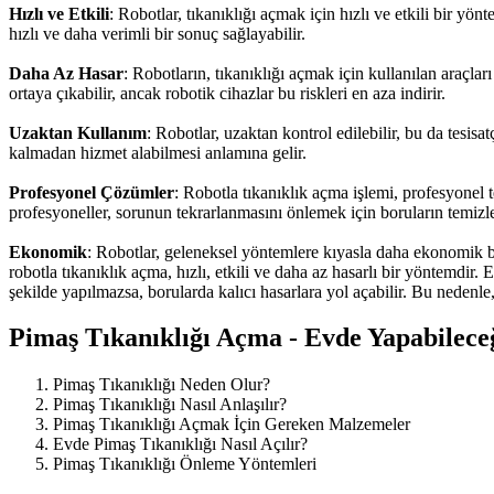
Hızlı ve Etkili
: Robotlar, tıkanıklığı açmak için hızlı ve etkili bir yön
hızlı ve daha verimli bir sonuç sağlayabilir.
Daha Az Hasar
: Robotların, tıkanıklığı açmak için kullanılan araçl
ortaya çıkabilir, ancak robotik cihazlar bu riskleri en aza indirir.
Uzaktan Kullanım
: Robotlar, uzaktan kontrol edilebilir, bu da tesis
kalmadan hizmet alabilmesi anlamına gelir.
Profesyonel Çözümler
: Robotla tıkanıklık açma işlemi, profesyonel te
profesyoneller, sorunun tekrarlanmasını önlemek için boruların temiz
Ekonomik
: Robotlar, geleneksel yöntemlere kıyasla daha ekonomik bir
robotla tıkanıklık açma, hızlı, etkili ve daha az hasarlı bir yöntemdir. 
şekilde yapılmazsa, borularda kalıcı hasarlara yol açabilir. Bu nedenle
Pimaş Tıkanıklığı Açma - Evde Yapabilece
Pimaş Tıkanıklığı Neden Olur?
Pimaş Tıkanıklığı Nasıl Anlaşılır?
Pimaş Tıkanıklığı Açmak İçin Gereken Malzemeler
Evde Pimaş Tıkanıklığı Nasıl Açılır?
Pimaş Tıkanıklığı Önleme Yöntemleri