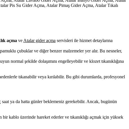
ider Açma, Atalar Lavabo Gider Açma, Atalar Banyo Gider Açma, Atalar
alar Pis Su Gider Açma, Atalar Pimaş Gider Açma, Atalar Tıkalı
klık açma
ve
Atalar gider açma
servisleri ile hizmet detaylarına
ri, pamuklu çubuklar ve diğer benzer malzemeler yer alır. Bu nesneler,
yun normal şekilde dolaşımını engelleyebilir ve klozet tıkanıklığına
edenlerle tıkanabilir veya kırılabilir. Bu gibi durumlarda, profesyonel
kaç saat ya da hatta günler beklemeniz gerekebilir. Ancak, bugünün
en bir kablo üzerinde hareket ederler ve tıkanıklığı açmak için yüksek