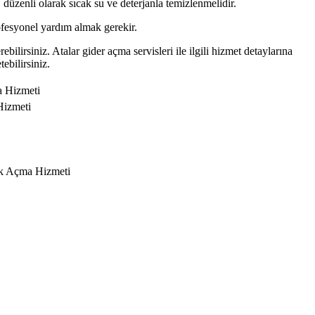
 düzenli olarak sıcak su ve deterjanla temizlenmelidir.
ofesyonel yardım almak gerekir.
bilirsiniz. Atalar gider açma servisleri ile ilgili hizmet detaylarına
tebilirsiniz.
a Hizmeti
Hizmeti
ık Açma Hizmeti