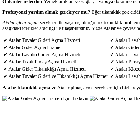
Önlemler nelerdir?
Yemek artıkları ve yağlar, lavaboya dökülmemelidir
Profesyonel yardım almak gerekiyor mu?
Eğer tıkanıklık çok cidd
Atalar gider açma
servisleri ile yaşamış olduğunuz tıkanıklık problemler
aşağıdaki içerikler aracılığı ile ulaşabilirsiniz. Sizde Atalar ve çevresin
✔ Atalar Tuvalet Gideri Açma Hizmeti
✔ Atalar Lava
✔ Atalar Gider Açma Hizmeti
✔ Atalar Gider
✔ Atalar Lavabo Gideri Açma Hizmeti
✔ Atalar Tuval
✔ Atalar Tıkalı Pimaş Açma Hizmeti
✔ Atalar Pimaş
✔ Atalar Gider Tıkanıklığı Açma Hizmeti
✔ Atalar Kloze
✔ Atalar Tuvalet Gideri ve Tıkanıklığı Açma Hizmeti
✔ Atalar Lava
Atalar tıkanıklık açma
ve Atalar pimaş açma servisleri için bizi arayabi