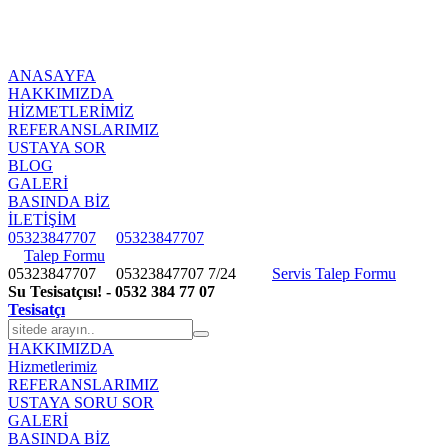
ANASAYFA
HAKKIMIZDA
HIZMETLERIMIZ
REFERANSLARIMIZ
USTAYA SOR
BLOG
GALERİ
BASINDA BİZ
İLETİŞİM
05323847707
05323847707
Talep Formu
05323847707
05323847707
7/24
Servis Talep Formu
Su Tesisatçısı! - 0532 384 77 07
Tesisatçı
HAKKIMIZDA
Hizmetlerimiz
REFERANSLARIMIZ
USTAYA SORU SOR
GALERİ
BASINDA BİZ