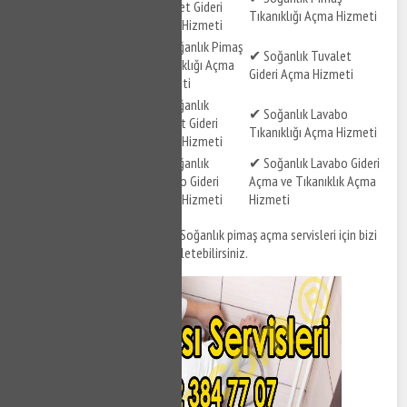
Tuvalet Gideri
Gideri Açma Hizmeti
Tıkanıklığı Açma Hizmeti
Açma Hizmeti
✔ Soğanlık Pimaş
✔ Soğanlık Tıkalı
✔ Soğanlık Tuvalet
Tıkanıklığı Açma
Pimaş Açma Hizmeti
Gideri Açma Hizmeti
Hizmeti
✔ Soğanlık Gider
✔ Soğanlık
✔ Soğanlık Lavabo
Tıkanıklığı Açma
Klozet Gideri
Tıkanıklığı Açma Hizmeti
Hizmeti
Açma Hizmeti
✔ Soğanlık Tuvalet
✔ Soğanlık
✔ Soğanlık Lavabo Gideri
Gideri ve Tıkanıklığı
Lavabo Gideri
Açma ve Tıkanıklık Açma
Açma Hizmeti
Açma Hizmeti
Hizmeti
Soğanlık tıkanıklık açma
ve Soğanlık pimaş açma servisleri için bizi
arayabilir, destek taleplerinizi iletebilirsiniz.