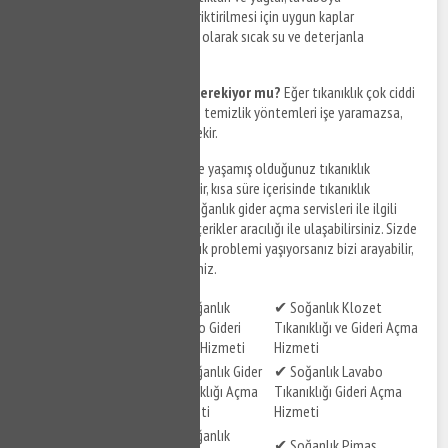
dökülmemelidir. Bu atıkların biriktirilmesi için uygun kaplar
kullanılmalıdır. Lavabo, düzenli olarak sıcak su ve deterjanla
temizlenmelidir.
Profesyonel yardım almak gerekiyor mu?
Eğer tıkanıklık çok ciddi
bir seviyedeyse ve evde yapılan temizlik yöntemleri işe yaramazsa,
profesyonel yardım almak gerekir.
Soğanlık gider açma
servisleri ile yaşamış olduğunuz tıkanıklık
problemlerinize çözüm bulabilir, kısa süre içerisinde tıkanıklık
sorunlarınızı giderebilirsiniz. Soğanlık gider açma servisleri ile ilgili
hizmet detaylarına aşağıdaki içerikler aracılığı ile ulaşabilirsiniz. Sizde
Soğanlık ve çevresinde tıkanıklık problemi yaşıyorsanız bizi arayabilir,
destek taleplerinizi iletebilirsiniz.
✔ Soğanlık
✔ Soğanlık Klozet
✔ Soğanlık Tuvalet
Lavabo Gideri
Tıkanıklığı ve Gideri Açma
Gideri Açma Hizmeti
Açma Hizmeti
Hizmeti
✔ Soğanlık Gider
✔ Soğanlık Lavabo
✔ Soğanlık Gider Açma
Tıkanıklığı Açma
Tıkanıklığı Gideri Açma
Hizmeti
Hizmeti
Hizmeti
✔ Soğanlık
✔ Soğanlık Lavabo
✔ Soğanlık Pimaş