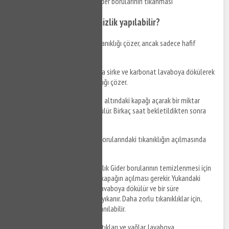
lavaboya dökülmesi sonucu gider borularının tıkanması
Hangi malzemelerle temizlik yapılabilir?
Gazlı soda
: Soda giderdeki tıkanıklığı çözer, ancak sadece hafif
tıkanıklıklar için etkilidir.
Sirke ve karbonat
: Eşit oranda sirke ve karbonat lavaboya dökülerek
bekletilir. Bu karışım da tıkanıklığı çözer.
Bulaşık deterjanı
: Lavabonun altındaki kapağı açarak bir miktar
bulaşık deterjanı ile ılık su dökülür. Birkaç saat bekletildikten sonra
bol su ile yıkanır.
Tazyikli su
: Basınçlı su, gider borularındaki tıkanıklığın açılmasında
oldukça etkilidir.
Nasıl temizlik yapılır?
Soğanlık Gider borularının temizlenmesi için
öncelikle lavabonun altındaki kapağın açılması gerekir. Yukarıdaki
malzemelerden biri seçilerek lavaboya dökülür ve bir süre
bekletildikten sonra bol su ile yıkanır. Daha zorlu tıkanıklıklar için,
tazyikli su veya tornavida kullanılabilir.
Önlemler nelerdir?
Yemek artıkları ve yağlar, lavaboya