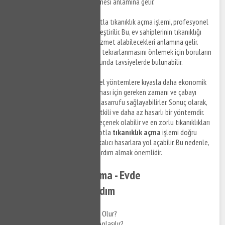
gerek kalmadan hizmet alabilmesi anlamına gelir.
Profesyonel Çözümler
: Robotla tıkanıklık açma işlemi, profesyonel
tesisatçılar tarafından gerçekleştirilir. Bu, ev sahiplerinin tıkanıklığı
açmak için yüksek kaliteli bir hizmet alabilecekleri anlamına gelir.
Ayrıca, profesyoneller, sorunun tekrarlanmasını önlemek için boruların
temizlenmesi ve bakımı konusunda tavsiyelerde bulunabilir.
Ekonomik
: Robotlar, geleneksel yöntemlere kıyasla daha ekonomik
bir seçenektir. Tıkanıklığın açılması için gereken zamanı ve çabayı
azaltarak, ev sahiplerine para tasarrufu sağlayabilirler. Sonuç olarak,
robotla tıkanıklık açma, hızlı, etkili ve daha az hasarlı bir yöntemdir.
Ev sahipleri için ekonomik bir seçenek olabilir ve en zorlu tıkanıklıkları
bile açabilirler. Ancak, eğer robotla
tıkanıklık açma
işlemi doğru
şekilde yapılmazsa, borularda kalıcı hasarlara yol açabilir. Bu nedenle,
profesyonel tesisatçılardan yardım almak önemlidir.
Pimaş Tıkanıklığı Açma - Evde
Yapabileceğiniz 5 Adım
Pimaş Tıkanıklığı Neden Olur?
Pimaş Tıkanıklığı Nasıl Anlaşılır?