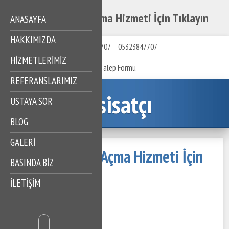
Soğanlık Gider Açma Hizmeti İçin Tıklayın
ANASAYFA
HAKKIMIZDA
05323847707
05323847707
HIZMETLERIMIZ
Talep Formu
REFERANSLARIMIZ
Tesisatçı
USTAYA SOR
BLOG
GALERİ
Soğanlık Gider Açma Hizmeti İçin
BASINDA BİZ
Tıklayın
İLETİŞİM
18 Mayıs 2023
329 Görüntüleme
İçindekiler