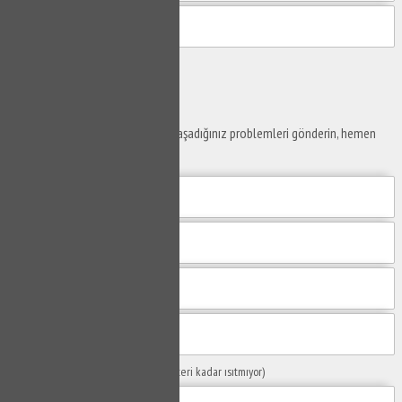
Gönder
Ustaya
Sor
Yaşam alanlarınız ve ofislerinizde yaşadığınız problemleri gönderin, hemen
yanıtlayalım.
Sorunuzun Başlığı
(Örn: Kombim yeteri kadar ısıtmıyor)