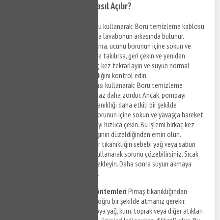
Evde Pimaş Tıkanıklığı Nasıl Açılır?
Boru temizleme kablosu kullanarak: Boru temizleme kablosu
genellikle tuvaletin veya lavabonun arkasında bulunur.
Kabloyu çıkarttıktan sonra, ucunu borunun içine sokun ve
ilerletin. Kablo engellere takılırsa, geri çekin ve yeniden
ilerletin. Bu işlemi birkaç kez tekrarlayın ve suyun normal
seviyede akmaya başladığını kontrol edin.
Boru temizleme pompası kullanarak: Boru temizleme
pompası ile çalışmak biraz daha zordur. Ancak, pompayı
kullanarak boruda ki tıkanıklığı daha etkili bir şekilde
açabilirsiniz. Pompayı borunun içine sokun ve yavaşça hareket
ettirin. Ardından pompayı hızlıca çekin. Bu işlemi birkaç kez
tekrarlayın ve suyun akışının düzeldiğinden emin olun.
Sıcak su kullanarak: Eğer tıkanıklığın sebebi yağ veya sabun
kalıntıları ise, sıcak su kullanarak sorunu çözebilirsiniz. Sıcak
suyu boruya dökün ve bekleyin. Daha sonra suyun akmaya
başladığını kontrol edin.
Pimaş Tıkanıklığı Önleme Yöntemleri
Pimaş tıkanıklığından
korunmak için atık maddeleri doğru bir şekilde atmanız gerekir.
Lavaboya, tuvalete veya banyoya yağ, kum, toprak veya diğer atıkları