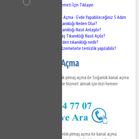
Soğanlık Gider Açma Hizmeti İçin Tıklayın
Soğanlık Gider Açma
Pimaş Tıkanıklığı Açma - Evde Yapabileceğiniz 5 Adım
Pimaş Tıkanıklığı Neden Olur?
Pimaş Tıkanıklığı Nasıl Anlaşılır?
Evde Pimaş Tıkanıklığı Nasıl Açılır?
Mutfak gideri tıkanıklığı nedir?
Hangi malzemelerle temizlik yapılabilir?
Soğanlık Gider Açma
Soğanlık gider açma ve Soğanlık pimaş açma ile Soğanlık kanal açma
hizmetleri ile ilgili bilgi almak ve hizmet almak için bizi hemen
arayabilirsiniz.
Soğanlık gider açma
ve Soğanlık pimaş açma ile kanal açma