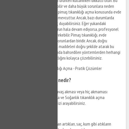
dökmeyin. Ayrıca boru temizliği ürünleri kullanırken dikkatli olun. Bu
tür ürünler, borulara zarar verebilir ve daha büyük sorunlara neden
olabilir. Sonuç olarak, Soğanlık pimaş tıkanıklığı açma konusunda evde
yapabileceğiniz birkaç yöntem mevcuttur. Ancak, bazı durumlarda
profesyonel bir yardıma ihtiyaç duyabilirsiniz. Eğer yukarıdaki
yöntemleri denediyseniz ve sorun hala devam ediyorsa, profesyonel
bir tesisatçıya başvurmanız gerekebilir. Pimaş tıkanıklığı, evde
karşılaşabileceğiniz en yaygın sorunlardan biridir. Ancak, doğru
malzemeleri kullanarak ve atık maddeleri doğru şekilde atarak bu
sorundan kaçınabilirsiniz. Yukarıda bahsedilen yöntemlerden herhangi
birini uygulayarak pimaş tıkanıklığını kolayca çözebilirsiniz.
Soğanlık Mutfak Gideri Tıkanıklığı Açma - Pratik Çözümler
Mutfak gideri tıkanıklığı nedir?
Mutfak lavabosundan suyun yavaş akması veya hiç akmaması
durumunda Soğanlık gider açma ve Soğanlık tıkanıklık açma
hizmetlerinden yararlanabilir, bizi arayabilirsiniz.
Neden oluşur?
Yemek kalıntıları, yağlar, deterjan artıkları, saç, kum gibi atıkların