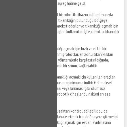
artık çok daha kolay ve hızlı bir süreç haline geldi.
Robotla tıkanıklık açma
, özel bir robotik cihazın kullanılmasıyla
yapılan bir işlemdir. Bu robotlar, tıkanıklığın bulunduğu bölgeye
gönderilen bir kablo üzerinde hareket ederler ve tıkanıklığı açmak için
yüksek basınçlı su veya diğer araçları kullanırlar. İşte, robotla tıkanıklık
açmanın avantajları:
Hızlı ve Etkili
: Robotlar, tıkanıklığı açmak için hızlı ve etkili bir
yöntemdir. Özel olarak tasarlanmış robotlar, en zorlu tıkanıklıkları
bile açabilmektedir. Geleneksel yöntemlerle karşılaştırıldığında,
robotlar daha hızlı ve daha verimli bir sonuç sağlayabilir.
Daha Az Hasar
: Robotların, tıkanıklığı açmak için kullanılan araçları
kontrol edebilme yetenekleri, hasarı minimuma indirir. Geleneksel
yöntemlerde, boruların çatlaması veya kırılması gibi olumsuz
sonuçlar ortaya çıkabilir, ancak robotik cihazlar bu riskleri en aza
indirir.
Uzaktan Kullanım
: Robotlar, uzaktan kontrol edilebilir, bu da
tesisatçının tıkalı borulara müdahale etmek için doğru yere gitmesini
sağlar. Bu, ev sahiplerinin tıkanıklığı açmak için evden ayrılmasına