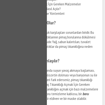
Pimaş Tıkanıklığı Açmak İçin Gereken Malzemeler
Evde Pimaş Tıkanıklığı Nasıl Açılır?
Pimaş Tıkanıklığı Önleme Yöntemleri
Pimaş Tıkanıklığı Neden Olur?
Pimaş tıkanıklığı
, evlerde en sık karşılaşılan sorunlardan biridir. Bu
sorunun nedeni genellikle ev atıklarının pimaş borularına dökülmesi
ve zamanla boruların tıkanmasıdır. Yağ, sabun kalıntıları, tuvalet
kağıtları, kum, toprak ve diğer atıklar da pimaş tıkanıklığına neden
olabilir.
Pimaş Tıkanıklığı Nasıl Anlaşılır?
Pimaş tıkanıklığı belirtileri arasında suyun yavaş akmaya başlaması,
tuvaletin dolmaya başlaması, klozetin dolması veya banyonun su ile
dolması yer alır. Eğer bu belirtileri fark ederseniz, pimaş tıkanıklığı
olduğunu düşünebilirsiniz. Pimaş Tıkanıklığı Açmak İçin Gereken
Malzemeler Soğanlık Pimaş tıkanıklığını açmak için bazı malzemelere
ihtiyacınız olacak. Bunlar; bir boru temizleme kablosu, bir
boru
temizleme
pompası, bir kova, bir eldiven ve bir maske olabilir.