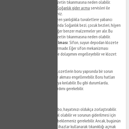
zamanla borulara birikerek klozetin tıkanmasına neden olabilir.
Soğanlık tıkanıklık açma
ve
Soğanlık gider açma
servisleri ile
hizmet detaylarına ulaşabilirsiniz.
Y
abancı cisimler
: İnsanlar bazen yanlışlıkla tuvaletlere yabancı
cisimler atabilirler. Bunlar arasında Soğanlık bezi, çocuk bezleri, hijyen
pedleri, pamuklu çubuklar ve diğer benzer malzemeler yer alır. Bu
nesneler, borulara sıkışarak klozetin tıkanmasına neden olabilir.
Sifon mekanizmasının bozulması
: Sifon, suyun depodan klozete
akmasını kontrol eden mekanizmadır. Eğer sifon mekanizması
bozulursa, suyun normal şekilde dolaşımını engelleyebilir ve klozet
tıkanıklığına neden olabilir.
Boru yapısındaki sorunlar
: Klozetlerin boru yapısında bir sorun
olduğunda, suyun doğru şekilde akması engellenebilir. Boru hatları
çeşitli nedenlerle tıkanabilir veya kırılabilir. Bu gibi durumlarda,
profesyonel bir tesisatçının yardımı gerekebilir.
Robotla Tıkanıklık Açma
Tıkanmış bir tuvalet ya da lavabo, hayatınızı oldukça zorlaştırabilir.
Tesisatçı çağırmak pahalıya mal olabilir ve sorunun giderilmesi için
birkaç saat ya da hatta günler beklemeniz gerekebilir. Ancak, bugünün
teknolojisi sayesinde, robotik cihazlar kullanarak tıkanıklığı açmak