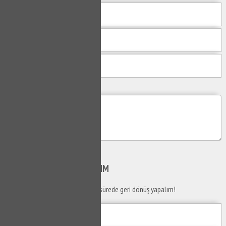
Mesajım
Gönder
SİZİ
ARAYALIM
Telefon numaranızı bırakın en kısa sürede geri dönüş yapalım!