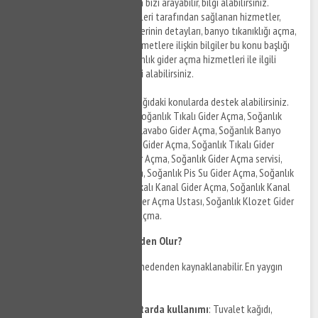
hizmetleri ile ilgili detaylar için bizi arayabilir, bilgi alabilirsiniz.
Soğanlık tıkanıklık açma servisleri tarafından sağlanan hizmetler,
sunulan tıkanıklık açma servislerinin detayları, banyo tıkanıklığı açma,
klozet tıkanıklığı açma gibi hizmetlere ilişkin bilgiler bu konu başlığı
altında listelenmektedir. Soğanlık gider açma hizmetleri ile ilgili
detaylar için bizi arayabilir, bilgi alabilirsiniz.
Soğanlık gider açma olarak aşağıdaki konularda destek alabilirsiniz.
Soğanlık Mutfak Gider Açma, Soğanlık Tıkalı Gider Açma, Soğanlık
Tuvalet Gider Açma, Soğanlık Lavabo Gider Açma, Soğanlık Banyo
Gider Açma, Soğanlık Kameralı Gider Açma, Soğanlık Tıkalı Gider
Açma, Soğanlık Kırmadan Gider Açma, Soğanlık Gider Açma servisi,
Soğanlık Duşakabin Gider Açma, Soğanlık Pis Su Gider Açma, Soğanlık
Pimaş Gider Açma, Soğanlık Tıkalı Kanal Gider Açma, Soğanlık Kanal
Gider Açma, Soğanlık Tıkalı Gider Açma Ustası, Soğanlık Klozet Gider
Açma, Soğanlık Balkon Gideri Açma.
Klozet Tıkanıklığı Neden Olur?
Klozet tıkanıklığı birçok farklı nedenden kaynaklanabilir. En yaygın
nedenlerden bazıları şunlardır:
Tuvalet kağıdının fazla miktarda kullanımı
: Tuvalet kağıdı,