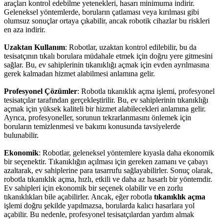
araçları kontrol edebilme yetenekleri, hasarı minimuma indirir.
Geleneksel yöntemlerde, boruların çatlaması veya kırılması gibi
olumsuz sonuçlar ortaya çıkabilir, ancak robotik cihazlar bu riskleri
en aza indirir.
Uzaktan Kullanım
: Robotlar, uzaktan kontrol edilebilir, bu da
tesisatçının tıkalı borulara müdahale etmek için doğru yere gitmesini
sağlar. Bu, ev sahiplerinin tıkanıklığı açmak için evden ayrılmasına
gerek kalmadan hizmet alabilmesi anlamına gelir.
Profesyonel Çözümler
: Robotla tıkanıklık açma işlemi, profesyonel
tesisatçılar tarafından gerçekleştirilir. Bu, ev sahiplerinin tıkanıklığı
açmak için yüksek kaliteli bir hizmet alabilecekleri anlamına gelir.
Ayrıca, profesyoneller, sorunun tekrarlanmasını önlemek için
boruların temizlenmesi ve bakımı konusunda tavsiyelerde
bulunabilir.
Ekonomik
: Robotlar, geleneksel yöntemlere kıyasla daha ekonomik
bir seçenektir. Tıkanıklığın açılması için gereken zamanı ve çabayı
azaltarak, ev sahiplerine para tasarrufu sağlayabilirler. Sonuç olarak,
robotla tıkanıklık açma, hızlı, etkili ve daha az hasarlı bir yöntemdir.
Ev sahipleri için ekonomik bir seçenek olabilir ve en zorlu
tıkanıklıkları bile açabilirler. Ancak, eğer robotla
tıkanıklık açma
işlemi doğru şekilde yapılmazsa, borularda kalıcı hasarlara yol
açabilir. Bu nedenle, profesyonel tesisatçılardan yardım almak