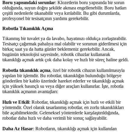
Boru yapısındaki sorunlar
: Klozetlerin boru yapısında bir sorun
olduğunda, suyun doğru şekilde akması engellenebilir. Boru hatları
çeşitli nedenlerle tıkanabilir veya kırılabilir. Bu gibi durumlarda,
profesyonel bir tesisatçının yardımı gerekebilir.
Robotla Tıkanıklık Açma
Tıkanmış bir tuvalet ya da lavabo, hayatınızı oldukça zorlaştırabilir.
Tesisatçı çağırmak pahalıya mal olabilir ve sorunun giderilmesi için
birkaç saat ya da hatta günler beklemeniz gerekebilir. Ancak,
bugünün teknolojisi sayesinde, robotik cihazlar kullanarak
tıkanıklığı açmak artık çok daha kolay ve hızlı bir süreç haline geldi.
Robotla tıkanıklık açma
, özel bir robotik cihazın kullanılmasıyla
yapılan bir işlemdir. Bu robotlar, tıkanıklığın bulunduğu bölgeye
gönderilen bir kablo üzerinde hareket ederler ve tıkanıklığı açmak
için yüksek basınçlı su veya diğer araçları kullanırlar. İşte, robotla
tıkanıklık açmanın avantajları:
Hızlı ve Etkili
: Robotlar, tıkanıklığı açmak için hızlı ve etkili bir
yöntemdir. Özel olarak tasarlanmış robotlar, en zorlu tıkanıklıkları
bile açabilmektedir. Geleneksel yöntemlerle karşılaştırıldığında,
robotlar daha hızlı ve daha verimli bir sonuç sağlayabilir.
Daha Az Hasar
: Robotların, tıkanıklığı açmak için kullanılan