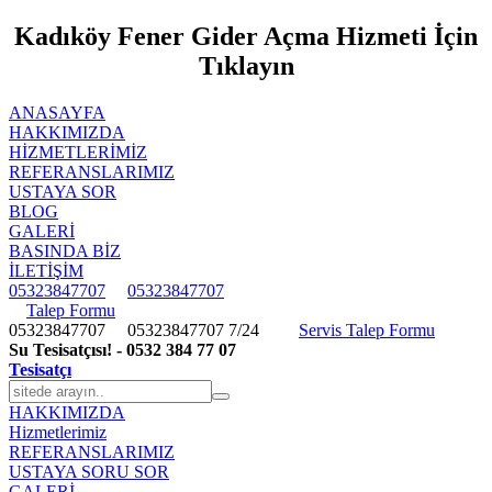
Kadıköy Fener Gider Açma Hizmeti İçin
Tıklayın
ANASAYFA
HAKKIMIZDA
HIZMETLERIMIZ
REFERANSLARIMIZ
USTAYA SOR
BLOG
GALERİ
BASINDA BİZ
İLETİŞİM
05323847707
05323847707
Talep Formu
05323847707
05323847707
7/24
Servis Talep Formu
Su Tesisatçısı! - 0532 384 77 07
Tesisatçı
HAKKIMIZDA
Hizmetlerimiz
REFERANSLARIMIZ
USTAYA SORU SOR
GALERİ