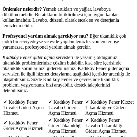
Önlemler nelerdir?
Yemek artıkları ve yağlar, lavaboya
dökülmemelidir. Bu atıkların biriktirilmesi için uygun kaplar
kullanılmalıdır. Lavabo, düzenli olarak sıcak su ve deterjanla
temizlenmelidir.
Profesyonel yardım almak gerekiyor mu?
Eğer tıkanıklık çok
ciddi bir seviyedeyse ve evde yapılan temizlik yöntemleri işe
yaramazsa, profesyonel yardım almak gerekir.
Kadıköy Fener gider açma
servisleri ile yaşamış olduğunuz
tıkanıklık problemlerinize çözüm bulabilir, kısa süre içerisinde
tıkanıklık sorunlarınızı giderebilirsiniz. Kadıköy Fener gider açma
servisleri ile ilgili hizmet detaylarına aşağıdaki içerikler aracılığı ile
ulaşabilirsiniz. Sizde Kadıköy Fener ve çevresinde tıkanıklık
problemi yaşıyorsanız bizi arayabilir, destek taleplerinizi
iletebilirsiniz.
✔ Kadıköy Fener
✔ Kadıköy Fener
✔ Kadıköy Fener Klozet
Tuvalet Gideri Açma
Lavabo Gideri
Tıkanıklığı ve Gideri
Hizmeti
Açma Hizmeti
Açma Hizmeti
✔ Kadıköy Fener
✔ Kadıköy Fener
✔ Kadıköy Fener
Gider Tıkanıklığı
Lavabo Tıkanıklığı
Gider Açma Hizmeti
Açma Hizmeti
Gideri Açma Hizmeti