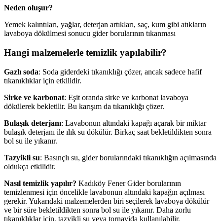
Neden oluşur?
Yemek kalıntıları, yağlar, deterjan artıkları, saç, kum gibi atıkların
lavaboya dökülmesi sonucu gider borularının tıkanması
Hangi malzemelerle temizlik yapılabilir?
Gazlı soda
: Soda giderdeki tıkanıklığı çözer, ancak sadece hafif
tıkanıklıklar için etkilidir.
Sirke ve karbonat
: Eşit oranda sirke ve karbonat lavaboya
dökülerek bekletilir. Bu karışım da tıkanıklığı çözer.
Bulaşık deterjanı
: Lavabonun altındaki kapağı açarak bir miktar
bulaşık deterjanı ile ılık su dökülür. Birkaç saat bekletildikten sonra
bol su ile yıkanır.
Tazyikli su
: Basınçlı su, gider borularındaki tıkanıklığın açılmasında
oldukça etkilidir.
Nasıl temizlik yapılır?
Kadıköy Fener Gider borularının
temizlenmesi için öncelikle lavabonun altındaki kapağın açılması
gerekir. Yukarıdaki malzemelerden biri seçilerek lavaboya dökülür
ve bir süre bekletildikten sonra bol su ile yıkanır. Daha zorlu
tıkanıklıklar için, tazyikli su veya tornavida kullanılabilir.