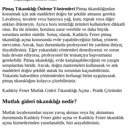
Pimaş Tıkanıklığı Önleme Yöntemleri
Pimaş tıkanıklığından
korunmak için atık maddeleri doğru bir şekilde atmanız gerekir.
Lavaboya, tuvalete veya banyoya yağ, kum, toprak veya diğer
atıkları dökmeyin. Ayrıca boru temizliği ürünleri kullanırken dikkatli
olun. Bu tür ürünler, borulara zarar verebilir ve daha büyük
sorunlara neden olabilir. Sonuç olarak, Kadıköy Fener pimaş
tıkanıklığı açma konusunda evde yapabileceğiniz birkaç yöntem
mevcuttur. Ancak, bazı durumlarda profesyonel bir yardıma ihtiyaç
duyabilirsiniz. Eğer yukarıdaki yöntemleri denediyseniz ve sorun
hala devam ediyorsa, profesyonel bir tesisatçıya başvurmanız
gerekebilir. Pimaş tıkanıklığı, evde karşılaşabileceğiniz en yaygın
sorunlardan biridir. Ancak, doğru malzemeleri kullanarak ve atık
maddeleri doğru şekilde atarak bu sorundan kaçınabilirsiniz.
Yukarıda bahsedilen yöntemlerden herhangi birini uygulayarak
pimaş tıkanıklığını kolayca çözebilirsiniz.
Kadıköy Fener Mutfak Gideri Tıkanıklığı Açma - Pratik Çözümler
Mutfak gideri tıkanıklığı nedir?
Mutfak lavabosundan suyun yavaş akması veya hiç akmaması
durumunda Kadıköy Fener gider açma ve Kadıköy Fener tıkanıklık
açma hizmetlerinden yararlanabilir, bizi arayabilirsiniz.