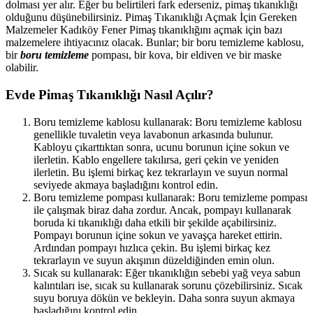
dolması yer alır. Eğer bu belirtileri fark ederseniz, pimaş tıkanıklığı
olduğunu düşünebilirsiniz. Pimaş Tıkanıklığı Açmak İçin Gereken
Malzemeler Kadıköy Fener Pimaş tıkanıklığını açmak için bazı
malzemelere ihtiyacınız olacak. Bunlar; bir boru temizleme kablosu,
bir
boru temizleme
pompası, bir kova, bir eldiven ve bir maske
olabilir.
Evde Pimaş Tıkanıklığı Nasıl Açılır?
Boru temizleme kablosu kullanarak: Boru temizleme kablosu
genellikle tuvaletin veya lavabonun arkasında bulunur.
Kabloyu çıkarttıktan sonra, ucunu borunun içine sokun ve
ilerletin. Kablo engellere takılırsa, geri çekin ve yeniden
ilerletin. Bu işlemi birkaç kez tekrarlayın ve suyun normal
seviyede akmaya başladığını kontrol edin.
Boru temizleme pompası kullanarak: Boru temizleme pompası
ile çalışmak biraz daha zordur. Ancak, pompayı kullanarak
boruda ki tıkanıklığı daha etkili bir şekilde açabilirsiniz.
Pompayı borunun içine sokun ve yavaşça hareket ettirin.
Ardından pompayı hızlıca çekin. Bu işlemi birkaç kez
tekrarlayın ve suyun akışının düzeldiğinden emin olun.
Sıcak su kullanarak: Eğer tıkanıklığın sebebi yağ veya sabun
kalıntıları ise, sıcak su kullanarak sorunu çözebilirsiniz. Sıcak
suyu boruya dökün ve bekleyin. Daha sonra suyun akmaya
başladığını kontrol edin.