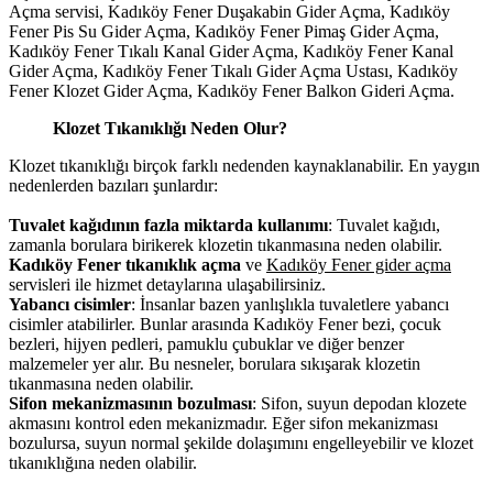
Açma servisi, Kadıköy Fener Duşakabin Gider Açma, Kadıköy
Fener Pis Su Gider Açma, Kadıköy Fener Pimaş Gider Açma,
Kadıköy Fener Tıkalı Kanal Gider Açma, Kadıköy Fener Kanal
Gider Açma, Kadıköy Fener Tıkalı Gider Açma Ustası, Kadıköy
Fener Klozet Gider Açma, Kadıköy Fener Balkon Gideri Açma.
Klozet Tıkanıklığı Neden Olur?
Klozet tıkanıklığı birçok farklı nedenden kaynaklanabilir. En yaygın
nedenlerden bazıları şunlardır:
Tuvalet kağıdının fazla miktarda kullanımı
: Tuvalet kağıdı,
zamanla borulara birikerek klozetin tıkanmasına neden olabilir.
Kadıköy Fener tıkanıklık açma
ve
Kadıköy Fener gider açma
servisleri ile hizmet detaylarına ulaşabilirsiniz.
Y
abancı cisimler
: İnsanlar bazen yanlışlıkla tuvaletlere yabancı
cisimler atabilirler. Bunlar arasında Kadıköy Fener bezi, çocuk
bezleri, hijyen pedleri, pamuklu çubuklar ve diğer benzer
malzemeler yer alır. Bu nesneler, borulara sıkışarak klozetin
tıkanmasına neden olabilir.
Sifon mekanizmasının bozulması
: Sifon, suyun depodan klozete
akmasını kontrol eden mekanizmadır. Eğer sifon mekanizması
bozulursa, suyun normal şekilde dolaşımını engelleyebilir ve klozet
tıkanıklığına neden olabilir.