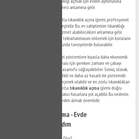
sağlar. Bu, ev sahiplerinin tıkanıklığı açmak için evden ayrılmasına
gerek kalmadan hizmet alabilmesi anlamına gelir.
Profesyonel Çözümler
: Robotla tıkanıklık açma işlemi, profesyonel
tesisatçılar tarafından gerçekleştirilir. Bu, ev sahiplerinin tıkanıklığı
açmak için yüksek kaliteli bir hizmet alabilecekleri anlamına gelir.
Ayrıca, profesyoneller, sorunun tekrarlanmasını önlemek için boruların
temizlenmesi ve bakımı konusunda tavsiyelerde bulunabilir.
Ekonomik
: Robotlar, geleneksel yöntemlere kıyasla daha ekonomik
bir seçenektir. Tıkanıklığın açılması için gereken zamanı ve çabayı
azaltarak, ev sahiplerine para tasarrufu sağlayabilirler. Sonuç olarak,
robotla tıkanıklık açma, hızlı, etkili ve daha az hasarlı bir yöntemdir.
Ev sahipleri için ekonomik bir seçenek olabilir ve en zorlu tıkanıklıkları
bile açabilirler. Ancak, eğer robotla
tıkanıklık açma
işlemi doğru
şekilde yapılmazsa, borularda kalıcı hasarlara yol açabilir. Bu nedenle,
profesyonel tesisatçılardan yardım almak önemlidir.
Pimaş Tıkanıklığı Açma - Evde
Yapabileceğiniz 5 Adım
Pimaş Tıkanıklığı Neden Olur?