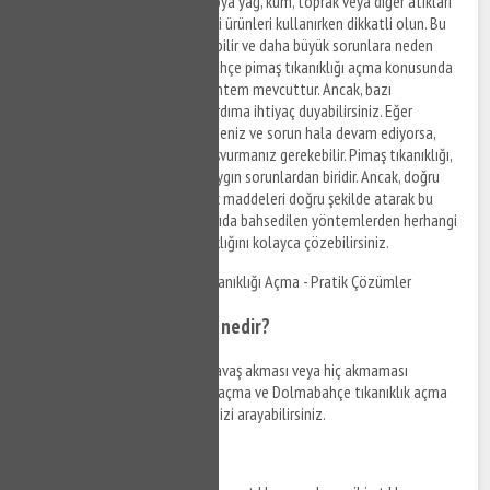
Lavaboya, tuvalete veya banyoya yağ, kum, toprak veya diğer atıkları
dökmeyin. Ayrıca boru temizliği ürünleri kullanırken dikkatli olun. Bu
tür ürünler, borulara zarar verebilir ve daha büyük sorunlara neden
olabilir. Sonuç olarak, Dolmabahçe pimaş tıkanıklığı açma konusunda
evde yapabileceğiniz birkaç yöntem mevcuttur. Ancak, bazı
durumlarda profesyonel bir yardıma ihtiyaç duyabilirsiniz. Eğer
yukarıdaki yöntemleri denediyseniz ve sorun hala devam ediyorsa,
profesyonel bir tesisatçıya başvurmanız gerekebilir. Pimaş tıkanıklığı,
evde karşılaşabileceğiniz en yaygın sorunlardan biridir. Ancak, doğru
malzemeleri kullanarak ve atık maddeleri doğru şekilde atarak bu
sorundan kaçınabilirsiniz. Yukarıda bahsedilen yöntemlerden herhangi
birini uygulayarak pimaş tıkanıklığını kolayca çözebilirsiniz.
Dolmabahçe Mutfak Gideri Tıkanıklığı Açma - Pratik Çözümler
Mutfak gideri tıkanıklığı nedir?
Mutfak lavabosundan suyun yavaş akması veya hiç akmaması
durumunda Dolmabahçe gider açma ve Dolmabahçe tıkanıklık açma
hizmetlerinden yararlanabilir, bizi arayabilirsiniz.
Neden oluşur?