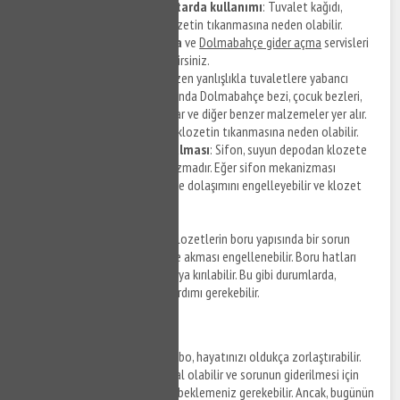
Tuvalet kağıdının fazla miktarda kullanımı
: Tuvalet kağıdı,
zamanla borulara birikerek klozetin tıkanmasına neden olabilir.
Dolmabahçe tıkanıklık açma
ve
Dolmabahçe gider açma
servisleri
ile hizmet detaylarına ulaşabilirsiniz.
Y
abancı cisimler
: İnsanlar bazen yanlışlıkla tuvaletlere yabancı
cisimler atabilirler. Bunlar arasında Dolmabahçe bezi, çocuk bezleri,
hijyen pedleri, pamuklu çubuklar ve diğer benzer malzemeler yer alır.
Bu nesneler, borulara sıkışarak klozetin tıkanmasına neden olabilir.
Sifon mekanizmasının bozulması
: Sifon, suyun depodan klozete
akmasını kontrol eden mekanizmadır. Eğer sifon mekanizması
bozulursa, suyun normal şekilde dolaşımını engelleyebilir ve klozet
tıkanıklığına neden olabilir.
Boru yapısındaki sorunlar
: Klozetlerin boru yapısında bir sorun
olduğunda, suyun doğru şekilde akması engellenebilir. Boru hatları
çeşitli nedenlerle tıkanabilir veya kırılabilir. Bu gibi durumlarda,
profesyonel bir tesisatçının yardımı gerekebilir.
Robotla Tıkanıklık Açma
Tıkanmış bir tuvalet ya da lavabo, hayatınızı oldukça zorlaştırabilir.
Tesisatçı çağırmak pahalıya mal olabilir ve sorunun giderilmesi için
birkaç saat ya da hatta günler beklemeniz gerekebilir. Ancak, bugünün