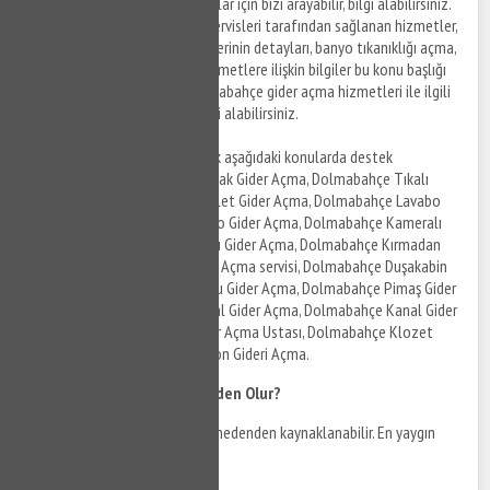
açma hizmetleri ile ilgili detaylar için bizi arayabilir, bilgi alabilirsiniz.
Dolmabahçe tıkanıklık açma servisleri tarafından sağlanan hizmetler,
sunulan tıkanıklık açma servislerinin detayları, banyo tıkanıklığı açma,
klozet tıkanıklığı açma gibi hizmetlere ilişkin bilgiler bu konu başlığı
altında listelenmektedir. Dolmabahçe gider açma hizmetleri ile ilgili
detaylar için bizi arayabilir, bilgi alabilirsiniz.
Dolmabahçe gider açma olarak aşağıdaki konularda destek
alabilirsiniz. Dolmabahçe Mutfak Gider Açma, Dolmabahçe Tıkalı
Gider Açma, Dolmabahçe Tuvalet Gider Açma, Dolmabahçe Lavabo
Gider Açma, Dolmabahçe Banyo Gider Açma, Dolmabahçe Kameralı
Gider Açma, Dolmabahçe Tıkalı Gider Açma, Dolmabahçe Kırmadan
Gider Açma, Dolmabahçe Gider Açma servisi, Dolmabahçe Duşakabin
Gider Açma, Dolmabahçe Pis Su Gider Açma, Dolmabahçe Pimaş Gider
Açma, Dolmabahçe Tıkalı Kanal Gider Açma, Dolmabahçe Kanal Gider
Açma, Dolmabahçe Tıkalı Gider Açma Ustası, Dolmabahçe Klozet
Gider Açma, Dolmabahçe Balkon Gideri Açma.
Klozet Tıkanıklığı Neden Olur?
Klozet tıkanıklığı birçok farklı nedenden kaynaklanabilir. En yaygın
nedenlerden bazıları şunlardır: