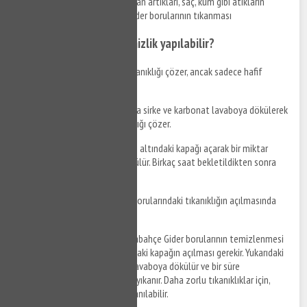
Yemek kalıntıları, yağlar, deterjan artıkları, saç, kum gibi atıkların
lavaboya dökülmesi sonucu gider borularının tıkanması
Hangi malzemelerle temizlik yapılabilir?
Gazlı soda
: Soda giderdeki tıkanıklığı çözer, ancak sadece hafif
tıkanıklıklar için etkilidir.
Sirke ve karbonat
: Eşit oranda sirke ve karbonat lavaboya dökülerek
bekletilir. Bu karışım da tıkanıklığı çözer.
Bulaşık deterjanı
: Lavabonun altındaki kapağı açarak bir miktar
bulaşık deterjanı ile ılık su dökülür. Birkaç saat bekletildikten sonra
bol su ile yıkanır.
Tazyikli su
: Basınçlı su, gider borularındaki tıkanıklığın açılmasında
oldukça etkilidir.
Nasıl temizlik yapılır?
Dolmabahçe Gider borularının temizlenmesi
için öncelikle lavabonun altındaki kapağın açılması gerekir. Yukarıdaki
malzemelerden biri seçilerek lavaboya dökülür ve bir süre
bekletildikten sonra bol su ile yıkanır. Daha zorlu tıkanıklıklar için,
tazyikli su veya tornavida kullanılabilir.