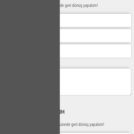
Taleplerinizi bize iletin en kısa sürede geri dönüş yapalım!
Mesajım
Gönder
SİZİ
ARAYALIM
Telefon numaranızı bırakın en kısa sürede geri dönüş yapalım!