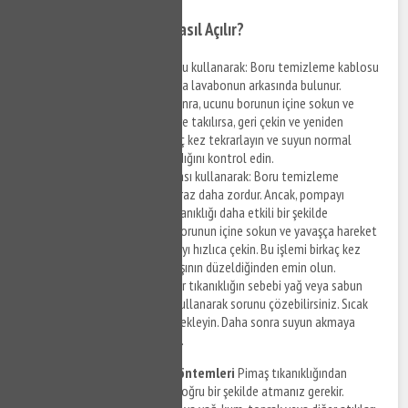
Evde Pimaş Tıkanıklığı Nasıl Açılır?
Boru temizleme kablosu kullanarak: Boru temizleme kablosu
genellikle tuvaletin veya lavabonun arkasında bulunur.
Kabloyu çıkarttıktan sonra, ucunu borunun içine sokun ve
ilerletin. Kablo engellere takılırsa, geri çekin ve yeniden
ilerletin. Bu işlemi birkaç kez tekrarlayın ve suyun normal
seviyede akmaya başladığını kontrol edin.
Boru temizleme pompası kullanarak: Boru temizleme
pompası ile çalışmak biraz daha zordur. Ancak, pompayı
kullanarak boruda ki tıkanıklığı daha etkili bir şekilde
açabilirsiniz. Pompayı borunun içine sokun ve yavaşça hareket
ettirin. Ardından pompayı hızlıca çekin. Bu işlemi birkaç kez
tekrarlayın ve suyun akışının düzeldiğinden emin olun.
Sıcak su kullanarak: Eğer tıkanıklığın sebebi yağ veya sabun
kalıntıları ise, sıcak su kullanarak sorunu çözebilirsiniz. Sıcak
suyu boruya dökün ve bekleyin. Daha sonra suyun akmaya
başladığını kontrol edin.
Pimaş Tıkanıklığı Önleme Yöntemleri
Pimaş tıkanıklığından
korunmak için atık maddeleri doğru bir şekilde atmanız gerekir.