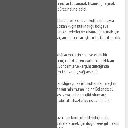
teknolojisi sayesinde, robotik cihazlar kullanarak tıkanıklığı açmak
artık çok daha kolay ve hızlı bir süreç haline geldi.
Robotla tıkanıklık açma
, özel bir robotik cihazın kullanılmasıyla
yapılan bir işlemdir. Bu robotlar, tıkanıklığın bulunduğu bölgeye
gönderilen bir kablo üzerinde hareket ederler ve tıkanıklığı açmak için
yüksek basınçlı su veya diğer araçları kullanırlar. İşte, robotla tıkanıklık
açmanın avantajları:
Hızlı ve Etkili
: Robotlar, tıkanıklığı açmak için hızlı ve etkili bir
yöntemdir. Özel olarak tasarlanmış robotlar, en zorlu tıkanıklıkları
bile açabilmektedir. Geleneksel yöntemlerle karşılaştırıldığında,
robotlar daha hızlı ve daha verimli bir sonuç sağlayabilir.
Daha Az Hasar
: Robotların, tıkanıklığı açmak için kullanılan araçları
kontrol edebilme yetenekleri, hasarı minimuma indirir. Geleneksel
yöntemlerde, boruların çatlaması veya kırılması gibi olumsuz
sonuçlar ortaya çıkabilir, ancak robotik cihazlar bu riskleri en aza
indirir.
Uzaktan Kullanım
: Robotlar, uzaktan kontrol edilebilir, bu da
tesisatçının tıkalı borulara müdahale etmek için doğru yere gitmesini