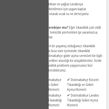
Önlemler nelerdir?
Yemek artıkları ve yağlar, lavaboya
dökülmemelidir. Bu atıkların biriktirilmesi için uygun kaplar
kullanılmalıdır. Lavabo, düzenli olarak sıcak su ve deterjanla
temizlenmelidir.
Profesyonel yardım almak gerekiyor mu?
Eğer tıkanıklık çok ciddi
bir seviyedeyse ve evde yapılan temizlik yöntemleri işe yaramazsa,
profesyonel yardım almak gerekir.
Dolmabahçe gider açma
servisleri ile yaşamış olduğunuz tıkanıklık
problemlerinize çözüm bulabilir, kısa süre içerisinde tıkanıklık
sorunlarınızı giderebilirsiniz. Dolmabahçe gider açma servisleri ile ilgili
hizmet detaylarına aşağıdaki içerikler aracılığı ile ulaşabilirsiniz. Sizde
Dolmabahçe ve çevresinde tıkanıklık problemi yaşıyorsanız bizi
arayabilir, destek taleplerinizi iletebilirsiniz.
✔ Dolmabahçe
✔ Dolmabahçe
✔ Dolmabahçe Klozet
Tuvalet Gideri Açma
Lavabo Gideri
Tıkanıklığı ve Gideri
Hizmeti
Açma Hizmeti
Açma Hizmeti
✔ Dolmabahçe
✔ Dolmabahçe Lavabo
✔ Dolmabahçe Gider
Gider Tıkanıklığı
Tıkanıklığı Gideri Açma
Açma Hizmeti
Açma Hizmeti
Hizmeti