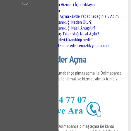
Dolmabahçe Gider Açma Hizmeti İçin Tıklayın
Dolmabahçe Gider Açma
Pimaş Tıkanıklığı Açma - Evde Yapabileceğiniz 5 Adım
Pimaş Tıkanıklığı Neden Olur?
Pimaş Tıkanıklığı Nasıl Anlaşılır?
Evde Pimaş Tıkanıklığı Nasıl Açılır?
Mutfak gideri tıkanıklığı nedir?
Hangi malzemelerle temizlik yapılabilir?
Dolmabahçe Gider Açma
Dolmabahçe gider açma ve Dolmabahçe pimaş açma ile Dolmabahçe
kanal açma hizmetleri ile ilgili bilgi almak ve hizmet almak için bizi
hemen arayabilirsiniz.
Dolmabahçe gider açma
ve Dolmabahçe pimaş açma ile kanal