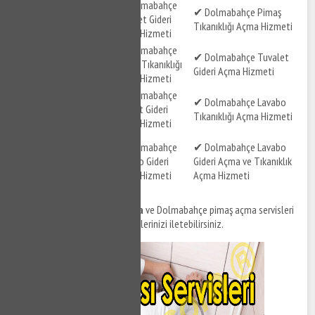
✔ Dolmabahçe
✔ Dolmabahçe
✔ Dolmabahçe Pimaş
Lavabo Gideri Açma
Tuvalet Gideri
Tıkanıklığı Açma Hizmeti
Hizmeti
Açma Hizmeti
✔ Dolmabahçe
✔ Dolmabahçe Tıkalı
✔ Dolmabahçe Tuvalet
Pimaş Tıkanıklığı
Pimaş Açma Hizmeti
Gideri Açma Hizmeti
Açma Hizmeti
✔ Dolmabahçe Gider
✔ Dolmabahçe
✔ Dolmabahçe Lavabo
Tıkanıklığı Açma
Klozet Gideri
Tıkanıklığı Açma Hizmeti
Hizmeti
Açma Hizmeti
✔ Dolmabahçe
✔ Dolmabahçe
✔ Dolmabahçe Lavabo
Tuvalet Gideri ve
Lavabo Gideri
Gideri Açma ve Tıkanıklık
Tıkanıklığı Açma
Açma Hizmeti
Açma Hizmeti
Hizmeti
Dolmabahçe tıkanıklık açma
ve Dolmabahçe pimaş açma servisleri
için bizi arayabilir, destek taleplerinizi iletebilirsiniz.