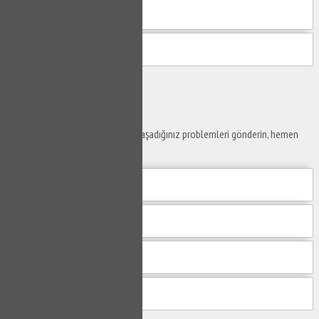
Gönder
Ustaya
Sor
Yaşam alanlarınız ve ofislerinizde yaşadığınız problemleri gönderin, hemen
yanıtlayalım.