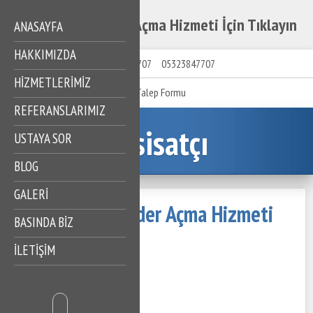
Dolmabahçe Gider Açma Hizmeti İçin Tıklayın
ANASAYFA
HAKKIMIZDA
05323847707
05323847707
HIZMETLERIMIZ
Talep Formu
REFERANSLARIMIZ
Tesisatçı
USTAYA SOR
BLOG
GALERİ
Dolmabahçe Gider Açma Hizmeti
BASINDA BİZ
İçin Tıklayın
İLETİŞİM
19 Mayıs 2023
314 Görüntüleme
İçindekiler