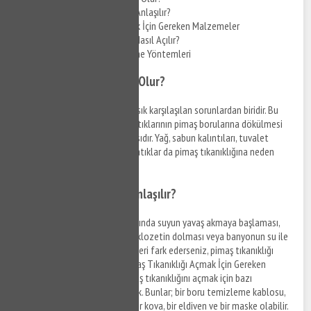
Pimaş Tıkanıklığı Nasıl Anlaşılır?
Pimaş Tıkanıklığı Açmak İçin Gereken Malzemeler
Evde Pimaş Tıkanıklığı Nasıl Açılır?
Pimaş Tıkanıklığı Önleme Yöntemleri
Pimaş Tıkanıklığı Neden Olur?
Pimaş tıkanıklığı
, evlerde en sık karşılaşılan sorunlardan biridir. Bu
sorunun nedeni genellikle ev atıklarının pimaş borularına dökülmesi
ve zamanla boruların tıkanmasıdır. Yağ, sabun kalıntıları, tuvalet
kağıtları, kum, toprak ve diğer atıklar da pimaş tıkanıklığına neden
olabilir.
Pimaş Tıkanıklığı Nasıl Anlaşılır?
Pimaş tıkanıklığı belirtileri arasında suyun yavaş akmaya başlaması,
tuvaletin dolmaya başlaması, klozetin dolması veya banyonun su ile
dolması yer alır. Eğer bu belirtileri fark ederseniz, pimaş tıkanıklığı
olduğunu düşünebilirsiniz. Pimaş Tıkanıklığı Açmak İçin Gereken
Malzemeler Dolmabahçe Pimaş tıkanıklığını açmak için bazı
malzemelere ihtiyacınız olacak. Bunlar; bir boru temizleme kablosu,
bir
boru temizleme
pompası, bir kova, bir eldiven ve bir maske olabilir.