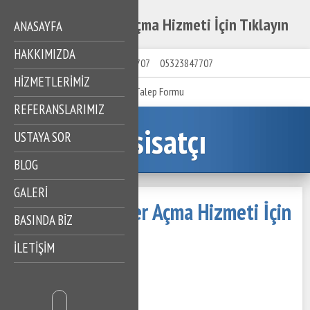
Terazidere Gider Açma Hizmeti İçin Tıklayın
ANASAYFA
HAKKIMIZDA
05323847707
05323847707
HIZMETLERIMIZ
Talep Formu
REFERANSLARIMIZ
Tesisatçı
USTAYA SOR
BLOG
GALERİ
Terazidere Gider Açma Hizmeti İçin
BASINDA BİZ
Tıklayın
İLETİŞİM
19 Mayıs 2023
342 Görüntüleme
İçindekiler