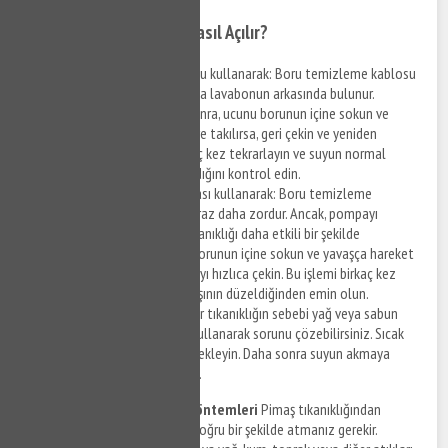
Evde Pimaş Tıkanıklığı Nasıl Açılır?
Boru temizleme kablosu kullanarak: Boru temizleme kablosu
genellikle tuvaletin veya lavabonun arkasında bulunur.
Kabloyu çıkarttıktan sonra, ucunu borunun içine sokun ve
ilerletin. Kablo engellere takılırsa, geri çekin ve yeniden
ilerletin. Bu işlemi birkaç kez tekrarlayın ve suyun normal
seviyede akmaya başladığını kontrol edin.
Boru temizleme pompası kullanarak: Boru temizleme
pompası ile çalışmak biraz daha zordur. Ancak, pompayı
kullanarak boruda ki tıkanıklığı daha etkili bir şekilde
açabilirsiniz. Pompayı borunun içine sokun ve yavaşça hareket
ettirin. Ardından pompayı hızlıca çekin. Bu işlemi birkaç kez
tekrarlayın ve suyun akışının düzeldiğinden emin olun.
Sıcak su kullanarak: Eğer tıkanıklığın sebebi yağ veya sabun
kalıntıları ise, sıcak su kullanarak sorunu çözebilirsiniz. Sıcak
suyu boruya dökün ve bekleyin. Daha sonra suyun akmaya
başladığını kontrol edin.
Pimaş Tıkanıklığı Önleme Yöntemleri
Pimaş tıkanıklığından
korunmak için atık maddeleri doğru bir şekilde atmanız gerekir.