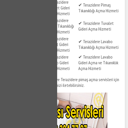
✔ Terazidere
✔ Terazidere Lavabo
✔ Terazidere Pimaş
Tuvalet Gideri
Gideri Açma Hizmeti
Tıkanıklığı Açma Hizmeti
Açma Hizmeti
✔ Terazidere
✔ Terazidere Tıkalı
✔ Terazidere Tuvalet
Pimaş Tıkanıklığı
Pimaş Açma Hizmeti
Gideri Açma Hizmeti
Açma Hizmeti
✔ Terazidere Gider
✔ Terazidere
✔ Terazidere Lavabo
Tıkanıklığı Açma
Klozet Gideri
Tıkanıklığı Açma Hizmeti
Hizmeti
Açma Hizmeti
✔ Terazidere Tuvalet
✔ Terazidere
✔ Terazidere Lavabo
Gideri ve Tıkanıklığı
Lavabo Gideri
Gideri Açma ve Tıkanıklık
Açma Hizmeti
Açma Hizmeti
Açma Hizmeti
Terazidere tıkanıklık açma
ve Terazidere pimaş açma servisleri için
bizi arayabilir, destek taleplerinizi iletebilirsiniz.