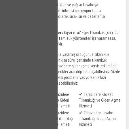
Önlemler nelerdir?
Yemek artıkları ve yağlar, lavaboya
dökülmemelidir. Bu atıkların biriktirilmesi için uygun kaplar
kullanılmalıdır. Lavabo, düzenli olarak sıcak su ve deterjanla
temizlenmelidir.
Profesyonel yardım almak gerekiyor mu?
Eğer tıkanıklık çok ciddi
bir seviyedeyse ve evde yapılan temizlik yöntemleri işe yaramazsa,
profesyonel yardım almak gerekir.
Terazidere gider açma
servisleri ile yaşamış olduğunuz tıkanıklık
problemlerinize çözüm bulabilir, kısa süre içerisinde tıkanıklık
sorunlarınızı giderebilirsiniz. Terazidere gider açma servisleri ile ilgili
hizmet detaylarına aşağıdaki içerikler aracılığı ile ulaşabilirsiniz. Sizde
Terazidere ve çevresinde tıkanıklık problemi yaşıyorsanız bizi
arayabilir, destek taleplerinizi iletebilirsiniz.
✔ Terazidere
✔ Terazidere Klozet
✔ Terazidere Tuvalet
Lavabo Gideri
Tıkanıklığı ve Gideri Açma
Gideri Açma Hizmeti
Açma Hizmeti
Hizmeti
✔ Terazidere
✔ Terazidere Lavabo
✔ Terazidere Gider
Gider Tıkanıklığı
Tıkanıklığı Gideri Açma
Açma Hizmeti
Açma Hizmeti
Hizmeti