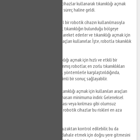
teknolojisi sayesinde, robotik cihazlar kullanarak tıkanıklığı açmak
artık çok daha kolay ve hızlı bir süreç haline geldi.
Robotla tıkanıklık açma
, özel bir robotik cihazın kullanılmasıyla
yapılan bir işlemdir. Bu robotlar, tıkanıklığın bulunduğu bölgeye
gönderilen bir kablo üzerinde hareket ederler ve tıkanıklığı açmak için
yüksek basınçlı su veya diğer araçları kullanırlar. İşte, robotla tıkanıklık
açmanın avantajları:
Hızlı ve Etkili
: Robotlar, tıkanıklığı açmak için hızlı ve etkili bir
yöntemdir. Özel olarak tasarlanmış robotlar, en zorlu tıkanıklıkları
bile açabilmektedir. Geleneksel yöntemlerle karşılaştırıldığında,
robotlar daha hızlı ve daha verimli bir sonuç sağlayabilir.
Daha Az Hasar
: Robotların, tıkanıklığı açmak için kullanılan araçları
kontrol edebilme yetenekleri, hasarı minimuma indirir. Geleneksel
yöntemlerde, boruların çatlaması veya kırılması gibi olumsuz
sonuçlar ortaya çıkabilir, ancak robotik cihazlar bu riskleri en aza
indirir.
Uzaktan Kullanım
: Robotlar, uzaktan kontrol edilebilir, bu da
tesisatçının tıkalı borulara müdahale etmek için doğru yere gitmesini