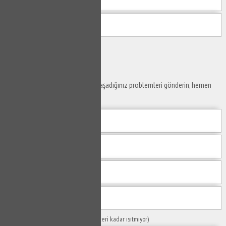
Gönder
Ustaya
Sor
Yaşam alanlarınız ve ofislerinizde yaşadığınız problemleri gönderin, hemen
yanıtlayalım.
Sorunuzun Başlığı
(Örn: Kombim yeteri kadar ısıtmıyor)