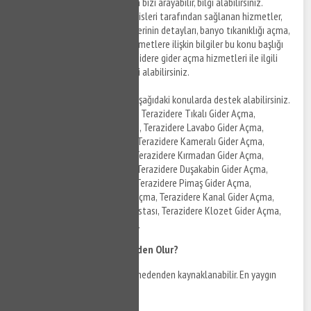
hizmetleri ile ilgili detaylar için bizi arayabilir, bilgi alabilirsiniz.
Terazidere tıkanıklık açma servisleri tarafından sağlanan hizmetler,
sunulan tıkanıklık açma servislerinin detayları, banyo tıkanıklığı açma,
klozet tıkanıklığı açma gibi hizmetlere ilişkin bilgiler bu konu başlığı
altında listelenmektedir. Terazidere gider açma hizmetleri ile ilgili
detaylar için bizi arayabilir, bilgi alabilirsiniz.
Terazidere gider açma olarak aşağıdaki konularda destek alabilirsiniz.
Terazidere Mutfak Gider Açma, Terazidere Tıkalı Gider Açma,
Terazidere Tuvalet Gider Açma, Terazidere Lavabo Gider Açma,
Terazidere Banyo Gider Açma, Terazidere Kameralı Gider Açma,
Terazidere Tıkalı Gider Açma, Terazidere Kırmadan Gider Açma,
Terazidere Gider Açma servisi, Terazidere Duşakabin Gider Açma,
Terazidere Pis Su Gider Açma, Terazidere Pimaş Gider Açma,
Terazidere Tıkalı Kanal Gider Açma, Terazidere Kanal Gider Açma,
Terazidere Tıkalı Gider Açma Ustası, Terazidere Klozet Gider Açma,
Terazidere Balkon Gideri Açma.
Klozet Tıkanıklığı Neden Olur?
Klozet tıkanıklığı birçok farklı nedenden kaynaklanabilir. En yaygın
nedenlerden bazıları şunlardır: