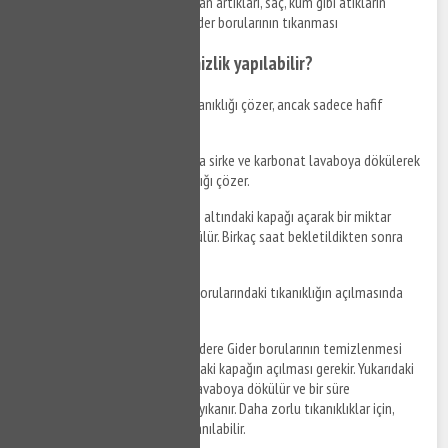
Yemek kalıntıları, yağlar, deterjan artıkları, saç, kum gibi atıkların
lavaboya dökülmesi sonucu gider borularının tıkanması
Hangi malzemelerle temizlik yapılabilir?
Gazlı soda
: Soda giderdeki tıkanıklığı çözer, ancak sadece hafif
tıkanıklıklar için etkilidir.
Sirke ve karbonat
: Eşit oranda sirke ve karbonat lavaboya dökülerek
bekletilir. Bu karışım da tıkanıklığı çözer.
Bulaşık deterjanı
: Lavabonun altındaki kapağı açarak bir miktar
bulaşık deterjanı ile ılık su dökülür. Birkaç saat bekletildikten sonra
bol su ile yıkanır.
Tazyikli su
: Basınçlı su, gider borularındaki tıkanıklığın açılmasında
oldukça etkilidir.
Nasıl temizlik yapılır?
Terazidere Gider borularının temizlenmesi
için öncelikle lavabonun altındaki kapağın açılması gerekir. Yukarıdaki
malzemelerden biri seçilerek lavaboya dökülür ve bir süre
bekletildikten sonra bol su ile yıkanır. Daha zorlu tıkanıklıklar için,
tazyikli su veya tornavida kullanılabilir.