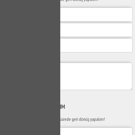
Mesajım
Gönder
SİZİ
ARAYALIM
Telefon numaranızı bırakın en kısa sürede geri dönüş yapalım!