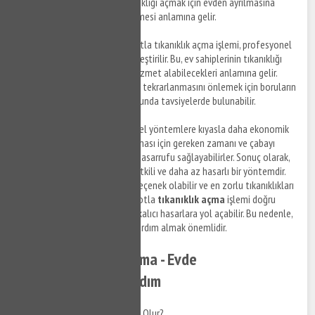
sağlar. Bu, ev sahiplerinin tıkanıklığı açmak için evden ayrılmasına
gerek kalmadan hizmet alabilmesi anlamına gelir.
Profesyonel Çözümler
: Robotla tıkanıklık açma işlemi, profesyonel
tesisatçılar tarafından gerçekleştirilir. Bu, ev sahiplerinin tıkanıklığı
açmak için yüksek kaliteli bir hizmet alabilecekleri anlamına gelir.
Ayrıca, profesyoneller, sorunun tekrarlanmasını önlemek için boruların
temizlenmesi ve bakımı konusunda tavsiyelerde bulunabilir.
Ekonomik
: Robotlar, geleneksel yöntemlere kıyasla daha ekonomik
bir seçenektir. Tıkanıklığın açılması için gereken zamanı ve çabayı
azaltarak, ev sahiplerine para tasarrufu sağlayabilirler. Sonuç olarak,
robotla tıkanıklık açma, hızlı, etkili ve daha az hasarlı bir yöntemdir.
Ev sahipleri için ekonomik bir seçenek olabilir ve en zorlu tıkanıklıkları
bile açabilirler. Ancak, eğer robotla
tıkanıklık açma
işlemi doğru
şekilde yapılmazsa, borularda kalıcı hasarlara yol açabilir. Bu nedenle,
profesyonel tesisatçılardan yardım almak önemlidir.
Pimaş Tıkanıklığı Açma - Evde
Yapabileceğiniz 5 Adım
Pimaş Tıkanıklığı Neden Olur?