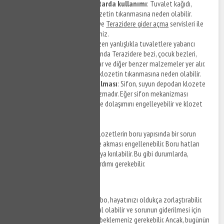
Tuvalet kağıdının fazla miktarda kullanımı
: Tuvalet kağıdı,
zamanla borulara birikerek klozetin tıkanmasına neden olabilir.
Terazidere tıkanıklık açma
ve
Terazidere gider açma
servisleri ile
hizmet detaylarına ulaşabilirsiniz.
Y
abancı cisimler
: İnsanlar bazen yanlışlıkla tuvaletlere yabancı
cisimler atabilirler. Bunlar arasında Terazidere bezi, çocuk bezleri,
hijyen pedleri, pamuklu çubuklar ve diğer benzer malzemeler yer alır.
Bu nesneler, borulara sıkışarak klozetin tıkanmasına neden olabilir.
Sifon mekanizmasının bozulması
: Sifon, suyun depodan klozete
akmasını kontrol eden mekanizmadır. Eğer sifon mekanizması
bozulursa, suyun normal şekilde dolaşımını engelleyebilir ve klozet
tıkanıklığına neden olabilir.
Boru yapısındaki sorunlar
: Klozetlerin boru yapısında bir sorun
olduğunda, suyun doğru şekilde akması engellenebilir. Boru hatları
çeşitli nedenlerle tıkanabilir veya kırılabilir. Bu gibi durumlarda,
profesyonel bir tesisatçının yardımı gerekebilir.
Robotla Tıkanıklık Açma
Tıkanmış bir tuvalet ya da lavabo, hayatınızı oldukça zorlaştırabilir.
Tesisatçı çağırmak pahalıya mal olabilir ve sorunun giderilmesi için
birkaç saat ya da hatta günler beklemeniz gerekebilir. Ancak, bugünün