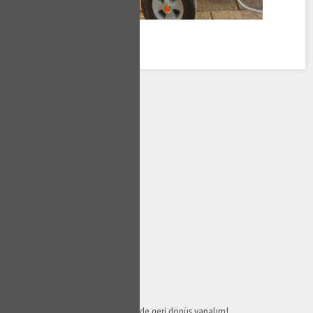
SERVİS TALEP
FORMU
Taleplerinizi bize iletin en kısa sürede geri dönüş yapalım!