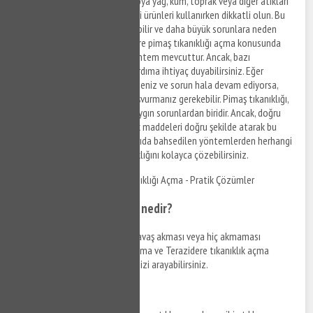
Lavaboya, tuvalete veya banyoya yağ, kum, toprak veya diğer atıkları
dökmeyin. Ayrıca boru temizliği ürünleri kullanırken dikkatli olun. Bu
tür ürünler, borulara zarar verebilir ve daha büyük sorunlara neden
olabilir. Sonuç olarak, Terazidere pimaş tıkanıklığı açma konusunda
evde yapabileceğiniz birkaç yöntem mevcuttur. Ancak, bazı
durumlarda profesyonel bir yardıma ihtiyaç duyabilirsiniz. Eğer
yukarıdaki yöntemleri denediyseniz ve sorun hala devam ediyorsa,
profesyonel bir tesisatçıya başvurmanız gerekebilir. Pimaş tıkanıklığı,
evde karşılaşabileceğiniz en yaygın sorunlardan biridir. Ancak, doğru
malzemeleri kullanarak ve atık maddeleri doğru şekilde atarak bu
sorundan kaçınabilirsiniz. Yukarıda bahsedilen yöntemlerden herhangi
birini uygulayarak pimaş tıkanıklığını kolayca çözebilirsiniz.
Terazidere Mutfak Gideri Tıkanıklığı Açma - Pratik Çözümler
Mutfak gideri tıkanıklığı nedir?
Mutfak lavabosundan suyun yavaş akması veya hiç akmaması
durumunda Terazidere gider açma ve Terazidere tıkanıklık açma
hizmetlerinden yararlanabilir, bizi arayabilirsiniz.
Neden oluşur?