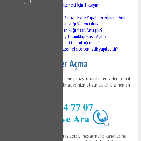
Terazidere Gider Açma Hizmeti İçin Tıklayın
Terazidere Gider Açma
Pimaş Tıkanıklığı Açma - Evde Yapabileceğiniz 5 Adım
Pimaş Tıkanıklığı Neden Olur?
Pimaş Tıkanıklığı Nasıl Anlaşılır?
Evde Pimaş Tıkanıklığı Nasıl Açılır?
Mutfak gideri tıkanıklığı nedir?
Hangi malzemelerle temizlik yapılabilir?
Terazidere Gider Açma
Terazidere gider açma ve Terazidere pimaş açma ile Terazidere kanal
açma hizmetleri ile ilgili bilgi almak ve hizmet almak için bizi hemen
arayabilirsiniz.
Terazidere gider açma
ve Terazidere pimaş açma ile kanal açma