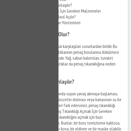
Pimaş Tıkanıklığı Nasıl Anlaşılır?
Pimaş Tıkanıklığı Açmak İçin Gereken Malzemeler
Evde Pimaş Tıkanıklığı Nasıl Açılır?
Pimaş Tıkanıklığı Önleme Yöntemleri
Pimaş Tıkanıklığı Neden Olur?
Pimaş tıkanıklığı
, evlerde en sık karşılaşılan sorunlardan biridir. Bu
sorunun nedeni genellikle ev atıklarının pimaş borularına dökülmesi
ve zamanla boruların tıkanmasıdır. Yağ, sabun kalıntıları, tuvalet
kağıtları, kum, toprak ve diğer atıklar da pimaş tıkanıklığına neden
olabilir.
Pimaş Tıkanıklığı Nasıl Anlaşılır?
Pimaş tıkanıklığı belirtileri arasında suyun yavaş akmaya başlaması,
tuvaletin dolmaya başlaması, klozetin dolması veya banyonun su ile
dolması yer alır. Eğer bu belirtileri fark ederseniz, pimaş tıkanıklığı
olduğunu düşünebilirsiniz. Pimaş Tıkanıklığı Açmak İçin Gereken
Malzemeler Terazidere Pimaş tıkanıklığını açmak için bazı
malzemelere ihtiyacınız olacak. Bunlar; bir boru temizleme kablosu,
bir
boru temizleme
pompası, bir kova, bir eldiven ve bir maske olabilir.