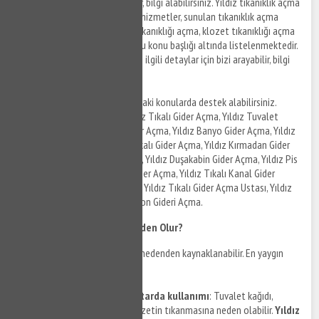
ilgili detaylar için bizi arayabilir, bilgi alabilirsiniz. Yıldız tıkanıklık açma
servisleri tarafından sağlanan hizmetler, sunulan tıkanıklık açma
servislerinin detayları, banyo tıkanıklığı açma, klozet tıkanıklığı açma
gibi hizmetlere ilişkin bilgiler bu konu başlığı altında listelenmektedir.
Yıldız gider açma hizmetleri ile ilgili detaylar için bizi arayabilir, bilgi
alabilirsiniz.
Yıldız gider açma olarak aşağıdaki konularda destek alabilirsiniz.
Yıldız Mutfak Gider Açma, Yıldız Tıkalı Gider Açma, Yıldız Tuvalet
Gider Açma, Yıldız Lavabo Gider Açma, Yıldız Banyo Gider Açma, Yıldız
Kameralı Gider Açma, Yıldız Tıkalı Gider Açma, Yıldız Kırmadan Gider
Açma, Yıldız Gider Açma servisi, Yıldız Duşakabin Gider Açma, Yıldız Pis
Su Gider Açma, Yıldız Pimaş Gider Açma, Yıldız Tıkalı Kanal Gider
Açma, Yıldız Kanal Gider Açma, Yıldız Tıkalı Gider Açma Ustası, Yıldız
Klozet Gider Açma, Yıldız Balkon Gideri Açma.
Klozet Tıkanıklığı Neden Olur?
Klozet tıkanıklığı birçok farklı nedenden kaynaklanabilir. En yaygın
nedenlerden bazıları şunlardır:
Tuvalet kağıdının fazla miktarda kullanımı
: Tuvalet kağıdı,
zamanla borulara birikerek klozetin tıkanmasına neden olabilir.
Yıldız