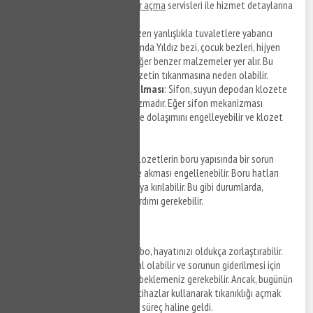
tıkanıklık açma
ve
Yıldız gider açma
servisleri ile hizmet detaylarına
ulaşabilirsiniz.
Y
abancı cisimler
: İnsanlar bazen yanlışlıkla tuvaletlere yabancı
cisimler atabilirler. Bunlar arasında Yıldız bezi, çocuk bezleri, hijyen
pedleri, pamuklu çubuklar ve diğer benzer malzemeler yer alır. Bu
nesneler, borulara sıkışarak klozetin tıkanmasına neden olabilir.
Sifon mekanizmasının bozulması
: Sifon, suyun depodan klozete
akmasını kontrol eden mekanizmadır. Eğer sifon mekanizması
bozulursa, suyun normal şekilde dolaşımını engelleyebilir ve klozet
tıkanıklığına neden olabilir.
Boru yapısındaki sorunlar
: Klozetlerin boru yapısında bir sorun
olduğunda, suyun doğru şekilde akması engellenebilir. Boru hatları
çeşitli nedenlerle tıkanabilir veya kırılabilir. Bu gibi durumlarda,
profesyonel bir tesisatçının yardımı gerekebilir.
Robotla Tıkanıklık Açma
Tıkanmış bir tuvalet ya da lavabo, hayatınızı oldukça zorlaştırabilir.
Tesisatçı çağırmak pahalıya mal olabilir ve sorunun giderilmesi için
birkaç saat ya da hatta günler beklemeniz gerekebilir. Ancak, bugünün
teknolojisi sayesinde, robotik cihazlar kullanarak tıkanıklığı açmak
artık çok daha kolay ve hızlı bir süreç haline geldi.