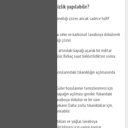
Hangi malzemelerle temizlik yapılabilir?
Gazlı soda
: Soda giderdeki tıkanıklığı çözer, ancak sadece hafif
tıkanıklıklar için etkilidir.
Sirke ve karbonat
: Eşit oranda sirke ve karbonat lavaboya dökülerek
bekletilir. Bu karışım da tıkanıklığı çözer.
Bulaşık deterjanı
: Lavabonun altındaki kapağı açarak bir miktar
bulaşık deterjanı ile ılık su dökülür. Birkaç saat bekletildikten sonra
bol su ile yıkanır.
Tazyikli su
: Basınçlı su, gider borularındaki tıkanıklığın açılmasında
oldukça etkilidir.
Nasıl temizlik yapılır?
Yıldız Gider borularının temizlenmesi için
öncelikle lavabonun altındaki kapağın açılması gerekir. Yukarıdaki
malzemelerden biri seçilerek lavaboya dökülür ve bir süre
bekletildikten sonra bol su ile yıkanır. Daha zorlu tıkanıklıklar için,
tazyikli su veya tornavida kullanılabilir.
Önlemler nelerdir?
Yemek artıkları ve yağlar, lavaboya
dökülmemelidir. Bu atıkların biriktirilmesi için uygun kaplar