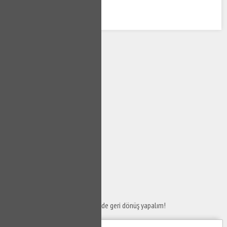
SERVİS TALEP
FORMU
Taleplerinizi bize iletin en kısa sürede geri dönüş yapalım!