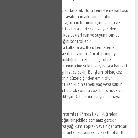
Boru temizleme kablosu kullanarak: Boru temizleme kablosu
genellikle tuvaletin veya lavabonun arkasında bulunur.
Kabloyu çıkarttıktan sonra, ucunu borunun içine sokun ve
ilerletin. Kablo engellere takılırsa, geri çekin ve yeniden
ilerletin. Bu işlemi birkaç kez tekrarlayın ve suyun normal
seviyede akmaya başladığını kontrol edin.
Boru temizleme pompası kullanarak: Boru temizleme
pompası ile çalışmak biraz daha zordur. Ancak, pompayı
kullanarak boruda ki tıkanıklığı daha etkili bir şekilde
açabilirsiniz. Pompayı borunun içine sokun ve yavaşça hareket
ettirin. Ardından pompayı hızlıca çekin. Bu işlemi birkaç kez
tekrarlayın ve suyun akışının düzeldiğinden emin olun.
Sıcak su kullanarak: Eğer tıkanıklığın sebebi yağ veya sabun
kalıntıları ise, sıcak su kullanarak sorunu çözebilirsiniz. Sıcak
suyu boruya dökün ve bekleyin. Daha sonra suyun akmaya
başladığını kontrol edin.
Pimaş Tıkanıklığı Önleme Yöntemleri
Pimaş tıkanıklığından
korunmak için atık maddeleri doğru bir şekilde atmanız gerekir.
Lavaboya, tuvalete veya banyoya yağ, kum, toprak veya diğer atıkları
dökmeyin. Ayrıca boru temizliği ürünleri kullanırken dikkatli olun. Bu