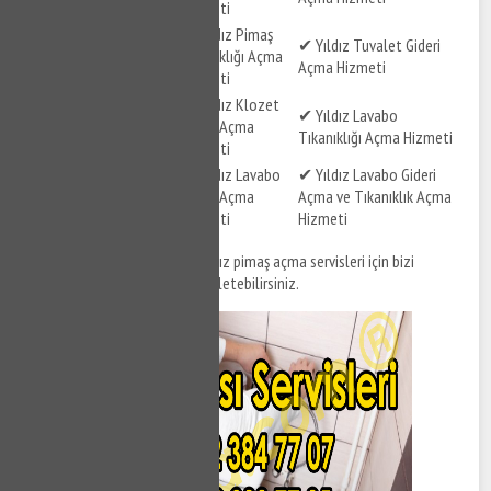
Hizmeti
✔ Yıldız Pimaş
✔ Yıldız Tıkalı Pimaş
✔ Yıldız Tuvalet Gideri
Tıkanıklığı Açma
Açma Hizmeti
Açma Hizmeti
Hizmeti
✔ Yıldız Gider
✔ Yıldız Klozet
✔ Yıldız Lavabo
Tıkanıklığı Açma
Gideri Açma
Tıkanıklığı Açma Hizmeti
Hizmeti
Hizmeti
✔ Yıldız Tuvalet Gideri
✔ Yıldız Lavabo
✔ Yıldız Lavabo Gideri
ve Tıkanıklığı Açma
Gideri Açma
Açma ve Tıkanıklık Açma
Hizmeti
Hizmeti
Hizmeti
Yıldız tıkanıklık açma
ve Yıldız pimaş açma servisleri için bizi
arayabilir, destek taleplerinizi iletebilirsiniz.