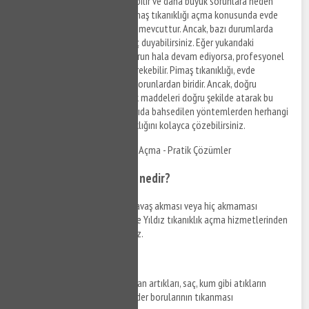
tür ürünler, borulara zarar verebilir ve daha büyük sorunlara neden
olabilir. Sonuç olarak, Yıldız pimaş tıkanıklığı açma konusunda evde
yapabileceğiniz birkaç yöntem mevcuttur. Ancak, bazı durumlarda
profesyonel bir yardıma ihtiyaç duyabilirsiniz. Eğer yukarıdaki
yöntemleri denediyseniz ve sorun hala devam ediyorsa, profesyonel
bir tesisatçıya başvurmanız gerekebilir. Pimaş tıkanıklığı, evde
karşılaşabileceğiniz en yaygın sorunlardan biridir. Ancak, doğru
malzemeleri kullanarak ve atık maddeleri doğru şekilde atarak bu
sorundan kaçınabilirsiniz. Yukarıda bahsedilen yöntemlerden herhangi
birini uygulayarak pimaş tıkanıklığını kolayca çözebilirsiniz.
Yıldız Mutfak Gideri Tıkanıklığı Açma - Pratik Çözümler
Mutfak gideri tıkanıklığı nedir?
Mutfak lavabosundan suyun yavaş akması veya hiç akmaması
durumunda Yıldız gider açma ve Yıldız tıkanıklık açma hizmetlerinden
yararlanabilir, bizi arayabilirsiniz.
Neden oluşur?
Yemek kalıntıları, yağlar, deterjan artıkları, saç, kum gibi atıkların
lavaboya dökülmesi sonucu gider borularının tıkanması