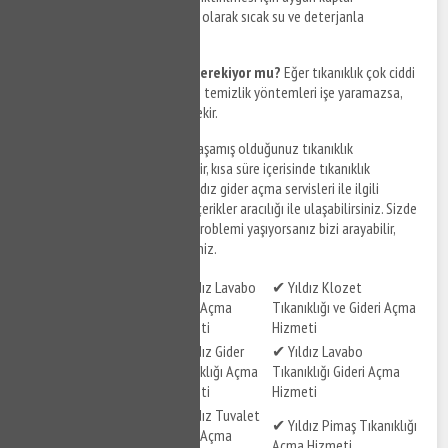
kullanılmalıdır. Lavabo, düzenli olarak sıcak su ve deterjanla
temizlenmelidir.
Profesyonel yardım almak gerekiyor mu?
Eğer tıkanıklık çok ciddi
bir seviyedeyse ve evde yapılan temizlik yöntemleri işe yaramazsa,
profesyonel yardım almak gerekir.
Yıldız gider açma
servisleri ile yaşamış olduğunuz tıkanıklık
problemlerinize çözüm bulabilir, kısa süre içerisinde tıkanıklık
sorunlarınızı giderebilirsiniz. Yıldız gider açma servisleri ile ilgili
hizmet detaylarına aşağıdaki içerikler aracılığı ile ulaşabilirsiniz. Sizde
Yıldız ve çevresinde tıkanıklık problemi yaşıyorsanız bizi arayabilir,
destek taleplerinizi iletebilirsiniz.
✔ Yıldız Lavabo
✔ Yıldız Klozet
✔ Yıldız Tuvalet Gideri
Gideri Açma
Tıkanıklığı ve Gideri Açma
Açma Hizmeti
Hizmeti
Hizmeti
✔ Yıldız Gider
✔ Yıldız Lavabo
✔ Yıldız Gider Açma
Tıkanıklığı Açma
Tıkanıklığı Gideri Açma
Hizmeti
Hizmeti
Hizmeti
✔ Yıldız Tuvalet
✔ Yıldız Lavabo Gideri
✔ Yıldız Pimaş Tıkanıklığı
Gideri Açma
Açma Hizmeti
Açma Hizmeti