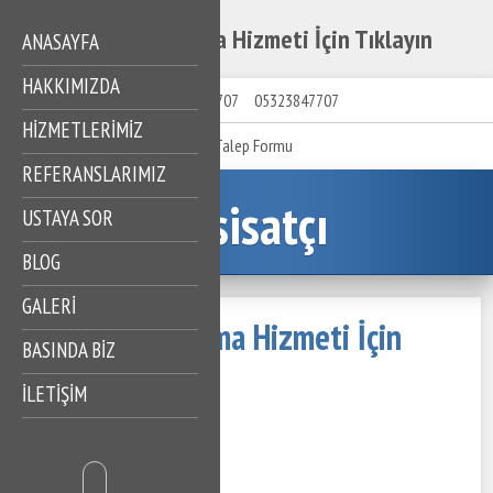
Yıldız Gider Açma Hizmeti İçin Tıklayın
ANASAYFA
HAKKIMIZDA
05323847707
05323847707
HIZMETLERIMIZ
Talep Formu
REFERANSLARIMIZ
Tesisatçı
USTAYA SOR
BLOG
GALERİ
Yıldız Gider Açma Hizmeti İçin
BASINDA BİZ
Tıklayın
İLETİŞİM
19 Mayıs 2023
344 Görüntüleme
İçindekiler