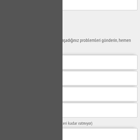
Gönder
Ustaya
Sor
Yaşam alanlarınız ve ofislerinizde yaşadığınız problemleri gönderin, hemen
yanıtlayalım.
Sorunuzun Başlığı
(Örn: Kombim yeteri kadar ısıtmıyor)