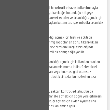
Robotla tıkanıklık açma
, özel bir robotik cihazın kullanılmasıyla
yapılan bir işlemdir. Bu robotlar, tıkanıklığın bulunduğu bölgeye
gönderilen bir kablo üzerinde hareket ederler ve tıkanıklığı açmak için
yüksek basınçlı su veya diğer araçları kullanırlar. İşte, robotla tıkanıklık
açmanın avantajları:
Hızlı ve Etkili
: Robotlar, tıkanıklığı açmak için hızlı ve etkili bir
yöntemdir. Özel olarak tasarlanmış robotlar, en zorlu tıkanıklıkları
bile açabilmektedir. Geleneksel yöntemlerle karşılaştırıldığında,
robotlar daha hızlı ve daha verimli bir sonuç sağlayabilir.
Daha Az Hasar
: Robotların, tıkanıklığı açmak için kullanılan araçları
kontrol edebilme yetenekleri, hasarı minimuma indirir. Geleneksel
yöntemlerde, boruların çatlaması veya kırılması gibi olumsuz
sonuçlar ortaya çıkabilir, ancak robotik cihazlar bu riskleri en aza
indirir.
Uzaktan Kullanım
: Robotlar, uzaktan kontrol edilebilir, bu da
tesisatçının tıkalı borulara müdahale etmek için doğru yere gitmesini
sağlar. Bu, ev sahiplerinin tıkanıklığı açmak için evden ayrılmasına
gerek kalmadan hizmet alabilmesi anlamına gelir.