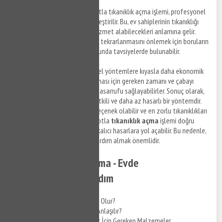
Profesyonel Çözümler
: Robotla tıkanıklık açma işlemi, profesyonel
tesisatçılar tarafından gerçekleştirilir. Bu, ev sahiplerinin tıkanıklığı
açmak için yüksek kaliteli bir hizmet alabilecekleri anlamına gelir.
Ayrıca, profesyoneller, sorunun tekrarlanmasını önlemek için boruların
temizlenmesi ve bakımı konusunda tavsiyelerde bulunabilir.
Ekonomik
: Robotlar, geleneksel yöntemlere kıyasla daha ekonomik
bir seçenektir. Tıkanıklığın açılması için gereken zamanı ve çabayı
azaltarak, ev sahiplerine para tasarrufu sağlayabilirler. Sonuç olarak,
robotla tıkanıklık açma, hızlı, etkili ve daha az hasarlı bir yöntemdir.
Ev sahipleri için ekonomik bir seçenek olabilir ve en zorlu tıkanıklıkları
bile açabilirler. Ancak, eğer robotla
tıkanıklık açma
işlemi doğru
şekilde yapılmazsa, borularda kalıcı hasarlara yol açabilir. Bu nedenle,
profesyonel tesisatçılardan yardım almak önemlidir.
Pimaş Tıkanıklığı Açma - Evde
Yapabileceğiniz 5 Adım
Pimaş Tıkanıklığı Neden Olur?
Pimaş Tıkanıklığı Nasıl Anlaşılır?
Pimaş Tıkanıklığı Açmak İçin Gereken Malzemeler