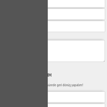
Mesajım
Gönder
SİZİ
ARAYALIM
Telefon numaranızı bırakın en kısa sürede geri dönüş yapalım!