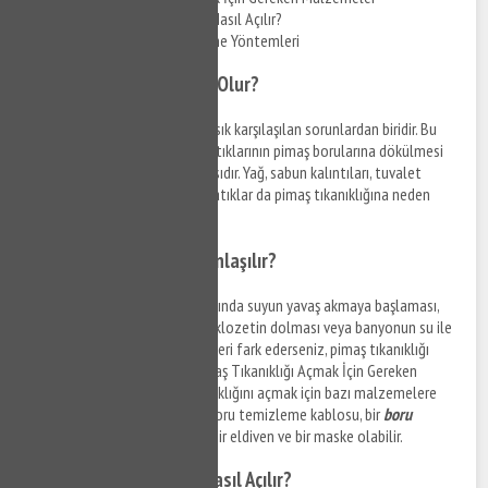
Evde Pimaş Tıkanıklığı Nasıl Açılır?
Pimaş Tıkanıklığı Önleme Yöntemleri
Pimaş Tıkanıklığı Neden Olur?
Pimaş tıkanıklığı
, evlerde en sık karşılaşılan sorunlardan biridir. Bu
sorunun nedeni genellikle ev atıklarının pimaş borularına dökülmesi
ve zamanla boruların tıkanmasıdır. Yağ, sabun kalıntıları, tuvalet
kağıtları, kum, toprak ve diğer atıklar da pimaş tıkanıklığına neden
olabilir.
Pimaş Tıkanıklığı Nasıl Anlaşılır?
Pimaş tıkanıklığı belirtileri arasında suyun yavaş akmaya başlaması,
tuvaletin dolmaya başlaması, klozetin dolması veya banyonun su ile
dolması yer alır. Eğer bu belirtileri fark ederseniz, pimaş tıkanıklığı
olduğunu düşünebilirsiniz. Pimaş Tıkanıklığı Açmak İçin Gereken
Malzemeler Yıldız Pimaş tıkanıklığını açmak için bazı malzemelere
ihtiyacınız olacak. Bunlar; bir boru temizleme kablosu, bir
boru
temizleme
pompası, bir kova, bir eldiven ve bir maske olabilir.
Evde Pimaş Tıkanıklığı Nasıl Açılır?