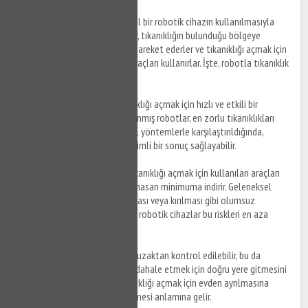
Robotla tıkanıklık açma
, özel bir robotik cihazın kullanılmasıyla
yapılan bir işlemdir. Bu robotlar, tıkanıklığın bulunduğu bölgeye
gönderilen bir kablo üzerinde hareket ederler ve tıkanıklığı açmak için
yüksek basınçlı su veya diğer araçları kullanırlar. İşte, robotla tıkanıklık
açmanın avantajları:
Hızlı ve Etkili
: Robotlar, tıkanıklığı açmak için hızlı ve etkili bir
yöntemdir. Özel olarak tasarlanmış robotlar, en zorlu tıkanıklıkları
bile açabilmektedir. Geleneksel yöntemlerle karşılaştırıldığında,
robotlar daha hızlı ve daha verimli bir sonuç sağlayabilir.
Daha Az Hasar
: Robotların, tıkanıklığı açmak için kullanılan araçları
kontrol edebilme yetenekleri, hasarı minimuma indirir. Geleneksel
yöntemlerde, boruların çatlaması veya kırılması gibi olumsuz
sonuçlar ortaya çıkabilir, ancak robotik cihazlar bu riskleri en aza
indirir.
Uzaktan Kullanım
: Robotlar, uzaktan kontrol edilebilir, bu da
tesisatçının tıkalı borulara müdahale etmek için doğru yere gitmesini
sağlar. Bu, ev sahiplerinin tıkanıklığı açmak için evden ayrılmasına
gerek kalmadan hizmet alabilmesi anlamına gelir.