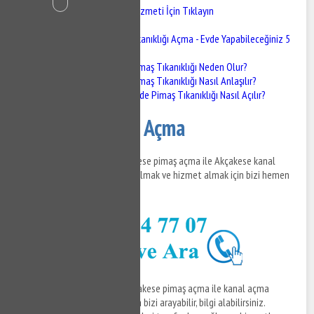
Akçakese Gider Açma Hizmeti İçin Tıklayın
Akçakese Gider Açma
Pimaş Tıkanıklığı Açma - Evde Yapabileceğiniz 5
Adım
Pimaş Tıkanıklığı Neden Olur?
Pimaş Tıkanıklığı Nasıl Anlaşılır?
Evde Pimaş Tıkanıklığı Nasıl Açılır?
Akçakese Gider Açma
Akçakese gider açma ve Akçakese pimaş açma ile Akçakese kanal
açma hizmetleri ile ilgili bilgi almak ve hizmet almak için bizi hemen
arayabilirsiniz.
Akçakese gider açma
ve Akçakese pimaş açma ile kanal açma
hizmetleri ile ilgili detaylar için bizi arayabilir, bilgi alabilirsiniz.