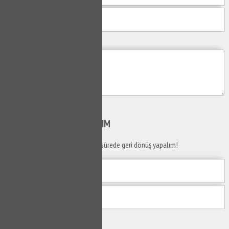
Mesajım
Gönder
SİZİ
ARAYALIM
Telefon numaranızı bırakın en kısa sürede geri dönüş yapalım!
Gönder