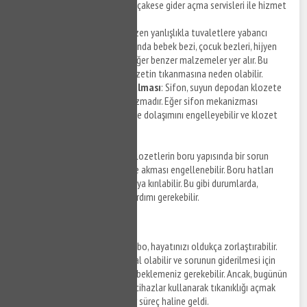
Akçakese tıkanıklık açma ve Akçakese gider açma servisleri ile hizmet
detaylarına ulaşabilirsiniz.
Y
abancı cisimler
: İnsanlar bazen yanlışlıkla tuvaletlere yabancı
cisimler atabilirler. Bunlar arasında bebek bezi, çocuk bezleri, hijyen
pedleri, pamuklu çubuklar ve diğer benzer malzemeler yer alır. Bu
nesneler, borulara sıkışarak klozetin tıkanmasına neden olabilir.
Sifon mekanizmasının bozulması
: Sifon, suyun depodan klozete
akmasını kontrol eden mekanizmadır. Eğer sifon mekanizması
bozulursa, suyun normal şekilde dolaşımını engelleyebilir ve klozet
tıkanıklığına neden olabilir.
Boru yapısındaki sorunlar
: Klozetlerin boru yapısında bir sorun
olduğunda, suyun doğru şekilde akması engellenebilir. Boru hatları
çeşitli nedenlerle tıkanabilir veya kırılabilir. Bu gibi durumlarda,
profesyonel bir tesisatçının yardımı gerekebilir.
Robotla Tıkanıklık Açma
Tıkanmış bir tuvalet ya da lavabo, hayatınızı oldukça zorlaştırabilir.
Tesisatçı çağırmak pahalıya mal olabilir ve sorunun giderilmesi için
birkaç saat ya da hatta günler beklemeniz gerekebilir. Ancak, bugünün
teknolojisi sayesinde, robotik cihazlar kullanarak tıkanıklığı açmak
artık çok daha kolay ve hızlı bir süreç haline geldi.