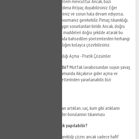
evde yapabileceğiniz birkaç yöntem mevcuttur. Ancak, bazı
durumlarda profesyonel bir yardıma ihtiyaç duyabilirsiniz. Eğer
yukarıdaki yöntemleri denediyseniz ve sorun hala devam ediyorsa,
profesyonel bir tesisatçıya başvurmanız gerekebilir. Pimaş tıkanıklığı,
evde karşılaşabileceğiniz en yaygın sorunlardan biridir. Ancak, doğru
malzemeleri kullanarak ve atık maddeleri doğru şekilde atarak bu
sorundan kaçınabilirsiniz. Yukarıda bahsedilen yöntemlerden herhangi
birini uygulayarak pimaş tıkanıklığını kolayca çözebilirsiniz.
Akçakese Mutfak Gideri Tıkanıklığı Açma - Pratik Çözümler
Mutfak gideri tıkanıklığı nedir?
Mutfak lavabosundan suyun yavaş
akması veya hiç akmaması durumunda Akçakese gider açma ve
Akçakese tıkanıklık açma hizmetlerinden yararlanabilir, bizi
arayabilirsiniz.
Neden oluşur?
Yemek kalıntıları, yağlar, deterjan artıkları, saç, kum gibi atıkların
lavaboya dökülmesi sonucu gider borularının tıkanması
Hangi malzemelerle temizlik yapılabilir?
Gazlı soda
: Soda giderdeki tıkanıklığı çözer, ancak sadece hafif