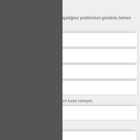
Ustaya
Sor
Yaşam alanlarınız ve ofislerinizde yaşadığınız problemleri gönderin, hemen
yanıtlayalım.
Sorunuzun Başlığı
(Örn: Kombim yeteri kadar ısıtmıyor)
Yaşadığınız Problemler