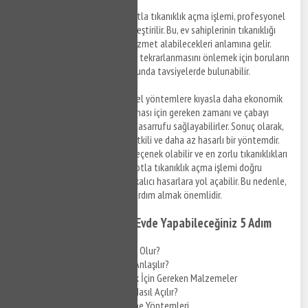
Profesyonel Çözümler
: Robotla tıkanıklık açma işlemi, profesyonel
tesisatçılar tarafından gerçekleştirilir. Bu, ev sahiplerinin tıkanıklığı
açmak için yüksek kaliteli bir hizmet alabilecekleri anlamına gelir.
Ayrıca, profesyoneller, sorunun tekrarlanmasını önlemek için boruların
temizlenmesi ve bakımı konusunda tavsiyelerde bulunabilir.
Ekonomik
: Robotlar, geleneksel yöntemlere kıyasla daha ekonomik
bir seçenektir. Tıkanıklığın açılması için gereken zamanı ve çabayı
azaltarak, ev sahiplerine para tasarrufu sağlayabilirler. Sonuç olarak,
robotla tıkanıklık açma, hızlı, etkili ve daha az hasarlı bir yöntemdir.
Ev sahipleri için ekonomik bir seçenek olabilir ve en zorlu tıkanıklıkları
bile açabilirler. Ancak, eğer robotla tıkanıklık açma işlemi doğru
şekilde yapılmazsa, borularda kalıcı hasarlara yol açabilir. Bu nedenle,
profesyonel tesisatçılardan yardım almak önemlidir.
Pimaş Tıkanıklığı Açma - Evde Yapabileceğiniz 5 Adım
Pimaş Tıkanıklığı Neden Olur?
Pimaş Tıkanıklığı Nasıl Anlaşılır?
Pimaş Tıkanıklığı Açmak İçin Gereken Malzemeler
Evde Pimaş Tıkanıklığı Nasıl Açılır?
Pimaş Tıkanıklığı Önleme Yöntemleri