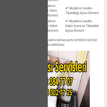
✔ Akçakese Gider
✔ Akçakese
✔ Akçakese Lavabo
Tıkanıklığı Açma
Klozet Gideri
Tıkanıklığı Açma Hizmeti
Hizmeti
Açma Hizmeti
✔ Akçakese Tuvalet
✔ Akçakese
✔ Akçakese Lavabo
Gideri ve Tıkanıklığı
Lavabo Gideri
Gideri Açma ve Tıkanıklık
Açma Hizmeti
Açma Hizmeti
Açma Hizmeti
Akçakese tıkanıklık açma ve Akçakese pimaş açma servisleri için bizi
arayabilir, destek taleplerinizi iletebilirsiniz.