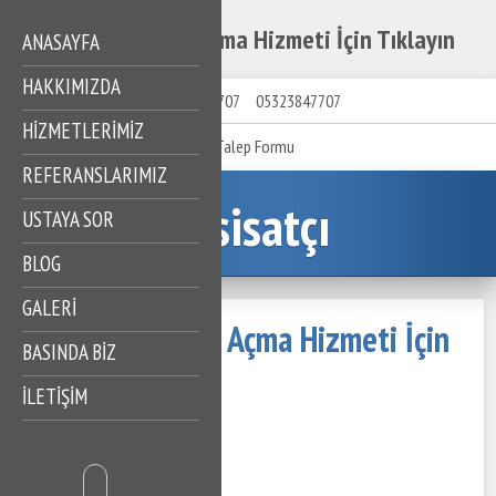
Akçakese Gider Açma Hizmeti İçin Tıklayın
ANASAYFA
HAKKIMIZDA
05323847707
05323847707
HIZMETLERIMIZ
Talep Formu
REFERANSLARIMIZ
Tesisatçı
USTAYA SOR
BLOG
GALERİ
Akçakese Gider Açma Hizmeti İçin
BASINDA BİZ
Tıklayın
İLETİŞİM
17 Mayıs 2023
328 Görüntüleme
İçindekiler