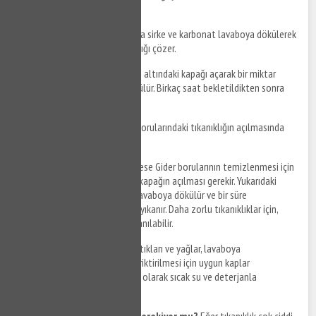
tıkanıklıklar için etkilidir.
Sirke ve karbonat
: Eşit oranda sirke ve karbonat lavaboya dökülerek
bekletilir. Bu karışım da tıkanıklığı çözer.
Bulaşık deterjanı
: Lavabonun altındaki kapağı açarak bir miktar
bulaşık deterjanı ile ılık su dökülür. Birkaç saat bekletildikten sonra
bol su ile yıkanır.
Tazyikli su
: Basınçlı su, gider borularındaki tıkanıklığın açılmasında
oldukça etkilidir.
Nasıl temizlik yapılır?
Akçakese Gider borularının temizlenmesi için
öncelikle lavabonun altındaki kapağın açılması gerekir. Yukarıdaki
malzemelerden biri seçilerek lavaboya dökülür ve bir süre
bekletildikten sonra bol su ile yıkanır. Daha zorlu tıkanıklıklar için,
tazyikli su veya tornavida kullanılabilir.
Önlemler nelerdir?
Yemek artıkları ve yağlar, lavaboya
dökülmemelidir. Bu atıkların biriktirilmesi için uygun kaplar
kullanılmalıdır. Lavabo, düzenli olarak sıcak su ve deterjanla
temizlenmelidir.
Profesyonel yardım almak gerekiyor mu?
Eğer tıkanıklık çok ciddi