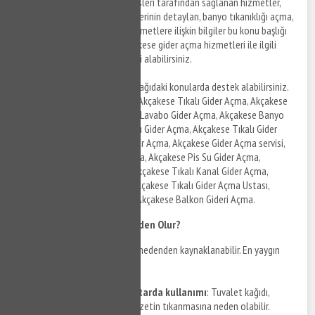
Akçakese tıkanıklık açma servisleri tarafından sağlanan hizmetler,
sunulan tıkanıklık açma servislerinin detayları, banyo tıkanıklığı açma,
klozet tıkanıklığı açma gibi hizmetlere ilişkin bilgiler bu konu başlığı
altında listelenmektedir. Akçakese gider açma hizmetleri ile ilgili
detaylar için bizi arayabilir, bilgi alabilirsiniz.
Akçakese gider açma olarak aşağıdaki konularda destek alabilirsiniz.
Akçakese Mutfak Gider Açma, Akçakese Tıkalı Gider Açma, Akçakese
Tuvalet Gider Açma, Akçakese Lavabo Gider Açma, Akçakese Banyo
Gider Açma, Akçakese Kameralı Gider Açma, Akçakese Tıkalı Gider
Açma, Akçakese Kırmadan Gider Açma, Akçakese Gider Açma servisi,
Akçakese Duşakabin Gider Açma, Akçakese Pis Su Gider Açma,
Akçakese Pimaş Gider Açma, Akçakese Tıkalı Kanal Gider Açma,
Akçakese Kanal Gider Açma, Akçakese Tıkalı Gider Açma Ustası,
Akçakese Klozet Gider Açma, Akçakese Balkon Gideri Açma.
Klozet Tıkanıklığı Neden Olur?
Klozet tıkanıklığı birçok farklı nedenden kaynaklanabilir. En yaygın
nedenlerden bazıları şunlardır:
Tuvalet kağıdının fazla miktarda kullanımı
: Tuvalet kağıdı,
zamanla borulara birikerek klozetin tıkanmasına neden olabilir.