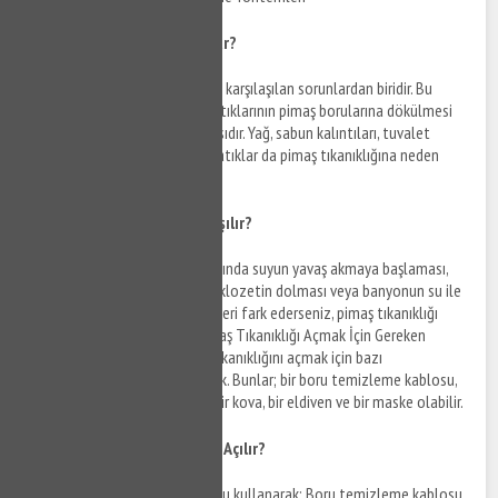
Pimaş Tıkanıklığı Neden Olur?
Pimaş tıkanıklığı, evlerde en sık karşılaşılan sorunlardan biridir. Bu
sorunun nedeni genellikle ev atıklarının pimaş borularına dökülmesi
ve zamanla boruların tıkanmasıdır. Yağ, sabun kalıntıları, tuvalet
kağıtları, kum, toprak ve diğer atıklar da pimaş tıkanıklığına neden
olabilir.
Pimaş Tıkanıklığı Nasıl Anlaşılır?
Pimaş tıkanıklığı belirtileri arasında suyun yavaş akmaya başlaması,
tuvaletin dolmaya başlaması, klozetin dolması veya banyonun su ile
dolması yer alır. Eğer bu belirtileri fark ederseniz, pimaş tıkanıklığı
olduğunu düşünebilirsiniz. Pimaş Tıkanıklığı Açmak İçin Gereken
Malzemeler Akçakese Pimaş tıkanıklığını açmak için bazı
malzemelere ihtiyacınız olacak. Bunlar; bir boru temizleme kablosu,
bir boru temizleme pompası, bir kova, bir eldiven ve bir maske olabilir.
Evde Pimaş Tıkanıklığı Nasıl Açılır?
Boru temizleme kablosu kullanarak: Boru temizleme kablosu