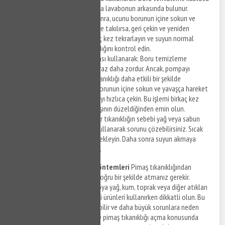
genellikle tuvaletin veya lavabonun arkasında bulunur.
Kabloyu çıkarttıktan sonra, ucunu borunun içine sokun ve
ilerletin. Kablo engellere takılırsa, geri çekin ve yeniden
ilerletin. Bu işlemi birkaç kez tekrarlayın ve suyun normal
seviyede akmaya başladığını kontrol edin.
Boru temizleme pompası kullanarak: Boru temizleme
pompası ile çalışmak biraz daha zordur. Ancak, pompayı
kullanarak boruda ki tıkanıklığı daha etkili bir şekilde
açabilirsiniz. Pompayı borunun içine sokun ve yavaşça hareket
ettirin. Ardından pompayı hızlıca çekin. Bu işlemi birkaç kez
tekrarlayın ve suyun akışının düzeldiğinden emin olun.
Sıcak su kullanarak: Eğer tıkanıklığın sebebi yağ veya sabun
kalıntıları ise, sıcak su kullanarak sorunu çözebilirsiniz. Sıcak
suyu boruya dökün ve bekleyin. Daha sonra suyun akmaya
başladığını kontrol edin.
Pimaş Tıkanıklığı Önleme Yöntemleri
Pimaş tıkanıklığından
korunmak için atık maddeleri doğru bir şekilde atmanız gerekir.
Lavaboya, tuvalete veya banyoya yağ, kum, toprak veya diğer atıkları
dökmeyin. Ayrıca boru temizliği ürünleri kullanırken dikkatli olun. Bu
tür ürünler, borulara zarar verebilir ve daha büyük sorunlara neden
olabilir. Sonuç olarak, Akçakese pimaş tıkanıklığı açma konusunda