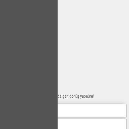
SERVİS TALEP
FORMU
Taleplerinizi bize iletin en kısa sürede geri dönüş yapalım!