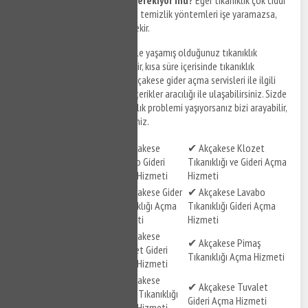
bir seviyedeyse ve evde yapılan temizlik yöntemleri işe yaramazsa,
profesyonel yardım almak gerekir.
Akçakese gider açma
servisleri ile yaşamış olduğunuz tıkanıklık
problemlerinize çözüm bulabilir, kısa süre içerisinde tıkanıklık
sorunlarınızı giderebilirsiniz. Akçakese gider açma servisleri ile ilgili
hizmet detaylarına aşağıdaki içerikler aracılığı ile ulaşabilirsiniz. Sizde
Akçakese ve çevresinde tıkanıklık problemi yaşıyorsanız bizi arayabilir,
destek taleplerinizi iletebilirsiniz.
✔ Akçakese
✔ Akçakese Klozet
✔ Akçakese Tuvalet
Lavabo Gideri
Tıkanıklığı ve Gideri Açma
Gideri Açma Hizmeti
Açma Hizmeti
Hizmeti
✔ Akçakese Gider
✔ Akçakese Lavabo
✔ Akçakese Gider
Tıkanıklığı Açma
Tıkanıklığı Gideri Açma
Açma Hizmeti
Hizmeti
Hizmeti
✔ Akçakese
✔ Akçakese Lavabo
✔ Akçakese Pimaş
Tuvalet Gideri
Gideri Açma Hizmeti
Tıkanıklığı Açma Hizmeti
Açma Hizmeti
✔ Akçakese
✔ Akçakese Tıkalı
✔ Akçakese Tuvalet
Pimaş Tıkanıklığı
Pimaş Açma Hizmeti
Gideri Açma Hizmeti
Açma Hizmeti