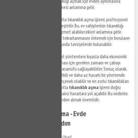
sağlar. Bu, ev sahiplerinin tıkanıklığı açmak için evden ayrılmasına
gerek kalmadan hizmet alabilmesi anlamına gelir.
Profesyonel Çözümler
: Robotla tıkanıklık açma işlemi, profesyonel
tesisatçılar tarafından gerçekleştirilir. Bu, ev sahiplerinin tıkanıklığı
açmak için yüksek kaliteli bir hizmet alabilecekleri anlamına gelir.
Ayrıca, profesyoneller, sorunun tekrarlanmasını önlemek için boruların
temizlenmesi ve bakımı konusunda tavsiyelerde bulunabilir.
Ekonomik
: Robotlar, geleneksel yöntemlere kıyasla daha ekonomik
bir seçenektir. Tıkanıklığın açılması için gereken zamanı ve çabayı
azaltarak, ev sahiplerine para tasarrufu sağlayabilirler. Sonuç olarak,
robotla tıkanıklık açma, hızlı, etkili ve daha az hasarlı bir yöntemdir.
Ev sahipleri için ekonomik bir seçenek olabilir ve en zorlu tıkanıklıkları
bile açabilirler. Ancak, eğer robotla
tıkanıklık açma
işlemi doğru
şekilde yapılmazsa, borularda kalıcı hasarlara yol açabilir. Bu nedenle,
profesyonel tesisatçılardan yardım almak önemlidir.
Pimaş Tıkanıklığı Açma - Evde
Yapabileceğiniz 5 Adım
Pimaş Tıkanıklığı Neden Olur?