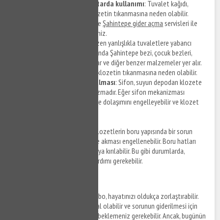
Tuvalet kağıdının fazla miktarda kullanımı
: Tuvalet kağıdı,
zamanla borulara birikerek klozetin tıkanmasına neden olabilir.
Şahintepe tıkanıklık açma
ve
Şahintepe gider açma
servisleri ile
hizmet detaylarına ulaşabilirsiniz.
Y
abancı cisimler
: İnsanlar bazen yanlışlıkla tuvaletlere yabancı
cisimler atabilirler. Bunlar arasında Şahintepe bezi, çocuk bezleri,
hijyen pedleri, pamuklu çubuklar ve diğer benzer malzemeler yer alır.
Bu nesneler, borulara sıkışarak klozetin tıkanmasına neden olabilir.
Sifon mekanizmasının bozulması
: Sifon, suyun depodan klozete
akmasını kontrol eden mekanizmadır. Eğer sifon mekanizması
bozulursa, suyun normal şekilde dolaşımını engelleyebilir ve klozet
tıkanıklığına neden olabilir.
Boru yapısındaki sorunlar
: Klozetlerin boru yapısında bir sorun
olduğunda, suyun doğru şekilde akması engellenebilir. Boru hatları
çeşitli nedenlerle tıkanabilir veya kırılabilir. Bu gibi durumlarda,
profesyonel bir tesisatçının yardımı gerekebilir.
Robotla Tıkanıklık Açma
Tıkanmış bir tuvalet ya da lavabo, hayatınızı oldukça zorlaştırabilir.
Tesisatçı çağırmak pahalıya mal olabilir ve sorunun giderilmesi için
birkaç saat ya da hatta günler beklemeniz gerekebilir. Ancak, bugünün