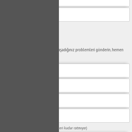
Gönder
Ustaya
Sor
Yaşam alanlarınız ve ofislerinizde yaşadığınız problemleri gönderin, hemen
yanıtlayalım.
Sorunuzun Başlığı
(Örn: Kombim yeteri kadar ısıtmıyor)