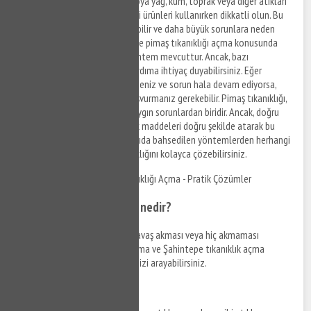
Lavaboya, tuvalete veya banyoya yağ, kum, toprak veya diğer atıkları
dökmeyin. Ayrıca boru temizliği ürünleri kullanırken dikkatli olun. Bu
tür ürünler, borulara zarar verebilir ve daha büyük sorunlara neden
olabilir. Sonuç olarak, Şahintepe pimaş tıkanıklığı açma konusunda
evde yapabileceğiniz birkaç yöntem mevcuttur. Ancak, bazı
durumlarda profesyonel bir yardıma ihtiyaç duyabilirsiniz. Eğer
yukarıdaki yöntemleri denediyseniz ve sorun hala devam ediyorsa,
profesyonel bir tesisatçıya başvurmanız gerekebilir. Pimaş tıkanıklığı,
evde karşılaşabileceğiniz en yaygın sorunlardan biridir. Ancak, doğru
malzemeleri kullanarak ve atık maddeleri doğru şekilde atarak bu
sorundan kaçınabilirsiniz. Yukarıda bahsedilen yöntemlerden herhangi
birini uygulayarak pimaş tıkanıklığını kolayca çözebilirsiniz.
Şahintepe Mutfak Gideri Tıkanıklığı Açma - Pratik Çözümler
Mutfak gideri tıkanıklığı nedir?
Mutfak lavabosundan suyun yavaş akması veya hiç akmaması
durumunda Şahintepe gider açma ve Şahintepe tıkanıklık açma
hizmetlerinden yararlanabilir, bizi arayabilirsiniz.
Neden oluşur?