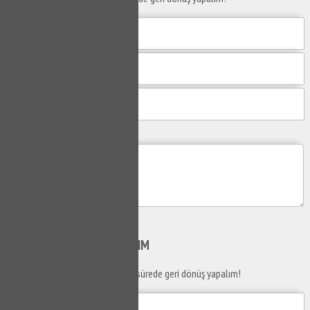
Mesajım
Gönder
SİZİ
ARAYALIM
Telefon numaranızı bırakın en kısa sürede geri dönüş yapalım!