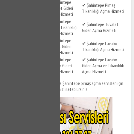
✔ Şahintepe
✔ Şahintepe Lavabo
✔ Şahintepe Pimaş
Tuvalet Gideri
Gideri Açma Hizmeti
Tıkanıklığı Açma Hizmeti
Açma Hizmeti
✔ Şahintepe
✔ Şahintepe Tıkalı
✔ Şahintepe Tuvalet
Pimaş Tıkanıklığı
Pimaş Açma Hizmeti
Gideri Açma Hizmeti
Açma Hizmeti
✔ Şahintepe Gider
✔ Şahintepe
✔ Şahintepe Lavabo
Tıkanıklığı Açma
Klozet Gideri
Tıkanıklığı Açma Hizmeti
Hizmeti
Açma Hizmeti
✔ Şahintepe Tuvalet
✔ Şahintepe
✔ Şahintepe Lavabo
Gideri ve Tıkanıklığı
Lavabo Gideri
Gideri Açma ve Tıkanıklık
Açma Hizmeti
Açma Hizmeti
Açma Hizmeti
Şahintepe tıkanıklık açma
ve Şahintepe pimaş açma servisleri için
bizi arayabilir, destek taleplerinizi iletebilirsiniz.