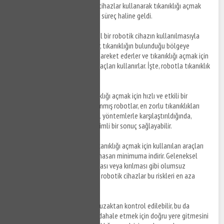
teknolojisi sayesinde, robotik cihazlar kullanarak tıkanıklığı açmak
artık çok daha kolay ve hızlı bir süreç haline geldi.
Robotla tıkanıklık açma
, özel bir robotik cihazın kullanılmasıyla
yapılan bir işlemdir. Bu robotlar, tıkanıklığın bulunduğu bölgeye
gönderilen bir kablo üzerinde hareket ederler ve tıkanıklığı açmak için
yüksek basınçlı su veya diğer araçları kullanırlar. İşte, robotla tıkanıklık
açmanın avantajları:
Hızlı ve Etkili
: Robotlar, tıkanıklığı açmak için hızlı ve etkili bir
yöntemdir. Özel olarak tasarlanmış robotlar, en zorlu tıkanıklıkları
bile açabilmektedir. Geleneksel yöntemlerle karşılaştırıldığında,
robotlar daha hızlı ve daha verimli bir sonuç sağlayabilir.
Daha Az Hasar
: Robotların, tıkanıklığı açmak için kullanılan araçları
kontrol edebilme yetenekleri, hasarı minimuma indirir. Geleneksel
yöntemlerde, boruların çatlaması veya kırılması gibi olumsuz
sonuçlar ortaya çıkabilir, ancak robotik cihazlar bu riskleri en aza
indirir.
Uzaktan Kullanım
: Robotlar, uzaktan kontrol edilebilir, bu da
tesisatçının tıkalı borulara müdahale etmek için doğru yere gitmesini