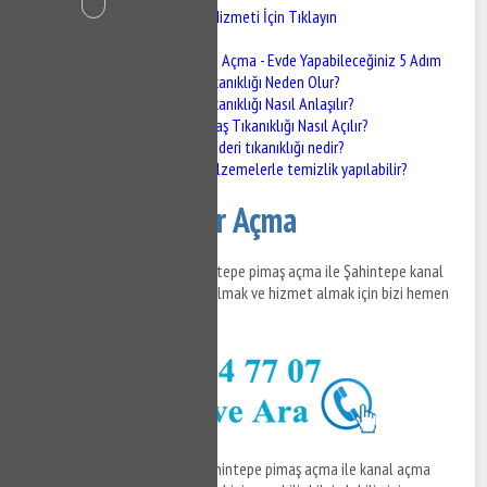
Şahintepe Gider Açma Hizmeti İçin Tıklayın
Şahintepe Gider Açma
Pimaş Tıkanıklığı Açma - Evde Yapabileceğiniz 5 Adım
Pimaş Tıkanıklığı Neden Olur?
Pimaş Tıkanıklığı Nasıl Anlaşılır?
Evde Pimaş Tıkanıklığı Nasıl Açılır?
Mutfak gideri tıkanıklığı nedir?
Hangi malzemelerle temizlik yapılabilir?
Şahintepe Gider Açma
Şahintepe gider açma ve Şahintepe pimaş açma ile Şahintepe kanal
açma hizmetleri ile ilgili bilgi almak ve hizmet almak için bizi hemen
arayabilirsiniz.
Şahintepe gider açma
ve Şahintepe pimaş açma ile kanal açma