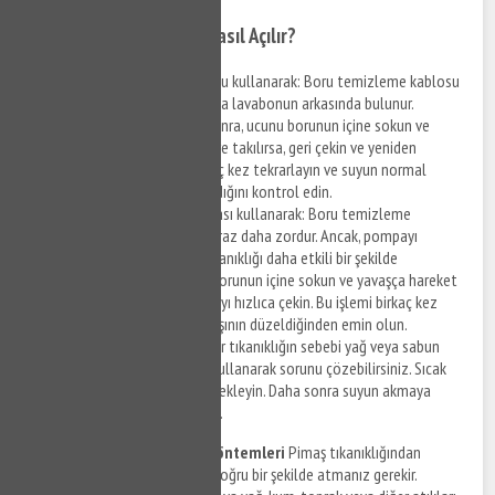
Evde Pimaş Tıkanıklığı Nasıl Açılır?
Boru temizleme kablosu kullanarak: Boru temizleme kablosu
genellikle tuvaletin veya lavabonun arkasında bulunur.
Kabloyu çıkarttıktan sonra, ucunu borunun içine sokun ve
ilerletin. Kablo engellere takılırsa, geri çekin ve yeniden
ilerletin. Bu işlemi birkaç kez tekrarlayın ve suyun normal
seviyede akmaya başladığını kontrol edin.
Boru temizleme pompası kullanarak: Boru temizleme
pompası ile çalışmak biraz daha zordur. Ancak, pompayı
kullanarak boruda ki tıkanıklığı daha etkili bir şekilde
açabilirsiniz. Pompayı borunun içine sokun ve yavaşça hareket
ettirin. Ardından pompayı hızlıca çekin. Bu işlemi birkaç kez
tekrarlayın ve suyun akışının düzeldiğinden emin olun.
Sıcak su kullanarak: Eğer tıkanıklığın sebebi yağ veya sabun
kalıntıları ise, sıcak su kullanarak sorunu çözebilirsiniz. Sıcak
suyu boruya dökün ve bekleyin. Daha sonra suyun akmaya
başladığını kontrol edin.
Pimaş Tıkanıklığı Önleme Yöntemleri
Pimaş tıkanıklığından
korunmak için atık maddeleri doğru bir şekilde atmanız gerekir.