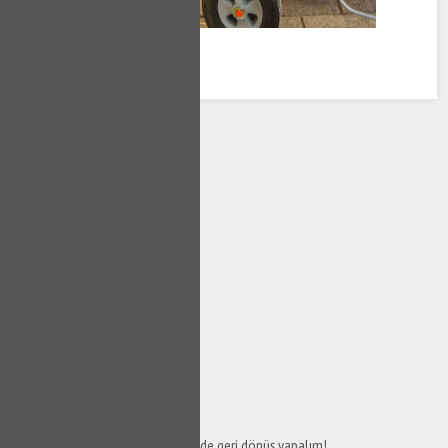
SERVİS TALEP
FORMU
Taleplerinizi bize iletin en kısa sürede geri dönüş yapalım!