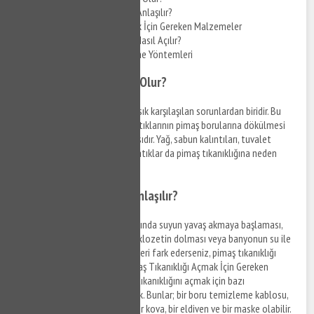
Pimaş Tıkanıklığı Nasıl Anlaşılır?
Pimaş Tıkanıklığı Açmak İçin Gereken Malzemeler
Evde Pimaş Tıkanıklığı Nasıl Açılır?
Pimaş Tıkanıklığı Önleme Yöntemleri
Pimaş Tıkanıklığı Neden Olur?
Pimaş tıkanıklığı
, evlerde en sık karşılaşılan sorunlardan biridir. Bu
sorunun nedeni genellikle ev atıklarının pimaş borularına dökülmesi
ve zamanla boruların tıkanmasıdır. Yağ, sabun kalıntıları, tuvalet
kağıtları, kum, toprak ve diğer atıklar da pimaş tıkanıklığına neden
olabilir.
Pimaş Tıkanıklığı Nasıl Anlaşılır?
Pimaş tıkanıklığı belirtileri arasında suyun yavaş akmaya başlaması,
tuvaletin dolmaya başlaması, klozetin dolması veya banyonun su ile
dolması yer alır. Eğer bu belirtileri fark ederseniz, pimaş tıkanıklığı
olduğunu düşünebilirsiniz. Pimaş Tıkanıklığı Açmak İçin Gereken
Malzemeler Şahintepe Pimaş tıkanıklığını açmak için bazı
malzemelere ihtiyacınız olacak. Bunlar; bir boru temizleme kablosu,
bir
boru temizleme
pompası, bir kova, bir eldiven ve bir maske olabilir.