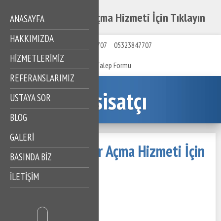
Şahintepe Gider Açma Hizmeti İçin Tıklayın
ANASAYFA
HAKKIMIZDA
05323847707
05323847707
HIZMETLERIMIZ
Talep Formu
REFERANSLARIMIZ
Tesisatçı
USTAYA SOR
BLOG
GALERİ
Şahintepe Gider Açma Hizmeti İçin
BASINDA BİZ
Tıklayın
İLETİŞİM
19 Mayıs 2023
329 Görüntüleme
İçindekiler