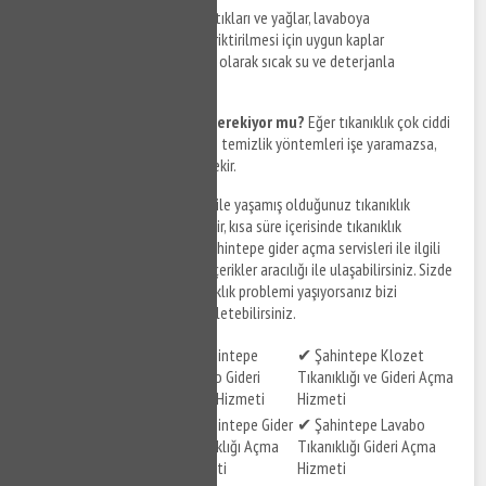
Önlemler nelerdir?
Yemek artıkları ve yağlar, lavaboya
dökülmemelidir. Bu atıkların biriktirilmesi için uygun kaplar
kullanılmalıdır. Lavabo, düzenli olarak sıcak su ve deterjanla
temizlenmelidir.
Profesyonel yardım almak gerekiyor mu?
Eğer tıkanıklık çok ciddi
bir seviyedeyse ve evde yapılan temizlik yöntemleri işe yaramazsa,
profesyonel yardım almak gerekir.
Şahintepe gider açma
servisleri ile yaşamış olduğunuz tıkanıklık
problemlerinize çözüm bulabilir, kısa süre içerisinde tıkanıklık
sorunlarınızı giderebilirsiniz. Şahintepe gider açma servisleri ile ilgili
hizmet detaylarına aşağıdaki içerikler aracılığı ile ulaşabilirsiniz. Sizde
Şahintepe ve çevresinde tıkanıklık problemi yaşıyorsanız bizi
arayabilir, destek taleplerinizi iletebilirsiniz.
✔ Şahintepe
✔ Şahintepe Klozet
✔ Şahintepe Tuvalet
Lavabo Gideri
Tıkanıklığı ve Gideri Açma
Gideri Açma Hizmeti
Açma Hizmeti
Hizmeti
✔ Şahintepe Gider
✔ Şahintepe Lavabo
✔ Şahintepe Gider
Tıkanıklığı Açma
Tıkanıklığı Gideri Açma
Açma Hizmeti
Hizmeti
Hizmeti