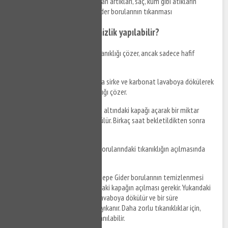
Yemek kalıntıları, yağlar, deterjan artıkları, saç, kum gibi atıkların
lavaboya dökülmesi sonucu gider borularının tıkanması
Hangi malzemelerle temizlik yapılabilir?
Gazlı soda
: Soda giderdeki tıkanıklığı çözer, ancak sadece hafif
tıkanıklıklar için etkilidir.
Sirke ve karbonat
: Eşit oranda sirke ve karbonat lavaboya dökülerek
bekletilir. Bu karışım da tıkanıklığı çözer.
Bulaşık deterjanı
: Lavabonun altındaki kapağı açarak bir miktar
bulaşık deterjanı ile ılık su dökülür. Birkaç saat bekletildikten sonra
bol su ile yıkanır.
Tazyikli su
: Basınçlı su, gider borularındaki tıkanıklığın açılmasında
oldukça etkilidir.
Nasıl temizlik yapılır?
Şahintepe Gider borularının temizlenmesi
için öncelikle lavabonun altındaki kapağın açılması gerekir. Yukarıdaki
malzemelerden biri seçilerek lavaboya dökülür ve bir süre
bekletildikten sonra bol su ile yıkanır. Daha zorlu tıkanıklıklar için,
tazyikli su veya tornavida kullanılabilir.