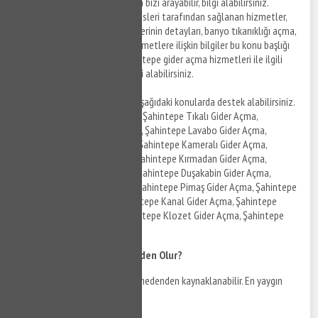
hizmetleri ile ilgili detaylar için bizi arayabilir, bilgi alabilirsiniz.
Şahintepe tıkanıklık açma servisleri tarafından sağlanan hizmetler,
sunulan tıkanıklık açma servislerinin detayları, banyo tıkanıklığı açma,
klozet tıkanıklığı açma gibi hizmetlere ilişkin bilgiler bu konu başlığı
altında listelenmektedir. Şahintepe gider açma hizmetleri ile ilgili
detaylar için bizi arayabilir, bilgi alabilirsiniz.
Şahintepe gider açma olarak aşağıdaki konularda destek alabilirsiniz.
Şahintepe Mutfak Gider Açma, Şahintepe Tıkalı Gider Açma,
Şahintepe Tuvalet Gider Açma, Şahintepe Lavabo Gider Açma,
Şahintepe Banyo Gider Açma, Şahintepe Kameralı Gider Açma,
Şahintepe Tıkalı Gider Açma, Şahintepe Kırmadan Gider Açma,
Şahintepe Gider Açma servisi, Şahintepe Duşakabin Gider Açma,
Şahintepe Pis Su Gider Açma, Şahintepe Pimaş Gider Açma, Şahintepe
Tıkalı Kanal Gider Açma, Şahintepe Kanal Gider Açma, Şahintepe
Tıkalı Gider Açma Ustası, Şahintepe Klozet Gider Açma, Şahintepe
Balkon Gideri Açma.
Klozet Tıkanıklığı Neden Olur?
Klozet tıkanıklığı birçok farklı nedenden kaynaklanabilir. En yaygın
nedenlerden bazıları şunlardır: