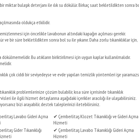
ir miktar bulaşık deterjanı ile ılık su dökülür. Birkaç saat bekletildikten sonra b
 açılmasında oldukça etkilidir.
emizlenmesi için öncelikle lavabonun altındaki kapağın açılması gerekir.
ve bir süre bekletildikten sonra bol su ile yıkanır. Daha zorlu tıkanıklıklar için,
 dökülmemelidir. Bu atıkların biriktirilmesi için uygun kaplar kullanılmalıdır.
elidir.
ıklık çok ciddi bir seviyedeyse ve evde yapılan temizlik yöntemleri işe yaramazs
ıkanıklık problemlerinize çözüm bulabilir, kısa süre içerisinde tıkanıklık
sleri ile ilgili hizmet detaylarına aşağıdaki içerikler aracılığı ile ulaşabilirsiniz.
rsanız bizi arayabilir, destek taleplerinizi iletebilirsiniz.
erlitaş Lavabo Gideri Açma
✔ Çemberlitaş Klozet Tıkanıklığı ve Gideri Açma
i
Hizmeti
rlitaş Gider Tıkanıklığı
✔ Çemberlitaş Lavabo Tıkanıklığı Gideri Açma
izmeti
Hizmeti