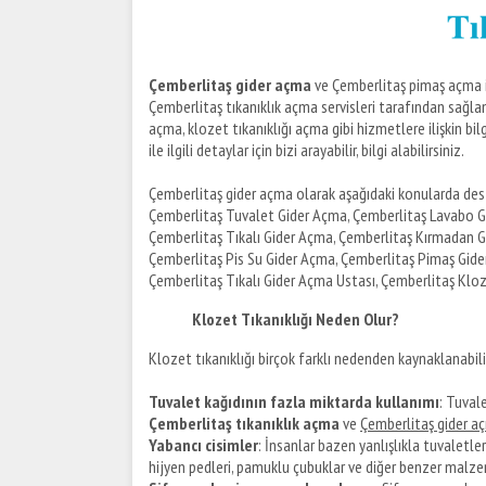
Çemberlitaş gider açma
ve Çemberlitaş pimaş açma ile 
Çemberlitaş tıkanıklık açma servisleri tarafından sağlan
açma, klozet tıkanıklığı açma gibi hizmetlere ilişkin bi
ile ilgili detaylar için bizi arayabilir, bilgi alabilirsiniz.
Çemberlitaş gider açma olarak aşağıdaki konularda dest
Çemberlitaş Tuvalet Gider Açma, Çemberlitaş Lavabo G
Çemberlitaş Tıkalı Gider Açma, Çemberlitaş Kırmadan G
Çemberlitaş Pis Su Gider Açma, Çemberlitaş Pimaş Gide
Çemberlitaş Tıkalı Gider Açma Ustası, Çemberlitaş Klo
Klozet Tıkanıklığı Neden Olur?
Klozet tıkanıklığı birçok farklı nedenden kaynaklanabilir
Tuvalet kağıdının fazla miktarda kullanımı
: Tuval
Çemberlitaş tıkanıklık açma
ve
Çemberlitaş gider a
Y
abancı cisimler
: İnsanlar bazen yanlışlıkla tuvaletle
hijyen pedleri, pamuklu çubuklar ve diğer benzer malzeme