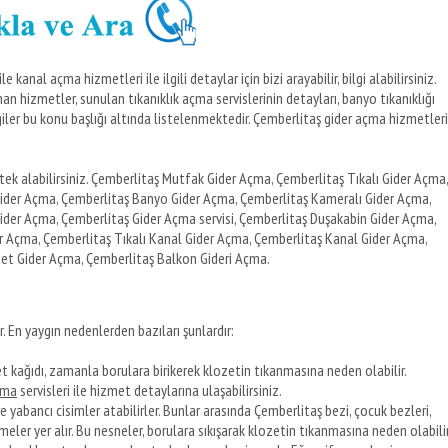
kanal açma hizmetleri ile ilgili detaylar için bizi arayabilir, bilgi alabilirsiniz.
an hizmetler, sunulan tıkanıklık açma servislerinin detayları, banyo tıkanıklığı
lgiler bu konu başlığı altında listelenmektedir. Çemberlitaş gider açma hizmetleri
ek alabilirsiniz. Çemberlitaş Mutfak Gider Açma, Çemberlitaş Tıkalı Gider Açma,
ider Açma, Çemberlitaş Banyo Gider Açma, Çemberlitaş Kameralı Gider Açma,
ider Açma, Çemberlitaş Gider Açma servisi, Çemberlitaş Duşakabin Gider Açma,
r Açma, Çemberlitaş Tıkalı Kanal Gider Açma, Çemberlitaş Kanal Gider Açma,
zet Gider Açma, Çemberlitaş Balkon Gideri Açma.
. En yaygın nedenlerden bazıları şunlardır:
et kağıdı, zamanla borulara birikerek klozetin tıkanmasına neden olabilir.
çma
servisleri ile hizmet detaylarına ulaşabilirsiniz.
re yabancı cisimler atabilirler. Bunlar arasında Çemberlitaş bezi, çocuk bezleri,
ler yer alır. Bu nesneler, borulara sıkışarak klozetin tıkanmasına neden olabilir