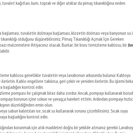
, tuvalet kağıtları, kum, toprak ve diğer atıklar da pimaş tıkanıklığına neden
aya başlaması, tuvaletin dolmaya başlaması, klozetin dolması veya banyonun su i
aş tıkanıklığı olduğunu düşünebilirsiniz. Pimaş Tıkanıklığı Açmak İçin Gereken
bazı malzemelere ihtiyacınız olacak. Bunlar; bir boru temizleme kablosu, bir
bo
abilir.
leme kablosu genellikle tuvaletin veya lavabonun arkasında bulunur. Kabloyu
lerletin. Kablo engellere takılırsa, geri çekin ve yeniden ilerletin. Bu işlemi birk
 başladığını kontrol edin.
leme pompası ile çalışmak biraz daha zordur. Ancak, pompayı kullanarak boru
iz. Pompayı borunun içine sokun ve yavaşça hareket ettirin. Ardından pompayı hızlı
akışının düzeldiğinden emin olun.
veya sabun kalıntıları ise, sıcak su kullanarak sorunu çözebilirsiniz. Sıcak suyu
aya başladığını kontrol edin.
ığından korunmak için atık maddeleri doğru bir şekilde atmanız gerekir. Lavaboy