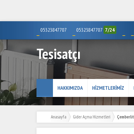
05323847707
05323847707
7/24
Tesisatçı
HAKKIMIZDA
HIZMETLERIMIZ
Anasayfa
Gider Açma Hizmetleri
Çemberlit