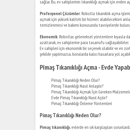
sağlar. Bu, ev sahiplerinin tıkanıklığı açmak için evde
Profesyonel Çözümler
: Robotla tıkanıklık açma işlemi
açmak için yüksek kaliteli bir hizmet alabilecekleri anl
temizlenmesi ve bakımı konusunda tavsiyelerde bulunab
Ekonomik
: Robotlar, geleneksel yöntemlere kıyasla da
azaltarak, ev sahiplerine para tasarrufu sağlayabilirler. 
Ev sahipleri için ekonomik bir seçenek olabilir ve en zorl
şekilde yapılmazsa, borularda kalıcı hasarlara yol açab
Pimaş Tıkanıklığı Açma - Evde Yapab
Pimaş Tıkanıklığı Neden Olur?
Pimaş Tıkanıklığı Nasıl Anlaşılır?
Pimaş Tıkanıklığı Açmak İçin Gereken Malzemel
Evde Pimaş Tıkanıklığı Nasıl Açılır?
Pimaş Tıkanıklığı Önleme Yöntemleri
Pimaş Tıkanıklığı Neden Olur?
Pimaş tıkanıklığı
, evlerde en sık karşılaşılan sorunlar