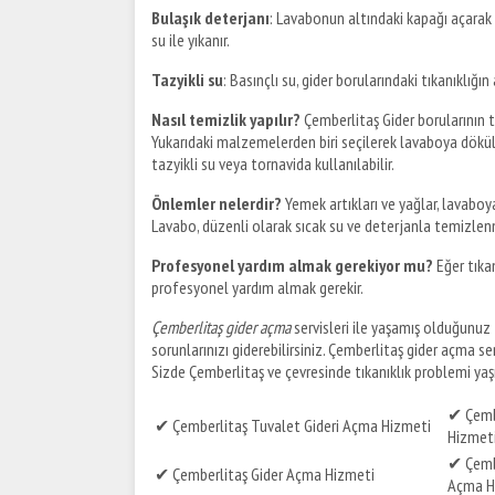
Bulaşık deterjanı
: Lavabonun altındaki kapağı açarak b
su ile yıkanır.
Tazyikli su
: Basınçlı su, gider borularındaki tıkanıklığın
Nasıl temizlik yapılır?
Çemberlitaş Gider borularının t
Yukarıdaki malzemelerden biri seçilerek lavaboya dökülür 
tazyikli su veya tornavida kullanılabilir.
Önlemler nelerdir?
Yemek artıkları ve yağlar, lavaboya
Lavabo, düzenli olarak sıcak su ve deterjanla temizlenm
Profesyonel yardım almak gerekiyor mu?
Eğer tıkan
profesyonel yardım almak gerekir.
Çemberlitaş gider açma
servisleri ile yaşamış olduğunuz t
sorunlarınızı giderebilirsiniz. Çemberlitaş gider açma servi
Sizde Çemberlitaş ve çevresinde tıkanıklık problemi yaşıyo
✔ Çemb
✔ Çemberlitaş Tuvalet Gideri Açma Hizmeti
Hizmet
✔ Çembe
✔ Çemberlitaş Gider Açma Hizmeti
Açma H