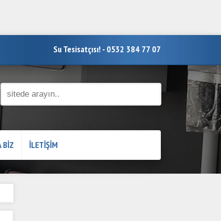
Su Tesisatçısı! - 0532 384 77 07
 BİZ
İLETİŞİM