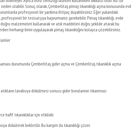
rı dökmeyin. Ayrıca boru temizliği ürünleri kullanırken dikkatli olun. Bu tür
ra neden olabilir. Sonuç olarak, Çemberlitaş pimaş tıkanıklığı açma konusunda ev
rumlarda profesyonel bir yardıma ihtiyaç duyabilirsiniz. Eğer yukarıdaki
rofesyonel bir tesisatçıya başvurmanız gerekebilir. Pimaş tıkanıklığı, evde
ak, doğru malzemeleri kullanarak ve atık maddeleri doğru şekilde atarak bu
den herhangi birini uygulayarak pimaş tıkanıklığını kolayca çözebilirsiniz.
özümler
aması durumunda Çemberlitaş gider açma ve Çemberlitaş tıkanıklık açma
ibi atıkların lavaboya dökülmesi sonucu gider borularının tıkanması
e hafif tıkanıklıklar için etkilidir.
oya dökülerek bekletilir. Bu karışım da tıkanıklığı çözer.