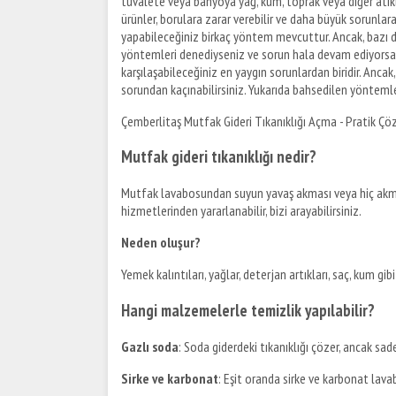
tuvalete veya banyoya yağ, kum, toprak veya diğer atıkla
ürünler, borulara zarar verebilir ve daha büyük sorunla
yapabileceğiniz birkaç yöntem mevcuttur. Ancak, bazı du
yöntemleri denediyseniz ve sorun hala devam ediyorsa, p
karşılaşabileceğiniz en yaygın sorunlardan biridir. Anc
sorundan kaçınabilirsiniz. Yukarıda bahsedilen yöntemler
Çemberlitaş Mutfak Gideri Tıkanıklığı Açma - Pratik Ç
Mutfak gideri tıkanıklığı nedir?
Mutfak lavabosundan suyun yavaş akması veya hiç akm
hizmetlerinden yararlanabilir, bizi arayabilirsiniz.
Neden oluşur?
Yemek kalıntıları, yağlar, deterjan artıkları, saç, kum g
Hangi malzemelerle temizlik yapılabilir?
Gazlı soda
: Soda giderdeki tıkanıklığı çözer, ancak sadec
Sirke ve karbonat
: Eşit oranda sirke ve karbonat lavab