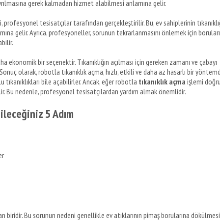
n ayrılmasına gerek kalmadan hizmet alabilmesi anlamına gelir.
, profesyonel tesisatçılar tarafından gerçekleştirilir. Bu, ev sahiplerinin tıkanıklı
amına gelir. Ayrıca, profesyoneller, sorunun tekrarlanmasını önlemek için borular
ilir.
ha ekonomik bir seçenektir. Tıkanıklığın açılması için gereken zamanı ve çabayı
Sonuç olarak, robotla tıkanıklık açma, hızlı, etkili ve daha az hasarlı bir yöntemdi
u tıkanıklıkları bile açabilirler. Ancak, eğer robotla
tıkanıklık açma
işlemi doğr
ilir. Bu nedenle, profesyonel tesisatçılardan yardım almak önemlidir.
ileceğiniz 5 Adım
er
dan biridir. Bu sorunun nedeni genellikle ev atıklarının pimaş borularına dökülmesi