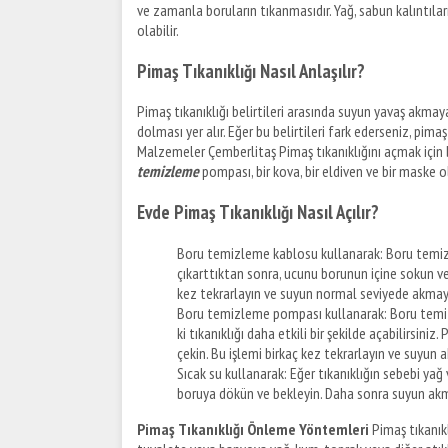
ve zamanla boruların tıkanmasıdır. Yağ, sabun kalıntıları
olabilir.
Pimaş Tıkanıklığı Nasıl Anlaşılır?
Pimaş tıkanıklığı belirtileri arasında suyun yavaş akm
dolması yer alır. Eğer bu belirtileri fark ederseniz, pim
Malzemeler Çemberlitaş Pimaş tıkanıklığını açmak için 
temizleme
pompası, bir kova, bir eldiven ve bir maske ol
Evde Pimaş Tıkanıklığı Nasıl Açılır?
Boru temizleme kablosu kullanarak: Boru temiz
çıkarttıktan sonra, ucunu borunun içine sokun ve i
kez tekrarlayın ve suyun normal seviyede akmaya
Boru temizleme pompası kullanarak: Boru temiz
ki tıkanıklığı daha etkili bir şekilde açabilirsin
çekin. Bu işlemi birkaç kez tekrarlayın ve suyun 
Sıcak su kullanarak: Eğer tıkanıklığın sebebi yağ 
boruya dökün ve bekleyin. Daha sonra suyun akm
Pimaş Tıkanıklığı Önleme Yöntemleri
Pimaş tıkanıkl