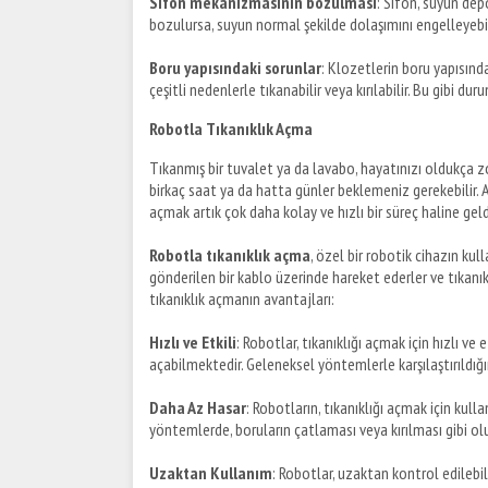
Sifon mekanizmasının bozulması
: Sifon, suyun de
bozulursa, suyun normal şekilde dolaşımını engelleyebili
Boru yapısındaki sorunlar
: Klozetlerin boru yapısınd
çeşitli nedenlerle tıkanabilir veya kırılabilir. Bu gibi du
Robotla Tıkanıklık Açma
Tıkanmış bir tuvalet ya da lavabo, hayatınızı oldukça zor
birkaç saat ya da hatta günler beklemeniz gerekebilir. A
açmak artık çok daha kolay ve hızlı bir süreç haline geld
Robotla tıkanıklık açma
, özel bir robotik cihazın kul
gönderilen bir kablo üzerinde hareket ederler ve tıkanıklı
tıkanıklık açmanın avantajları:
Hızlı ve Etkili
: Robotlar, tıkanıklığı açmak için hızlı ve 
açabilmektedir. Geleneksel yöntemlerle karşılaştırıldığın
Daha Az Hasar
: Robotların, tıkanıklığı açmak için kul
yöntemlerde, boruların çatlaması veya kırılması gibi olum
Uzaktan Kullanım
: Robotlar, uzaktan kontrol edilebi