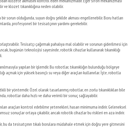
podan klozete akmasını kontrol eden mekanizmadır. Eğer sifon mekanizması
r ve klozet tıkanıklığına neden olabilir.
a bir sorun olduğunda, suyun doğru şekilde akması engellenebilir. Boru hatları
rumlarda, profesyonel bir tesisatçının yardımı gerekebilir.
laştırabilir. Tesisatçı çağırmak pahalıya mal olabilir ve sorunun giderilmesi için
ncak, bugünün teknolojisi sayesinde, robotik cihazlar kullanarak tıkanıklığı
i.
lanılmasıyla yapılan bir işlemdir. Bu robotlar, tıkanıklığın bulunduğu bölgeye
ğı açmak için yüksek basınçlı su veya diğer araçları kullanırlar. İşte, robotla
etkili bir yöntemdir. Özel olarak tasarlanmış robotlar, en zorlu tıkanıklıkları bile
da, robotlar daha hızlı ve daha verimli bir sonuç sağlayabilir.
lanılan araçları kontrol edebilme yetenekleri, hasarı minimuma indirir. Geleneksel
suz sonuçlar ortaya çıkabilir, ancak robotik cihazlar bu riskleri en aza indirir.
lir, bu da tesisatçının tıkalı borulara müdahale etmek için doğru yere gitmesini