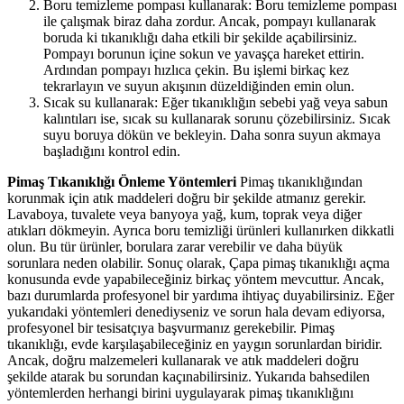
Boru temizleme pompası kullanarak: Boru temizleme pompası
ile çalışmak biraz daha zordur. Ancak, pompayı kullanarak
boruda ki tıkanıklığı daha etkili bir şekilde açabilirsiniz.
Pompayı borunun içine sokun ve yavaşça hareket ettirin.
Ardından pompayı hızlıca çekin. Bu işlemi birkaç kez
tekrarlayın ve suyun akışının düzeldiğinden emin olun.
Sıcak su kullanarak: Eğer tıkanıklığın sebebi yağ veya sabun
kalıntıları ise, sıcak su kullanarak sorunu çözebilirsiniz. Sıcak
suyu boruya dökün ve bekleyin. Daha sonra suyun akmaya
başladığını kontrol edin.
Pimaş Tıkanıklığı Önleme Yöntemleri
Pimaş tıkanıklığından
korunmak için atık maddeleri doğru bir şekilde atmanız gerekir.
Lavaboya, tuvalete veya banyoya yağ, kum, toprak veya diğer
atıkları dökmeyin. Ayrıca boru temizliği ürünleri kullanırken dikkatli
olun. Bu tür ürünler, borulara zarar verebilir ve daha büyük
sorunlara neden olabilir. Sonuç olarak, Çapa pimaş tıkanıklığı açma
konusunda evde yapabileceğiniz birkaç yöntem mevcuttur. Ancak,
bazı durumlarda profesyonel bir yardıma ihtiyaç duyabilirsiniz. Eğer
yukarıdaki yöntemleri denediyseniz ve sorun hala devam ediyorsa,
profesyonel bir tesisatçıya başvurmanız gerekebilir. Pimaş
tıkanıklığı, evde karşılaşabileceğiniz en yaygın sorunlardan biridir.
Ancak, doğru malzemeleri kullanarak ve atık maddeleri doğru
şekilde atarak bu sorundan kaçınabilirsiniz. Yukarıda bahsedilen
yöntemlerden herhangi birini uygulayarak pimaş tıkanıklığını