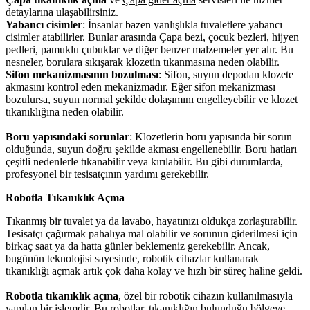
detaylarına ulaşabilirsiniz.
Y
abancı cisimler
: İnsanlar bazen yanlışlıkla tuvaletlere yabancı
cisimler atabilirler. Bunlar arasında Çapa bezi, çocuk bezleri, hijyen
pedleri, pamuklu çubuklar ve diğer benzer malzemeler yer alır. Bu
nesneler, borulara sıkışarak klozetin tıkanmasına neden olabilir.
Sifon mekanizmasının bozulması
: Sifon, suyun depodan klozete
akmasını kontrol eden mekanizmadır. Eğer sifon mekanizması
bozulursa, suyun normal şekilde dolaşımını engelleyebilir ve klozet
tıkanıklığına neden olabilir.
Boru yapısındaki sorunlar
: Klozetlerin boru yapısında bir sorun
olduğunda, suyun doğru şekilde akması engellenebilir. Boru hatları
çeşitli nedenlerle tıkanabilir veya kırılabilir. Bu gibi durumlarda,
profesyonel bir tesisatçının yardımı gerekebilir.
Robotla Tıkanıklık Açma
Tıkanmış bir tuvalet ya da lavabo, hayatınızı oldukça zorlaştırabilir.
Tesisatçı çağırmak pahalıya mal olabilir ve sorunun giderilmesi için
birkaç saat ya da hatta günler beklemeniz gerekebilir. Ancak,
bugünün teknolojisi sayesinde, robotik cihazlar kullanarak
tıkanıklığı açmak artık çok daha kolay ve hızlı bir süreç haline geldi.
Robotla tıkanıklık açma
, özel bir robotik cihazın kullanılmasıyla
yapılan bir işlemdir. Bu robotlar, tıkanıklığın bulunduğu bölgeye