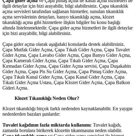
Çapa gider açma
ve Çapa pimaş açma ile kanal açma hizmetleri ile
ilgili detaylar için bizi arayabilir, bilgi alabilirsiniz. Çapa tıkanıklık
açma servisleri tarafından sağlanan hizmetler, sunulan tıkanıklık
açma servislerinin detayları, banyo tıkanıklığı açma, klozet
tıkanıklığı açma gibi hizmetlere ilişkin bilgiler bu konu başlığı
altında listelenmektedir. Çapa gider açma hizmetleri ile ilgili detaylar
için bizi arayabilir, bilgi alabilirsiniz.
Çapa gider açma olarak aşağıdaki konularda destek alabilirsiniz.
Çapa Mutfak Gider Açma, Çapa Tıkalı Gider Açma, Çapa Tuvalet
Gider Açma, Çapa Lavabo Gider Açma, Çapa Banyo Gider Açma,
Çapa Kameralı Gider Açma, Çapa Tıkalı Gider Açma, Çapa
Kırmadan Gider Açma, Çapa Gider Açma servisi, Çapa Duşakabin
Gider Açma, Çapa Pis Su Gider Açma, Çapa Pimaş Gider Açma,
Çapa Tıkalı Kanal Gider Açma, Çapa Kanal Gider Açma, Çapa
Tıkalı Gider Açma Ustası, Çapa Klozet Gider Açma, Çapa Balkon
Gideri Açma.
Klozet Tıkanıklığı Neden Olur?
Klozet tıkanıklığı birçok farklı nedenden kaynaklanabilir. En yaygın
nedenlerden bazıları şunlardır:
Tuvalet kağıdının fazla miktarda kullanımı
: Tuvalet kağıdı,
zamanla borulara birikerek klozetin tıkanmasına neden olabilir.
Çapa tıkanıklık açma
ve
Çapa gider açma
servisleri ile hizmet