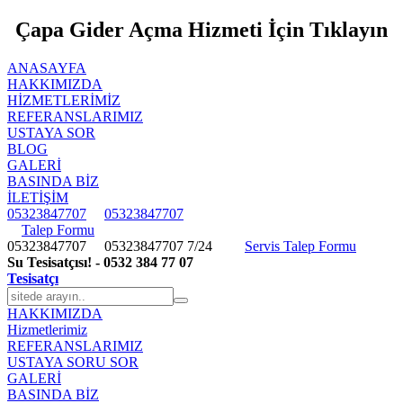
Çapa Gider Açma Hizmeti İçin Tıklayın
ANASAYFA
HAKKIMIZDA
HIZMETLERIMIZ
REFERANSLARIMIZ
USTAYA SOR
BLOG
GALERİ
BASINDA BİZ
İLETİŞİM
05323847707
05323847707
Talep Formu
05323847707
05323847707
7/24
Servis Talep Formu
Su Tesisatçısı! - 0532 384 77 07
Tesisatçı
HAKKIMIZDA
Hizmetlerimiz
REFERANSLARIMIZ
USTAYA SORU SOR
GALERİ
BASINDA BİZ