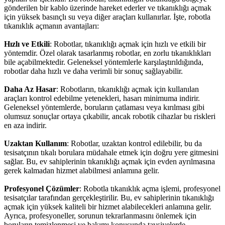
gönderilen bir kablo üzerinde hareket ederler ve tıkanıklığı açmak
için yüksek basınçlı su veya diğer araçları kullanırlar. İşte, robotla
tıkanıklık açmanın avantajları:
Hızlı ve Etkili
: Robotlar, tıkanıklığı açmak için hızlı ve etkili bir
yöntemdir. Özel olarak tasarlanmış robotlar, en zorlu tıkanıklıkları
bile açabilmektedir. Geleneksel yöntemlerle karşılaştırıldığında,
robotlar daha hızlı ve daha verimli bir sonuç sağlayabilir.
Daha Az Hasar
: Robotların, tıkanıklığı açmak için kullanılan
araçları kontrol edebilme yetenekleri, hasarı minimuma indirir.
Geleneksel yöntemlerde, boruların çatlaması veya kırılması gibi
olumsuz sonuçlar ortaya çıkabilir, ancak robotik cihazlar bu riskleri
en aza indirir.
Uzaktan Kullanım
: Robotlar, uzaktan kontrol edilebilir, bu da
tesisatçının tıkalı borulara müdahale etmek için doğru yere gitmesini
sağlar. Bu, ev sahiplerinin tıkanıklığı açmak için evden ayrılmasına
gerek kalmadan hizmet alabilmesi anlamına gelir.
Profesyonel Çözümler
: Robotla tıkanıklık açma işlemi, profesyonel
tesisatçılar tarafından gerçekleştirilir. Bu, ev sahiplerinin tıkanıklığı
açmak için yüksek kaliteli bir hizmet alabilecekleri anlamına gelir.
Ayrıca, profesyoneller, sorunun tekrarlanmasını önlemek için
boruların temizlenmesi ve bakımı konusunda tavsiyelerde