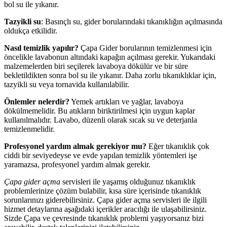
bol su ile yıkanır.
Tazyikli su
: Basınçlı su, gider borularındaki tıkanıklığın açılmasında
oldukça etkilidir.
Nasıl temizlik yapılır?
Çapa Gider borularının temizlenmesi için
öncelikle lavabonun altındaki kapağın açılması gerekir. Yukarıdaki
malzemelerden biri seçilerek lavaboya dökülür ve bir süre
bekletildikten sonra bol su ile yıkanır. Daha zorlu tıkanıklıklar için,
tazyikli su veya tornavida kullanılabilir.
Önlemler nelerdir?
Yemek artıkları ve yağlar, lavaboya
dökülmemelidir. Bu atıkların biriktirilmesi için uygun kaplar
kullanılmalıdır. Lavabo, düzenli olarak sıcak su ve deterjanla
temizlenmelidir.
Profesyonel yardım almak gerekiyor mu?
Eğer tıkanıklık çok
ciddi bir seviyedeyse ve evde yapılan temizlik yöntemleri işe
yaramazsa, profesyonel yardım almak gerekir.
Çapa gider açma
servisleri ile yaşamış olduğunuz tıkanıklık
problemlerinize çözüm bulabilir, kısa süre içerisinde tıkanıklık
sorunlarınızı giderebilirsiniz. Çapa gider açma servisleri ile ilgili
hizmet detaylarına aşağıdaki içerikler aracılığı ile ulaşabilirsiniz.
Sizde Çapa ve çevresinde tıkanıklık problemi yaşıyorsanız bizi