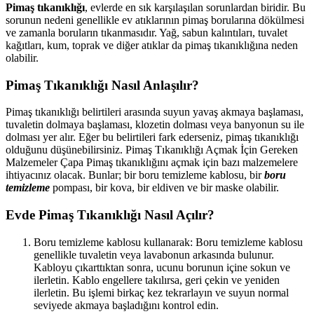
Pimaş tıkanıklığı
, evlerde en sık karşılaşılan sorunlardan biridir. Bu
sorunun nedeni genellikle ev atıklarının pimaş borularına dökülmesi
ve zamanla boruların tıkanmasıdır. Yağ, sabun kalıntıları, tuvalet
kağıtları, kum, toprak ve diğer atıklar da pimaş tıkanıklığına neden
olabilir.
Pimaş Tıkanıklığı Nasıl Anlaşılır?
Pimaş tıkanıklığı belirtileri arasında suyun yavaş akmaya başlaması,
tuvaletin dolmaya başlaması, klozetin dolması veya banyonun su ile
dolması yer alır. Eğer bu belirtileri fark ederseniz, pimaş tıkanıklığı
olduğunu düşünebilirsiniz. Pimaş Tıkanıklığı Açmak İçin Gereken
Malzemeler Çapa Pimaş tıkanıklığını açmak için bazı malzemelere
ihtiyacınız olacak. Bunlar; bir boru temizleme kablosu, bir
boru
temizleme
pompası, bir kova, bir eldiven ve bir maske olabilir.
Evde Pimaş Tıkanıklığı Nasıl Açılır?
Boru temizleme kablosu kullanarak: Boru temizleme kablosu
genellikle tuvaletin veya lavabonun arkasında bulunur.
Kabloyu çıkarttıktan sonra, ucunu borunun içine sokun ve
ilerletin. Kablo engellere takılırsa, geri çekin ve yeniden
ilerletin. Bu işlemi birkaç kez tekrarlayın ve suyun normal
seviyede akmaya başladığını kontrol edin.