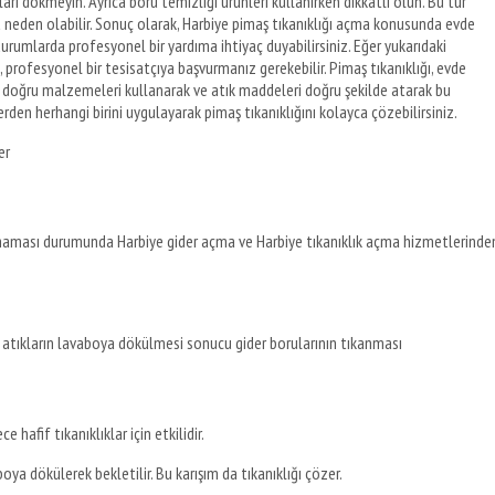
rı dökmeyin. Ayrıca boru temizliği ürünleri kullanırken dikkatli olun. Bu tür
ra neden olabilir. Sonuç olarak, Harbiye pimaş tıkanıklığı açma konusunda evde
rumlarda profesyonel bir yardıma ihtiyaç duyabilirsiniz. Eğer yukarıdaki
rofesyonel bir tesisatçıya başvurmanız gerekebilir. Pimaş tıkanıklığı, evde
ak, doğru malzemeleri kullanarak ve atık maddeleri doğru şekilde atarak bu
den herhangi birini uygulayarak pimaş tıkanıklığını kolayca çözebilirsiniz.
er
aması durumunda Harbiye gider açma ve Harbiye tıkanıklık açma hizmetlerinde
ibi atıkların lavaboya dökülmesi sonucu gider borularının tıkanması
e hafif tıkanıklıklar için etkilidir.
oya dökülerek bekletilir. Bu karışım da tıkanıklığı çözer.