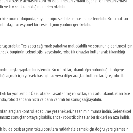
podan klozete akmasını kontrol eden mekanizmadır. Eğer sifon mekanizması
r ve klozet tıkanıklığına neden olabilir.
a bir sorun olduğunda, suyun doğru şekilde akması engellenebilir. Boru hatları
rumlarda, profesyonel bir tesisatçının yardımı gerekebilir.
laştırabilir. Tesisatçı çağırmak pahalıya mal olabilir ve sorunun giderilmesi için
ncak, bugünün teknolojisi sayesinde, robotik cihazlar kullanarak tıkanıklığı
i.
lanılmasıyla yapılan bir işlemdir. Bu robotlar, tıkanıklığın bulunduğu bölgeye
ğı açmak için yüksek basınçlı su veya diğer araçları kullanırlar. İşte, robotla
etkili bir yöntemdir. Özel olarak tasarlanmış robotlar, en zorlu tıkanıklıkları bile
da, robotlar daha hızlı ve daha verimli bir sonuç sağlayabilir.
lanılan araçları kontrol edebilme yetenekleri, hasarı minimuma indirir. Geleneksel
suz sonuçlar ortaya çıkabilir, ancak robotik cihazlar bu riskleri en aza indirir.
lir, bu da tesisatçının tıkalı borulara müdahale etmek için doğru yere gitmesini