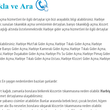
 hizmetleri ile ilgili detaylar için bizi arayabilir, bilgi alabilirsiniz. Harbiye
, sunulan tıkanıklık açma servislerinin detayları, banyo tıkanıklığı açma, klozet
başlığı altında listelenmektedir. Harbiye gider açma hizmetleri ile ilgili detaylar
abilirsiniz. Harbiye Mutfak Gider Açma, Harbiye Tıkalı Gider Açma, Harbiye
e Banyo Gider Açma, Harbiye Kameralı Gider Açma, Harbiye Tıkalı Gider Açma,
i, Harbiye Duşakabin Gider Açma, Harbiye Pis Su Gider Açma, Harbiye Pimaş Gider
ider Açma, Harbiye Tıkalı Gider Açma Ustası, Harbiye Klozet Gider Açma, Harbiye
. En yaygın nedenlerden bazıları şunlardır:
et kağıdı, zamanla borulara birikerek klozetin tıkanmasına neden olabilir.
Harbi
izmet detaylarına ulaşabilirsiniz.
e yabancı cisimler atabilirler. Bunlar arasında bebek bezi, çocuk bezleri, hijyen
 alır. Bu nesneler, borulara sıkışarak klozetin tıkanmasına neden olabilir.