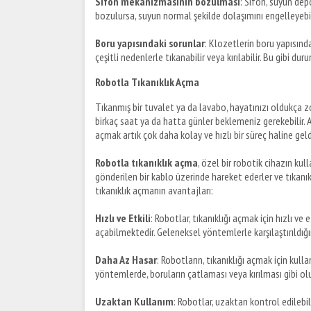
Sifon mekanizmasının bozulması
: Sifon, suyun de
bozulursa, suyun normal şekilde dolaşımını engelleyebili
Boru yapısındaki sorunlar
: Klozetlerin boru yapısınd
çeşitli nedenlerle tıkanabilir veya kırılabilir. Bu gibi du
Robotla Tıkanıklık Açma
Tıkanmış bir tuvalet ya da lavabo, hayatınızı oldukça zor
birkaç saat ya da hatta günler beklemeniz gerekebilir. A
açmak artık çok daha kolay ve hızlı bir süreç haline geld
Robotla tıkanıklık açma
, özel bir robotik cihazın kul
gönderilen bir kablo üzerinde hareket ederler ve tıkanıklı
tıkanıklık açmanın avantajları:
Hızlı ve Etkili
: Robotlar, tıkanıklığı açmak için hızlı ve 
açabilmektedir. Geleneksel yöntemlerle karşılaştırıldığın
Daha Az Hasar
: Robotların, tıkanıklığı açmak için kul
yöntemlerde, boruların çatlaması veya kırılması gibi olum
Uzaktan Kullanım
: Robotlar, uzaktan kontrol edilebi