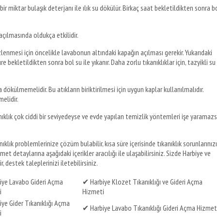
ir miktar bulaşık deterjanı ile ılık su dökülür. Birkaç saat bekletildikten sonra b
 açılmasında oldukça etkilidir.
lenmesi için öncelikle lavabonun altındaki kapağın açılması gerekir. Yukarıdaki
bekletildikten sonra bol su ile yıkanır. Daha zorlu tıkanıklıklar için, tazyikli su
 dökülmemelidir. Bu atıkların biriktirilmesi için uygun kaplar kullanılmalıdır.
elidir.
ıklık çok ciddi bir seviyedeyse ve evde yapılan temizlik yöntemleri işe yaramazs
ıklık problemlerinize çözüm bulabilir, kısa süre içerisinde tıkanıklık sorunlarınızı
izmet detaylarına aşağıdaki içerikler aracılığı ile ulaşabilirsiniz. Sizde Harbiye ve
, destek taleplerinizi iletebilirsiniz.
iye Lavabo Gideri Açma
✔ Harbiye Klozet Tıkanıklığı ve Gideri Açma
i
Hizmeti
ye Gider Tıkanıklığı Açma
✔ Harbiye Lavabo Tıkanıklığı Gideri Açma Hizmet
i