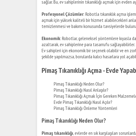
sağlar. Bu, ev sahiplerinin tıkanıklığı açmak için evde
Profesyonel Çözümler
: Robotla tıkanıklık açma işlemi
açmak için yüksek kaliteli bir hizmet alabilecekleri anl
temizlenmesi ve bakımı konusunda tavsiyelerde bulunab
Ekonomik
: Robotlar, geleneksel yöntemlere kıyasla da
azaltarak, ev sahiplerine para tasarrufu sağlayabilirler. 
Ev sahipleri için ekonomik bir seçenek olabilir ve en zorl
şekilde yapılmazsa, borularda kalıcı hasarlara yol açab
Pimaş Tıkanıklığı Açma - Evde Yapab
Pimaş Tıkanıklığı Neden Olur?
Pimaş Tıkanıklığı Nasıl Anlaşılır?
Pimaş Tıkanıklığı Açmak İçin Gereken Malzemel
Evde Pimaş Tıkanıklığı Nasıl Açılır?
Pimaş Tıkanıklığı Önleme Yöntemleri
Pimaş Tıkanıklığı Neden Olur?
Pimaş tıkanıklığı
, evlerde en sık karşılaşılan sorunlar