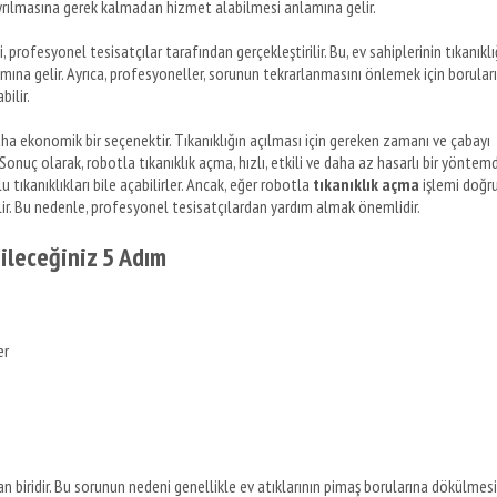
n ayrılmasına gerek kalmadan hizmet alabilmesi anlamına gelir.
, profesyonel tesisatçılar tarafından gerçekleştirilir. Bu, ev sahiplerinin tıkanıklı
amına gelir. Ayrıca, profesyoneller, sorunun tekrarlanmasını önlemek için borular
ilir.
ha ekonomik bir seçenektir. Tıkanıklığın açılması için gereken zamanı ve çabayı
Sonuç olarak, robotla tıkanıklık açma, hızlı, etkili ve daha az hasarlı bir yöntemdi
u tıkanıklıkları bile açabilirler. Ancak, eğer robotla
tıkanıklık açma
işlemi doğr
ilir. Bu nedenle, profesyonel tesisatçılardan yardım almak önemlidir.
ileceğiniz 5 Adım
er
dan biridir. Bu sorunun nedeni genellikle ev atıklarının pimaş borularına dökülmesi