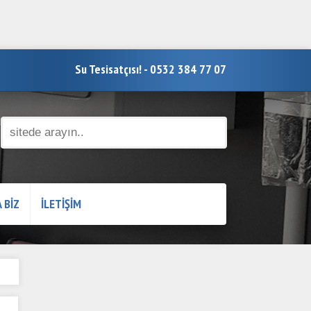
Su Tesisatçısı! - 0532 384 77 07
 BİZ
İLETİŞİM