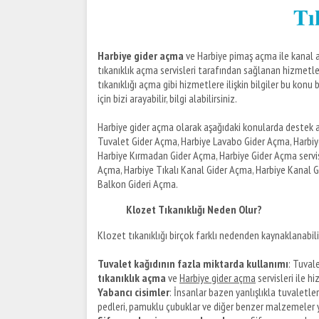
Harbiye gider açma
ve Harbiye pimaş açma ile kanal açma
tıkanıklık açma servisleri tarafından sağlanan hizmetler
tıkanıklığı açma gibi hizmetlere ilişkin bilgiler bu konu 
için bizi arayabilir, bilgi alabilirsiniz.
Harbiye gider açma olarak aşağıdaki konularda destek al
Tuvalet Gider Açma, Harbiye Lavabo Gider Açma, Harbiy
Harbiye Kırmadan Gider Açma, Harbiye Gider Açma servis
Açma, Harbiye Tıkalı Kanal Gider Açma, Harbiye Kanal G
Balkon Gideri Açma.
Klozet Tıkanıklığı Neden Olur?
Klozet tıkanıklığı birçok farklı nedenden kaynaklanabilir
Tuvalet kağıdının fazla miktarda kullanımı
: Tuval
tıkanıklık açma
ve
Harbiye gider açma
servisleri ile h
Y
abancı cisimler
: İnsanlar bazen yanlışlıkla tuvaletler
pedleri, pamuklu çubuklar ve diğer benzer malzemeler yer