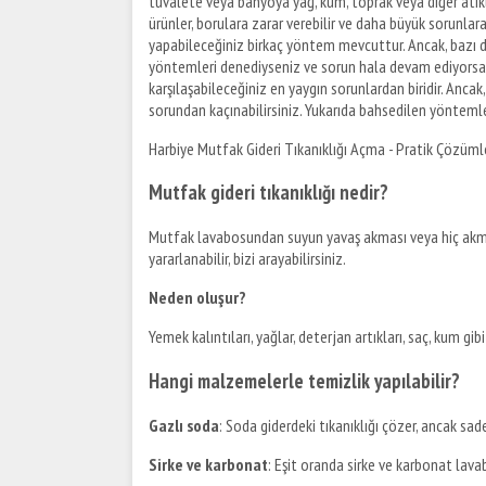
tuvalete veya banyoya yağ, kum, toprak veya diğer atıkla
ürünler, borulara zarar verebilir ve daha büyük sorunla
yapabileceğiniz birkaç yöntem mevcuttur. Ancak, bazı du
yöntemleri denediyseniz ve sorun hala devam ediyorsa, p
karşılaşabileceğiniz en yaygın sorunlardan biridir. Anc
sorundan kaçınabilirsiniz. Yukarıda bahsedilen yöntemler
Harbiye Mutfak Gideri Tıkanıklığı Açma - Pratik Çözüml
Mutfak gideri tıkanıklığı nedir?
Mutfak lavabosundan suyun yavaş akması veya hiç akm
yararlanabilir, bizi arayabilirsiniz.
Neden oluşur?
Yemek kalıntıları, yağlar, deterjan artıkları, saç, kum g
Hangi malzemelerle temizlik yapılabilir?
Gazlı soda
: Soda giderdeki tıkanıklığı çözer, ancak sadec
Sirke ve karbonat
: Eşit oranda sirke ve karbonat lavab