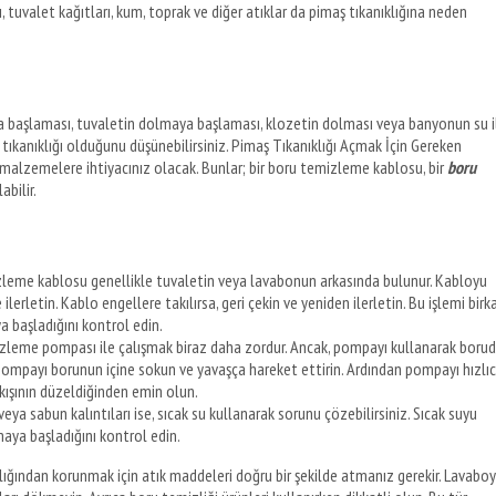
, tuvalet kağıtları, kum, toprak ve diğer atıklar da pimaş tıkanıklığına neden
aya başlaması, tuvaletin dolmaya başlaması, klozetin dolması veya banyonun su i
aş tıkanıklığı olduğunu düşünebilirsiniz. Pimaş Tıkanıklığı Açmak İçin Gereken
 malzemelere ihtiyacınız olacak. Bunlar; bir boru temizleme kablosu, bir
boru
abilir.
leme kablosu genellikle tuvaletin veya lavabonun arkasında bulunur. Kabloyu
lerletin. Kablo engellere takılırsa, geri çekin ve yeniden ilerletin. Bu işlemi birk
 başladığını kontrol edin.
leme pompası ile çalışmak biraz daha zordur. Ancak, pompayı kullanarak boru
iz. Pompayı borunun içine sokun ve yavaşça hareket ettirin. Ardından pompayı hızlı
akışının düzeldiğinden emin olun.
veya sabun kalıntıları ise, sıcak su kullanarak sorunu çözebilirsiniz. Sıcak suyu
aya başladığını kontrol edin.
ığından korunmak için atık maddeleri doğru bir şekilde atmanız gerekir. Lavaboy