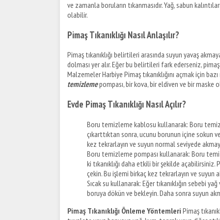
ve zamanla boruların tıkanmasıdır. Yağ, sabun kalıntıları
olabilir.
Pimaş Tıkanıklığı Nasıl Anlaşılır?
Pimaş tıkanıklığı belirtileri arasında suyun yavaş akm
dolması yer alır. Eğer bu belirtileri fark ederseniz, pim
Malzemeler Harbiye Pimaş tıkanıklığını açmak için bazı
temizleme
pompası, bir kova, bir eldiven ve bir maske ol
Evde Pimaş Tıkanıklığı Nasıl Açılır?
Boru temizleme kablosu kullanarak: Boru temiz
çıkarttıktan sonra, ucunu borunun içine sokun ve i
kez tekrarlayın ve suyun normal seviyede akmaya
Boru temizleme pompası kullanarak: Boru temiz
ki tıkanıklığı daha etkili bir şekilde açabilirsin
çekin. Bu işlemi birkaç kez tekrarlayın ve suyun 
Sıcak su kullanarak: Eğer tıkanıklığın sebebi yağ 
boruya dökün ve bekleyin. Daha sonra suyun akm
Pimaş Tıkanıklığı Önleme Yöntemleri
Pimaş tıkanıkl