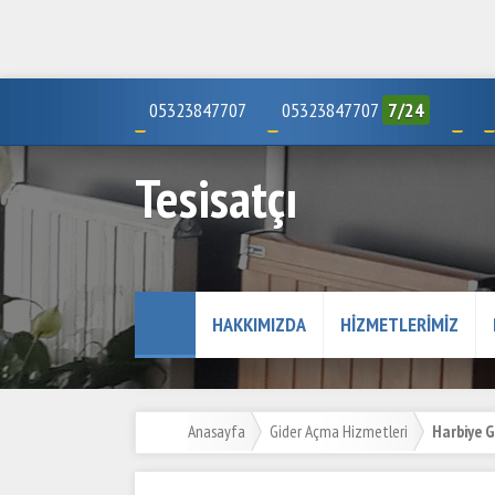
05323847707
05323847707
7/24
Tesisatçı
HAKKIMIZDA
HIZMETLERIMIZ
Anasayfa
Gider Açma Hizmetleri
Harbiye G