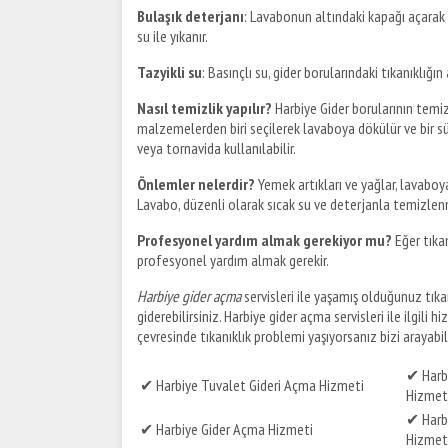
Bulaşık deterjanı
: Lavabonun altındaki kapağı açarak b
su ile yıkanır.
Tazyikli su
: Basınçlı su, gider borularındaki tıkanıklığın
Nasıl temizlik yapılır?
Harbiye Gider borularının temiz
malzemelerden biri seçilerek lavaboya dökülür ve bir süre 
veya tornavida kullanılabilir.
Önlemler nelerdir?
Yemek artıkları ve yağlar, lavaboya
Lavabo, düzenli olarak sıcak su ve deterjanla temizlenm
Profesyonel yardım almak gerekiyor mu?
Eğer tıkan
profesyonel yardım almak gerekir.
Harbiye gider açma
servisleri ile yaşamış olduğunuz tıkan
giderebilirsiniz. Harbiye gider açma servisleri ile ilgili h
çevresinde tıkanıklık problemi yaşıyorsanız bizi arayabilir
✔ Harb
✔ Harbiye Tuvalet Gideri Açma Hizmeti
Hizmet
✔ Harbi
✔ Harbiye Gider Açma Hizmeti
Hizmet