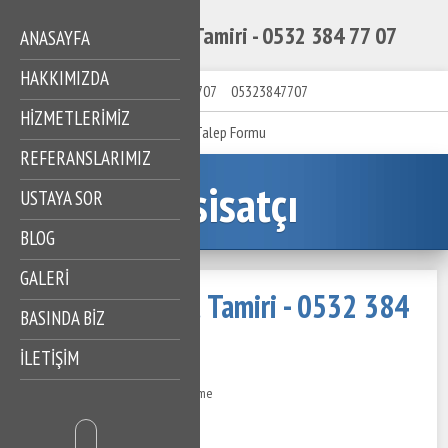
Yeşilköy Klozet Tamiri - 0532 384 77 07
ANASAYFA
HAKKIMIZDA
05323847707
05323847707
HIZMETLERIMIZ
Talep Formu
REFERANSLARIMIZ
Tesisatçı
USTAYA SOR
BLOG
GALERİ
Yeşilköy Klozet Tamiri - 0532 384
BASINDA BİZ
77 07
İLETİŞİM
04 Ağustos 2022
623 Görüntüleme
İçindekiler