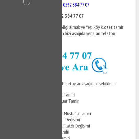
Yeşilköy Klozet Tamiri - 0532 384 77 07
Yeşilköy Klozet Tamiri - 0532 384 77 07
Yeşilköy klozet tamiri ile ilgili bilgi almak ve Yeşilköy klozet tamir
hizmetlerine ilişkin detaylar için bizi aşağıda yer alan telefon
numaralarından arayabilirsiniz.
Yeşilköy klozet tamiri
hizmeti detayları aşağıdaki şekildedir.
Yeşilköy Gömme Klozet Tamiri
Yeşilköy Gömme Rezervuar Tamiri
Yeşilköy Klozet Tamiri
Yeşilköy Klozet Taharet Musluğu Tamiri
Yeşilköy Klozet İç Takımı Değişimi
Yeşilköy Gömme Klozet Flatör Değişimi
Yeşilköy Vitra Klozet Tamiri
Yeşilköy Serel Klozet Tamiri