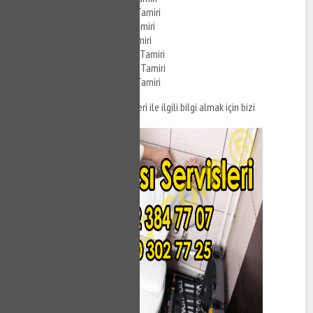
Yeşilköy Visam Klozet Tamiri
Yeşilköy Kale Klozet Tamiri
Yeşilköy ECA Klozet Tamiri
Yeşilköy Creavit Klozet Tamiri
Yeşilköy Duravit Klozet Tamiri
Yeşilköy Grohe Klozet Tamiri
Yeşilköy klozet tamiri hizmetleri ile ilgili bilgi almak için bizi
arayabilirsiniz.