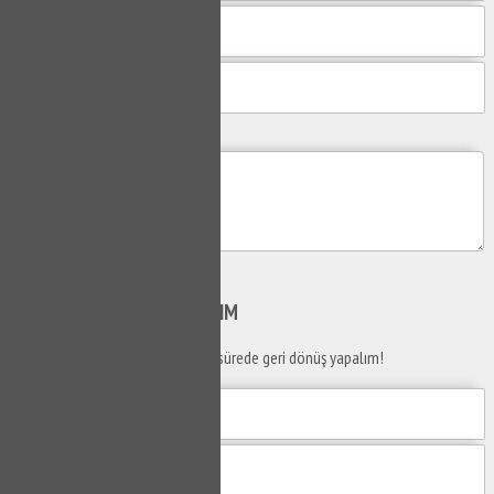
Mesajım
Gönder
SİZİ
ARAYALIM
Telefon numaranızı bırakın en kısa sürede geri dönüş yapalım!