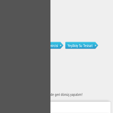
Yeşilköy Sucu
Yeşilköy Su Tamircisi
Yeşilköy Su Tesisat
Yeşilköy Klozet Tamircisi
SERVİS TALEP
FORMU
Taleplerinizi bize iletin en kısa sürede geri dönüş yapalım!