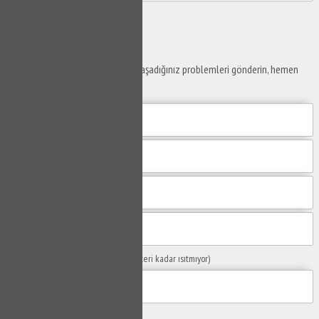
Gönder
Ustaya
Sor
Yaşam alanlarınız ve ofislerinizde yaşadığınız problemleri gönderin, hemen
yanıtlayalım.
Sorunuzun Başlığı
(Örn: Kombim yeteri kadar ısıtmıyor)
Yaşadığınız Problemler