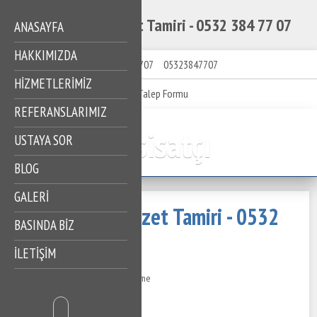
Camlıkahve Klozet Tamiri - 0532 384 77 07
ANASAYFA
HAKKIMIZDA
05323847707
05323847707
HIZMETLERIMIZ
Talep Formu
REFERANSLARIMIZ
Tesisatçı
USTAYA SOR
BLOG
GALERİ
Camlıkahve Klozet Tamiri - 0532
BASINDA BİZ
384 77 07
İLETİŞİM
02 Ağustos 2022
418 Görüntüleme
İçindekiler