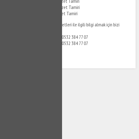
Camlıkahve Creavit Klozet Tamiri
Camlıkahve Duravit Klozet Tamiri
Camlıkahve Grohe Klozet Tamiri
Camlıkahve klozet tamiri hizmetleri ile ilgili bilgi almak için bizi
arayabilirsiniz.