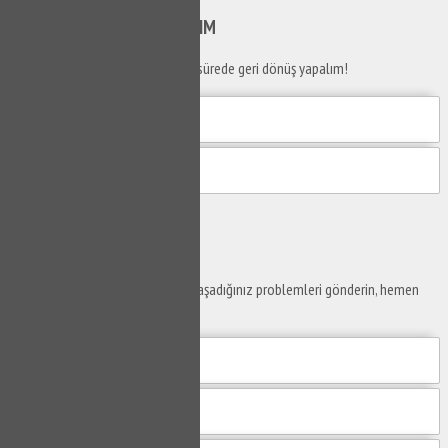
SİZİ
ARAYALIM
Telefon numaranızı bırakın en kısa sürede geri dönüş yapalım!
Gönder
Ustaya
Sor
Yaşam alanlarınız ve ofislerinizde yaşadığınız problemleri gönderin, hemen
yanıtlayalım.