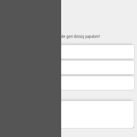
SERVİS TALEP
FORMU
Taleplerinizi bize iletin en kısa sürede geri dönüş yapalım!
Mesajım
Gönder