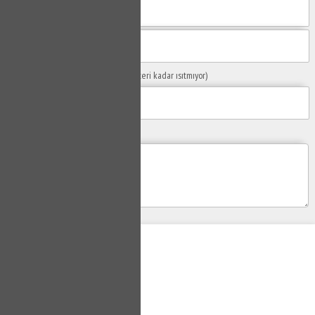
Sorunuzun Başlığı
(Örn: Kombim yeteri kadar ısıtmıyor)
Yaşadığınız Problemler
Gönder
Su Tesisatçısı