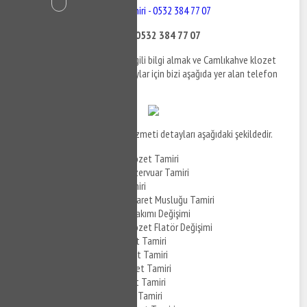
Camlıkahve Klozet Tamiri - 0532 384 77 07
Camlıkahve Klozet Tamiri - 0532 384 77 07
Camlıkahve klozet tamiri ile ilgili bilgi almak ve Camlıkahve klozet
tamir hizmetlerine ilişkin detaylar için bizi aşağıda yer alan telefon
numaralarından arayabilirsiniz.
Camlıkahve klozet tamiri
hizmeti detayları aşağıdaki şekildedir.
Camlıkahve Gömme Klozet Tamiri
Camlıkahve Gömme Rezervuar Tamiri
Camlıkahve Klozet Tamiri
Camlıkahve Klozet Taharet Musluğu Tamiri
Camlıkahve Klozet İç Takımı Değişimi
Camlıkahve Gömme Klozet Flatör Değişimi
Camlıkahve Vitra Klozet Tamiri
Camlıkahve Serel Klozet Tamiri
Camlıkahve Visam Klozet Tamiri
Camlıkahve Kale Klozet Tamiri
Camlıkahve ECA Klozet Tamiri