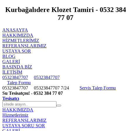
Kurbağalıdere Klozet Tamiri - 0532 384
77 07
ANASAYFA
HAKKIMIZDA
HIZMETLERIMIZ
REFERANSLARIMIZ
USTAYA SOR
BLOG
GALERİ
BASINDA BİZ
İLETİŞİM
05323847707
05323847707
Talep Formu
05323847707
05323847707
7/24
Servis Talep Formu
Su Tesisatçısı! - 0532 384 77 07
Tesisatçı
HAKKIMIZDA
Hizmetlerimiz
REFERANSLARIMIZ
USTAYA SORU SOR
GALERİ