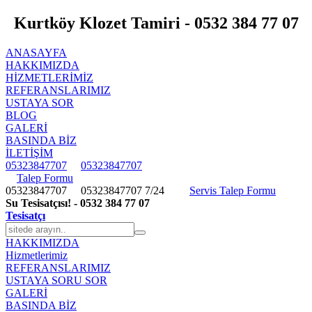
Kurtköy Klozet Tamiri - 0532 384 77 07
ANASAYFA
HAKKIMIZDA
HIZMETLERIMIZ
REFERANSLARIMIZ
USTAYA SOR
BLOG
GALERİ
BASINDA BİZ
İLETİŞİM
05323847707
05323847707
Talep Formu
05323847707
05323847707
7/24
Servis Talep Formu
Su Tesisatçısı! - 0532 384 77 07
Tesisatçı
HAKKIMIZDA
Hizmetlerimiz
REFERANSLARIMIZ
USTAYA SORU SOR
GALERİ
BASINDA BİZ