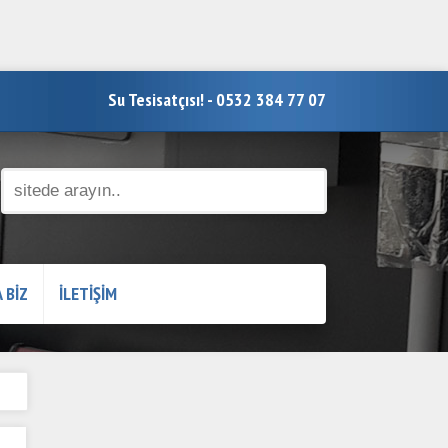
Su Tesisatçısı! - 0532 384 77 07
 BİZ
İLETİŞİM