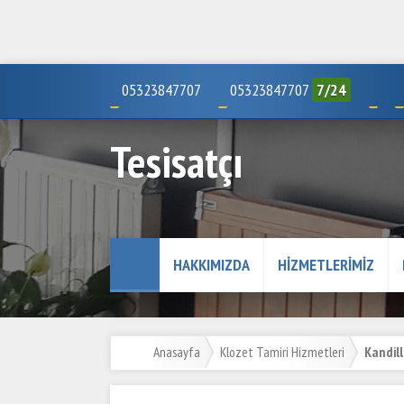
05323847707
05323847707
7/24
Tesisatçı
HAKKIMIZDA
HIZMETLERIMIZ
Anasayfa
Klozet Tamiri Hizmetleri
Kandill