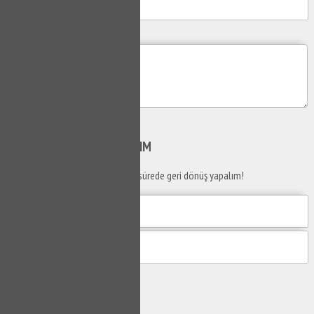
Mesajım
Gönder
SİZİ
ARAYALIM
Telefon numaranızı bırakın en kısa sürede geri dönüş yapalım!
Gönder
Ustaya
Sor