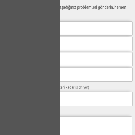
Yaşam alanlarınız ve ofislerinizde yaşadığınız problemleri gönderin, hemen
yanıtlayalım.
Sorunuzun Başlığı
(Örn: Kombim yeteri kadar ısıtmıyor)
Yaşadığınız Problemler