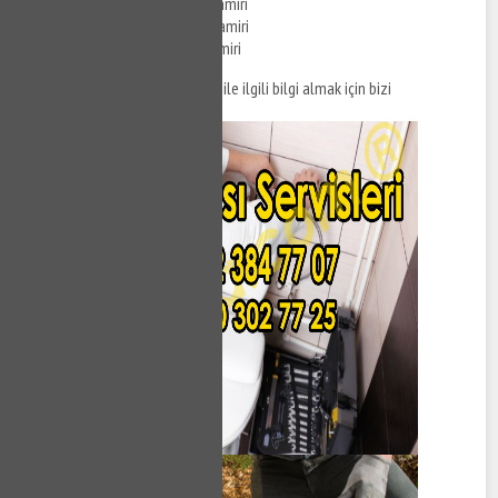
Moda Creavit Klozet Tamiri
Moda Duravit Klozet Tamiri
Moda Grohe Klozet Tamiri
Moda klozet tamiri hizmetleri ile ilgili bilgi almak için bizi
arayabilirsiniz.