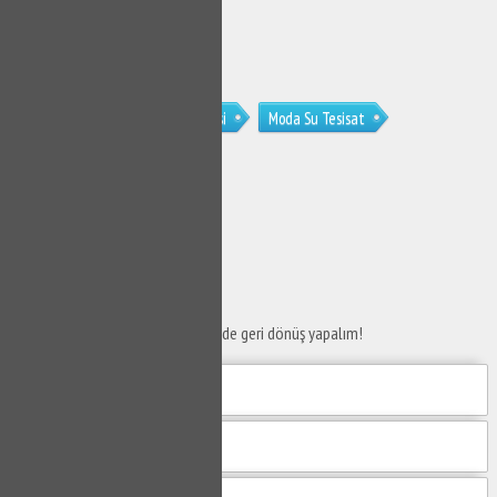
Moda Sucu
Moda Su Tamircisi
Moda Su Tesisat
Moda Klozet Tamircisi
SERVİS TALEP
FORMU
Taleplerinizi bize iletin en kısa sürede geri dönüş yapalım!