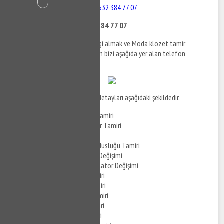
Moda Klozet Tamiri - 0532 384 77 07
Moda Klozet Tamiri - 0532 384 77 07
Moda klozet tamiri ile ilgili bilgi almak ve Moda klozet tamir
hizmetlerine ilişkin detaylar için bizi aşağıda yer alan telefon
numaralarından arayabilirsiniz.
Moda klozet tamiri
hizmeti detayları aşağıdaki şekildedir.
Moda Gömme Klozet Tamiri
Moda Gömme Rezervuar Tamiri
Moda Klozet Tamiri
Moda Klozet Taharet Musluğu Tamiri
Moda Klozet İç Takımı Değişimi
Moda Gömme Klozet Flatör Değişimi
Moda Vitra Klozet Tamiri
Moda Serel Klozet Tamiri
Moda Visam Klozet Tamiri
Moda Kale Klozet Tamiri
Moda ECA Klozet Tamiri