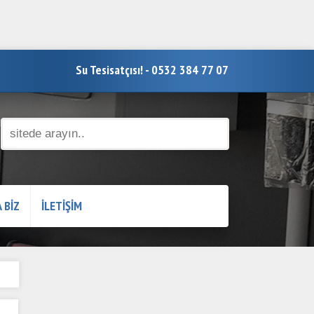
Su Tesisatçısı! - 0532 384 77 07
 BİZ
İLETİŞİM