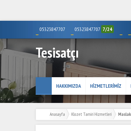
05323847707
05323847707
7/24
Tesisatçı
HAKKIMIZDA
HIZMETLERIMIZ
Anasayfa
Klozet Tamiri Hizmetleri
Maslak 