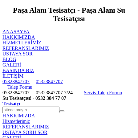
Paşa Alanı Tesisatçı - Paşa Alanı Su
Tesisatçısı
ANASAYFA
HAKKIMIZDA
HIZMETLERIMIZ
REFERANSLARIMIZ
USTAYA SOR
BLOG
GALERİ
BASINDA BİZ
İLETİŞİM
05323847707
05323847707
Talep Formu
05323847707
05323847707
7/24
Servis Talep Formu
Su Tesisatçısı! - 0532 384 77 07
Tesisatçı
HAKKIMIZDA
Hizmetlerimiz
REFERANSLARIMIZ
USTAYA SORU SOR
GALERİ