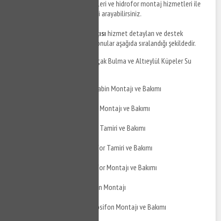
Küpeler hidrofor tamir hizmetleri ve hidrofor montaj hizmetleri ile
ilgili detaylı bilgi almak için bizi arayabilirsiniz.
Altıeylül Küpeler su tesisatçısı
hizmet detayları ve destek
taleplerinizi iletebileceğiniz konular aşağıda sıralandığı şekildedir.
Altıeylül Küpeler Su Kaçak Bulma ve Altıeylül Küpeler Su
Kaçak Tamiri
Altıeylül Küpeler Duşakabin Montajı ve Bakımı
Altıeylül Küpeler Jakuzi Montajı ve Bakımı
Altıeylül Küpeler Jakuzi Tamiri ve Bakımı
Altıeylül Küpeler Hidrofor Tamiri ve Bakımı
Altıeylül Küpeler Hidrofor Montajı ve Bakımı
Altıeylül Küpeler Şofben Montajı
Altıeylül Küpeler Termosifon Montajı ve Bakımı