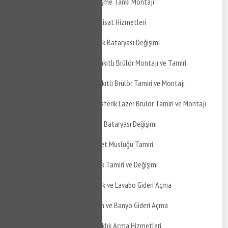
Altıeylül Küpeler Genleşme Tankı Montajı
Altıeylül Küpeler Su Tesisat Hizmetleri
Altıeylül Küpeler Mutfak Bataryası Değişimi
Altıeylül Küpeler Gaz Yakıtlı Brülör Montajı ve Tamiri
Altıeylül Küpeler Sıvı Yakıtlı Brülör Tamiri ve Montajı
Altıeylül Küpeler Atmosferik Lazer Brülör Tamiri ve Montajı
Altıeylül Küpeler Banyo Bataryası Değişimi
Altıeylül Küpeler Taharet Musluğu Tamiri
Altıeylül Küpeler Musluk Tamiri ve Değişimi
Altıeylül Küpeler Mutfak ve Lavabo Gideri Açma
Altıeylül Küpeler Balkon ve Banyo Gideri Açma
Altıeylül Küpeler Tıkanıklık Açma Hizmetleri