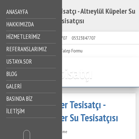
Altıeylül Küpeler Tesisatçı - Altıeylül Küpeler Su
ANASAYFA
Tesisatçısı
HAKKIMIZDA
HIZMETLERIMIZ
05323847707
05323847707
REFERANSLARIMIZ
Talep Formu
USTAYA SOR
Tesisatçı
BLOG
GALERİ
BASINDA BİZ
Altıeylül Küpeler Tesisatçı -
İLETİŞİM
Altıeylül Küpeler Su Tesisatçısı
24 Temmuz 2022
370 Görüntüleme