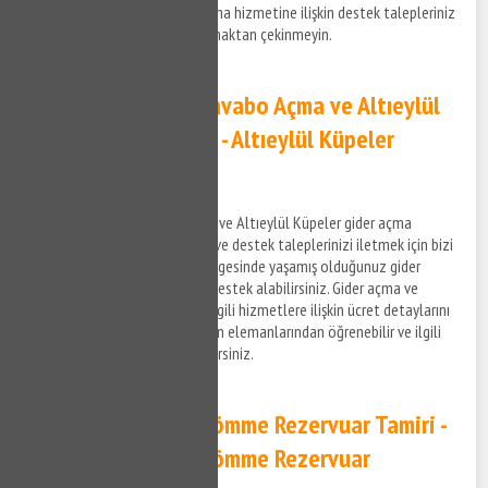
Altıeylül Küpeler su kaçak bulma hizmetine ilişkin destek talepleriniz
hakkında bizimle bağlantı kurmaktan çekinmeyin.
Altıeylül Küpeler Lavabo Açma ve Altıeylül
Küpeler Gider Açma - Altıeylül Küpeler
Tıkanıklık Açma
Altıeylül Küpeler lavabo açma ve Altıeylül Küpeler gider açma
hizmetleri ile ilgili bilgi almak ve destek taleplerinizi iletmek için bizi
arayabilir, Altıeylül Küpeler bölgesinde yaşamış olduğunuz gider
tıkanıklık problemleri ile ilgili destek alabilirsiniz. Gider açma ve
tıkanıklık açma hizmetleri ve ilgili hizmetlere ilişkin ücret detaylarını
anlaşmalı olduğumuz firmaların elemanlarından öğrenebilir ve ilgili
hizmetler hakkında bilgi alabilirsiniz.
Altıeylül Küpeler Gömme Rezervuar Tamiri -
Altıeylül Küpeler Gömme Rezervuar