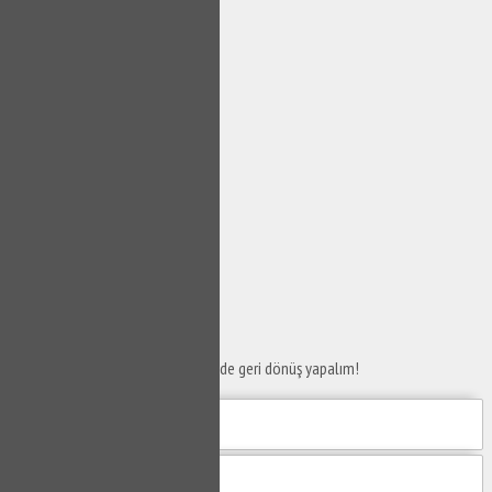
SERVİS TALEP
FORMU
Taleplerinizi bize iletin en kısa sürede geri dönüş yapalım!