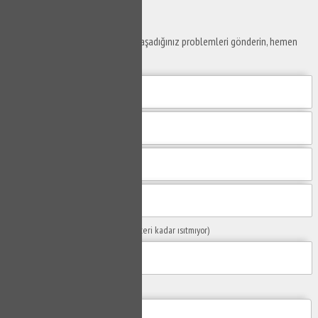
Ustaya
Sor
Yaşam alanlarınız ve ofislerinizde yaşadığınız problemleri gönderin, hemen
yanıtlayalım.
Sorunuzun Başlığı
(Örn: Kombim yeteri kadar ısıtmıyor)
Yaşadığınız Problemler