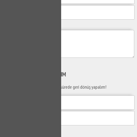
Mesajım
Gönder
SİZİ
ARAYALIM
Telefon numaranızı bırakın en kısa sürede geri dönüş yapalım!
Gönder