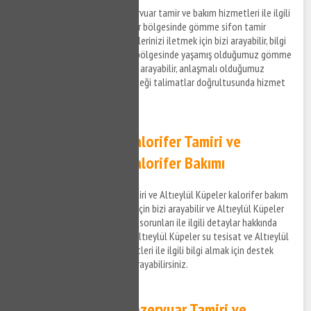
Altıeylül Küpeler gömme rezervuar tamir ve bakım hizmetleri ile ilgili
bilgi almak ve Altıeylül Küpeler bölgesinde gömme sifon tamir
hizmeti hakkında destek taleplerinizi iletmek için bizi arayabilir, bilgi
alabilirsiniz. Altıeylül Küpeler bölgesinde yaşamış olduğumuz gömme
rezervuar sorunları ile ilgili bizi arayabilir, anlaşmalı olduğumuz
firmaların personellerinin vereceği talimatlar doğrultusunda hizmet
taleplerinizi iletebilirsiniz.
Altıeylül Küpeler Kalorifer Tamiri ve
Altıeylül Küpeler Kalorifer Bakımı
Altıeylül Küpeler kalorifer tamiri ve Altıeylül Küpeler kalorifer bakım
hizmetleri ile ilgili bilgi almak için bizi arayabilir ve Altıeylül Küpeler
bölgesinde yaşadığınız tesisat sorunları ile ilgili detaylar hakkında
bizimle iletişim kurabilirsiniz. Altıeylül Küpeler su tesisat ve Altıeylül
Küpeler kalorifer tamiri hizmetleri ile ilgili bilgi almak için destek
taleplerinizi iletmek için bizi arayabilirsiniz.
Altıeylül Küpeler Rezervuar Tamiri ve