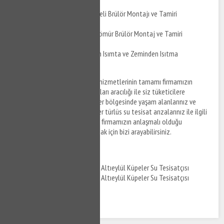
Altıeylül Küpeler Üflemeli Brülör Montajı ve Tamiri
Altıeylül Küpeler Toz Kömür Brülör Montaj ve Tamiri
Altıeylül Küpeler Yerden Isımta ve Zeminden Isıtma
Uygulaması
Altıeylül Küpeler su tesisat
hizmetlerinin tamamı firmamızın
anlaşmalı olduğu tesisat firmaları aracılığı ile siz tüketicilere
sunulmaktadır. Altıeylül Küpeler bölgesinde yaşam alanlarınız ve
ofislerinizde meydana gelen her türlüs su tesisat arızalarınız ile ilgili
destek taleplerinizi iletmek ve firmamızın anlaşmalı olduğu
ekiplerden tesisat hizmeti almak için bizi arayabilirsiniz.