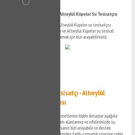
İçindekiler
Altıeylül Küpeler Tesisatçı - Altıeylül Küpeler Su Tesisatçısı
Altıeylül Küpeler tesisatçı ve Altıeylül Küpeler su tesisatçısı
hizmetleri hakkında bilgi almak ve Altıeylül Küpeler su tesisat
hakkında detaylara erişim sağlamak için bizi arayabilirsiniz.
0532 384 77 07 ✆
Tıkla ve Ara ✆
Altıeylül Küpeler Tesisatçı - Altıeylül
Küpeler Su Tesisatçısı
Altıeylül Küpeler su tesisat hizmetlerine ilişkin detaylar aşağıda
sıralandığı şekildedir. Sizde yaşam alanlarınız ve ofislerinizde su
tesisat ile ilgili bir arıza yaşıyorsanız bizi arayabilir ve destek
taleplerinizi iletebilirsiniz. Birbirinden farklı uzmanlık süresine sahip