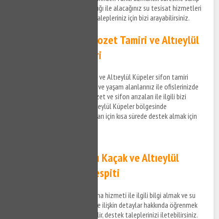
anlaşmalı iş ortaklarımız aracılığı ile alacağınız su tesisat hizmetleri
ile ilgili bilgi almak ve destek talepleriniz için bizi arayabilirsiniz.
Altıeylül Küpeler Klozet Tamiri ve Altıeylül
Küpeler Sifon Tamiri
Altıeylül Küpeler klozet tamiri ve Altıeylül Küpeler sifon tamiri
hizmetlerine ilişkin bilgi almak ve yaşam alanlarınız ile ofislerinizde
meydana gelen su tesisat, klozet ve sifon arızaları ile ilgili bizi
arayabilir, bilgi alabilirsiniz. Altıeylül Küpeler bölgesinde
yaşayacağınız su tesisat arızaları için kısa sürede destek almak için
bize ulaşabilirsiniz.
Altıeylül Küpeler Su Kaçak ve Altıeylül
Küpeler Su Kaçak Tespiti
Altıeylül Küpeler su kaçak bulma hizmeti ile ilgili bilgi almak ve su
kaçak tespit tamir hizmetlerine ilişkin detaylar hakkında öğrenmek
istediğiniz konuları bize sorabilir, destek taleplerinizi iletebilirsiniz.