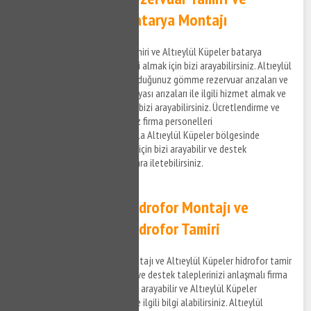
Altıeylül Küpeler Batarya Montajı
Altıeylül Küpeler rezervuar tamiri ve Altıeylül Küpeler batarya
montaj hizmetleri ile ilgili bilgi almak için bizi arayabilirsiniz. Altıeylül
Küpeler bölgesinde yaşamış olduğunuz gömme rezervuar arızaları ve
mutfak bataryası, banyo bataryası arızaları ile ilgili hizmet almak ve
detaylara erişim sağlamak için bizi arayabilirsiniz. Ücretlendirme ve
detayları anlaşmalı olduğumuz firma personelleri
gerçekleştirmektedir. Dolayısıyla Altıeylül Küpeler bölgesinde
rezervuar tamir desteği almak için bizi arayabilir ve destek
taleplerinizi anlaşmalı kurumlara iletebilirsiniz.
Altıeylül Küpeler Hidrofor Montajı ve
Altıeylül Küpeler Hidrofor Tamiri
Altıeylül Küpeler hidrofor montajı ve Altıeylül Küpeler hidrofor tamir
hizmetleri ile ilgili bilgi almak ve destek taleplerinizi anlaşmalı firma
personellerine iletmek için bizi arayabilir ve Altıeylül Küpeler
bölgesinde su tesisat tamiri ile ilgili bilgi alabilirsiniz. Altıeylül