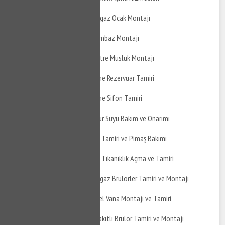
Altıeylül Küpeler Doğalgaz Ocak Montajı
Altıeylül Küpeler Davlumbaz Montajı
Altıeylül Küpeler Ankastre Musluk Montajı
Altıeylül Küpeler Gömme Rezervuar Tamiri
Altıeylül Küpeler Gömme Sifon Tamiri
Altıeylül Küpeler Yağmur Suyu Bakım ve Onarımı
Altıeylül Küpeler Pimaş Tamiri ve Pimaş Bakımı
Altıeylül Küpeler Pimaş Tıkanıklık Açma ve Tamiri
Altıeylül Küpeler Doğalgaz Brülörler Tamiri ve Montajı
Altıeylül Küpeler Küresel Vana Montajı ve Tamiri
Altıeylül Küpeler Çift Yakıtlı Brülör Tamiri ve Montajı