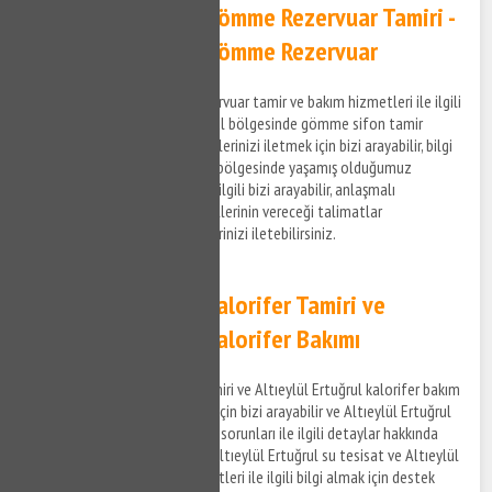
Altıeylül Ertuğrul Gömme Rezervuar Tamiri -
Altıeylül Ertuğrul Gömme Rezervuar
Altıeylül Ertuğrul gömme rezervuar tamir ve bakım hizmetleri ile ilgili
bilgi almak ve Altıeylül Ertuğrul bölgesinde gömme sifon tamir
hizmeti hakkında destek taleplerinizi iletmek için bizi arayabilir, bilgi
alabilirsiniz. Altıeylül Ertuğrul bölgesinde yaşamış olduğumuz
gömme rezervuar sorunları ile ilgili bizi arayabilir, anlaşmalı
olduğumuz firmaların personellerinin vereceği talimatlar
doğrultusunda hizmet taleplerinizi iletebilirsiniz.
Altıeylül Ertuğrul Kalorifer Tamiri ve
Altıeylül Ertuğrul Kalorifer Bakımı
Altıeylül Ertuğrul kalorifer tamiri ve Altıeylül Ertuğrul kalorifer bakım
hizmetleri ile ilgili bilgi almak için bizi arayabilir ve Altıeylül Ertuğrul
bölgesinde yaşadığınız tesisat sorunları ile ilgili detaylar hakkında
bizimle iletişim kurabilirsiniz. Altıeylül Ertuğrul su tesisat ve Altıeylül
Ertuğrul kalorifer tamiri hizmetleri ile ilgili bilgi almak için destek