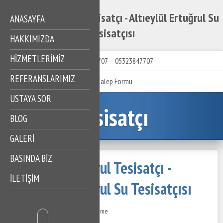
Altıeylül Ertuğrul Tesisatçı - Altıeylül Ertuğrul Su
ANASAYFA
Tesisatçısı
HAKKIMIZDA
HIZMETLERIMIZ
05323847707
05323847707
REFERANSLARIMIZ
Talep Formu
USTAYA SOR
Tesisatçı
BLOG
GALERİ
BASINDA BİZ
Altıeylül Ertuğrul Tesisatçı -
İLETİŞİM
Altıeylül Ertuğrul Su Tesisatçısı
24 Temmuz 2022
373 Görüntüleme