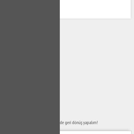
SERVİS TALEP
FORMU
Taleplerinizi bize iletin en kısa sürede geri dönüş yapalım!