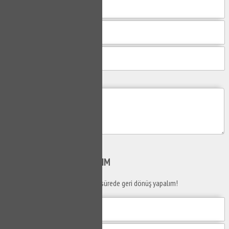
Mesajım
Gönder
SİZİ
ARAYALIM
Telefon numaranızı bırakın en kısa sürede geri dönüş yapalım!