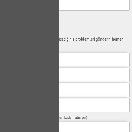
Gönder
Ustaya
Sor
Yaşam alanlarınız ve ofislerinizde yaşadığınız problemleri gönderin, hemen
yanıtlayalım.
Sorunuzun Başlığı
(Örn: Kombim yeteri kadar ısıtmıyor)