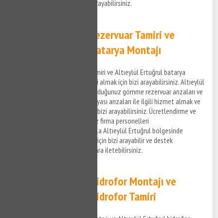
taleplerinizi iletmek için bizi arayabilirsiniz.
Altıeylül Ertuğrul Rezervuar Tamiri ve
Altıeylül Ertuğrul Batarya Montajı
Altıeylül Ertuğrul rezervuar tamiri ve Altıeylül Ertuğrul batarya
montaj hizmetleri ile ilgili bilgi almak için bizi arayabilirsiniz. Altıeylül
Ertuğrul bölgesinde yaşamış olduğunuz gömme rezervuar arızaları ve
mutfak bataryası, banyo bataryası arızaları ile ilgili hizmet almak ve
detaylara erişim sağlamak için bizi arayabilirsiniz. Ücretlendirme ve
detayları anlaşmalı olduğumuz firma personelleri
gerçekleştirmektedir. Dolayısıyla Altıeylül Ertuğrul bölgesinde
rezervuar tamir desteği almak için bizi arayabilir ve destek
taleplerinizi anlaşmalı kurumlara iletebilirsiniz.
Altıeylül Ertuğrul Hidrofor Montajı ve
Altıeylül Ertuğrul Hidrofor Tamiri