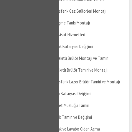
Altıeylül Ertuğrul Atmosferik Gaz Brülörleri Montajı
Altıeylül Ertuğrul Genleşme Tankı Montajı
Altıeylül Ertuğrul Su Tesisat Hizmetleri
Altıeylül Ertuğrul Mutfak Bataryası Değişimi
Altıeylül Ertuğrul Gaz Yakıtlı Brülör Montajı ve Tamiri
Altıeylül Ertuğrul Sıvı Yakıtlı Brülör Tamiri ve Montajı
Altıeylül Ertuğrul Atmosferik Lazer Brülör Tamiri ve Montajı
Altıeylül Ertuğrul Banyo Bataryası Değişimi
Altıeylül Ertuğrul Taharet Musluğu Tamiri
Altıeylül Ertuğrul Musluk Tamiri ve Değişimi
Altıeylül Ertuğrul Mutfak ve Lavabo Gideri Açma