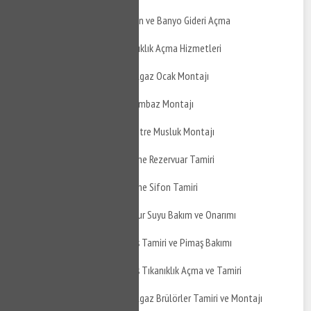
Altıeylül Ertuğrul Balkon ve Banyo Gideri Açma
Altıeylül Ertuğrul Tıkanıklık Açma Hizmetleri
Altıeylül Ertuğrul Doğalgaz Ocak Montajı
Altıeylül Ertuğrul Davlumbaz Montajı
Altıeylül Ertuğrul Ankastre Musluk Montajı
Altıeylül Ertuğrul Gömme Rezervuar Tamiri
Altıeylül Ertuğrul Gömme Sifon Tamiri
Altıeylül Ertuğrul Yağmur Suyu Bakım ve Onarımı
Altıeylül Ertuğrul Pimaş Tamiri ve Pimaş Bakımı
Altıeylül Ertuğrul Pimaş Tıkanıklık Açma ve Tamiri
Altıeylül Ertuğrul Doğalgaz Brülörler Tamiri ve Montajı