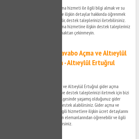
Altıeylül Ertuğrul su kaçak bulma hizmeti ile ilgili bilgi almak ve su
kaçak tespit tamir hizmetlerine ilişkin detaylar hakkında öğrenmek
istediğiniz konuları bize sorabilir, destek taleplerinizi iletebilirsiniz.
Altıeylül Ertuğrul su kaçak bulma hizmetine ilişkin destek talepleriniz
hakkında bizimle bağlantı kurmaktan çekinmeyin.
Altıeylül Ertuğrul Lavabo Açma ve Altıeylül
Ertuğrul Gider Açma - Altıeylül Ertuğrul
Tıkanıklık Açma
Altıeylül Ertuğrul lavabo açma ve Altıeylül Ertuğrul gider açma
hizmetleri ile ilgili bilgi almak ve destek taleplerinizi iletmek için bizi
arayabilir, Altıeylül Ertuğrul bölgesinde yaşamış olduğunuz gider
tıkanıklık problemleri ile ilgili destek alabilirsiniz. Gider açma ve
tıkanıklık açma hizmetleri ve ilgili hizmetlere ilişkin ücret detaylarını
anlaşmalı olduğumuz firmaların elemanlarından öğrenebilir ve ilgili
hizmetler hakkında bilgi alabilirsiniz.