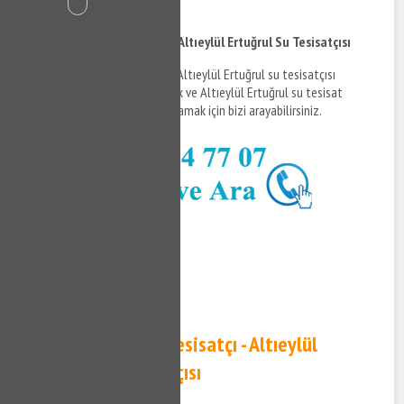
İçindekiler
Altıeylül Ertuğrul Tesisatçı - Altıeylül Ertuğrul Su Tesisatçısı
Altıeylül Ertuğrul tesisatçı ve Altıeylül Ertuğrul su tesisatçısı
hizmetleri hakkında bilgi almak ve Altıeylül Ertuğrul su tesisat
hakkında detaylara erişim sağlamak için bizi arayabilirsiniz.
0532 384 77 07 ✆
Tıkla ve Ara ✆
Altıeylül Ertuğrul Tesisatçı - Altıeylül
Ertuğrul Su Tesisatçısı