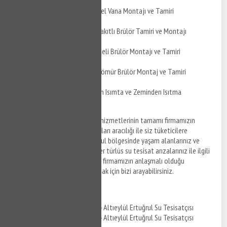
Altıeylül Ertuğrul Küresel Vana Montajı ve Tamiri
Altıeylül Ertuğrul Çift Yakıtlı Brülör Tamiri ve Montajı
Altıeylül Ertuğrul Üflemeli Brülör Montajı ve Tamiri
Altıeylül Ertuğrul Toz Kömür Brülör Montaj ve Tamiri
Altıeylül Ertuğrul Yerden Isımta ve Zeminden Isıtma
Uygulaması
Altıeylül Ertuğrul su tesisat
hizmetlerinin tamamı firmamızın
anlaşmalı olduğu tesisat firmaları aracılığı ile siz tüketicilere
sunulmaktadır. Altıeylül Ertuğrul bölgesinde yaşam alanlarınız ve
ofislerinizde meydana gelen her türlüs su tesisat arızalarınız ile ilgili
destek taleplerinizi iletmek ve firmamızın anlaşmalı olduğu
ekiplerden tesisat hizmeti almak için bizi arayabilirsiniz.