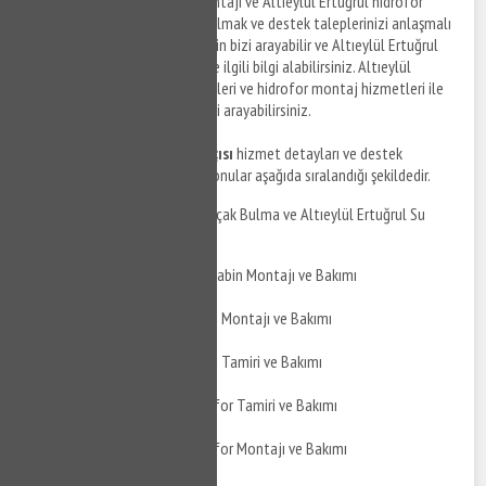
Altıeylül Ertuğrul hidrofor montajı ve Altıeylül Ertuğrul hidrofor
tamir hizmetleri ile ilgili bilgi almak ve destek taleplerinizi anlaşmalı
firma personellerine iletmek için bizi arayabilir ve Altıeylül Ertuğrul
bölgesinde su tesisat tamiri ile ilgili bilgi alabilirsiniz. Altıeylül
Ertuğrul hidrofor tamir hizmetleri ve hidrofor montaj hizmetleri ile
ilgili detaylı bilgi almak için bizi arayabilirsiniz.
Altıeylül Ertuğrul su tesisatçısı
hizmet detayları ve destek
taleplerinizi iletebileceğiniz konular aşağıda sıralandığı şekildedir.
Altıeylül Ertuğrul Su Kaçak Bulma ve Altıeylül Ertuğrul Su
Kaçak Tamiri
Altıeylül Ertuğrul Duşakabin Montajı ve Bakımı
Altıeylül Ertuğrul Jakuzi Montajı ve Bakımı
Altıeylül Ertuğrul Jakuzi Tamiri ve Bakımı
Altıeylül Ertuğrul Hidrofor Tamiri ve Bakımı
Altıeylül Ertuğrul Hidrofor Montajı ve Bakımı