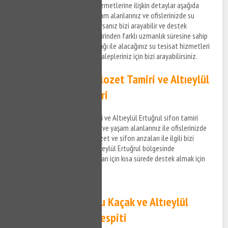
Altıeylül Ertuğrul su tesisat hizmetlerine ilişkin detaylar aşağıda
sıralandığı şekildedir. Sizde yaşam alanlarınız ve ofislerinizde su
tesisat ile ilgili bir arıza yaşıyorsanız bizi arayabilir ve destek
taleplerinizi iletebilirsiniz. Birbirinden farklı uzmanlık süresine sahip
anlaşmalı iş ortaklarımız aracılığı ile alacağınız su tesisat hizmetleri
ile ilgili bilgi almak ve destek talepleriniz için bizi arayabilirsiniz.
Altıeylül Ertuğrul Klozet Tamiri ve Altıeylül
Ertuğrul Sifon Tamiri
Altıeylül Ertuğrul klozet tamiri ve Altıeylül Ertuğrul sifon tamiri
hizmetlerine ilişkin bilgi almak ve yaşam alanlarınız ile ofislerinizde
meydana gelen su tesisat, klozet ve sifon arızaları ile ilgili bizi
arayabilir, bilgi alabilirsiniz. Altıeylül Ertuğrul bölgesinde
yaşayacağınız su tesisat arızaları için kısa sürede destek almak için
bize ulaşabilirsiniz.
Altıeylül Ertuğrul Su Kaçak ve Altıeylül
Ertuğrul Su Kaçak Tespiti