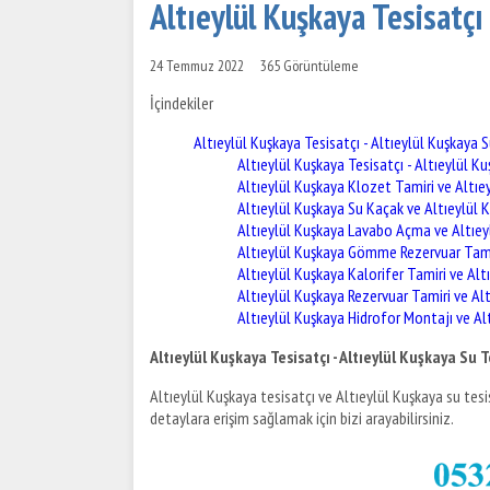
Altıeylül Kuşkaya Tesisatçı 
24 Temmuz 2022
365 Görüntüleme
İçindekiler
Altıeylül Kuşkaya Tesisatçı - Altıeylül Kuşkaya S
Altıeylül Kuşkaya Tesisatçı - Altıeylül Ku
Altıeylül Kuşkaya Klozet Tamiri ve Altıe
Altıeylül Kuşkaya Su Kaçak ve Altıeylül 
Altıeylül Kuşkaya Lavabo Açma ve Altıey
Altıeylül Kuşkaya Gömme Rezervuar Tami
Altıeylül Kuşkaya Kalorifer Tamiri ve Alt
Altıeylül Kuşkaya Rezervuar Tamiri ve Al
Altıeylül Kuşkaya Hidrofor Montajı ve Al
Altıeylül Kuşkaya Tesisatçı - Altıeylül Kuşkaya Su T
Altıeylül Kuşkaya tesisatçı ve Altıeylül Kuşkaya su tes
detaylara erişim sağlamak için bizi arayabilirsiniz.