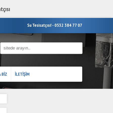
tçısı
Su Tesisatçısı! - 0532 384 77 07
 BİZ
İLETİŞİM