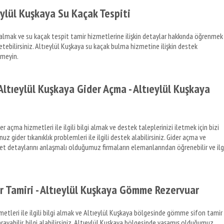
eylül Kuşkaya Su Kaçak Tespiti
gi almak ve su kaçak tespit tamir hizmetlerine ilişkin detaylar hakkında öğrenmek
iletebilirsiniz. Altıeylül Kuşkaya su kaçak bulma hizmetine ilişkin destek
nmeyin.
ltıeylül Kuşkaya Gider Açma - Altıeylül Kuşkaya
 açma hizmetleri ile ilgili bilgi almak ve destek taleplerinizi iletmek için bizi
z gider tıkanıklık problemleri ile ilgili destek alabilirsiniz. Gider açma ve
cret detaylarını anlaşmalı olduğumuz firmaların elemanlarından öğrenebilir ve ilgi
 Tamiri - Altıeylül Kuşkaya Gömme Rezervuar
tleri ile ilgili bilgi almak ve Altıeylül Kuşkaya bölgesinde gömme sifon tamir
arayabilir, bilgi alabilirsiniz. Altıeylül Kuşkaya bölgesinde yaşamış olduğumuz