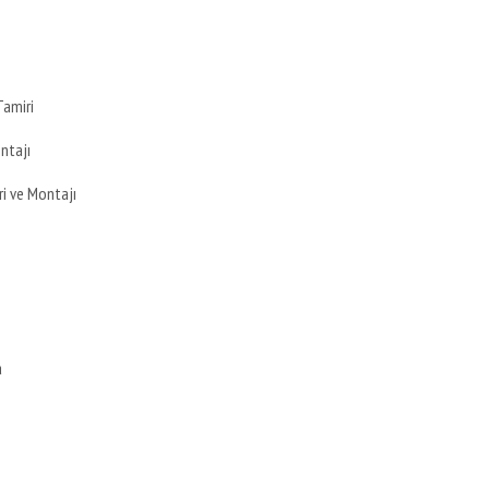
Tamiri
ontajı
ri ve Montajı
a