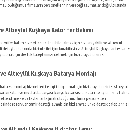
nlaşmalı olduğumuz firmaların personellerinin vereceği talimatlar doğrultusunda
ve Altıeylül Kuşkaya Kalorifer Bakımı
orifer bakım hizmetleri ile ilgili bilgi almak için bizi arayabilir ve Altıeylül
li detaylar hakkında bizimle iletişim kurabilirsiniz. Altıeylül Kuşkaya su tesisat 
lgi almak için destek taleplerinizi iletmek için bizi arayabilirsiniz.
 ve Altıeylül Kuşkaya Batarya Montajı
tarya montaj hizmetleri ile ilgili bilgi almak için bizi arayabilirsiniz. Altıeylül
rızaları ve mutfak bataryası, banyo bataryası arızaları ile ilgili hizmet alma
 Ücretlendirme ve detayları anlaşmalı olduğumuz firma personelleri
esinde rezervuar tamir desteği almak için bizi arayabilir ve destek taleplerinizi
 ve Altıeylül Kuşkaya Hidrofor Tamiri