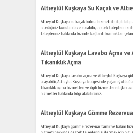
Altıeylül Kuşkaya Su Kaçak ve Altı
Altıeylül Kuşkaya su kaçak bulma hizmeti ile ilgili bil
istediğiniz konuları bize sorabilir, destek taleplerinizi 
talepleriniz hakkında bizimle bağlantı kurmaktan çeki
Altıeylül Kuşkaya Lavabo Açma ve A
Tıkanıklık Açma
Altıeylül Kuşkaya lavabo açma ve Altıeylül Kuşkaya gider
arayabilir, Altıeylül Kuşkaya bölgesinde yaşamış olduğunu
tıkanıklık açma hizmetleri ve ilgili hizmetlere ilişkin ü
hizmetler hakkında bilgi alabilirsiniz.
Altıeylül Kuşkaya Gömme Rezervuar
Altıeylül Kuşkaya gömme rezervuar tamir ve bakım hizme
hizmeti hakkında destek taleplerinizi iletmek için bizi 