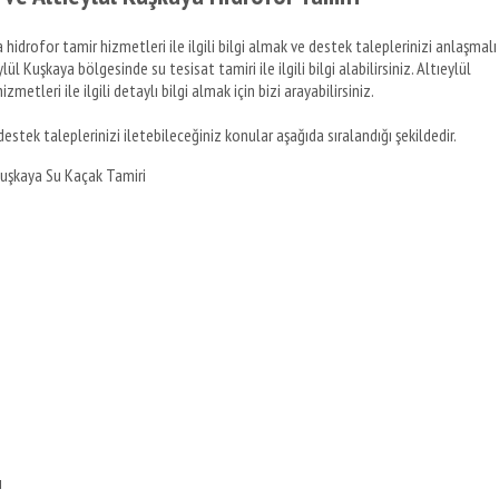
hidrofor tamir hizmetleri ile ilgili bilgi almak ve destek taleplerinizi anlaşmalı
lül Kuşkaya bölgesinde su tesisat tamiri ile ilgili bilgi alabilirsiniz. Altıeylül
tleri ile ilgili detaylı bilgi almak için bizi arayabilirsiniz.
estek taleplerinizi iletebileceğiniz konular aşağıda sıralandığı şekildedir.
Kuşkaya Su Kaçak Tamiri
ı