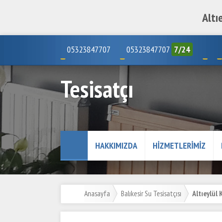
Altı
05323847707
05323847707
7/24
Tesisatçı
HAKKIMIZDA
HIZMETLERIMIZ
Anasayfa
Balıkesir Su Tesisatçısı
Altıeylül 