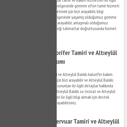
bilgi almak ve Altıeylül Balıklı bölgesinde gömme sifon tamir hizmeti
hakkında destek taleplerinizi iletmek için bizi arayabilir, bilgi
alabilirsiniz. Altıeylül Balıklı bölgesinde yaşamış olduğumuz gömme
rezervuar sorunları ile ilgili bizi arayabilir, anlaşmalı olduğumuz
firmaların personellerinin vereceği talimatlar doğrultusunda hizmet
taleplerinizi iletebilirsiniz.
Altıeylül Balıklı Kalorifer Tamiri ve Altıeylül
Balıklı Kalorifer Bakımı
Altıeylül Balıklı kalorifer tamiri ve Altıeylül Balıklı kalorifer bakım
hizmetleri ile ilgili bilgi almak için bizi arayabilir ve Altıeylül Balıklı
bölgesinde yaşadığınız tesisat sorunları ile ilgili detaylar hakkında
bizimle iletişim kurabilirsiniz. Altıeylül Balıklı su tesisat ve Altıeylül
Balıklı kalorifer tamiri hizmetleri ile ilgili bilgi almak için destek
taleplerinizi iletmek için bizi arayabilirsiniz.
Altıeylül Balıklı Rezervuar Tamiri ve Altıeylül