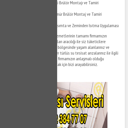
Altıeylül Balıklı Üflemeli Brülör Montajı ve Tamiri
Altıeylül Balıklı Toz Kömür Brülör Montaj ve Tamiri
Altıeylül Balıklı Yerden Isımta ve Zeminden Isıtma Uygulaması
Altıeylül Balıklı su tesisat
hizmetlerinin tamamı firmamızın
anlaşmalı olduğu tesisat firmaları aracılığı ile siz tüketicilere
sunulmaktadır. Altıeylül Balıklı bölgesinde yaşam alanlarınız ve
ofislerinizde meydana gelen her türlüs su tesisat arızalarınız ile ilgili
destek taleplerinizi iletmek ve firmamızın anlaşmalı olduğu
ekiplerden tesisat hizmeti almak için bizi arayabilirsiniz.