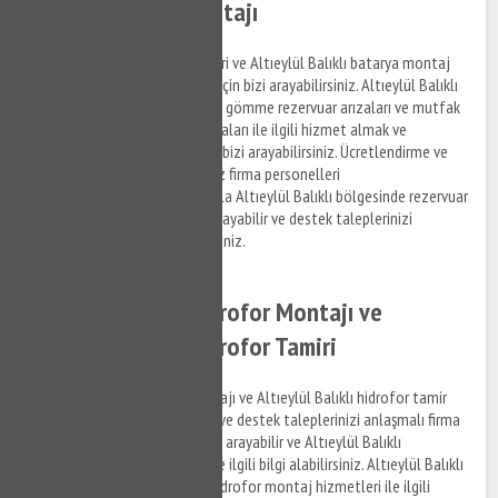
Balıklı Batarya Montajı
Altıeylül Balıklı rezervuar tamiri ve Altıeylül Balıklı batarya montaj
hizmetleri ile ilgili bilgi almak için bizi arayabilirsiniz. Altıeylül Balıklı
bölgesinde yaşamış olduğunuz gömme rezervuar arızaları ve mutfak
bataryası, banyo bataryası arızaları ile ilgili hizmet almak ve
detaylara erişim sağlamak için bizi arayabilirsiniz. Ücretlendirme ve
detayları anlaşmalı olduğumuz firma personelleri
gerçekleştirmektedir. Dolayısıyla Altıeylül Balıklı bölgesinde rezervuar
tamir desteği almak için bizi arayabilir ve destek taleplerinizi
anlaşmalı kurumlara iletebilirsiniz.
Altıeylül Balıklı Hidrofor Montajı ve
Altıeylül Balıklı Hidrofor Tamiri
Altıeylül Balıklı hidrofor montajı ve Altıeylül Balıklı hidrofor tamir
hizmetleri ile ilgili bilgi almak ve destek taleplerinizi anlaşmalı firma
personellerine iletmek için bizi arayabilir ve Altıeylül Balıklı
bölgesinde su tesisat tamiri ile ilgili bilgi alabilirsiniz. Altıeylül Balıklı
hidrofor tamir hizmetleri ve hidrofor montaj hizmetleri ile ilgili