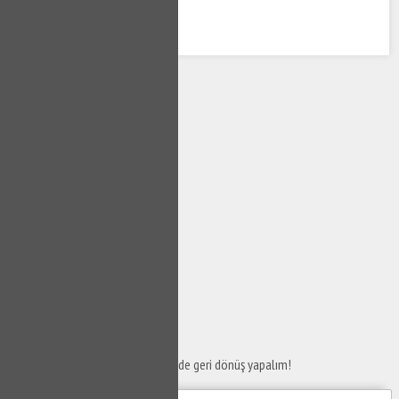
SERVİS TALEP
FORMU
Taleplerinizi bize iletin en kısa sürede geri dönüş yapalım!