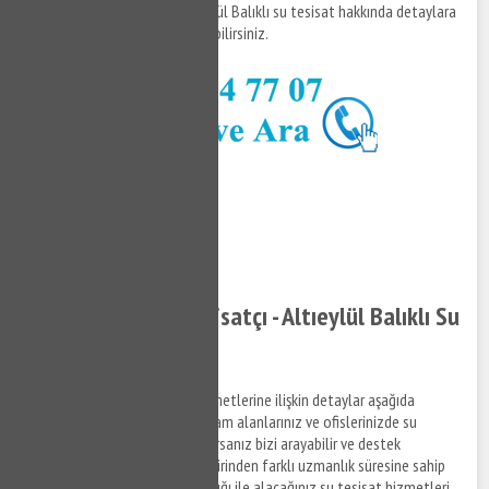
hakkında bilgi almak ve Altıeylül Balıklı su tesisat hakkında detaylara
erişim sağlamak için bizi arayabilirsiniz.
0532 384 77 07 ✆
Tıkla ve Ara ✆
Altıeylül Balıklı Tesisatçı - Altıeylül Balıklı Su
Tesisatçısı
Altıeylül Balıklı su tesisat hizmetlerine ilişkin detaylar aşağıda
sıralandığı şekildedir. Sizde yaşam alanlarınız ve ofislerinizde su
tesisat ile ilgili bir arıza yaşıyorsanız bizi arayabilir ve destek
taleplerinizi iletebilirsiniz. Birbirinden farklı uzmanlık süresine sahip
anlaşmalı iş ortaklarımız aracılığı ile alacağınız su tesisat hizmetleri