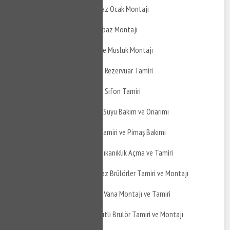
Altıeylül Balıklı Doğalgaz Ocak Montajı
Altıeylül Balıklı Davlumbaz Montajı
Altıeylül Balıklı Ankastre Musluk Montajı
Altıeylül Balıklı Gömme Rezervuar Tamiri
Altıeylül Balıklı Gömme Sifon Tamiri
Altıeylül Balıklı Yağmur Suyu Bakım ve Onarımı
Altıeylül Balıklı Pimaş Tamiri ve Pimaş Bakımı
Altıeylül Balıklı Pimaş Tıkanıklık Açma ve Tamiri
Altıeylül Balıklı Doğalgaz Brülörler Tamiri ve Montajı
Altıeylül Balıklı Küresel Vana Montajı ve Tamiri
Altıeylül Balıklı Çift Yakıtlı Brülör Tamiri ve Montajı