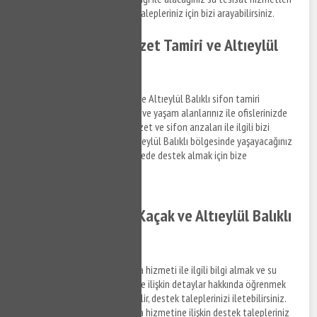
ile ilgili bilgi almak ve destek talepleriniz için bizi arayabilirsiniz.
Altıeylül Balıklı Klozet Tamiri ve Altıeylül
Balıklı Sifon Tamiri
Altıeylül Balıklı klozet tamiri ve Altıeylül Balıklı sifon tamiri
hizmetlerine ilişkin bilgi almak ve yaşam alanlarınız ile ofislerinizde
meydana gelen su tesisat, klozet ve sifon arızaları ile ilgili bizi
arayabilir, bilgi alabilirsiniz. Altıeylül Balıklı bölgesinde yaşayacağınız
su tesisat arızaları için kısa sürede destek almak için bize
ulaşabilirsiniz.
Altıeylül Balıklı Su Kaçak ve Altıeylül Balıklı
Su Kaçak Tespiti
Altıeylül Balıklı su kaçak bulma hizmeti ile ilgili bilgi almak ve su
kaçak tespit tamir hizmetlerine ilişkin detaylar hakkında öğrenmek
istediğiniz konuları bize sorabilir, destek taleplerinizi iletebilirsiniz.
Altıeylül Balıklı su kaçak bulma hizmetine ilişkin destek talepleriniz