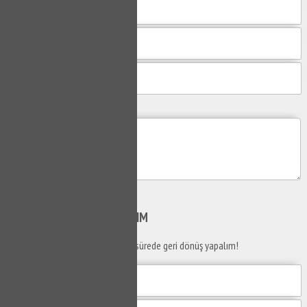
Mesajım
Gönder
SİZİ
ARAYALIM
Telefon numaranızı bırakın en kısa sürede geri dönüş yapalım!