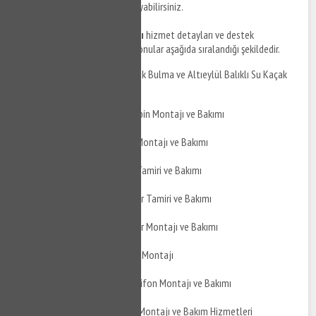
detaylı bilgi almak için bizi arayabilirsiniz.
Altıeylül Balıklı su tesisatçısı
hizmet detayları ve destek
taleplerinizi iletebileceğiniz konular aşağıda sıralandığı şekildedir.
Altıeylül Balıklı Su Kaçak Bulma ve Altıeylül Balıklı Su Kaçak
Tamiri
Altıeylül Balıklı Duşakabin Montajı ve Bakımı
Altıeylül Balıklı Jakuzi Montajı ve Bakımı
Altıeylül Balıklı Jakuzi Tamiri ve Bakımı
Altıeylül Balıklı Hidrofor Tamiri ve Bakımı
Altıeylül Balıklı Hidrofor Montajı ve Bakımı
Altıeylül Balıklı Şofben Montajı
Altıeylül Balıklı Termosifon Montajı ve Bakımı
Altıeylül Balıklı Boyler Montajı ve Bakım Hizmetleri