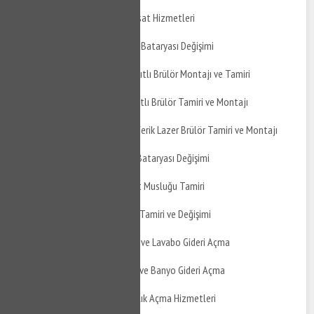
Altıeylül Balıklı Su Tesisat Hizmetleri
Altıeylül Balıklı Mutfak Bataryası Değişimi
Altıeylül Balıklı Gaz Yakıtlı Brülör Montajı ve Tamiri
Altıeylül Balıklı Sıvı Yakıtlı Brülör Tamiri ve Montajı
Altıeylül Balıklı Atmosferik Lazer Brülör Tamiri ve Montajı
Altıeylül Balıklı Banyo Bataryası Değişimi
Altıeylül Balıklı Taharet Musluğu Tamiri
Altıeylül Balıklı Musluk Tamiri ve Değişimi
Altıeylül Balıklı Mutfak ve Lavabo Gideri Açma
Altıeylül Balıklı Balkon ve Banyo Gideri Açma
Altıeylül Balıklı Tıkanıklık Açma Hizmetleri