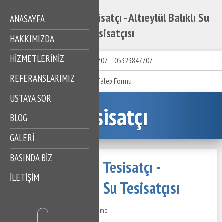
Altıeylül Balıklı Tesisatçı - Altıeylül Balıklı Su
ANASAYFA
Tesisatçısı
HAKKIMIZDA
HIZMETLERIMIZ
05323847707
05323847707
REFERANSLARIMIZ
Talep Formu
USTAYA SOR
Tesisatçı
BLOG
GALERİ
BASINDA BİZ
Altıeylül Balıklı Tesisatçı -
İLETİŞİM
Altıeylül Balıklı Su Tesisatçısı
24 Temmuz 2022
371 Görüntüleme