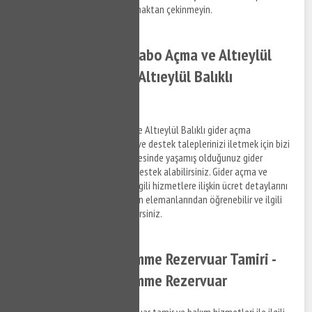
hakkında bizimle bağlantı kurmaktan çekinmeyin.
Altıeylül Balıklı Lavabo Açma ve Altıeylül
Balıklı Gider Açma - Altıeylül Balıklı
Tıkanıklık Açma
Altıeylül Balıklı lavabo açma ve Altıeylül Balıklı gider açma
hizmetleri ile ilgili bilgi almak ve destek taleplerinizi iletmek için bizi
arayabilir, Altıeylül Balıklı bölgesinde yaşamış olduğunuz gider
tıkanıklık problemleri ile ilgili destek alabilirsiniz. Gider açma ve
tıkanıklık açma hizmetleri ve ilgili hizmetlere ilişkin ücret detaylarını
anlaşmalı olduğumuz firmaların elemanlarından öğrenebilir ve ilgili
hizmetler hakkında bilgi alabilirsiniz.
Altıeylül Balıklı Gömme Rezervuar Tamiri -
Altıeylül Balıklı Gömme Rezervuar
Altıeylül Balıklı gömme rezervuar tamir ve bakım hizmetleri ile ilgili