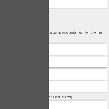
Gönder
Ustaya
Sor
Yaşam alanlarınız ve ofislerinizde yaşadığınız problemleri gönderin, hemen
yanıtlayalım.
Sorunuzun Başlığı
(Örn: Kombim yeteri kadar ısıtmıyor)