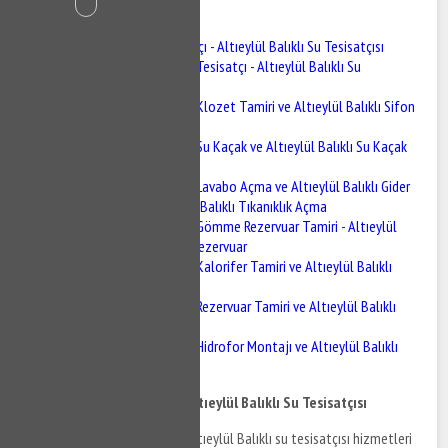
İçindekiler
Altıeylül Balıklı Tesisatçı - Altıeylül Balıklı Su Tesisatçısı
Altıeylül Balıklı Tesisatçı - Altıeylül Balıklı Su
Tesisatçısı
Altıeylül Balıklı Klozet Tamiri ve Altıeylül Balıklı Sifon
Tamiri
Altıeylül Balıklı Su Kaçak ve Altıeylül Balıklı Su Kaçak
Tespiti
Altıeylül Balıklı Lavabo Açma ve Altıeylül Balıklı Gider
Açma - Altıeylül Balıklı Tıkanıklık Açma
Altıeylül Balıklı Gömme Rezervuar Tamiri - Altıeylül
Balıklı Gömme Rezervuar
Altıeylül Balıklı Kalorifer Tamiri ve Altıeylül Balıklı
Kalorifer Bakımı
Altıeylül Balıklı Rezervuar Tamiri ve Altıeylül Balıklı
Batarya Montajı
Altıeylül Balıklı Hidrofor Montajı ve Altıeylül Balıklı
Hidrofor Tamiri
Altıeylül Balıklı Tesisatçı - Altıeylül Balıklı Su Tesisatçısı
Altıeylül Balıklı tesisatçı ve Altıeylül Balıklı su tesisatçısı hizmetleri