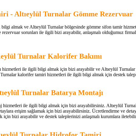
iri - Altıeylül Turnalar Gömme Rezervuar
 bilgi almak ve Altıeylül Turnalar bölgesinde gömme sifon tamir hizmeti h
ezervuar sorunları ile ilgili bizi arayabilir, anlaşmalı olduğumuz firma
tıeylül Turnalar Kalorifer Bakımı
hizmetleri ile ilgili bilgi almak için bizi arayabilir ve Altıeylül Turnalar
Turnalar kalorifer tamiri hizmetleri ile ilgili bilgi almak için destek talepl
tıeylül Turnalar Batarya Montajı
j hizmetleri ile ilgili bilgi almak için bizi arayabilirsiniz. Altıeylül T
detaylara erişim sağlamak için bizi arayabilirsiniz. Ücretlendirme ve det
için bizi arayabilir ve destek taleplerinizi anlaşmalı kurumlara iletebilir
tıeylül Turnalar Hidrofor Tamiri