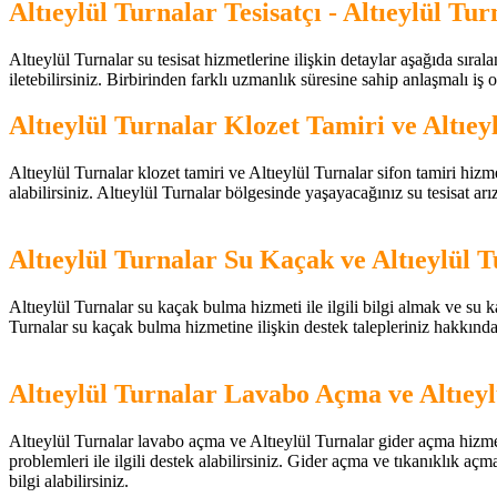
Altıeylül Turnalar Tesisatçı - Altıeylül Tur
Altıeylül Turnalar su tesisat hizmetlerine ilişkin detaylar aşağıda sıralan
iletebilirsiniz. Birbirinden farklı uzmanlık süresine sahip anlaşmalı iş ort
Altıeylül Turnalar Klozet Tamiri ve Altıey
Altıeylül Turnalar klozet tamiri ve Altıeylül Turnalar sifon tamiri hizmet
alabilirsiniz. Altıeylül Turnalar bölgesinde yaşayacağınız su tesisat arız
Altıeylül Turnalar Su Kaçak ve Altıeylül 
Altıeylül Turnalar su kaçak bulma hizmeti ile ilgili bilgi almak ve su ka
Turnalar su kaçak bulma hizmetine ilişkin destek talepleriniz hakkın
Altıeylül Turnalar Lavabo Açma ve Altıey
Altıeylül Turnalar lavabo açma ve Altıeylül Turnalar gider açma hizmetle
problemleri ile ilgili destek alabilirsiniz. Gider açma ve tıkanıklık aç
bilgi alabilirsiniz.