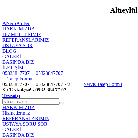
Altıeylül
ANASAYFA
HAKKIMIZDA
HIZMETLERIMIZ
REFERANSLARIMIZ
USTAYA SOR
BLOG
GALERİ
BASINDA BİZ
İLETİŞİM
05323847707
05323847707
Talep Formu
05323847707
05323847707
7/24
Servis Talep Formu
Su Tesisatçısı! - 0532 384 77 07
Tesisatçı
HAKKIMIZDA
Hizmetlerimiz
REFERANSLARIMIZ
USTAYA SORU SOR
GALERİ
BASINDA BİZ