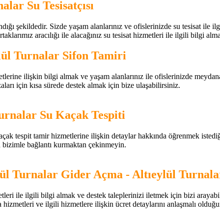
nalar Su Tesisatçısı
dığı şekildedir. Sizde yaşam alanlarınız ve ofislerinizde su tesisat ile ilgi
aklarımız aracılığı ile alacağınız su tesisat hizmetleri ile ilgili bilgi alm
lül Turnalar Sifon Tamiri
lerine ilişkin bilgi almak ve yaşam alanlarınız ile ofislerinizde meydana gel
aları için kısa sürede destek almak için bize ulaşabilirsiniz.
Turnalar Su Kaçak Tespiti
çak tespit tamir hizmetlerine ilişkin detaylar hakkında öğrenmek istediğini
da bizimle bağlantı kurmaktan çekinmeyin.
lül Turnalar Gider Açma - Altıeylül Turnal
ri ile ilgili bilgi almak ve destek taleplerinizi iletmek için bizi araya
ma hizmetleri ve ilgili hizmetlere ilişkin ücret detaylarını anlaşmalı old