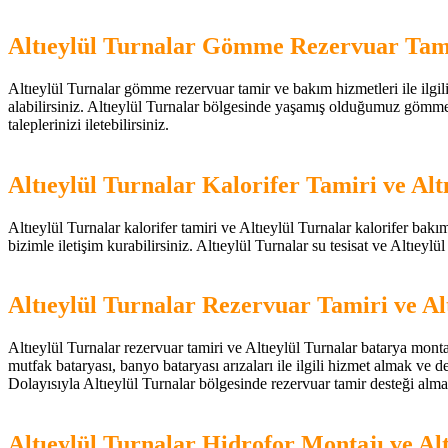
Altıeylül Turnalar Gömme Rezervuar Tam
Altıeylül Turnalar gömme rezervuar tamir ve bakım hizmetleri ile ilgili
alabilirsiniz. Altıeylül Turnalar bölgesinde yaşamış olduğumuz gömme r
taleplerinizi iletebilirsiniz.
Altıeylül Turnalar Kalorifer Tamiri ve Al
Altıeylül Turnalar kalorifer tamiri ve Altıeylül Turnalar kalorifer bakım 
bizimle iletişim kurabilirsiniz. Altıeylül Turnalar su tesisat ve Altıeylül 
Altıeylül Turnalar Rezervuar Tamiri ve Al
Altıeylül Turnalar rezervuar tamiri ve Altıeylül Turnalar batarya monta
mutfak bataryası, banyo bataryası arızaları ile ilgili hizmet almak ve 
Dolayısıyla Altıeylül Turnalar bölgesinde rezervuar tamir desteği almak 
Altıeylül Turnalar Hidrofor Montajı ve Al