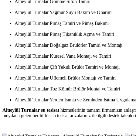
Altıeylül Turnalar Gömme Sifon Tamiri
Altıeylül Turnalar Yağmur Suyu Bakım ve Onarımı
Altıeylül Turnalar Pimaş Tamiri ve Pimaş Bakımı
Altıeylül Turnalar Pimaş Tıkanıklık Açma ve Tamiri
Altıeylül Turnalar Doğalgaz Brülörler Tamiri ve Montajı
Altıeylül Turnalar Küresel Vana Montajı ve Tamiri
Altıeylül Turnalar Çift Yakıtlı Brülör Tamiri ve Montajı
Altıeylül Turnalar Üflemeli Brülör Montajı ve Tamiri
Altıeylül Turnalar Toz Kömür Brülör Montaj ve Tamiri
Altıeylül Turnalar Yerden Isımta ve Zeminden Isıtma Uygulama
Altıeylül Turnalar su tesisat
hizmetlerinin tamamı firmamızın anlaşmalı
meydana gelen her türlüs su tesisat arızalarınız ile ilgili destek talepl