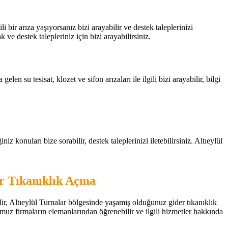
li bir arıza yaşıyorsanız bizi arayabilir ve destek taleplerinizi
ak ve destek talepleriniz için bizi arayabilirsiniz.
en su tesisat, klozet ve sifon arızaları ile ilgili bizi arayabilir, bilgi
z konuları bize sorabilir, destek taleplerinizi iletebilirsiniz. Altıeylül
ar Tıkanıklık Açma
bilir, Altıeylül Turnalar bölgesinde yaşamış olduğunuz gider tıkanıklık
uğumuz firmaların elemanlarından öğrenebilir ve ilgili hizmetler hakkında