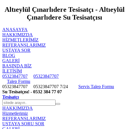
Altıeylül Çınarlıdere Tesisatçı - Altıeylül
Çınarlıdere Su Tesisatçısı
ANASAYFA
HAKKIMIZDA
HIZMETLERIMIZ
REFERANSLARIMIZ
USTAYA SOR
BLOG
GALERİ
BASINDA BİZ
İLETİŞİM
05323847707
05323847707
Talep Formu
05323847707
05323847707
7/24
Servis Talep Formu
Su Tesisatçısı! - 0532 384 77 07
Tesisatçı
HAKKIMIZDA
Hizmetlerimiz
REFERANSLARIMIZ
USTAYA SORU SOR
GALERİ