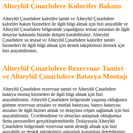
Altıeylül Çınarlıdere Kalorifer Bakımı
Altıeylül Çınarlıdere kalorifer tamiri ve Altıeylül Çınarlıdere
kalorifer bakım hizmetleri ile ilgili bilgi almak için bizi arayabilir ve
Altıeylül Çınarlıdere bölgesinde yaşadığınız tesisat sorunları ile ilgili
detaylar hakkında bizimle iletişim kurabilirsiniz. Altıeylül
Çınarlıdere su tesisat ve Altıeylül Çınarlıdere kalorifer tamiri
hizmetleri ile ilgili bilgi almak için destek taleplerinizi iletmek için
bizi arayabilirsiniz.
Altıeylül Çınarlıdere Rezervuar Tamiri
ve Altıeylül Çınarlıdere Batarya Montajı
Altıeylül Çınarlıdere rezervuar tamiri ve Altıeylül Çınarlıdere
batarya montaj hizmetleri ile ilgili bilgi almak için bizi
arayabilirsiniz. Altıeylül Çınarlıdere bölgesinde yaşamış olduğunuz
gömme rezervuar arızaları ve mutfak bataryası, banyo bataryası
arızaları ile ilgili hizmet almak ve detaylara erişim sağlamak için bizi
arayabilirsiniz. Ücretlendirme ve detayları anlaşmalı olduğumuz
firma personelleri gerçekleştirmektedir. Dolayısıyla Altıeylül
Çınarlıdere bölgesinde rezervuar tamir desteği almak için bizi
arayabilir ve destek taleplerinizi anlaşmalı kurumlara iletebilirsiniz.