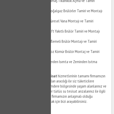
Altıeylül Meryemdere Pimaş Tıkanıklık Açma ve Tamiri
Altıeylül Meryemdere Doğalgaz Brülörler Tamiri ve Montajı
Altıeylül Meryemdere Küresel Vana Montajı ve Tamiri
Altıeylül Meryemdere Çift Yakıtlı Brülör Tamiri ve Montajı
Altıeylül Meryemdere Üflemeli Brülör Montajı ve Tamiri
Altıeylül Meryemdere Toz Kömür Brülör Montaj ve Tamiri
Altıeylül Meryemdere Yerden Isımta ve Zeminden Isıtma
Uygulaması
Altıeylül Meryemdere su tesisat
hizmetlerinin tamamı firmamızın
anlaşmalı olduğu tesisat firmaları aracılığı ile siz tüketicilere
sunulmaktadır. Altıeylül Meryemdere bölgesinde yaşam alanlarınız ve
ofislerinizde meydana gelen her türlüs su tesisat arızalarınız ile ilgili
destek taleplerinizi iletmek ve firmamızın anlaşmalı olduğu
ekiplerden tesisat hizmeti almak için bizi arayabilirsiniz.