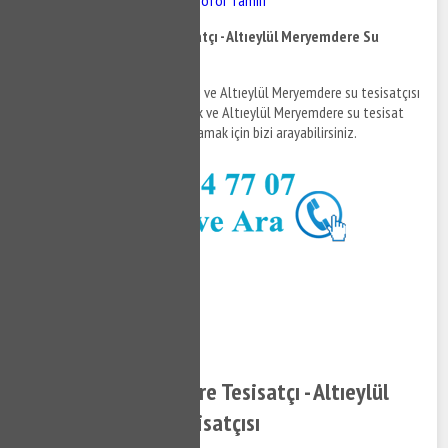
Altıeylül Meryemdere Tesisatçı - Altıeylül Meryemdere Su
Tesisatçısı
Altıeylül Meryemdere tesisatçı ve Altıeylül Meryemdere su tesisatçısı
hizmetleri hakkında bilgi almak ve Altıeylül Meryemdere su tesisat
hakkında detaylara erişim sağlamak için bizi arayabilirsiniz.
0532 384 77 07 ✆
Tıkla ve Ara ✆
Altıeylül Meryemdere Tesisatçı - Altıeylül
Meryemdere Su Tesisatçısı