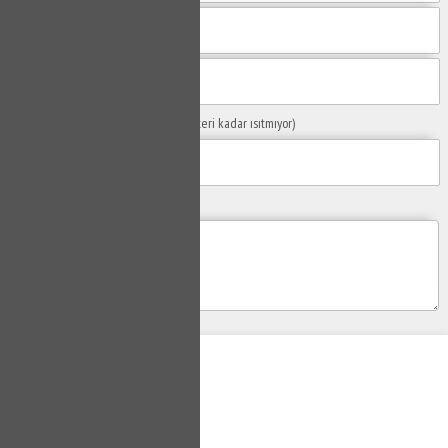
Sorunuzun Başlığı
(Örn: Kombim yeteri kadar ısıtmıyor)
Yaşadığınız Problemler
Gönder
Su Tesisatçısı