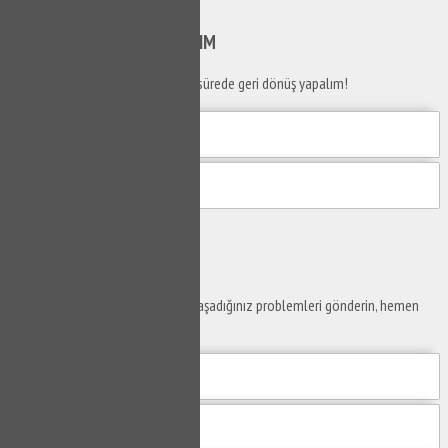
Gönder
SİZİ
ARAYALIM
Telefon numaranızı bırakın en kısa sürede geri dönüş yapalım!
Gönder
Ustaya
Sor
Yaşam alanlarınız ve ofislerinizde yaşadığınız problemleri gönderin, hemen
yanıtlayalım.