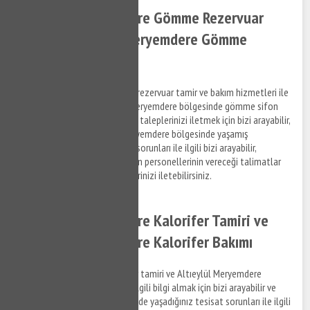
Altıeylül Meryemdere Gömme Rezervuar
Tamiri - Altıeylül Meryemdere Gömme
Rezervuar
Altıeylül Meryemdere gömme rezervuar tamir ve bakım hizmetleri ile
ilgili bilgi almak ve Altıeylül Meryemdere bölgesinde gömme sifon
tamir hizmeti hakkında destek taleplerinizi iletmek için bizi arayabilir,
bilgi alabilirsiniz. Altıeylül Meryemdere bölgesinde yaşamış
olduğumuz gömme rezervuar sorunları ile ilgili bizi arayabilir,
anlaşmalı olduğumuz firmaların personellerinin vereceği talimatlar
doğrultusunda hizmet taleplerinizi iletebilirsiniz.
Altıeylül Meryemdere Kalorifer Tamiri ve
Altıeylül Meryemdere Kalorifer Bakımı
Altıeylül Meryemdere kalorifer tamiri ve Altıeylül Meryemdere
kalorifer bakım hizmetleri ile ilgili bilgi almak için bizi arayabilir ve
Altıeylül Meryemdere bölgesinde yaşadığınız tesisat sorunları ile ilgili