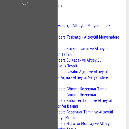
24 Temmuz 2022
373 Görüntüleme
İçindekiler
Altıeylül Meryemdere Tesisatçı - Altıeylül Meryemdere Su
Tesisatçısı
Altıeylül Meryemdere Tesisatçı - Altıeylül Meryemdere
Su Tesisatçısı
Altıeylül Meryemdere Klozet Tamiri ve Altıeylül
Meryemdere Sifon Tamiri
Altıeylül Meryemdere Su Kaçak ve Altıeylül
Meryemdere Su Kaçak Tespiti
Altıeylül Meryemdere Lavabo Açma ve Altıeylül
Meryemdere Gider Açma - Altıeylül Meryemdere
Tıkanıklık Açma
Altıeylül Meryemdere Gömme Rezervuar Tamiri -
Altıeylül Meryemdere Gömme Rezervuar
Altıeylül Meryemdere Kalorifer Tamiri ve Altıeylül
Meryemdere Kalorifer Bakımı
Altıeylül Meryemdere Rezervuar Tamiri ve Altıeylül
Meryemdere Batarya Montajı
Altıeylül Meryemdere Hidrofor Montajı ve Altıeylül
Meryemdere Hidrofor Tamiri