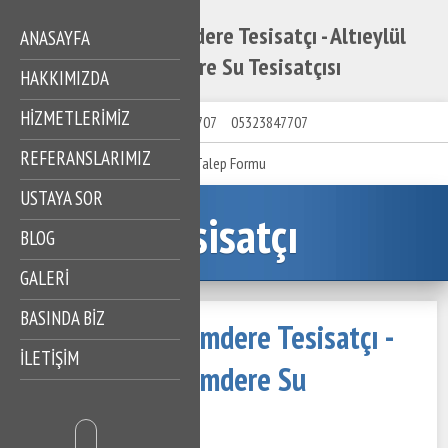
Altıeylül Meryemdere Tesisatçı - Altıeylül
ANASAYFA
Meryemdere Su Tesisatçısı
HAKKIMIZDA
HIZMETLERIMIZ
05323847707
05323847707
REFERANSLARIMIZ
Talep Formu
USTAYA SOR
Tesisatçı
BLOG
GALERİ
BASINDA BİZ
Altıeylül Meryemdere Tesisatçı -
İLETİŞİM
Altıeylül Meryemdere Su
Tesisatçısı