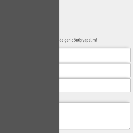
SERVİS TALEP
FORMU
Taleplerinizi bize iletin en kısa sürede geri dönüş yapalım!
Mesajım