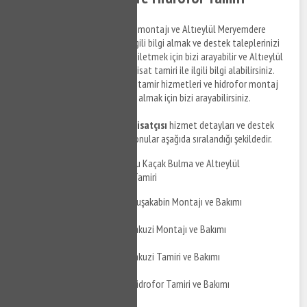
Altıeylül Meryemdere hidrofor montajı ve Altıeylül Meryemdere
hidrofor tamir hizmetleri ile ilgili bilgi almak ve destek taleplerinizi
anlaşmalı firma personellerine iletmek için bizi arayabilir ve Altıeylül
Meryemdere bölgesinde su tesisat tamiri ile ilgili bilgi alabilirsiniz.
Altıeylül Meryemdere hidrofor tamir hizmetleri ve hidrofor montaj
hizmetleri ile ilgili detaylı bilgi almak için bizi arayabilirsiniz.
Altıeylül Meryemdere su tesisatçısı
hizmet detayları ve destek
taleplerinizi iletebileceğiniz konular aşağıda sıralandığı şekildedir.
Altıeylül Meryemdere Su Kaçak Bulma ve Altıeylül
Meryemdere Su Kaçak Tamiri
Altıeylül Meryemdere Duşakabin Montajı ve Bakımı
Altıeylül Meryemdere Jakuzi Montajı ve Bakımı
Altıeylül Meryemdere Jakuzi Tamiri ve Bakımı
Altıeylül Meryemdere Hidrofor Tamiri ve Bakımı