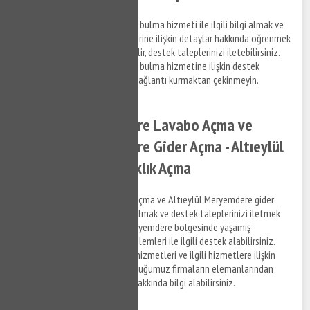
Altıeylül Meryemdere su kaçak bulma hizmeti ile ilgili bilgi almak ve
su kaçak tespit tamir hizmetlerine ilişkin detaylar hakkında öğrenmek
istediğiniz konuları bize sorabilir, destek taleplerinizi iletebilirsiniz.
Altıeylül Meryemdere su kaçak bulma hizmetine ilişkin destek
talepleriniz hakkında bizimle bağlantı kurmaktan çekinmeyin.
Altıeylül Meryemdere Lavabo Açma ve
Altıeylül Meryemdere Gider Açma - Altıeylül
Meryemdere Tıkanıklık Açma
Altıeylül Meryemdere lavabo açma ve Altıeylül Meryemdere gider
açma hizmetleri ile ilgili bilgi almak ve destek taleplerinizi iletmek
için bizi arayabilir, Altıeylül Meryemdere bölgesinde yaşamış
olduğunuz gider tıkanıklık problemleri ile ilgili destek alabilirsiniz.
Gider açma ve tıkanıklık açma hizmetleri ve ilgili hizmetlere ilişkin
ücret detaylarını anlaşmalı olduğumuz firmaların elemanlarından
öğrenebilir ve ilgili hizmetler hakkında bilgi alabilirsiniz.