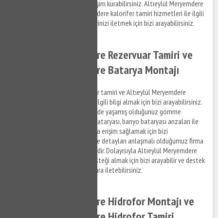
detaylar hakkında bizimle iletişim kurabilirsiniz. Altıeylül Meryemdere
su tesisat ve Altıeylül Meryemdere kalorifer tamiri hizmetleri ile ilgili
bilgi almak için destek taleplerinizi iletmek için bizi arayabilirsiniz.
Altıeylül Meryemdere Rezervuar Tamiri ve
Altıeylül Meryemdere Batarya Montajı
Altıeylül Meryemdere rezervuar tamiri ve Altıeylül Meryemdere
batarya montaj hizmetleri ile ilgili bilgi almak için bizi arayabilirsiniz.
Altıeylül Meryemdere bölgesinde yaşamış olduğunuz gömme
rezervuar arızaları ve mutfak bataryası, banyo bataryası arızaları ile
ilgili hizmet almak ve detaylara erişim sağlamak için bizi
arayabilirsiniz. Ücretlendirme ve detayları anlaşmalı olduğumuz firma
personelleri gerçekleştirmektedir. Dolayısıyla Altıeylül Meryemdere
bölgesinde rezervuar tamir desteği almak için bizi arayabilir ve destek
taleplerinizi anlaşmalı kurumlara iletebilirsiniz.
Altıeylül Meryemdere Hidrofor Montajı ve
Altıeylül Meryemdere Hidrofor Tamiri