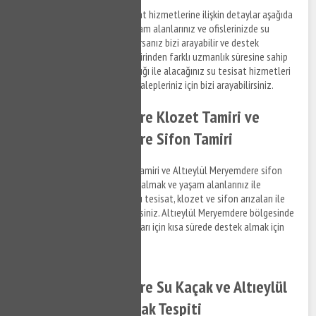
Altıeylül Meryemdere su tesisat hizmetlerine ilişkin detaylar aşağıda
sıralandığı şekildedir. Sizde yaşam alanlarınız ve ofislerinizde su
tesisat ile ilgili bir arıza yaşıyorsanız bizi arayabilir ve destek
taleplerinizi iletebilirsiniz. Birbirinden farklı uzmanlık süresine sahip
anlaşmalı iş ortaklarımız aracılığı ile alacağınız su tesisat hizmetleri
ile ilgili bilgi almak ve destek talepleriniz için bizi arayabilirsiniz.
Altıeylül Meryemdere Klozet Tamiri ve
Altıeylül Meryemdere Sifon Tamiri
Altıeylül Meryemdere klozet tamiri ve Altıeylül Meryemdere sifon
tamiri hizmetlerine ilişkin bilgi almak ve yaşam alanlarınız ile
ofislerinizde meydana gelen su tesisat, klozet ve sifon arızaları ile
ilgili bizi arayabilir, bilgi alabilirsiniz. Altıeylül Meryemdere bölgesinde
yaşayacağınız su tesisat arızaları için kısa sürede destek almak için
bize ulaşabilirsiniz.
Altıeylül Meryemdere Su Kaçak ve Altıeylül
Meryemdere Su Kaçak Tespiti