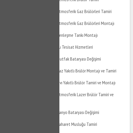
Altıeylül Meryemdere Atmosferik Gaz Brülörleri Tamiri
Altıeylül Meryemdere Atmosferik Gaz Brülörleri Montajı
Altıeylül Meryemdere Genleşme Tankı Montajı
Altıeylül Meryemdere Su Tesisat Hizmetleri
Altıeylül Meryemdere Mutfak Bataryası Değişimi
Altıeylül Meryemdere Gaz Yakıtlı Brülör Montajı ve Tamiri
Altıeylül Meryemdere Sıvı Yakıtlı Brülör Tamiri ve Montajı
Altıeylül Meryemdere Atmosferik Lazer Brülör Tamiri ve
Montajı
Altıeylül Meryemdere Banyo Bataryası Değişimi
Altıeylül Meryemdere Taharet Musluğu Tamiri