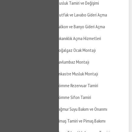
Altıeylül Meryemdere Musluk Tamiri ve Değişimi
Altıeylül Meryemdere Mutfak ve Lavabo Gideri Açma
Altıeylül Meryemdere Balkon ve Banyo Gideri Açma
Altıeylül Meryemdere Tıkanıklık Açma Hizmetleri
Altıeylül Meryemdere Doğalgaz Ocak Montajı
Altıeylül Meryemdere Davlumbaz Montajı
Altıeylül Meryemdere Ankastre Musluk Montajı
Altıeylül Meryemdere Gömme Rezervuar Tamiri
Altıeylül Meryemdere Gömme Sifon Tamiri
Altıeylül Meryemdere Yağmur Suyu Bakım ve Onarımı
Altıeylül Meryemdere Pimaş Tamiri ve Pimaş Bakımı