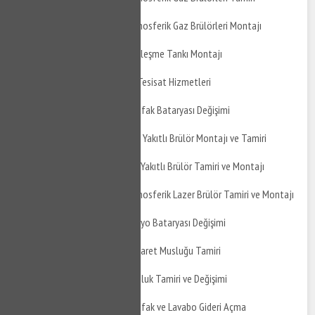
Yaşar Doğu Caddesi Atmosferik Gaz Brülörleri Montajı
Yaşar Doğu Caddesi Genleşme Tankı Montajı
Yaşar Doğu Caddesi Su Tesisat Hizmetleri
Yaşar Doğu Caddesi Mutfak Bataryası Değişimi
Yaşar Doğu Caddesi Gaz Yakıtlı Brülör Montajı ve Tamiri
Yaşar Doğu Caddesi Sıvı Yakıtlı Brülör Tamiri ve Montajı
Yaşar Doğu Caddesi Atmosferik Lazer Brülör Tamiri ve Montajı
Yaşar Doğu Caddesi Banyo Bataryası Değişimi
Yaşar Doğu Caddesi Taharet Musluğu Tamiri
Yaşar Doğu Caddesi Musluk Tamiri ve Değişimi
Yaşar Doğu Caddesi Mutfak ve Lavabo Gideri Açma