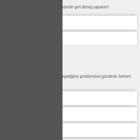
Telefon numaranızı bırakın en kısa sürede geri dönüş yapalım!
Gönder
Ustaya
Sor
Yaşam alanlarınız ve ofislerinizde yaşadığınız problemleri gönderin, hemen
yanıtlayalım.