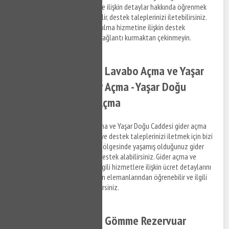
kaçak tespit tamir hizmetlerine ilişkin detaylar hakkında öğrenmek
istediğiniz konuları bize sorabilir, destek taleplerinizi iletebilirsiniz.
Yaşar Doğu Caddesi su kaçak bulma hizmetine ilişkin destek
talepleriniz hakkında bizimle bağlantı kurmaktan çekinmeyin.
Yaşar Doğu Caddesi Lavabo Açma ve Yaşar
Doğu Caddesi Gider Açma - Yaşar Doğu
Caddesi Tıkanıklık Açma
Yaşar Doğu Caddesi lavabo açma ve Yaşar Doğu Caddesi gider açma
hizmetleri ile ilgili bilgi almak ve destek taleplerinizi iletmek için bizi
arayabilir, Yaşar Doğu Caddesi bölgesinde yaşamış olduğunuz gider
tıkanıklık problemleri ile ilgili destek alabilirsiniz. Gider açma ve
tıkanıklık açma hizmetleri ve ilgili hizmetlere ilişkin ücret detaylarını
anlaşmalı olduğumuz firmaların elemanlarından öğrenebilir ve ilgili
hizmetler hakkında bilgi alabilirsiniz.
Yaşar Doğu Caddesi Gömme Rezervuar