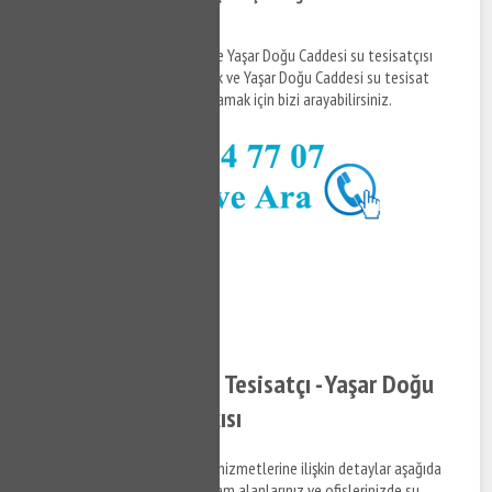
Tesisatçısı
Yaşar Doğu Caddesi tesisatçı ve Yaşar Doğu Caddesi su tesisatçısı
hizmetleri hakkında bilgi almak ve Yaşar Doğu Caddesi su tesisat
hakkında detaylara erişim sağlamak için bizi arayabilirsiniz.
0532 384 77 07 ✆
Tıkla ve Ara ✆
Yaşar Doğu Caddesi Tesisatçı - Yaşar Doğu
Caddesi Su Tesisatçısı
Yaşar Doğu Caddesi su tesisat hizmetlerine ilişkin detaylar aşağıda
sıralandığı şekildedir. Sizde yaşam alanlarınız ve ofislerinizde su