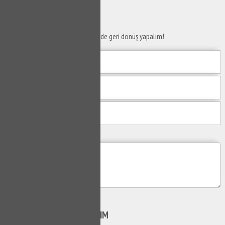
SERVİS TALEP
FORMU
Taleplerinizi bize iletin en kısa sürede geri dönüş yapalım!
Mesajım
Gönder
SİZİ
ARAYALIM