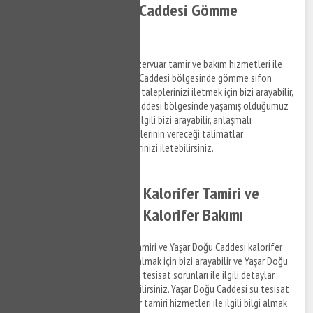
Tamiri - Yaşar Doğu Caddesi Gömme
Rezervuar
Yaşar Doğu Caddesi gömme rezervuar tamir ve bakım hizmetleri ile
ilgili bilgi almak ve Yaşar Doğu Caddesi bölgesinde gömme sifon
tamir hizmeti hakkında destek taleplerinizi iletmek için bizi arayabilir,
bilgi alabilirsiniz. Yaşar Doğu Caddesi bölgesinde yaşamış olduğumuz
gömme rezervuar sorunları ile ilgili bizi arayabilir, anlaşmalı
olduğumuz firmaların personellerinin vereceği talimatlar
doğrultusunda hizmet taleplerinizi iletebilirsiniz.
Yaşar Doğu Caddesi Kalorifer Tamiri ve
Yaşar Doğu Caddesi Kalorifer Bakımı
Yaşar Doğu Caddesi kalorifer tamiri ve Yaşar Doğu Caddesi kalorifer
bakım hizmetleri ile ilgili bilgi almak için bizi arayabilir ve Yaşar Doğu
Caddesi bölgesinde yaşadığınız tesisat sorunları ile ilgili detaylar
hakkında bizimle iletişim kurabilirsiniz. Yaşar Doğu Caddesi su tesisat
ve Yaşar Doğu Caddesi kalorifer tamiri hizmetleri ile ilgili bilgi almak