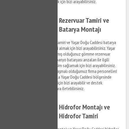
için destek taleplerinizi iletmek için bizi arayabilirsiniz.
Yaşar Doğu Caddesi Rezervuar Tamiri ve
Yaşar Doğu Caddesi Batarya Montajı
Yaşar Doğu Caddesi rezervuar tamiri ve Yaşar Doğu Caddesi batarya
montaj hizmetleri ile ilgili bilgi almak için bizi arayabilirsiniz. Yaşar
Doğu Caddesi bölgesinde yaşamış olduğunuz gömme rezervuar
arızaları ve mutfak bataryası, banyo bataryası arızaları ile ilgili
hizmet almak ve detaylara erişim sağlamak için bizi arayabilirsiniz.
Ücretlendirme ve detayları anlaşmalı olduğumuz firma personelleri
gerçekleştirmektedir. Dolayısıyla Yaşar Doğu Caddesi bölgesinde
rezervuar tamir desteği almak için bizi arayabilir ve destek
taleplerinizi anlaşmalı kurumlara iletebilirsiniz.
Yaşar Doğu Caddesi Hidrofor Montajı ve
Yaşar Doğu Caddesi Hidrofor Tamiri