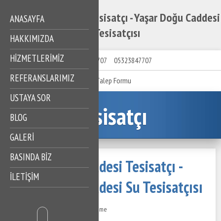
Yaşar Doğu Caddesi Tesisatçı - Yaşar Doğu Caddesi
ANASAYFA
Su Tesisatçısı
HAKKIMIZDA
HIZMETLERIMIZ
05323847707
05323847707
REFERANSLARIMIZ
Talep Formu
USTAYA SOR
Tesisatçı
BLOG
GALERİ
BASINDA BİZ
Yaşar Doğu Caddesi Tesisatçı -
İLETİŞİM
Yaşar Doğu Caddesi Su Tesisatçısı
25 Temmuz 2022
389 Görüntüleme