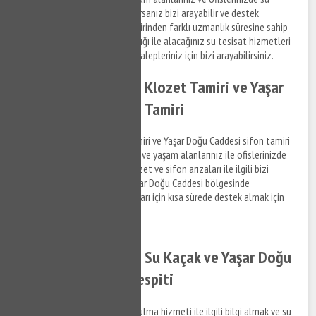
tesisat ile ilgili bir arıza yaşıyorsanız bizi arayabilir ve destek
taleplerinizi iletebilirsiniz. Birbirinden farklı uzmanlık süresine sahip
anlaşmalı iş ortaklarımız aracılığı ile alacağınız su tesisat hizmetleri
ile ilgili bilgi almak ve destek talepleriniz için bizi arayabilirsiniz.
Yaşar Doğu Caddesi Klozet Tamiri ve Yaşar
Doğu Caddesi Sifon Tamiri
Yaşar Doğu Caddesi klozet tamiri ve Yaşar Doğu Caddesi sifon tamiri
hizmetlerine ilişkin bilgi almak ve yaşam alanlarınız ile ofislerinizde
meydana gelen su tesisat, klozet ve sifon arızaları ile ilgili bizi
arayabilir, bilgi alabilirsiniz. Yaşar Doğu Caddesi bölgesinde
yaşayacağınız su tesisat arızaları için kısa sürede destek almak için
bize ulaşabilirsiniz.
Yaşar Doğu Caddesi Su Kaçak ve Yaşar Doğu
Caddesi Su Kaçak Tespiti
Yaşar Doğu Caddesi su kaçak bulma hizmeti ile ilgili bilgi almak ve su