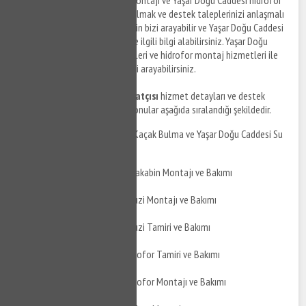
Yaşar Doğu Caddesi hidrofor montajı ve Yaşar Doğu Caddesi hidrofor
tamir hizmetleri ile ilgili bilgi almak ve destek taleplerinizi anlaşmalı
firma personellerine iletmek için bizi arayabilir ve Yaşar Doğu Caddesi
bölgesinde su tesisat tamiri ile ilgili bilgi alabilirsiniz. Yaşar Doğu
Caddesi hidrofor tamir hizmetleri ve hidrofor montaj hizmetleri ile
ilgili detaylı bilgi almak için bizi arayabilirsiniz.
Yaşar Doğu Caddesi su tesisatçısı
hizmet detayları ve destek
taleplerinizi iletebileceğiniz konular aşağıda sıralandığı şekildedir.
Yaşar Doğu Caddesi Su Kaçak Bulma ve Yaşar Doğu Caddesi Su
Kaçak Tamiri
Yaşar Doğu Caddesi Duşakabin Montajı ve Bakımı
Yaşar Doğu Caddesi Jakuzi Montajı ve Bakımı
Yaşar Doğu Caddesi Jakuzi Tamiri ve Bakımı
Yaşar Doğu Caddesi Hidrofor Tamiri ve Bakımı
Yaşar Doğu Caddesi Hidrofor Montajı ve Bakımı