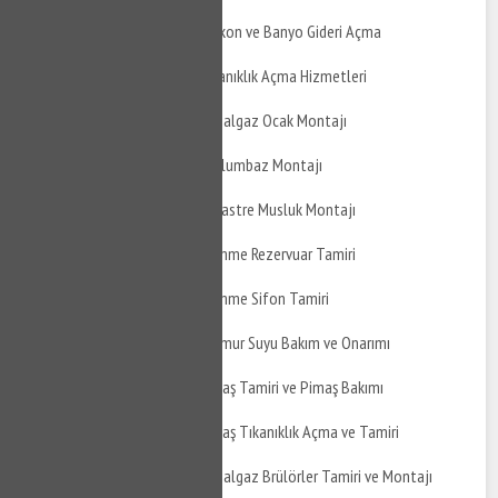
Yaşar Doğu Caddesi Balkon ve Banyo Gideri Açma
Yaşar Doğu Caddesi Tıkanıklık Açma Hizmetleri
Yaşar Doğu Caddesi Doğalgaz Ocak Montajı
Yaşar Doğu Caddesi Davlumbaz Montajı
Yaşar Doğu Caddesi Ankastre Musluk Montajı
Yaşar Doğu Caddesi Gömme Rezervuar Tamiri
Yaşar Doğu Caddesi Gömme Sifon Tamiri
Yaşar Doğu Caddesi Yağmur Suyu Bakım ve Onarımı
Yaşar Doğu Caddesi Pimaş Tamiri ve Pimaş Bakımı
Yaşar Doğu Caddesi Pimaş Tıkanıklık Açma ve Tamiri
Yaşar Doğu Caddesi Doğalgaz Brülörler Tamiri ve Montajı