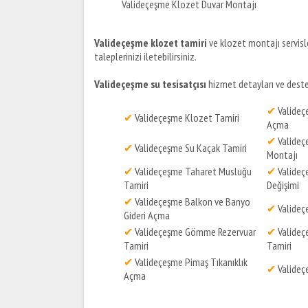
Valideçeşme Klozet Duvar Montajı
Valideçeşme klozet tamiri
ve klozet montajı servisler
taleplerinizi iletebilirsiniz.
Valideçeşme su tesisatçısı
hizmet detayları ve destek 
✔
Valideç
✔
Valideçeşme Klozet Tamiri
Açma
✔
Valideç
✔
Valideçeşme Su Kaçak Tamiri
Montajı
✔
Valideçeşme Taharet Musluğu
✔
Valideç
Tamiri
Değişimi
✔
Valideçeşme Balkon ve Banyo
✔
Valideç
Gideri Açma
✔
Valideçeşme Gömme Rezervuar
✔
Valide
Tamiri
Tamiri
✔
Valideçeşme Pimaş Tıkanıklık
✔
Valideç
Açma