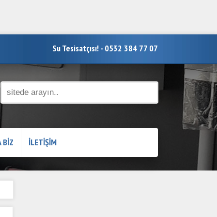
Su Tesisatçısı! - 0532 384 77 07
 BİZ
İLETİŞİM