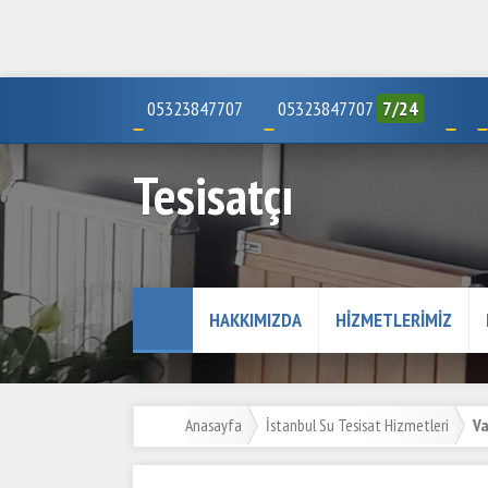
05323847707
05323847707
7/24
Tesisatçı
HAKKIMIZDA
HIZMETLERIMIZ
Anasayfa
İstanbul Su Tesisat Hizmetleri
Va