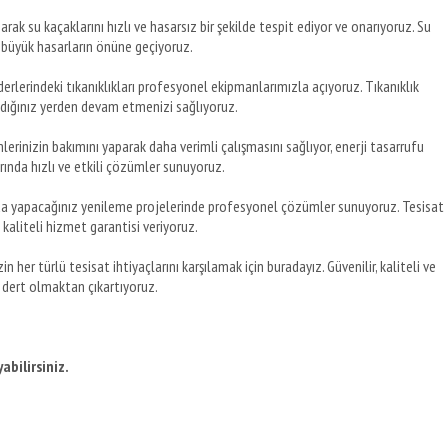
arak su kaçaklarını hızlı ve hasarsız bir şekilde tespit ediyor ve onarıyoruz. Su
büyük hasarların önüne geçiyoruz.
erlerindeki tıkanıklıkları profesyonel ekipmanlarımızla açıyoruz. Tıkanıklık
ldığınız yerden devam etmenizi sağlıyoruz.
lerinizin bakımını yaparak daha verimli çalışmasını sağlıyor, enerji tasarrufu
rında hızlı ve etkili çözümler sunuyoruz.
da yapacağınız yenileme projelerinde profesyonel çözümler sunuyoruz. Tesisat
 kaliteli hizmet garantisi veriyoruz.
zin her türlü tesisat ihtiyaçlarını karşılamak için buradayız. Güvenilir, kaliteli ve
 dert olmaktan çıkartıyoruz.
abilirsiniz.