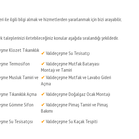
i ile ilgili bilgi almak ve hizmetlerden yararlanmak için bizi arayabilir,
taleplerinizi iletebileceğiniz konular aşağıda sıralandığı şekildedir.
eşme Klozet Tıkanıklık
✔
Valideçeşme Su Tesisatçı
eşme Termosifon
✔
Valideçeşme Mutfak Bataryası
Montajı ve Tamiri
eşme Musluk Tamiri ve
✔
Valideçeşme Mutfak ve Lavabo Gideri
Açma
eşme Tıkanıklık Açma
✔
Valideçeşme Doğalgaz Ocak Montajı
çeşme Gömme Sifon
✔
Valideçeşme Pimaş Tamiri ve Pimaş
Bakımı
eşme Su Tesisatçısı
✔
Valideçeşme Su Kaçak Tespiti