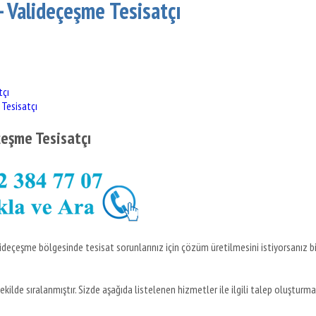
- Valideçeşme Tesisatçı
tçı
 Tesisatçı
çeşme Tesisatçı
lideçeşme bölgesinde tesisat sorunlarınız için çözüm üretilmesini istiyorsanız bi
kilde sıralanmıştır. Sizde aşağıda listelenen hizmetler ile ilgili talep oluşturm