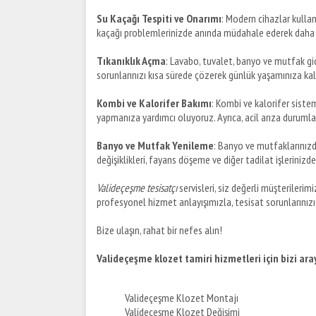
Su Kaçağı Tespiti ve Onarımı
: Modern cihazlar kullan
kaçağı problemlerinizde anında müdahale ederek daha 
Tıkanıklık Açma
: Lavabo, tuvalet, banyo ve mutfak gid
sorunlarınızı kısa sürede çözerek günlük yaşamınıza ka
Kombi ve Kalorifer Bakımı
: Kombi ve kalorifer sistem
yapmanıza yardımcı oluyoruz. Ayrıca, acil arıza durumla
Banyo ve Mutfak Yenileme
: Banyo ve mutfaklarınız
değişiklikleri, fayans döşeme ve diğer tadilat işlerinizde
Valideçeşme tesisatçı
servisleri, siz değerli müşterilerimi
profesyonel hizmet anlayışımızla, tesisat sorunlarınızı
Bize ulaşın, rahat bir nefes alın!
Valideçeşme klozet tamiri hizmetleri için bizi aray
Valideçeşme Klozet Montajı
Valideçeşme Klozet Değişimi