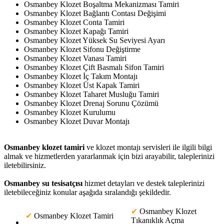
Osmanbey Klozet Boşaltma Mekanizması Tamiri
Osmanbey Klozet Bağlantı Contası Değişimi
Osmanbey Klozet Conta Tamiri
Osmanbey Klozet Kapağı Tamiri
Osmanbey Klozet Yüksek Su Seviyesi Ayarı
Osmanbey Klozet Sifonu Değiştirme
Osmanbey Klozet Vanası Tamiri
Osmanbey Klozet Çift Basmalı Sifon Tamiri
Osmanbey Klozet İç Takım Montajı
Osmanbey Klozet Üst Kapak Tamiri
Osmanbey Klozet Taharet Musluğu Tamiri
Osmanbey Klozet Drenaj Sorunu Çözümü
Osmanbey Klozet Kurulumu
Osmanbey Klozet Duvar Montajı
Osmanbey klozet tamiri
ve klozet montajı servisleri ile ilgili bilgi
almak ve hizmetlerden yararlanmak için bizi arayabilir, taleplerinizi
iletebilirsiniz.
Osmanbey su tesisatçısı
hizmet detayları ve destek taleplerinizi
iletebileceğiniz konular aşağıda sıralandığı şekildedir.
✔
Osmanbey Klozet
✔
Osmanbey Klozet Tamiri
Tıkanıklık Açma