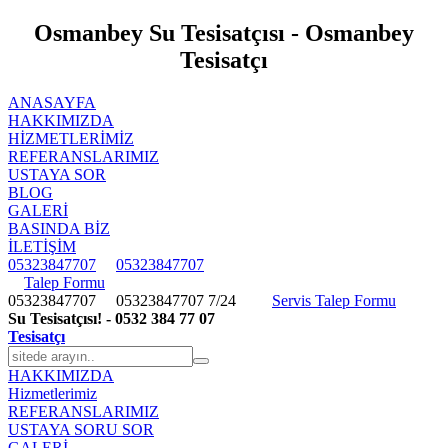
Osmanbey Su Tesisatçısı - Osmanbey
Tesisatçı
ANASAYFA
HAKKIMIZDA
HIZMETLERIMIZ
REFERANSLARIMIZ
USTAYA SOR
BLOG
GALERİ
BASINDA BİZ
İLETİŞİM
05323847707
05323847707
Talep Formu
05323847707
05323847707
7/24
Servis Talep Formu
Su Tesisatçısı! - 0532 384 77 07
Tesisatçı
HAKKIMIZDA
Hizmetlerimiz
REFERANSLARIMIZ
USTAYA SORU SOR
GALERİ