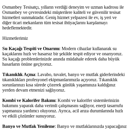
Osmanbey Tesisatçı, yılların verdiği deneyim ve uzman kadrosu ile
Osmanbey ve çevresindeki müşterilere kaliteli ve güvenilir tesisat
hizmetleri sunmaktadır. Geniş hizmet yelpazesi ile ev, iş yeri ve
diğer ticari mekanların tüm tesisat ihtiyaçlarını karşılamayı
hedeflemektedir.
Hizmetlerimiz
Su Kaçağı Tespiti ve Onarımı
: Modern cihazlar kullanarak su
kaçaklarını hızlı ve hasarsız bir şekilde tespit ediyor ve onarıyoruz.
Su kaçağı problemlerinizde anında müdahale ederek daha büyük
hasarların önüne geçiyoruz.
Tıkanıklık Açma
: Lavabo, tuvalet, banyo ve mutfak giderlerindeki
tıkanıklıkları profesyonel ekipmanlarımızla açıyoruz. Tıkanıklık
sorunlarınızı kısa sürede çözerek günlük yaşamınıza kaldığınız
yerden devam etmenizi sağlıyoruz.
Kombi ve Kalorifer Bakımı
: Kombi ve kalorifer sistemlerinizin
bakımını yaparak daha verimli çalışmasını sağlıyor, enerji tasarrufu
yapmanıza yardımcı oluyoruz. Ayrıca, acil arıza durumlarında hızlı
ve etkili çözümler sunuyoruz.
Banyo ve Mutfak Yenileme
: Banyo ve mutfaklarınızda yapacağınız