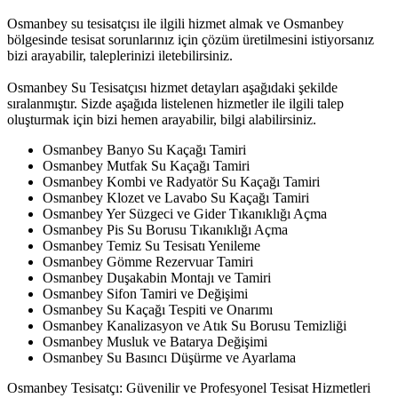
Osmanbey su tesisatçısı ile ilgili hizmet almak ve Osmanbey
bölgesinde tesisat sorunlarınız için çözüm üretilmesini istiyorsanız
bizi arayabilir, taleplerinizi iletebilirsiniz.
Osmanbey Su Tesisatçısı hizmet detayları aşağıdaki şekilde
sıralanmıştır. Sizde aşağıda listelenen hizmetler ile ilgili talep
oluşturmak için bizi hemen arayabilir, bilgi alabilirsiniz.
Osmanbey Banyo Su Kaçağı Tamiri
Osmanbey Mutfak Su Kaçağı Tamiri
Osmanbey Kombi ve Radyatör Su Kaçağı Tamiri
Osmanbey Klozet ve Lavabo Su Kaçağı Tamiri
Osmanbey Yer Süzgeci ve Gider Tıkanıklığı Açma
Osmanbey Pis Su Borusu Tıkanıklığı Açma
Osmanbey Temiz Su Tesisatı Yenileme
Osmanbey Gömme Rezervuar Tamiri
Osmanbey Duşakabin Montajı ve Tamiri
Osmanbey Sifon Tamiri ve Değişimi
Osmanbey Su Kaçağı Tespiti ve Onarımı
Osmanbey Kanalizasyon ve Atık Su Borusu Temizliği
Osmanbey Musluk ve Batarya Değişimi
Osmanbey Su Basıncı Düşürme ve Ayarlama
Osmanbey Tesisatçı: Güvenilir ve Profesyonel Tesisat Hizmetleri