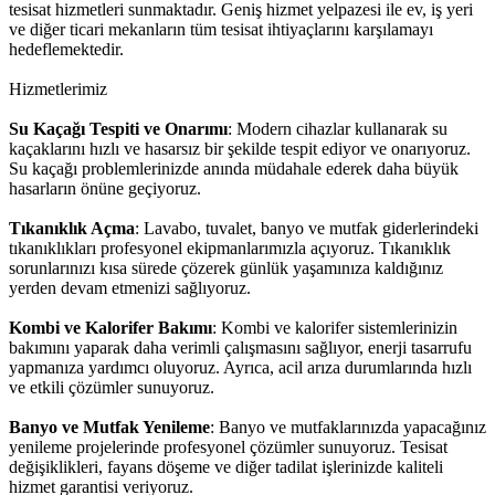
tesisat hizmetleri sunmaktadır. Geniş hizmet yelpazesi ile ev, iş yeri
ve diğer ticari mekanların tüm tesisat ihtiyaçlarını karşılamayı
hedeflemektedir.
Hizmetlerimiz
Su Kaçağı Tespiti ve Onarımı
: Modern cihazlar kullanarak su
kaçaklarını hızlı ve hasarsız bir şekilde tespit ediyor ve onarıyoruz.
Su kaçağı problemlerinizde anında müdahale ederek daha büyük
hasarların önüne geçiyoruz.
Tıkanıklık Açma
: Lavabo, tuvalet, banyo ve mutfak giderlerindeki
tıkanıklıkları profesyonel ekipmanlarımızla açıyoruz. Tıkanıklık
sorunlarınızı kısa sürede çözerek günlük yaşamınıza kaldığınız
yerden devam etmenizi sağlıyoruz.
Kombi ve Kalorifer Bakımı
: Kombi ve kalorifer sistemlerinizin
bakımını yaparak daha verimli çalışmasını sağlıyor, enerji tasarrufu
yapmanıza yardımcı oluyoruz. Ayrıca, acil arıza durumlarında hızlı
ve etkili çözümler sunuyoruz.
Banyo ve Mutfak Yenileme
: Banyo ve mutfaklarınızda yapacağınız
yenileme projelerinde profesyonel çözümler sunuyoruz. Tesisat
değişiklikleri, fayans döşeme ve diğer tadilat işlerinizde kaliteli
hizmet garantisi veriyoruz.