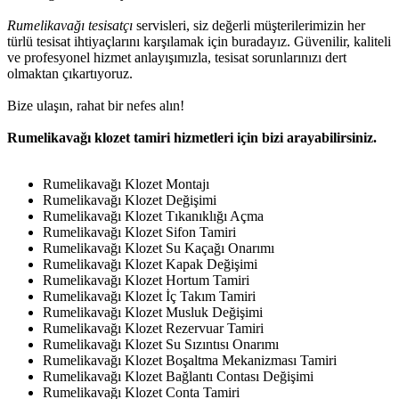
Rumelikavağı tesisatçı
servisleri, siz değerli müşterilerimizin her
türlü tesisat ihtiyaçlarını karşılamak için buradayız. Güvenilir, kaliteli
ve profesyonel hizmet anlayışımızla, tesisat sorunlarınızı dert
olmaktan çıkartıyoruz.
Bize ulaşın, rahat bir nefes alın!
Rumelikavağı klozet tamiri hizmetleri için bizi arayabilirsiniz.
Rumelikavağı Klozet Montajı
Rumelikavağı Klozet Değişimi
Rumelikavağı Klozet Tıkanıklığı Açma
Rumelikavağı Klozet Sifon Tamiri
Rumelikavağı Klozet Su Kaçağı Onarımı
Rumelikavağı Klozet Kapak Değişimi
Rumelikavağı Klozet Hortum Tamiri
Rumelikavağı Klozet İç Takım Tamiri
Rumelikavağı Klozet Musluk Değişimi
Rumelikavağı Klozet Rezervuar Tamiri
Rumelikavağı Klozet Su Sızıntısı Onarımı
Rumelikavağı Klozet Boşaltma Mekanizması Tamiri
Rumelikavağı Klozet Bağlantı Contası Değişimi
Rumelikavağı Klozet Conta Tamiri