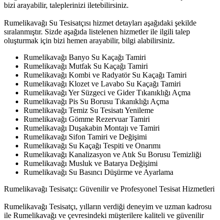
bizi arayabilir, taleplerinizi iletebilirsiniz.
Rumelikavağı Su Tesisatçısı hizmet detayları aşağıdaki şekilde
sıralanmıştır. Sizde aşağıda listelenen hizmetler ile ilgili talep
oluşturmak için bizi hemen arayabilir, bilgi alabilirsiniz.
Rumelikavağı Banyo Su Kaçağı Tamiri
Rumelikavağı Mutfak Su Kaçağı Tamiri
Rumelikavağı Kombi ve Radyatör Su Kaçağı Tamiri
Rumelikavağı Klozet ve Lavabo Su Kaçağı Tamiri
Rumelikavağı Yer Süzgeci ve Gider Tıkanıklığı Açma
Rumelikavağı Pis Su Borusu Tıkanıklığı Açma
Rumelikavağı Temiz Su Tesisatı Yenileme
Rumelikavağı Gömme Rezervuar Tamiri
Rumelikavağı Duşakabin Montajı ve Tamiri
Rumelikavağı Sifon Tamiri ve Değişimi
Rumelikavağı Su Kaçağı Tespiti ve Onarımı
Rumelikavağı Kanalizasyon ve Atık Su Borusu Temizliği
Rumelikavağı Musluk ve Batarya Değişimi
Rumelikavağı Su Basıncı Düşürme ve Ayarlama
Rumelikavağı Tesisatçı: Güvenilir ve Profesyonel Tesisat Hizmetleri
Rumelikavağı Tesisatçı, yılların verdiği deneyim ve uzman kadrosu
ile Rumelikavağı ve çevresindeki müşterilere kaliteli ve güvenilir