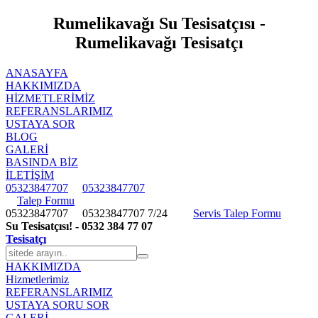
Rumelikavağı Su Tesisatçısı -
Rumelikavağı Tesisatçı
ANASAYFA
HAKKIMIZDA
HIZMETLERIMIZ
REFERANSLARIMIZ
USTAYA SOR
BLOG
GALERİ
BASINDA BİZ
İLETİŞİM
05323847707
05323847707
Talep Formu
05323847707
05323847707
7/24
Servis Talep Formu
Su Tesisatçısı! - 0532 384 77 07
Tesisatçı
HAKKIMIZDA
Hizmetlerimiz
REFERANSLARIMIZ
USTAYA SORU SOR
GALERİ