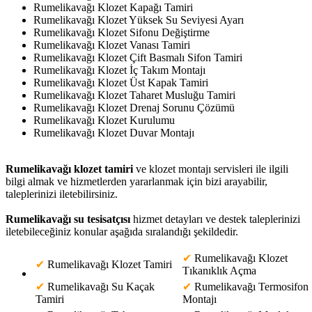
Rumelikavağı Klozet Kapağı Tamiri
Rumelikavağı Klozet Yüksek Su Seviyesi Ayarı
Rumelikavağı Klozet Sifonu Değiştirme
Rumelikavağı Klozet Vanası Tamiri
Rumelikavağı Klozet Çift Basmalı Sifon Tamiri
Rumelikavağı Klozet İç Takım Montajı
Rumelikavağı Klozet Üst Kapak Tamiri
Rumelikavağı Klozet Taharet Musluğu Tamiri
Rumelikavağı Klozet Drenaj Sorunu Çözümü
Rumelikavağı Klozet Kurulumu
Rumelikavağı Klozet Duvar Montajı
Rumelikavağı klozet tamiri
ve klozet montajı servisleri ile ilgili
bilgi almak ve hizmetlerden yararlanmak için bizi arayabilir,
taleplerinizi iletebilirsiniz.
Rumelikavağı su tesisatçısı
hizmet detayları ve destek taleplerinizi
iletebileceğiniz konular aşağıda sıralandığı şekildedir.
✔
Rumelikavağı Klozet
✔
Rumelikavağı Klozet Tamiri
Tıkanıklık Açma
✔
Rumelikavağı Su Kaçak
✔
Rumelikavağı Termosifon
Tamiri
Montajı