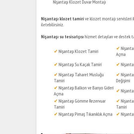
Nişantaşı Klozet Duvar Montajı
Nişantaşı klozet tamiri
ve klozet montajı servisleri il
iletebilirsiniz.
Nişantaşı su tesisatçısı
hizmet detayları ve destek tal
✔
Nişantaş
✔
Nişantaşı Klozet Tamiri
Açma
✔
Nişantaşı Su Kaçak Tamiri
✔
Nişanta
✔
Nişantaşı Taharet Musluğu
✔
Nişantaş
Tamiri
Değişimi
✔
Nişantaşı Balkon ve Banyo Gideri
✔
Nişantaş
Açma
✔
Nişantaşı Gömme Rezervuar
✔
Nişanta
Tamiri
Tamiri
✔
Nişantaşı Pimaş Tıkanıklık Açma
✔
Nişantaş