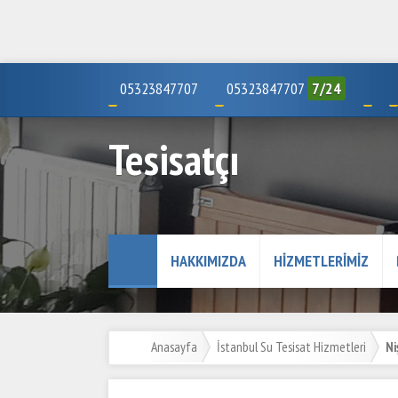
05323847707
05323847707
7/24
Tesisatçı
HAKKIMIZDA
HIZMETLERIMIZ
Anasayfa
İstanbul Su Tesisat Hizmetleri
Ni