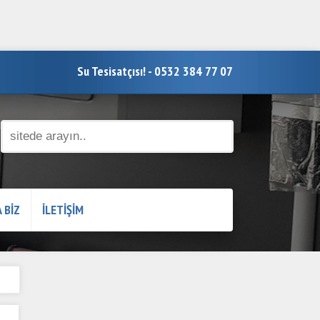
Su Tesisatçısı! - 0532 384 77 07
 BİZ
İLETİŞİM