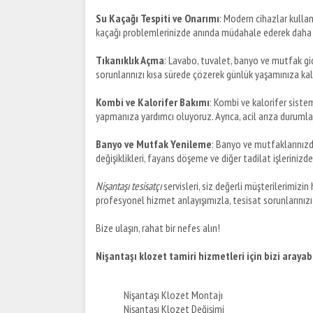
Su Kaçağı Tespiti ve Onarımı
: Modern cihazlar kullan
kaçağı problemlerinizde anında müdahale ederek daha 
Tıkanıklık Açma
: Lavabo, tuvalet, banyo ve mutfak gid
sorunlarınızı kısa sürede çözerek günlük yaşamınıza ka
Kombi ve Kalorifer Bakımı
: Kombi ve kalorifer sistem
yapmanıza yardımcı oluyoruz. Ayrıca, acil arıza durumla
Banyo ve Mutfak Yenileme
: Banyo ve mutfaklarınız
değişiklikleri, fayans döşeme ve diğer tadilat işlerinizde
Nişantaşı tesisatçı
servisleri, siz değerli müşterilerimizin 
profesyonel hizmet anlayışımızla, tesisat sorunlarınızı
Bize ulaşın, rahat bir nefes alın!
Nişantaşı klozet tamiri hizmetleri için bizi arayabi
Nişantaşı Klozet Montajı
Nişantaşı Klozet Değişimi