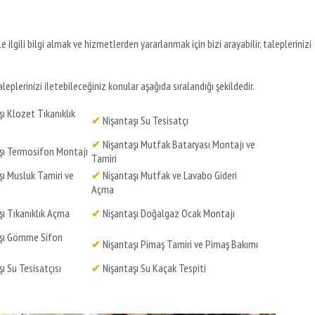
e ilgili bilgi almak ve hizmetlerden yararlanmak için bizi arayabilir, taleplerinizi
eplerinizi iletebileceğiniz konular aşağıda sıralandığı şekildedir.
ı Klozet Tıkanıklık
✔
Nişantaşı Su Tesisatçı
✔
Nişantaşı Mutfak Bataryası Montajı ve
şı Termosifon Montajı
Tamiri
ı Musluk Tamiri ve
✔
Nişantaşı Mutfak ve Lavabo Gideri
Açma
ı Tıkanıklık Açma
✔
Nişantaşı Doğalgaz Ocak Montajı
şı Gömme Sifon
✔
Nişantaşı Pimaş Tamiri ve Pimaş Bakımı
ı Su Tesisatçısı
✔
Nişantaşı Su Kaçak Tespiti