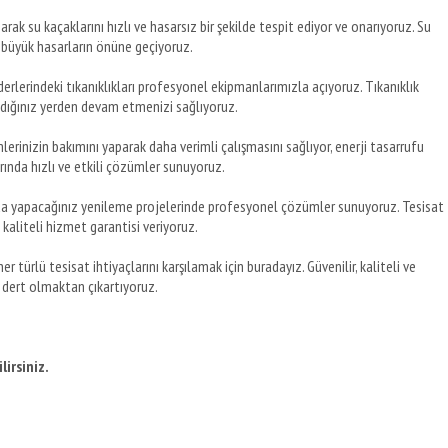
arak su kaçaklarını hızlı ve hasarsız bir şekilde tespit ediyor ve onarıyoruz. Su
büyük hasarların önüne geçiyoruz.
erlerindeki tıkanıklıkları profesyonel ekipmanlarımızla açıyoruz. Tıkanıklık
ldığınız yerden devam etmenizi sağlıyoruz.
lerinizin bakımını yaparak daha verimli çalışmasını sağlıyor, enerji tasarrufu
rında hızlı ve etkili çözümler sunuyoruz.
da yapacağınız yenileme projelerinde profesyonel çözümler sunuyoruz. Tesisat
 kaliteli hizmet garantisi veriyoruz.
her türlü tesisat ihtiyaçlarını karşılamak için buradayız. Güvenilir, kaliteli ve
 dert olmaktan çıkartıyoruz.
lirsiniz.