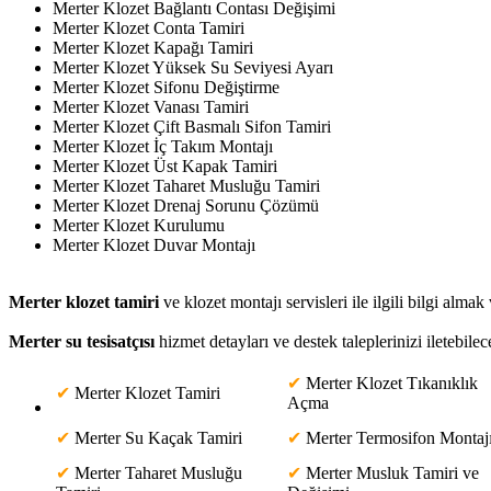
Merter Klozet Bağlantı Contası Değişimi
Merter Klozet Conta Tamiri
Merter Klozet Kapağı Tamiri
Merter Klozet Yüksek Su Seviyesi Ayarı
Merter Klozet Sifonu Değiştirme
Merter Klozet Vanası Tamiri
Merter Klozet Çift Basmalı Sifon Tamiri
Merter Klozet İç Takım Montajı
Merter Klozet Üst Kapak Tamiri
Merter Klozet Taharet Musluğu Tamiri
Merter Klozet Drenaj Sorunu Çözümü
Merter Klozet Kurulumu
Merter Klozet Duvar Montajı
Merter klozet tamiri
ve klozet montajı servisleri ile ilgili bilgi almak 
Merter su tesisatçısı
hizmet detayları ve destek taleplerinizi iletebilec
✔
Merter Klozet Tıkanıklık
✔
Merter Klozet Tamiri
Açma
✔
Merter Su Kaçak Tamiri
✔
Merter Termosifon Montaj
✔
Merter Taharet Musluğu
✔
Merter Musluk Tamiri ve