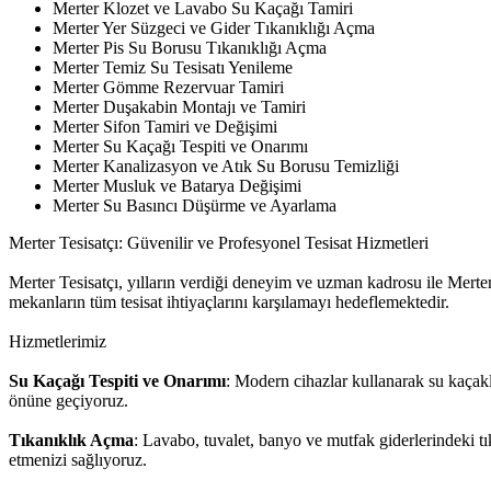
Merter Klozet ve Lavabo Su Kaçağı Tamiri
Merter Yer Süzgeci ve Gider Tıkanıklığı Açma
Merter Pis Su Borusu Tıkanıklığı Açma
Merter Temiz Su Tesisatı Yenileme
Merter Gömme Rezervuar Tamiri
Merter Duşakabin Montajı ve Tamiri
Merter Sifon Tamiri ve Değişimi
Merter Su Kaçağı Tespiti ve Onarımı
Merter Kanalizasyon ve Atık Su Borusu Temizliği
Merter Musluk ve Batarya Değişimi
Merter Su Basıncı Düşürme ve Ayarlama
Merter Tesisatçı: Güvenilir ve Profesyonel Tesisat Hizmetleri
Merter Tesisatçı, yılların verdiği deneyim ve uzman kadrosu ile Merter v
mekanların tüm tesisat ihtiyaçlarını karşılamayı hedeflemektedir.
Hizmetlerimiz
Su Kaçağı Tespiti ve Onarımı
: Modern cihazlar kullanarak su kaçakl
önüne geçiyoruz.
Tıkanıklık Açma
: Lavabo, tuvalet, banyo ve mutfak giderlerindeki t
etmenizi sağlıyoruz.