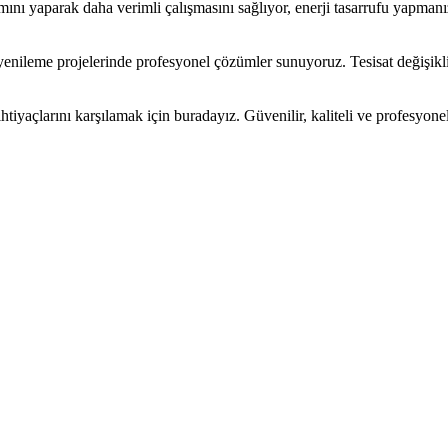
mını yaparak daha verimli çalışmasını sağlıyor, enerji tasarrufu yapmanız
nileme projelerinde profesyonel çözümler sunuyoruz. Tesisat değişiklikl
t ihtiyaçlarını karşılamak için buradayız. Güvenilir, kaliteli ve profesyon