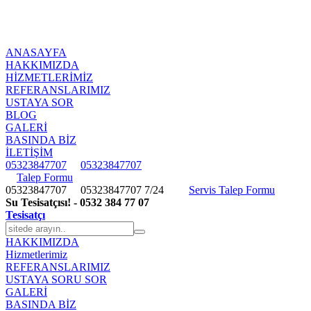
ANASAYFA
HAKKIMIZDA
HIZMETLERIMIZ
REFERANSLARIMIZ
USTAYA SOR
BLOG
GALERİ
BASINDA BİZ
İLETİŞİM
05323847707
05323847707
Talep Formu
05323847707
05323847707
7/24
Servis Talep Formu
Su Tesisatçısı! - 0532 384 77 07
Tesisatçı
HAKKIMIZDA
Hizmetlerimiz
REFERANSLARIMIZ
USTAYA SORU SOR
GALERİ
BASINDA BİZ