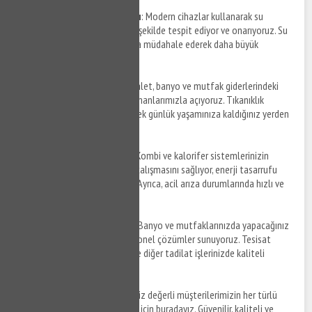
Su Kaçağı Tespiti ve Onarımı
: Modern cihazlar kullanarak su
kaçaklarını hızlı ve hasarsız bir şekilde tespit ediyor ve onarıyoruz. Su
kaçağı problemlerinizde anında müdahale ederek daha büyük
hasarların önüne geçiyoruz.
Tıkanıklık Açma
: Lavabo, tuvalet, banyo ve mutfak giderlerindeki
tıkanıklıkları profesyonel ekipmanlarımızla açıyoruz. Tıkanıklık
sorunlarınızı kısa sürede çözerek günlük yaşamınıza kaldığınız yerden
devam etmenizi sağlıyoruz.
Kombi ve Kalorifer Bakımı
: Kombi ve kalorifer sistemlerinizin
bakımını yaparak daha verimli çalışmasını sağlıyor, enerji tasarrufu
yapmanıza yardımcı oluyoruz. Ayrıca, acil arıza durumlarında hızlı ve
etkili çözümler sunuyoruz.
Banyo ve Mutfak Yenileme
: Banyo ve mutfaklarınızda yapacağınız
yenileme projelerinde profesyonel çözümler sunuyoruz. Tesisat
değişiklikleri, fayans döşeme ve diğer tadilat işlerinizde kaliteli
hizmet garantisi veriyoruz.
Nakkaştepe tesisatçı
servisleri, siz değerli müşterilerimizin her türlü
tesisat ihtiyaçlarını karşılamak için buradayız. Güvenilir, kaliteli ve