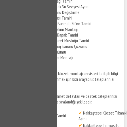
Nakkaştepe Klozet Kapağı Tamiri
Nakkaştepe Klozet Yüksek Su Seviyesi Ayarı
Nakkaştepe Klozet Sifonu Değiştirme
Nakkaştepe Klozet Vanası Tamiri
Nakkaştepe Klozet Çift Basmalı Sifon Tamiri
Nakkaştepe Klozet İç Takım Montajı
Nakkaştepe Klozet Üst Kapak Tamiri
Nakkaştepe Klozet Taharet Musluğu Tamiri
Nakkaştepe Klozet Drenaj Sorunu Çözümü
Nakkaştepe Klozet Kurulumu
Nakkaştepe Klozet Duvar Montajı
Nakkaştepe klozet tamiri
ve klozet montajı servisleri ile ilgili bilgi
almak ve hizmetlerden yararlanmak için bizi arayabilir, taleplerinizi
iletebilirsiniz.
Nakkaştepe su tesisatçısı
hizmet detayları ve destek taleplerinizi
iletebileceğiniz konular aşağıda sıralandığı şekildedir.
✔
Nakkaştepe Klozet Tıkanıkl
✔
Nakkaştepe Klozet Tamiri
Açma
✔
Nakkaştepe Termosifon