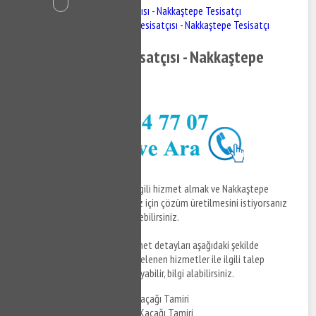
Nakkaştepe Su Tesisatçısı - Nakkaştepe Tesisatçı
Nakkaştepe Su Tesisatçısı - Nakkaştepe Tesisatçı
Nakkaştepe Su Tesisatçısı - Nakkaştepe
Tesisatçı
Nakkaştepe su tesisatçısı ile ilgili hizmet almak ve Nakkaştepe
bölgesinde tesisat sorunlarınız için çözüm üretilmesini istiyorsanız
bizi arayabilir, taleplerinizi iletebilirsiniz.
Nakkaştepe Su Tesisatçısı hizmet detayları aşağıdaki şekilde
sıralanmıştır. Sizde aşağıda listelenen hizmetler ile ilgili talep
oluşturmak için bizi hemen arayabilir, bilgi alabilirsiniz.
Nakkaştepe Banyo Su Kaçağı Tamiri
Nakkaştepe Mutfak Su Kaçağı Tamiri