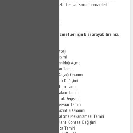
profesyonel hizmet anlayışımızla, tesisat sorunlarınızı dert
olmaktan çıkartıyoruz.
Bize ulaşın, rahat bir nefes alın!
Nakkaştepe klozet tamiri hizmetleri için bizi arayabilirsiniz.
Nakkaştepe Klozet Montajı
Nakkaştepe Klozet Değişimi
Nakkaştepe Klozet Tıkanıklığı Açma
Nakkaştepe Klozet Sifon Tamiri
Nakkaştepe Klozet Su Kaçağı Onarımı
Nakkaştepe Klozet Kapak Değişimi
Nakkaştepe Klozet Hortum Tamiri
Nakkaştepe Klozet İç Takım Tamiri
Nakkaştepe Klozet Musluk Değişimi
Nakkaştepe Klozet Rezervuar Tamiri
Nakkaştepe Klozet Su Sızıntısı Onarımı
Nakkaştepe Klozet Boşaltma Mekanizması Tamiri
Nakkaştepe Klozet Bağlantı Contası Değişimi
Nakkaştepe Klozet Conta Tamiri