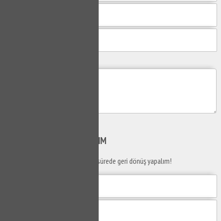
Mesajım
Gönder
SİZİ
ARAYALIM
Telefon numaranızı bırakın en kısa sürede geri dönüş yapalım!