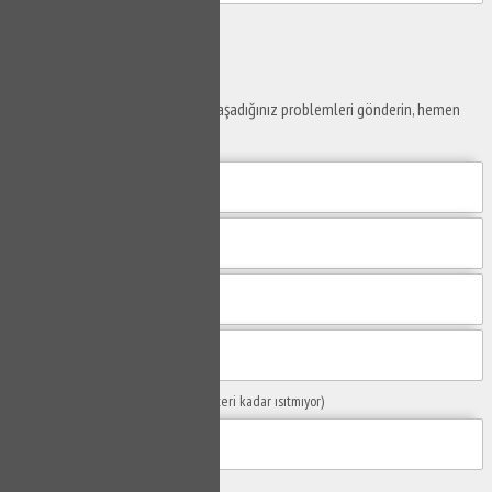
Gönder
Ustaya
Sor
Yaşam alanlarınız ve ofislerinizde yaşadığınız problemleri gönderin, hemen
yanıtlayalım.
Sorunuzun Başlığı
(Örn: Kombim yeteri kadar ısıtmıyor)
Yaşadığınız Problemler