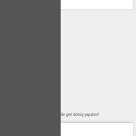
SERVİS TALEP
FORMU
Taleplerinizi bize iletin en kısa sürede geri dönüş yapalım!