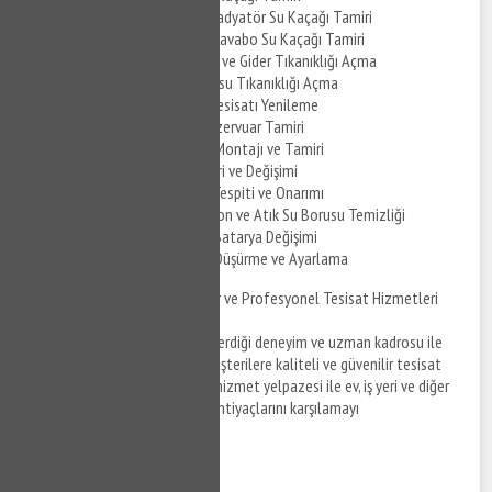
Nakkaştepe Kombi ve Radyatör Su Kaçağı Tamiri
Nakkaştepe Klozet ve Lavabo Su Kaçağı Tamiri
Nakkaştepe Yer Süzgeci ve Gider Tıkanıklığı Açma
Nakkaştepe Pis Su Borusu Tıkanıklığı Açma
Nakkaştepe Temiz Su Tesisatı Yenileme
Nakkaştepe Gömme Rezervuar Tamiri
Nakkaştepe Duşakabin Montajı ve Tamiri
Nakkaştepe Sifon Tamiri ve Değişimi
Nakkaştepe Su Kaçağı Tespiti ve Onarımı
Nakkaştepe Kanalizasyon ve Atık Su Borusu Temizliği
Nakkaştepe Musluk ve Batarya Değişimi
Nakkaştepe Su Basıncı Düşürme ve Ayarlama
Nakkaştepe Tesisatçı: Güvenilir ve Profesyonel Tesisat Hizmetleri
Nakkaştepe Tesisatçı, yılların verdiği deneyim ve uzman kadrosu ile
Nakkaştepe ve çevresindeki müşterilere kaliteli ve güvenilir tesisat
hizmetleri sunmaktadır. Geniş hizmet yelpazesi ile ev, iş yeri ve diğer
ticari mekanların tüm tesisat ihtiyaçlarını karşılamayı
hedeflemektedir.
Hizmetlerimiz