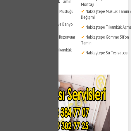
✔
Nakkaştepe Su Kaçak Tamiri
Montajı
✔
Nakkaştepe Taharet Musluğu
✔
Nakkaştepe Musluk Tamiri 
Tamiri
Değişimi
✔
Nakkaştepe Balkon ve Banyo
✔
Nakkaştepe Tıkanıklık Açm
Gideri Açma
✔
Nakkaştepe Gömme Rezervuar
✔
Nakkaştepe Gömme Sifon
Tamiri
Tamiri
✔
Nakkaştepe Pimaş Tıkanıklık
✔
Nakkaştepe Su Tesisatçısı
Açma