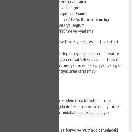
Çatalçeşme Duşakabin Montajı ve Tamiri
Çatalçeşme Sifon Tamiri ve Değişimi
Çatalçeşme Su Kaçağı Tespiti ve Onarımı
Çatalçeşme Kanalizasyon ve Atık Su Borusu Temizliği
Çatalçeşme Musluk ve Batarya Değişimi
Çatalçeşme Su Basıncı Düşürme ve Ayarlama
Çatalçeşme Tesisatçı: Güvenilir ve Profesyonel Tesisat Hizmetleri
Çatalçeşme Tesisatçı, yılların verdiği deneyim ve uzman kadrosu ile
Çatalçeşme ve çevresindeki müşterilere kaliteli ve güvenilir tesisat
hizmetleri sunmaktadır. Geniş hizmet yelpazesi ile ev, iş yeri ve diğer
ticari mekanların tüm tesisat ihtiyaçlarını karşılamayı
hedeflemektedir.
Hizmetlerimiz
Su Kaçağı Tespiti ve Onarımı
: Modern cihazlar kullanarak su
kaçaklarını hızlı ve hasarsız bir şekilde tespit ediyor ve onarıyoruz. Su
kaçağı problemlerinizde anında müdahale ederek daha büyük
hasarların önüne geçiyoruz.
Tıkanıklık Açma
: Lavabo, tuvalet, banyo ve mutfak giderlerindeki