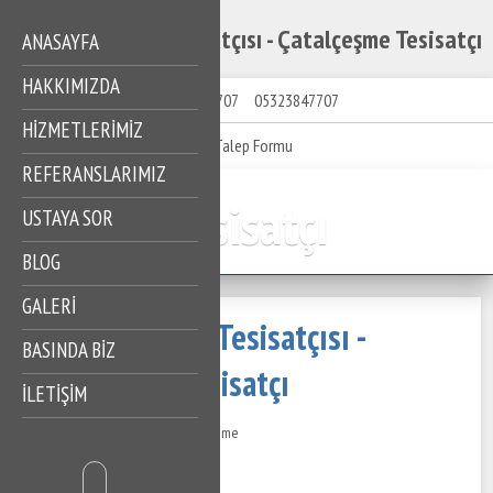
Çatalçeşme Su Tesisatçısı - Çatalçeşme Tesisatçı
ANASAYFA
HAKKIMIZDA
05323847707
05323847707
HIZMETLERIMIZ
Talep Formu
REFERANSLARIMIZ
Tesisatçı
USTAYA SOR
BLOG
GALERİ
Çatalçeşme Su Tesisatçısı -
BASINDA BİZ
Çatalçeşme Tesisatçı
İLETİŞİM
28 Temmuz 2024
254 Görüntüleme
İçindekiler