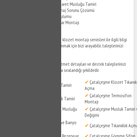
Çatalçeşme Klozet Taharet Musluğu Tamiri
Çatalçeşme Klozet Drenaj Sorunu Çözümü
Çatalçeşme Klozet Kurulumu
Çatalçeşme Klozet Duvar Montajı
Çatalçeşme klozet tamiri
ve klozet montajı servisleri ile ilgili bilgi
almak ve hizmetlerden yararlanmak için bizi arayabilir, taleplerinizi
iletebilirsiniz.
Çatalçeşme su tesisatçısı
hizmet detayları ve destek taleplerinizi
iletebileceğiniz konular aşağıda sıralandığı şekildedir.
✔
Çatalçeşme Klozet Tıkanık
✔
Çatalçeşme Klozet Tamiri
Açma
✔
Çatalçeşme Termosifon
✔
Çatalçeşme Su Kaçak Tamiri
Montajı
✔
Çatalçeşme Taharet Musluğu
✔
Çatalçeşme Musluk Tamiri 
Tamiri
Değişimi
✔
Çatalçeşme Balkon ve Banyo
✔
Çatalçeşme Tıkanıklık Açm
Gideri Açma
✔
Çatalçeşme Gömme Rezervuar
✔
Çatalçeşme Gömme Sifon