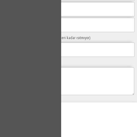
Sorunuzun Başlığı
(Örn: Kombim yeteri kadar ısıtmıyor)
Yaşadığınız Problemler
Gönder
Su Tesisatçısı