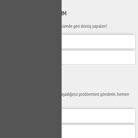
Gönder
SİZİ
ARAYALIM
Telefon numaranızı bırakın en kısa sürede geri dönüş yapalım!
Gönder
Ustaya
Sor
Yaşam alanlarınız ve ofislerinizde yaşadığınız problemleri gönderin, hemen
yanıtlayalım.