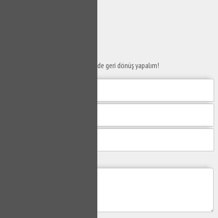
SERVİS TALEP
FORMU
Taleplerinizi bize iletin en kısa sürede geri dönüş yapalım!
Mesajım