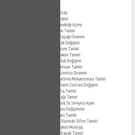
Çatalçeşme Klozet Montajı
Çatalçeşme Klozet Değişimi
Çatalçeşme Klozet Tıkanıklığı Açma
Çatalçeşme Klozet Sifon Tamiri
Çatalçeşme Klozet Su Kaçağı Onarımı
Çatalçeşme Klozet Kapak Değişimi
Çatalçeşme Klozet Hortum Tamiri
Çatalçeşme Klozet İç Takım Tamiri
Çatalçeşme Klozet Musluk Değişimi
Çatalçeşme Klozet Rezervuar Tamiri
Çatalçeşme Klozet Su Sızıntısı Onarımı
Çatalçeşme Klozet Boşaltma Mekanizması Tamiri
Çatalçeşme Klozet Bağlantı Contası Değişimi
Çatalçeşme Klozet Conta Tamiri
Çatalçeşme Klozet Kapağı Tamiri
Çatalçeşme Klozet Yüksek Su Seviyesi Ayarı
Çatalçeşme Klozet Sifonu Değiştirme
Çatalçeşme Klozet Vanası Tamiri
Çatalçeşme Klozet Çift Basmalı Sifon Tamiri
Çatalçeşme Klozet İç Takım Montajı
Çatalçeşme Klozet Üst Kapak Tamiri