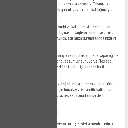
tıkanıklıkları profesyonel ekipmanlarımızla açıyoruz. Tıkanıklık
sorunlarınızı kısa sürede çözerek günlük yaşamınıza kaldığınız yerden
devam etmenizi sağlıyoruz.
Kombi ve Kalorifer Bakımı
: Kombi ve kalorifer sistemlerinizin
bakımını yaparak daha verimli çalışmasını sağlıyor, enerji tasarrufu
yapmanıza yardımcı oluyoruz. Ayrıca, acil arıza durumlarında hızlı ve
etkili çözümler sunuyoruz.
Banyo ve Mutfak Yenileme
: Banyo ve mutfaklarınızda yapacağınız
yenileme projelerinde profesyonel çözümler sunuyoruz. Tesisat
değişiklikleri, fayans döşeme ve diğer tadilat işlerinizde kaliteli
hizmet garantisi veriyoruz.
Çatalçeşme tesisatçı
servisleri, siz değerli müşterilerimizin her türlü
tesisat ihtiyaçlarını karşılamak için buradayız. Güvenilir, kaliteli ve
profesyonel hizmet anlayışımızla, tesisat sorunlarınızı dert
olmaktan çıkartıyoruz.
Bize ulaşın, rahat bir nefes alın!
Çatalçeşme klozet tamiri hizmetleri için bizi arayabilirsiniz.