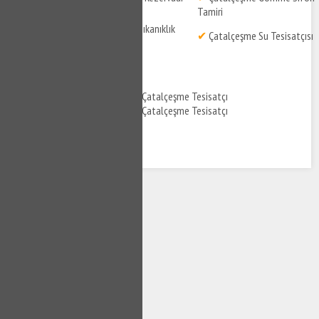
Tamiri
Tamiri
✔
Çatalçeşme Pimaş Tıkanıklık
✔
Çatalçeşme Su Tesisatçısı
Açma