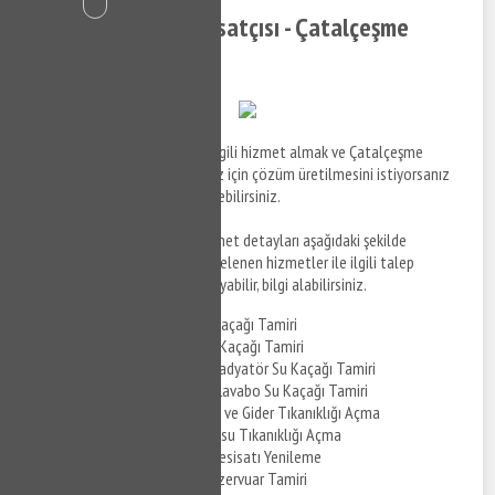
Çatalçeşme Su Tesisatçısı - Çatalçeşme
Tesisatçı
Çatalçeşme su tesisatçısı ile ilgili hizmet almak ve Çatalçeşme
bölgesinde tesisat sorunlarınız için çözüm üretilmesini istiyorsanız
bizi arayabilir, taleplerinizi iletebilirsiniz.
Çatalçeşme Su Tesisatçısı hizmet detayları aşağıdaki şekilde
sıralanmıştır. Sizde aşağıda listelenen hizmetler ile ilgili talep
oluşturmak için bizi hemen arayabilir, bilgi alabilirsiniz.
Çatalçeşme Banyo Su Kaçağı Tamiri
Çatalçeşme Mutfak Su Kaçağı Tamiri
Çatalçeşme Kombi ve Radyatör Su Kaçağı Tamiri
Çatalçeşme Klozet ve Lavabo Su Kaçağı Tamiri
Çatalçeşme Yer Süzgeci ve Gider Tıkanıklığı Açma
Çatalçeşme Pis Su Borusu Tıkanıklığı Açma
Çatalçeşme Temiz Su Tesisatı Yenileme
Çatalçeşme Gömme Rezervuar Tamiri