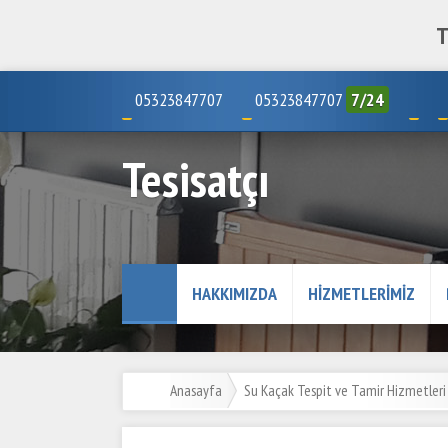
T
05323847707
05323847707
7/24
Tesisatçı
HAKKIMIZDA
HIZMETLERIMIZ
Anasayfa
Su Kaçak Tespit ve Tamir Hizmetleri