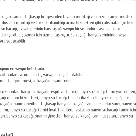
 su kaçak tamiri, Taşkasap bölgesinden lavabo montajı ve klozet tamiri, musluk
 duş seti montajı ve klozet tıkanıklığı açma hizmetleri gibi çalışmalar için bizi
yo su kaçağı, ev sahiplerinin karşılaştığı yaygın bir sorundur. Taşkasap'deki
kili bir şekilde çözmek için uzmanlaşmıştır. Su kaçağı, banyo zemininde veya
ara yol açabilir.
nın en yaygın belirtisidir.
k olmadan faturada artış varsa, su kaçağı olabilir.
antar görülmesi, su kaçağına işaret edebilir.
i uzmanları, banyo su kaçağı tespit ve tamiri, banyo su kaçağı tamir yöntemleri,
ağı onarım hizmetleri, banyo su kaçağı tespit cihazları, banyo su kaçağı nasıl
u kaçağı onarım önerileri, Taşkasap banyo su kaçağı tamiri ne kadar sürer, banyo s
arımı, banyo su kaçağı tamiri fiyat teklifleri, Taşkasap banyo su kaçağı tamiri için
arı, banyo su kaçağı onarım şirketleri, banyo su kaçağı tamir ustaları, banyo su
pılır?