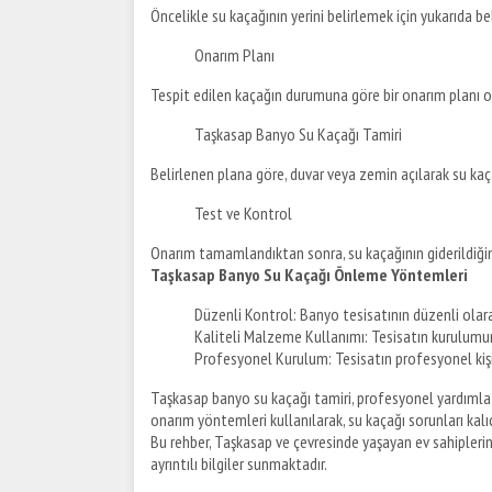
Öncelikle su kaçağının yerini belirlemek için yukarıda beli
Onarım Planı
Tespit edilen kaçağın durumuna göre bir onarım planı o
Taşkasap Banyo Su Kaçağı Tamiri
Belirlenen plana göre, duvar veya zemin açılarak su kaça
Test ve Kontrol
Onarım tamamlandıktan sonra, su kaçağının giderildiğin
Taşkasap Banyo Su Kaçağı Önleme Yöntemleri
Düzenli Kontrol: Banyo tesisatının düzenli olara
Kaliteli Malzeme Kullanımı: Tesisatın kurulumund
Profesyonel Kurulum: Tesisatın profesyonel kişil
Taşkasap banyo su kaçağı tamiri, profesyonel yardımla h
onarım yöntemleri kullanılarak, su kaçağı sorunları kalıcı
Bu rehber, Taşkasap ve çevresinde yaşayan ev sahiplerin
ayrıntılı bilgiler sunmaktadır.