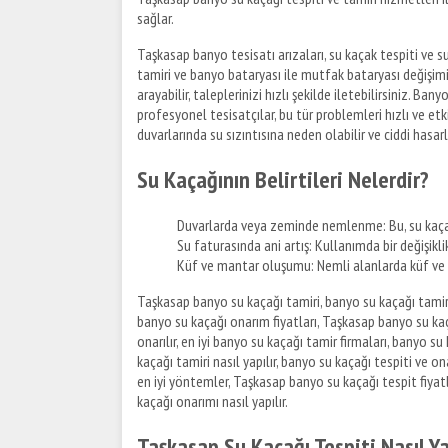
sağlar.
Taşkasap banyo tesisatı arızaları, su kaçak tespiti ve
tamiri ve banyo bataryası ile mutfak bataryası değişimi,
arayabilir, taleplerinizi hızlı şekilde iletebilirsiniz. Ban
profesyonel tesisatçılar, bu tür problemleri hızlı ve et
duvarlarında su sızıntısına neden olabilir ve ciddi hasarl
Su Kaçağının Belirtileri Nelerdir?
Duvarlarda veya zeminde nemlenme: Bu, su kaçağı
Su faturasında ani artış: Kullanımda bir değişikli
Küf ve mantar oluşumu: Nemli alanlarda küf ve m
Taşkasap banyo su kaçağı tamiri, banyo su kaçağı tamir
banyo su kaçağı onarım fiyatları, Taşkasap banyo su kaç
onarılır, en iyi banyo su kaçağı tamir firmaları, banyo s
kaçağı tamiri nasıl yapılır, banyo su kaçağı tespiti ve on
en iyi yöntemler, Taşkasap banyo su kaçağı tespit fiyatl
kaçağı onarımı nasıl yapılır.
Taşkasap Su Kaçağı Tespiti Nasıl Ya