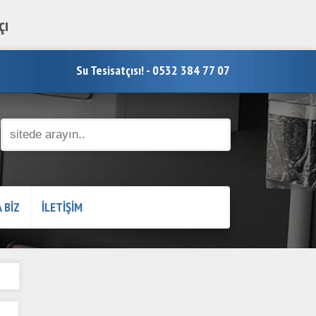
çı
Su Tesisatçısı! - 0532 384 77 07
 BİZ
İLETİŞİM