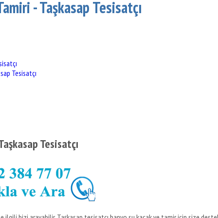
amiri - Taşkasap Tesisatçı
isatçı
sap Tesisatçı
Taşkasap Tesisatçı
 ilgili bizi arayabilir, Taşkasap tesisatçı banyo su kaçak ve tamir için size deste