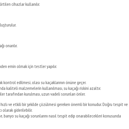
rtilen cihazlar kullanılır.
luşturulur.
ğı onarılır.
den emin olmak için testler yapılır.
k kontrol edilmesi, olası su kaçaklarının önüne geçer.
a kaliteli malzemelerin kullanılması, su kaçağı riskini azaltır.
er tarafından kurulması, uzun vadeli sorunları önler.
ızlı ve etkili bir şekilde çözülmesi gereken önemli bir konudur. Doğru tespit ve
 olarak giderilebilir.
e, banyo su kaçağı sorunlarını nasıl tespit edip onarabilecekleri konusunda