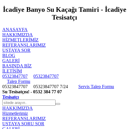
İcadiye Banyo Su Kaçağı Tamiri - İcadiye
Tesisatçı
ANASAYFA
HAKKIMIZDA
HIZMETLERIMIZ
REFERANSLARIMIZ
USTAYA SOR
BLOG
GALERİ
BASINDA BİZ
İLETİŞİM
05323847707
05323847707
Talep Formu
05323847707
05323847707
7/24
Servis Talep Formu
Su Tesisatçısı! - 0532 384 77 07
Tesisatçı
HAKKIMIZDA
Hizmetlerimiz
REFERANSLARIMIZ
USTAYA SORU SOR
GALERİ