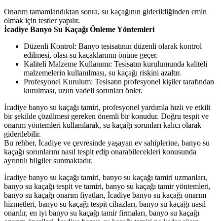
Onarım tamamlandıktan sonra, su kaçağının giderildiğinden emin
olmak için testler yapılır.
İcadiye Banyo Su Kaçağı Önleme Yöntemleri
Düzenli Kontrol: Banyo tesisatının düzenli olarak kontrol
edilmesi, olası su kaçaklarının önüne geçer.
Kaliteli Malzeme Kullanımı: Tesisatın kurulumunda kaliteli
malzemelerin kullanılması, su kaçağı riskini azaltır.
Profesyonel Kurulum: Tesisatın profesyonel kişiler tarafından
kurulması, uzun vadeli sorunları önler.
İcadiye banyo su kaçağı tamiri, profesyonel yardımla hızlı ve etkili
bir şekilde çözülmesi gereken önemli bir konudur. Doğru tespit ve
onarım yöntemleri kullanılarak, su kaçağı sorunları kalıcı olarak
giderilebilir.
Bu rehber, İcadiye ve çevresinde yaşayan ev sahiplerine, banyo su
kaçağı sorunlarını nasıl tespit edip onarabilecekleri konusunda
ayrıntılı bilgiler sunmaktadır.
İcadiye banyo su kaçağı tamiri, banyo su kaçağı tamiri uzmanları,
banyo su kaçağı tespit ve tamiri, banyo su kaçağı tamir yöntemleri,
banyo su kaçağı onarım fiyatları, İcadiye banyo su kaçağı onarım
hizmetleri, banyo su kaçağı tespit cihazları, banyo su kaçağı nasıl
onarılır, en iyi banyo su kaçağı tamir firmaları, banyo su kaçağı