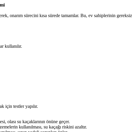
emi
 ederek, onarım sürecini kısa sürede tamamlar. Bu, ev sahiplerinin gereksi
r kullanılır.
için testler yapılır.
si, olası su kaçaklarının önüne geçer.
melerin kullanılması, su kaçağı riskini azaltır.