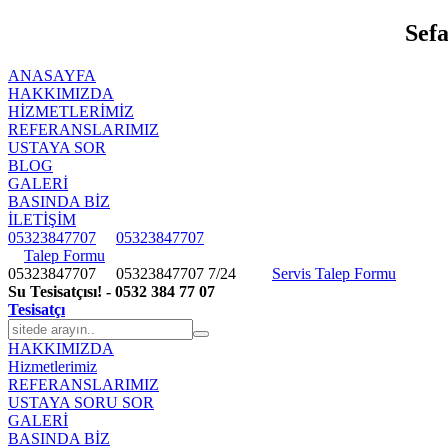
Sefa
ANASAYFA
HAKKIMIZDA
HIZMETLERIMIZ
REFERANSLARIMIZ
USTAYA SOR
BLOG
GALERİ
BASINDA BİZ
İLETİŞİM
05323847707
05323847707
Talep Formu
05323847707
05323847707
7/24
Servis Talep Formu
Su Tesisatçısı! - 0532 384 77 07
Tesisatçı
HAKKIMIZDA
Hizmetlerimiz
REFERANSLARIMIZ
USTAYA SORU SOR
GALERİ
BASINDA BİZ