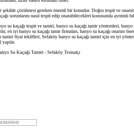
rulması, uzun vadeli sorunları önler.
r şekilde çözülmesi gereken önemli bir konudur. Doğru tespit ve onarım y
ğı sorunlarını nasıl tespit edip onarabilecekleri konusunda ayrıntılı bi
yo su kaçağı tespit ve tamiri, banyo su kaçağı tamir yöntemleri, banyo
rılır, en iyi banyo su kaçağı tamir firmaları, banyo su kaçağı onarım ön
ı tamiri fiyat teklifleri, Sefaköy banyo su kaçağı tamiri için en iyi yön
 yapılır.