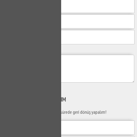
Mesajım
Gönder
SİZİ
ARAYALIM
Telefon numaranızı bırakın en kısa sürede geri dönüş yapalım!