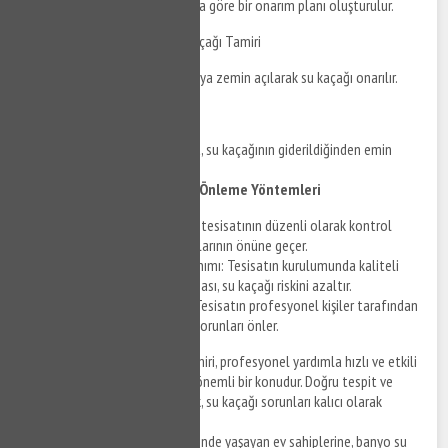
Tespit edilen kaçağın durumuna göre bir onarım planı oluşturulur.
Tahtakale Banyo Su Kaçağı Tamiri
Belirlenen plana göre, duvar veya zemin açılarak su kaçağı onarılır.
Test ve Kontrol
Onarım tamamlandıktan sonra, su kaçağının giderildiğinden emin
olmak için testler yapılır.
Tahtakale Banyo Su Kaçağı Önleme Yöntemleri
Düzenli Kontrol: Banyo tesisatının düzenli olarak kontrol
edilmesi, olası su kaçaklarının önüne geçer.
Kaliteli Malzeme Kullanımı: Tesisatın kurulumunda kaliteli
malzemelerin kullanılması, su kaçağı riskini azaltır.
Profesyonel Kurulum: Tesisatın profesyonel kişiler tarafından
kurulması, uzun vadeli sorunları önler.
Tahtakale banyo su kaçağı tamiri, profesyonel yardımla hızlı ve etkili
bir şekilde çözülmesi gereken önemli bir konudur. Doğru tespit ve
onarım yöntemleri kullanılarak, su kaçağı sorunları kalıcı olarak
giderilebilir.
Bu rehber, Tahtakale ve çevresinde yaşayan ev sahiplerine, banyo su