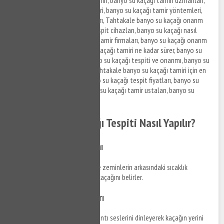
Tahtakale banyo su kaçağı tamiri, banyo su kaçağı tamiri uzmanları,
banyo su kaçağı tespit ve tamiri, banyo su kaçağı tamir yöntemleri,
banyo su kaçağı onarım fiyatları, Tahtakale banyo su kaçağı onarım
hizmetleri, banyo su kaçağı tespit cihazları, banyo su kaçağı nasıl
onarılır, en iyi banyo su kaçağı tamir firmaları, banyo su kaçağı onarım
önerileri, Tahtakale banyo su kaçağı tamiri ne kadar sürer, banyo su
kaçağı tamiri nasıl yapılır, banyo su kaçağı tespiti ve onarımı, banyo su
kaçağı tamiri fiyat teklifleri, Tahtakale banyo su kaçağı tamiri için en
iyi yöntemler, Tahtakale banyo su kaçağı tespit fiyatları, banyo su
kaçağı onarım şirketleri, banyo su kaçağı tamir ustaları, banyo su
kaçağı onarımı nasıl yapılır.
Tahtakale Su Kaçağı Tespiti Nasıl Yapılır?
Termal Kamera Kullanımı
Termal kameralar, duvarların ve zeminlerin arkasındaki sıcaklık
değişimlerini tespit ederek su kaçağını belirler.
Akustik Dinleme Cihazları
Bu cihazlar, suyun akışını ve sızıntı seslerini dinleyerek kaçağın yerini