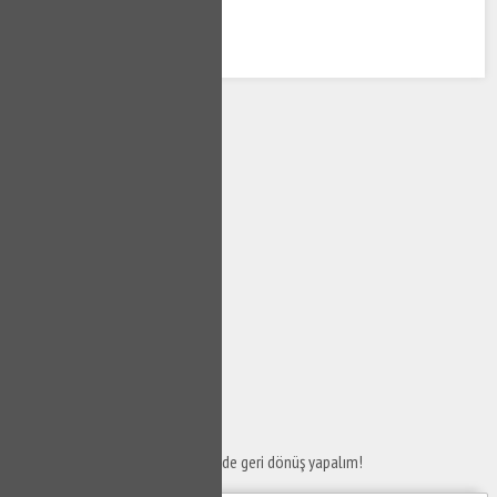
SERVİS TALEP
FORMU
Taleplerinizi bize iletin en kısa sürede geri dönüş yapalım!