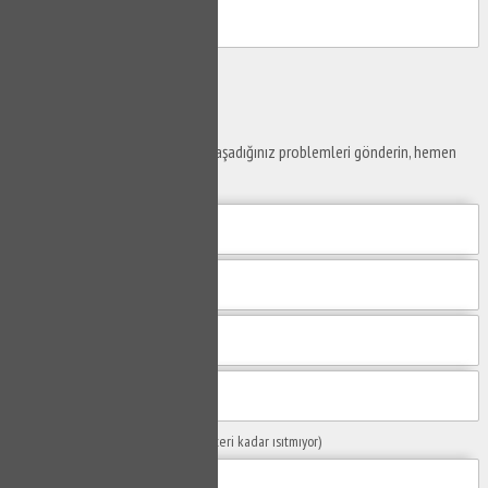
Gönder
Ustaya
Sor
Yaşam alanlarınız ve ofislerinizde yaşadığınız problemleri gönderin, hemen
yanıtlayalım.
Sorunuzun Başlığı
(Örn: Kombim yeteri kadar ısıtmıyor)