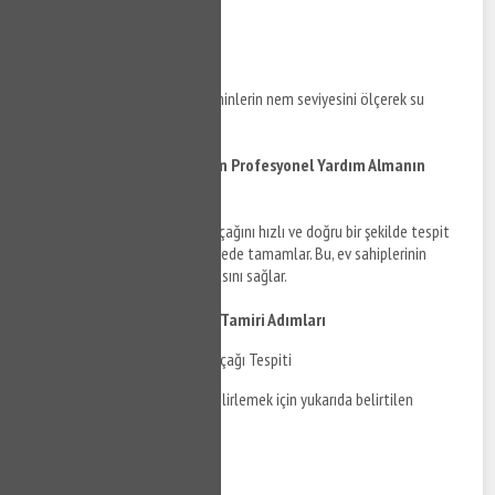
tespit eder.
Nem Ölçerler
Nem ölçerler, duvarların ve zeminlerin nem seviyesini ölçerek su
kaçağını tespit eder.
Banyo Su Kaçağı Onarımı İçin Profesyonel Yardım Almanın
Önemi
Profesyonel tesisatçılar, su kaçağını hızlı ve doğru bir şekilde tespit
ederek, onarım sürecini kısa sürede tamamlar. Bu, ev sahiplerinin
gereksiz masraflardan kaçınmasını sağlar.
Tahtakale Banyo Su Kaçağı Tamiri Adımları
Tahtakale Banyo Su Kaçağı Tespiti
Öncelikle su kaçağının yerini belirlemek için yukarıda belirtilen
cihazlar kullanılır.
Onarım Planı