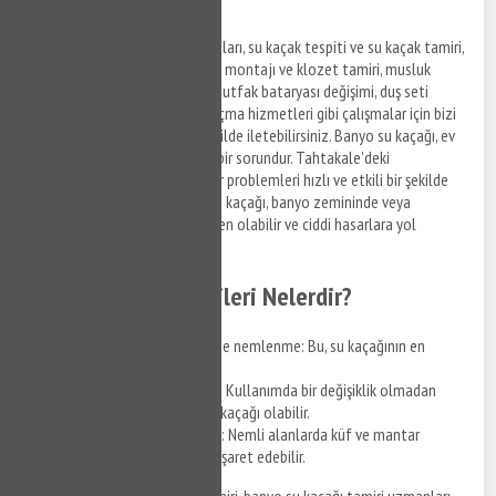
destek sağlar.
Tahtakale banyo tesisatı arızaları, su kaçak tespiti ve su kaçak tamiri,
Tahtakale bölgesinden lavabo montajı ve klozet tamiri, musluk
tamiri ve banyo bataryası ile mutfak bataryası değişimi, duş seti
montajı ve klozet tıkanıklığı açma hizmetleri gibi çalışmalar için bizi
arayabilir, taleplerinizi hızlı şekilde iletebilirsiniz. Banyo su kaçağı, ev
sahiplerinin karşılaştığı yaygın bir sorundur. Tahtakale'deki
profesyonel tesisatçılar, bu tür problemleri hızlı ve etkili bir şekilde
çözmek için uzmanlaşmıştır. Su kaçağı, banyo zemininde veya
duvarlarında su sızıntısına neden olabilir ve ciddi hasarlara yol
açabilir.
Su Kaçağının Belirtileri Nelerdir?
Duvarlarda veya zeminde nemlenme: Bu, su kaçağının en
yaygın belirtisidir.
Su faturasında ani artış: Kullanımda bir değişiklik olmadan
faturada artış varsa, su kaçağı olabilir.
Küf ve mantar oluşumu: Nemli alanlarda küf ve mantar
görülmesi, su kaçağına işaret edebilir.