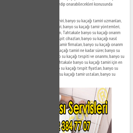
kaçağı sorunlarını nasıl tespit edip onarabilecekleri konusunda
ayrıntılı bilgiler sunmaktadır.
Tahtakale banyo su kaçağı tamiri, banyo su kaçağı tamiri uzmanları,
banyo su kaçağı tespit ve tamiri, banyo su kaçağı tamir yöntemleri,
banyo su kaçağı onarım fiyatları, Tahtakale banyo su kaçağı onarım
hizmetleri, banyo su kaçağı tespit cihazları, banyo su kaçağı nasıl
onarılır, en iyi banyo su kaçağı tamir firmaları, banyo su kaçağı onarım
önerileri, Tahtakale banyo su kaçağı tamiri ne kadar sürer, banyo su
kaçağı tamiri nasıl yapılır, banyo su kaçağı tespiti ve onarımı, banyo su
kaçağı tamiri fiyat teklifleri, Tahtakale banyo su kaçağı tamiri için en
iyi yöntemler, Tahtakale banyo su kaçağı tespit fiyatları, banyo su
kaçağı onarım şirketleri, banyo su kaçağı tamir ustaları, banyo su
kaçağı onarımı nasıl yapılır.