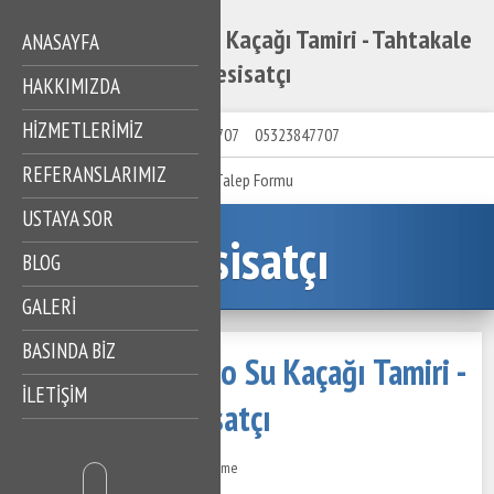
Tahtakale Banyo Su Kaçağı Tamiri - Tahtakale
ANASAYFA
Tesisatçı
HAKKIMIZDA
HIZMETLERIMIZ
05323847707
05323847707
REFERANSLARIMIZ
Talep Formu
USTAYA SOR
Tesisatçı
BLOG
GALERİ
BASINDA BİZ
Tahtakale Banyo Su Kaçağı Tamiri -
İLETİŞİM
Tahtakale Tesisatçı
15 Temmuz 2024
237 Görüntüleme