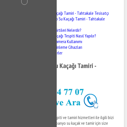
İçindekiler
Tahtakale Banyo Su Kaçağı Tamiri - Tahtakale Tesisatçı
Tahtakale Banyo Su Kaçağı Tamiri - Tahtakale
Tesisatçı
Su Kaçağının Belirtileri Nelerdir?
Tahtakale Su Kaçağı Tespiti Nasıl Yapılır?
Termal Kamera Kullanımı
Akustik Dinleme Cihazları
Nem Ölçerler
Tahtakale Banyo Su Kaçağı Tamiri -
Tahtakale Tesisatçı
Tahtakale banyo su kaçağı tespiti ve tamiri hizmetleri ile ilgili bizi
arayabilir, Tahtakale tesisatçı banyo su kaçak ve tamir için size