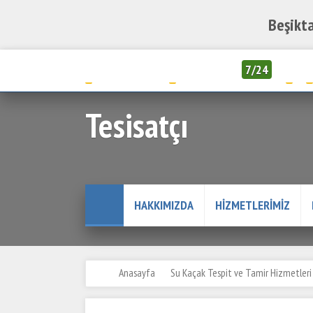
Beşikta
05323847707
05323847707
7/24
Tesisatçı
HAKKIMIZDA
HIZMETLERIMIZ
Anasayfa
Su Kaçak Tespit ve Tamir Hizmetleri