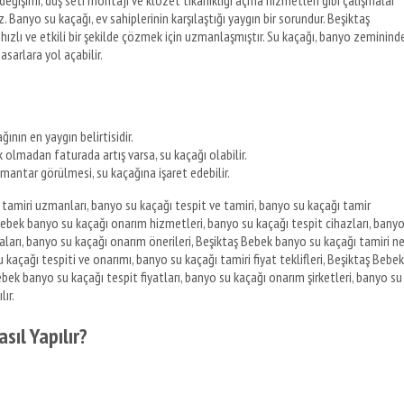
eğişimi, duş seti montajı ve klozet tıkanıklığı açma hizmetleri gibi çalışmalar
iniz. Banyo su kaçağı, ev sahiplerinin karşılaştığı yaygın bir sorundur. Beşiktaş
hızlı ve etkili bir şekilde çözmek için uzmanlaşmıştır. Su kaçağı, banyo zeminind
asarlara yol açabilir.
nın en yaygın belirtisidir.
k olmadan faturada artış varsa, su kaçağı olabilir.
antar görülmesi, su kaçağına işaret edebilir.
tamiri uzmanları, banyo su kaçağı tespit ve tamiri, banyo su kaçağı tamir
Bebek banyo su kaçağı onarım hizmetleri, banyo su kaçağı tespit cihazları, bany
rmaları, banyo su kaçağı onarım önerileri, Beşiktaş Bebek banyo su kaçağı tamiri n
u kaçağı tespiti ve onarımı, banyo su kaçağı tamiri fiyat teklifleri, Beşiktaş Bebek
ebek banyo su kaçağı tespit fiyatları, banyo su kaçağı onarım şirketleri, banyo su
lır.
sıl Yapılır?