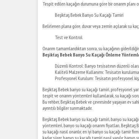
Tespit edilen kaçağın durumuna göre bir onarım planı o
Beşiktaş Bebek Banyo Su Kaçağı Tamiri
Belirlenen plana göre, duvar veya zemin açılarak su kaça
Test ve Kontrol
Onarım tamamlandıktan sonra, su kaçağının giderildiğin
Beşiktaş Bebek Banyo Su Kaçağı Önleme Yönteml
Düzenli Kontrol: Banyo tesisatının düzenli olara
Kaliteli Malzeme Kullanımı: Tesisatın kurulumund
Profesyonel Kurulum: Tesisatın profesyonel kişil
Beşiktaş Bebek banyo su kaçağı tamiri, profesyonel yard
tespit ve onarım yöntemleri kullanılarak, su kaçağı sorunl
Bu rehber, Beşiktaş Bebek ve çevresinde yaşayan ev sahi
ayrıntılı bilgiler sunmaktadır.
Beşiktaş Bebek banyo su kaçağı tamiri, banyo su kaçağı 
yöntemleri, banyo su kaçağı onarım fiyatları, Beşiktaş 
su kaçağı nasıl onarılır, en iyi banyo su kaçağı tamir fi
kadar sürer, banyo su kaçağı tamiri nasıl yapılır, banyo s