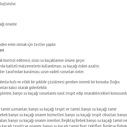
luşturulur.
ğı onarılır.
den emin olmak için testler yapılır.
eri
k kontrol edilmesi, olası su kaçaklarının önüne geçer.
a kaliteli malzemelerin kullanılması, su kaçağı riskini azaltır.
er tarafından kurulması, uzun vadeli sorunları önler.
ımla hızlı ve etkili bir şekilde çözülmesi gereken önemli bir konudur. Doğru
arı kalıcı olarak giderilebilir.
plerine, banyo su kaçağı sorunlarını nasıl tespit edip onarabilecekleri konusund
tamiri uzmanları, banyo su kaçağı tespit ve tamiri, banyo su kaçağı tamir
Bebek banyo su kaçağı onarım hizmetleri, banyo su kaçağı tespit cihazları, bany
rmaları, banyo su kaçağı onarım önerileri, Beşiktaş Bebek banyo su kaçağı tamiri n
u kaçağı tespiti ve onarımı, banyo su kaçağı tamiri fiyat teklifleri, Beşiktaş Bebek