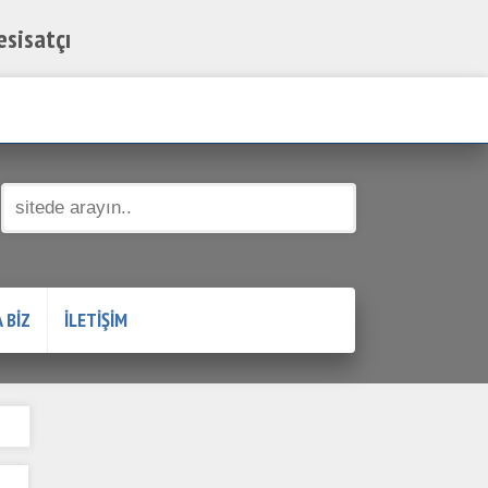
esisatçı
Su Tesisatçısı! - 0532 384 77 07
 BİZ
İLETİŞİM