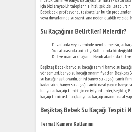
musluk tamiri ve banyo bataryası ile mutfak bataryası d
için bizi arayabilir, taleplerinizi hızlı şekilde iletebilirs
Bebek'deki profesyonel tesisatçılar, bu tür problemleri 
veya duvarlarında su sızıntısına neden olabilir ve ciddi h
Su Kaçağının Belirtileri Nelerdir?
Duvarlarda veya zeminde nemlenme: Bu, su kaçağı
Su faturasında ani artış: Kullanımda bir değişikli
Küf ve mantar oluşumu: Nemli alanlarda küf ve m
Beşiktaş Bebek banyo su kaçağı tamiri, banyo su kaçağı 
yöntemleri, banyo su kaçağı onarım fiyatları, Beşiktaş 
su kaçağı nasıl onarılır, en iyi banyo su kaçağı tamir fi
kadar sürer, banyo su kaçağı tamiri nasıl yapılır, banyo s
banyo su kaçağı tamiri için en iyi yöntemler, Beşiktaş B
kaçağı tamir ustaları, banyo su kaçağı onarımı nasıl yapı
Beşiktaş Bebek Su Kaçağı Tespiti Na
Termal Kamera Kullanımı