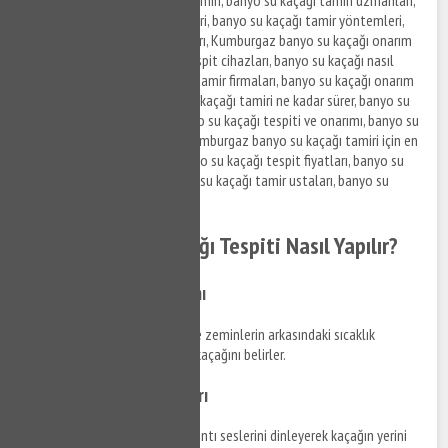
Kumburgaz banyo su kaçağı tamiri, banyo su kaçağı tamiri uzmanları,
banyo su kaçağı tespit ve tamiri, banyo su kaçağı tamir yöntemleri,
banyo su kaçağı onarım fiyatları, Kumburgaz banyo su kaçağı onarım
hizmetleri, banyo su kaçağı tespit cihazları, banyo su kaçağı nasıl
onarılır, en iyi banyo su kaçağı tamir firmaları, banyo su kaçağı onarım
önerileri, Kumburgaz banyo su kaçağı tamiri ne kadar sürer, banyo su
kaçağı tamiri nasıl yapılır, banyo su kaçağı tespiti ve onarımı, banyo su
kaçağı tamiri fiyat teklifleri, Kumburgaz banyo su kaçağı tamiri için en
iyi yöntemler, Kumburgaz banyo su kaçağı tespit fiyatları, banyo su
kaçağı onarım şirketleri, banyo su kaçağı tamir ustaları, banyo su
kaçağı onarımı nasıl yapılır.
Kumburgaz Su Kaçağı Tespiti Nasıl Yapılır?
Termal Kamera Kullanımı
Termal kameralar, duvarların ve zeminlerin arkasındaki sıcaklık
değişimlerini tespit ederek su kaçağını belirler.
Akustik Dinleme Cihazları
Bu cihazlar, suyun akışını ve sızıntı seslerini dinleyerek kaçağın yerini