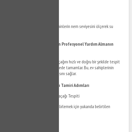
tespit eder.
Nem Ölçerler
Nem ölçerler, duvarların ve zeminlerin nem seviyesini ölçerek su
kaçağını tespit eder.
Banyo Su Kaçağı Onarımı İçin Profesyonel Yardım Almanın
Önemi
Profesyonel tesisatçılar, su kaçağını hızlı ve doğru bir şekilde tespit
ederek, onarım sürecini kısa sürede tamamlar. Bu, ev sahiplerinin
gereksiz masraflardan kaçınmasını sağlar.
Kumburgaz Banyo Su Kaçağı Tamiri Adımları
Kumburgaz Banyo Su Kaçağı Tespiti
Öncelikle su kaçağının yerini belirlemek için yukarıda belirtilen
cihazlar kullanılır.
Onarım Planı