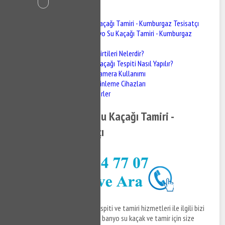
İçindekiler
Kumburgaz Banyo Su Kaçağı Tamiri - Kumburgaz Tesisatçı
Kumburgaz Banyo Su Kaçağı Tamiri - Kumburgaz
Tesisatçı
Su Kaçağının Belirtileri Nelerdir?
Kumburgaz Su Kaçağı Tespiti Nasıl Yapılır?
Termal Kamera Kullanımı
Akustik Dinleme Cihazları
Nem Ölçerler
Kumburgaz Banyo Su Kaçağı Tamiri -
Kumburgaz Tesisatçı
Kumburgaz banyo su kaçağı tespiti ve tamiri hizmetleri ile ilgili bizi
arayabilir, Kumburgaz tesisatçı banyo su kaçak ve tamir için size