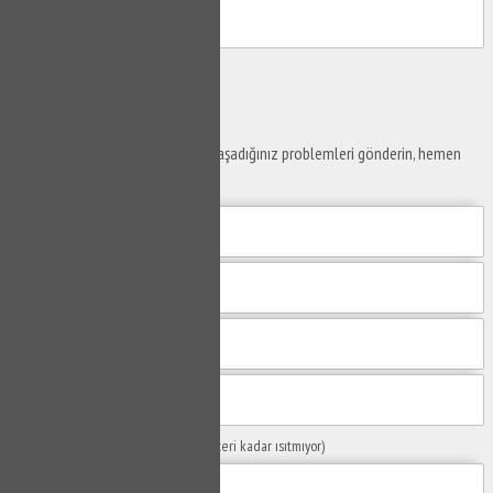
Gönder
Ustaya
Sor
Yaşam alanlarınız ve ofislerinizde yaşadığınız problemleri gönderin, hemen
yanıtlayalım.
Sorunuzun Başlığı
(Örn: Kombim yeteri kadar ısıtmıyor)