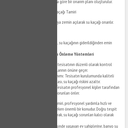
Tespit edilen kaçağın durumuna göre bir onarım planı oluşturulur.
Kumburgaz Banyo Su Kaçağı Tamiri
Belirlenen plana göre, duvar veya zemin açılarak su kaçağı onarılır.
Test ve Kontrol
Onarım tamamlandıktan sonra, su kaçağının giderildiğinden emin
olmak için testler yapılır.
Kumburgaz Banyo Su Kaçağı Önleme Yöntemleri
Düzenli Kontrol: Banyo tesisatının düzenli olarak kontrol
edilmesi, olası su kaçaklarının önüne geçer.
Kaliteli Malzeme Kullanımı: Tesisatın kurulumunda kaliteli
malzemelerin kullanılması, su kaçağı riskini azaltır.
Profesyonel Kurulum: Tesisatın profesyonel kişiler tarafından
kurulması, uzun vadeli sorunları önler.
Kumburgaz banyo su kaçağı tamiri, profesyonel yardımla hızlı ve
etkili bir şekilde çözülmesi gereken önemli bir konudur. Doğru tespit
ve onarım yöntemleri kullanılarak, su kaçağı sorunları kalıcı olarak
giderilebilir.
Bu rehber, Kumburgaz ve çevresinde yaşayan ev sahiplerine, banyo su