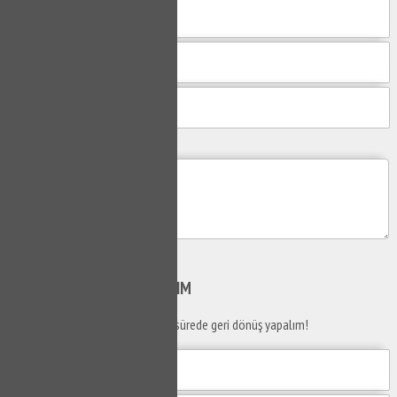
Mesajım
Gönder
SİZİ
ARAYALIM
Telefon numaranızı bırakın en kısa sürede geri dönüş yapalım!