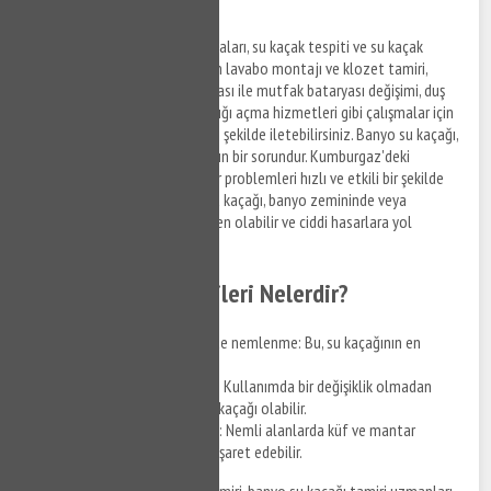
destek sağlar.
Kumburgaz banyo tesisatı arızaları, su kaçak tespiti ve su kaçak
tamiri, Kumburgaz bölgesinden lavabo montajı ve klozet tamiri,
musluk tamiri ve banyo bataryası ile mutfak bataryası değişimi, duş
seti montajı ve klozet tıkanıklığı açma hizmetleri gibi çalışmalar için
bizi arayabilir, taleplerinizi hızlı şekilde iletebilirsiniz. Banyo su kaçağı,
ev sahiplerinin karşılaştığı yaygın bir sorundur. Kumburgaz'deki
profesyonel tesisatçılar, bu tür problemleri hızlı ve etkili bir şekilde
çözmek için uzmanlaşmıştır. Su kaçağı, banyo zemininde veya
duvarlarında su sızıntısına neden olabilir ve ciddi hasarlara yol
açabilir.
Su Kaçağının Belirtileri Nelerdir?
Duvarlarda veya zeminde nemlenme: Bu, su kaçağının en
yaygın belirtisidir.
Su faturasında ani artış: Kullanımda bir değişiklik olmadan
faturada artış varsa, su kaçağı olabilir.
Küf ve mantar oluşumu: Nemli alanlarda küf ve mantar
görülmesi, su kaçağına işaret edebilir.