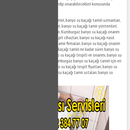
kaçağı sorunlarını nasıl tespit edip onarabilecekleri konusunda
ayrıntılı bilgiler sunmaktadır.
Kumburgaz banyo su kaçağı tamiri, banyo su kaçağı tamiri uzmanları,
banyo su kaçağı tespit ve tamiri, banyo su kaçağı tamir yöntemleri,
banyo su kaçağı onarım fiyatları, Kumburgaz banyo su kaçağı onarım
hizmetleri, banyo su kaçağı tespit cihazları, banyo su kaçağı nasıl
onarılır, en iyi banyo su kaçağı tamir firmaları, banyo su kaçağı onarım
önerileri, Kumburgaz banyo su kaçağı tamiri ne kadar sürer, banyo su
kaçağı tamiri nasıl yapılır, banyo su kaçağı tespiti ve onarımı, banyo su
kaçağı tamiri fiyat teklifleri, Kumburgaz banyo su kaçağı tamiri için en
iyi yöntemler, Kumburgaz banyo su kaçağı tespit fiyatları, banyo su
kaçağı onarım şirketleri, banyo su kaçağı tamir ustaları, banyo su
kaçağı onarımı nasıl yapılır.