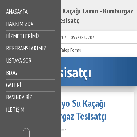
Kumburgaz Banyo Su Kaçağı Tamiri - Kumburgaz
ANASAYFA
Tesisatçı
HAKKIMIZDA
HIZMETLERIMIZ
05323847707
05323847707
REFERANSLARIMIZ
Talep Formu
USTAYA SOR
Tesisatçı
BLOG
GALERİ
BASINDA BİZ
Kumburgaz Banyo Su Kaçağı
İLETİŞİM
Tamiri - Kumburgaz Tesisatçı
15 Temmuz 2024
231 Görüntüleme