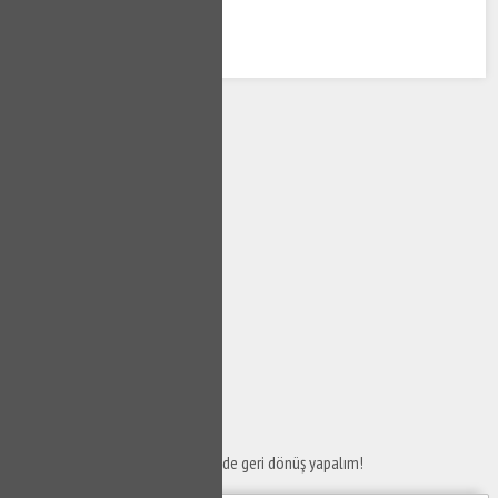
SERVİS TALEP
FORMU
Taleplerinizi bize iletin en kısa sürede geri dönüş yapalım!