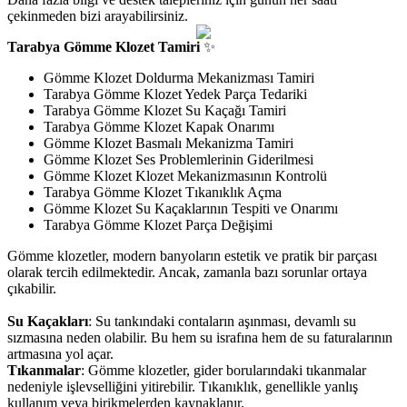
çekinmeden bizi arayabilirsiniz.
Tarabya Gömme Klozet Tamiri
✨
Gömme Klozet Doldurma Mekanizması Tamiri
Tarabya Gömme Klozet Yedek Parça Tedariki
Tarabya Gömme Klozet Su Kaçağı Tamiri
Tarabya Gömme Klozet Kapak Onarımı
Gömme Klozet Basmalı Mekanizma Tamiri
Gömme Klozet Ses Problemlerinin Giderilmesi
Gömme Klozet Klozet Mekanizmasının Kontrolü
Tarabya Gömme Klozet Tıkanıklık Açma
Gömme Klozet Su Kaçaklarının Tespiti ve Onarımı
Tarabya Gömme Klozet Parça Değişimi
Gömme klozetler, modern banyoların estetik ve pratik bir parçası
olarak tercih edilmektedir. Ancak, zamanla bazı sorunlar ortaya
çıkabilir.
Su Kaçakları
: Su tankındaki contaların aşınması, devamlı su
sızmasına neden olabilir. Bu hem su israfına hem de su faturalarının
artmasına yol açar.
Tıkanmalar
: Gömme klozetler, gider borularındaki tıkanmalar
nedeniyle işlevselliğini yitirebilir. Tıkanıklık, genellikle yanlış
kullanım veya birikmelerden kaynaklanır.