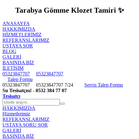
Tarabya Gömme Klozet Tamiri ✨
ANASAYFA
HAKKIMIZDA
HIZMETLERIMIZ
REFERANSLARIMIZ
USTAYA SOR
BLOG
GALERİ
BASINDA BİZ
İLETİŞİM
05323847707
05323847707
Talep Formu
05323847707
05323847707
7/24
Servis Talep Formu
Su Tesisatçısı! - 0532 384 77 07
Tesisatçı
HAKKIMIZDA
Hizmetlerimiz
REFERANSLARIMIZ
USTAYA SORU SOR
GALERİ
BASINDA BİZ