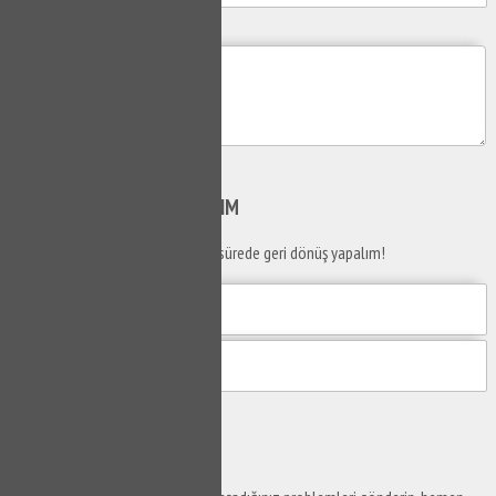
Mesajım
Gönder
SİZİ
ARAYALIM
Telefon numaranızı bırakın en kısa sürede geri dönüş yapalım!
Gönder
Ustaya
Sor