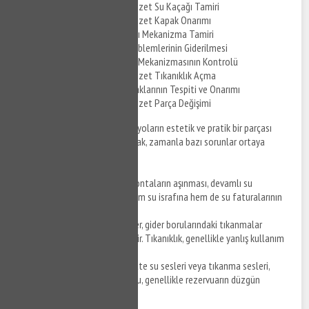
Ispartakule Gömme Klozet Su Kaçağı Tamiri
Ispartakule Gömme Klozet Kapak Onarımı
Gömme Klozet Basmalı Mekanizma Tamiri
Gömme Klozet Ses Problemlerinin Giderilmesi
Gömme Klozet Klozet Mekanizmasının Kontrolü
Ispartakule Gömme Klozet Tıkanıklık Açma
Gömme Klozet Su Kaçaklarının Tespiti ve Onarımı
Ispartakule Gömme Klozet Parça Değişimi
Gömme klozetler, modern banyoların estetik ve pratik bir parçası
olarak tercih edilmektedir. Ancak, zamanla bazı sorunlar ortaya
çıkabilir.
Su Kaçakları
: Su tankındaki contaların aşınması, devamlı su
sızmasına neden olabilir. Bu hem su israfına hem de su faturalarının
artmasına yol açar.
Tıkanmalar
: Gömme klozetler, gider borularındaki tıkanmalar
nedeniyle işlevselliğini yitirebilir. Tıkanıklık, genellikle yanlış kullanım
veya birikmelerden kaynaklanır.
Ses Sorunları
: Gömme klozette su sesleri veya tıkanma sesleri,
kullanıcıları rahatsız edebilir. Bu, genellikle rezervuarın düzgün
çalışmadığını gösterir.