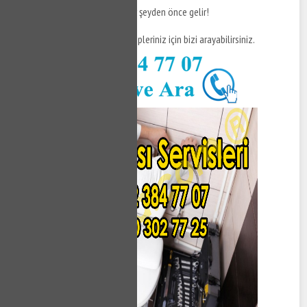
Unutmayın, sağlık ve hijyen her şeyden önce gelir!
Daha fazla bilgi ve destek talepleriniz için bizi arayabilirsiniz.