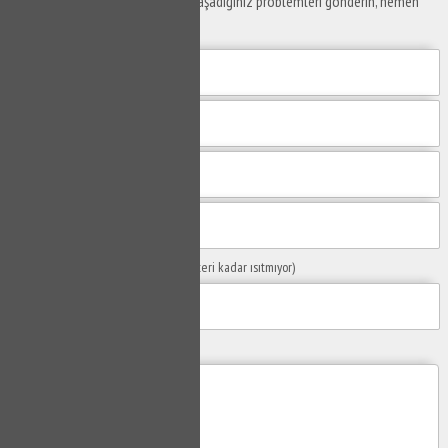
Yaşam alanlarınız ve ofislerinizde yaşadığınız problemleri gönderin, hemen
yanıtlayalım.
Sorunuzun Başlığı
(Örn: Kombim yeteri kadar ısıtmıyor)
Yaşadığınız Problemler