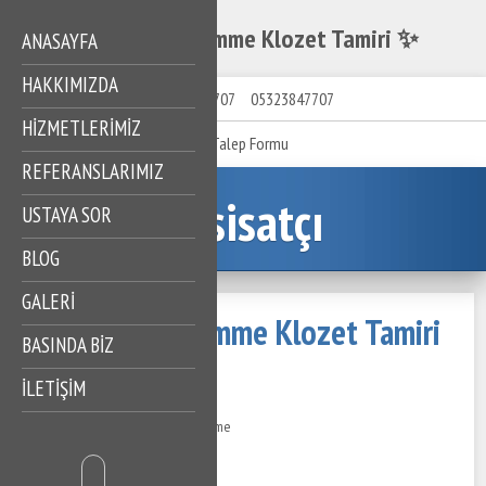
Ispartakule Gömme Klozet Tamiri ✨
ANASAYFA
HAKKIMIZDA
05323847707
05323847707
HIZMETLERIMIZ
Talep Formu
REFERANSLARIMIZ
Tesisatçı
USTAYA SOR
BLOG
GALERİ
Ispartakule Gömme Klozet Tamiri
BASINDA BİZ
✨
İLETİŞİM
12 Ağustos 2024
295 Görüntüleme
İçindekiler