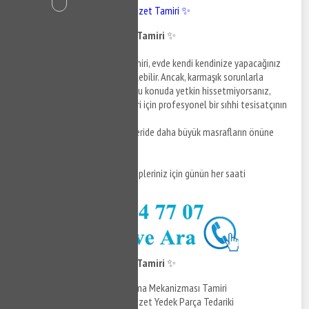
Ispartakule Gömme Klozet Tamiri ✨
Ispartakule Gömme Klozet Tamiri
✨
Ispartakule gömme klozet tamiri, evde kendi kendinize yapacağınız
tamir işlemleri ile gerçekleştirilebilir. Ancak, karmaşık sorunlarla
karşılaşırsanız veya kendinize bu konuda yetkin hissetmiyorsanız,
Ispartakule tesisatçı hizmetleri için profesyonel bir sıhhi tesisatçının
yardımını almak en iyi seçimdir.
Unutmayın, erken müdahale, ileride daha büyük masrafların önüne
geçer! ✨
Daha fazla bilgi ve destek talepleriniz için günün her saati
çekinmeden bizi arayabilirsiniz.
Ispartakule Gömme Klozet Tamiri
✨
Gömme Klozet Doldurma Mekanizması Tamiri
Ispartakule Gömme Klozet Yedek Parça Tedariki