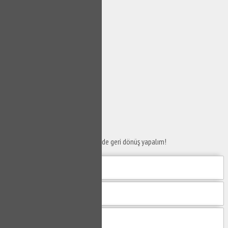
SERVİS TALEP
FORMU
Taleplerinizi bize iletin en kısa sürede geri dönüş yapalım!