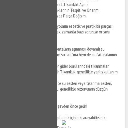
Bahçeşehir Gömme Klozet Tıkanıklık Açma
Gömme Klozet Su Kaçaklarının Tespiti ve Onarımı
Bahçeşehir Gömme Klozet Parça Değişimi
Gömme klozetler, modern banyoların estetik ve pratik bir parçası
olarak tercih edilmektedir. Ancak, zamanla bazı sorunlar ortaya
çıkabilir.
Su Kaçakları
: Su tankındaki contaların aşınması, devamlı su
sızmasına neden olabilir. Bu hem su israfına hem de su faturalarının
artmasına yol açar.
Tıkanmalar
: Gömme klozetler, gider borularındaki tıkanmalar
nedeniyle işlevselliğini yitirebilir. Tıkanıklık, genellikle yanlış kullanım
veya birikmelerden kaynaklanır.
Ses Sorunları
: Gömme klozette su sesleri veya tıkanma sesleri,
kullanıcıları rahatsız edebilir. Bu, genellikle rezervuarın düzgün
çalışmadığını gösterir.
Unutmayın, sağlık ve hijyen her şeyden önce gelir!
Daha fazla bilgi ve destek talepleriniz için bizi arayabilirsiniz.