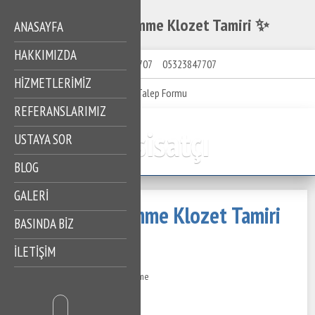
Bahçeşehir Gömme Klozet Tamiri ✨
ANASAYFA
HAKKIMIZDA
05323847707
05323847707
HIZMETLERIMIZ
Talep Formu
REFERANSLARIMIZ
Tesisatçı
USTAYA SOR
BLOG
GALERİ
Bahçeşehir Gömme Klozet Tamiri
BASINDA BİZ
✨
İLETİŞİM
10 Ağustos 2024
287 Görüntüleme
İçindekiler