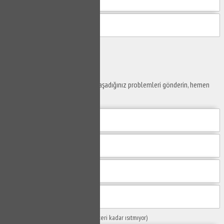
Gönder
Ustaya
Sor
Yaşam alanlarınız ve ofislerinizde yaşadığınız problemleri gönderin, hemen
yanıtlayalım.
Sorunuzun Başlığı
(Örn: Kombim yeteri kadar ısıtmıyor)