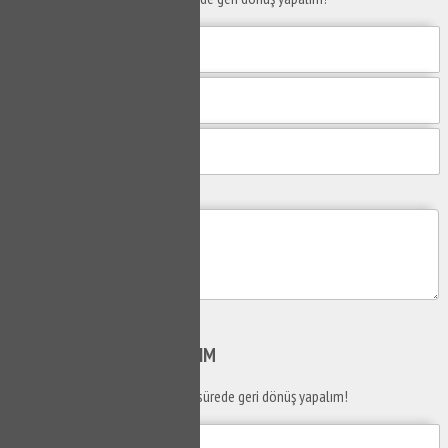
Mesajım
Gönder
SİZİ
ARAYALIM
Telefon numaranızı bırakın en kısa sürede geri dönüş yapalım!