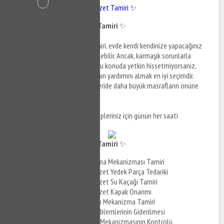
Bahçeşehir Gömme Klozet Tamiri ✨
Bahçeşehir Gömme Klozet Tamiri
✨
Bahçeşehir gömme klozet tamiri, evde kendi kendinize yapacağınız
tamir işlemleri ile gerçekleştirilebilir. Ancak, karmaşık sorunlarla
karşılaşırsanız veya kendinize bu konuda yetkin hissetmiyorsanız,
profesyonel bir sıhhi tesisatçının yardımını almak en iyi seçimdir.
Unutmayın, erken müdahale, ileride daha büyük masrafların önüne
geçer! ✨
Daha fazla bilgi ve destek talepleriniz için günün her saati
çekinmeden bizi arayabilirsiniz.
Bahçeşehir Gömme Klozet Tamiri
✨
Gömme Klozet Doldurma Mekanizması Tamiri
Bahçeşehir Gömme Klozet Yedek Parça Tedariki
Bahçeşehir Gömme Klozet Su Kaçağı Tamiri
Bahçeşehir Gömme Klozet Kapak Onarımı
Gömme Klozet Basmalı Mekanizma Tamiri
Gömme Klozet Ses Problemlerinin Giderilmesi
Gömme Klozet Klozet Mekanizmasının Kontrolü