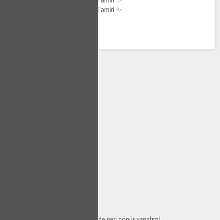
SERVİS TALEP
FORMU
Taleplerinizi bize iletin en kısa sürede geri dönüş yapalım!