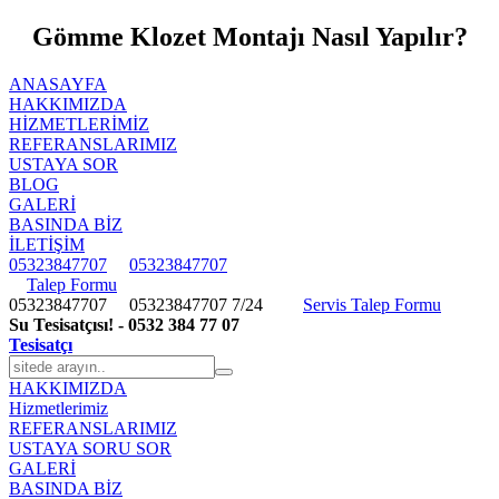
Gömme Klozet Montajı Nasıl Yapılır?
ANASAYFA
HAKKIMIZDA
HIZMETLERIMIZ
REFERANSLARIMIZ
USTAYA SOR
BLOG
GALERİ
BASINDA BİZ
İLETİŞİM
05323847707
05323847707
Talep Formu
05323847707
05323847707
7/24
Servis Talep Formu
Su Tesisatçısı! - 0532 384 77 07
Tesisatçı
HAKKIMIZDA
Hizmetlerimiz
REFERANSLARIMIZ
USTAYA SORU SOR
GALERİ
BASINDA BİZ