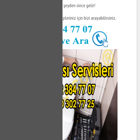
Unutmayın, sağlık ve hijyen her şeyden önce gelir!
Daha fazla bilgi ve destek talepleriniz için bizi arayabilirsiniz.