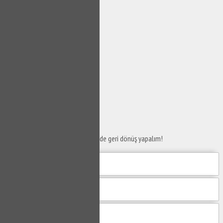
SERVİS TALEP
FORMU
Taleplerinizi bize iletin en kısa sürede geri dönüş yapalım!