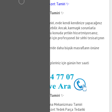
Sıracevizler Gömme Klozet Tamiri ✨
Sıracevizler Gömme Klozet Tamiri
✨
Sıracevizler gömme klozet tamiri, evde kendi kendinize yapacağınız
tamir işlemleri ile gerçekleştirilebilir. Ancak, karmaşık sorunlarla
karşılaşırsanız veya kendinize bu konuda yetkin hissetmiyorsanız,
Sıracevizler tesisatçı hizmetleri için profesyonel bir sıhhi tesisatçının
yardımını almak en iyi seçimdir.
Unutmayın, erken müdahale, ileride daha büyük masrafların önüne
geçer! ✨
Daha fazla bilgi ve destek talepleriniz için günün her saati
çekinmeden bizi arayabilirsiniz.
Sıracevizler Gömme Klozet Tamiri
✨
Gömme Klozet Doldurma Mekanizması Tamiri
Sıracevizler Gömme Klozet Yedek Parça Tedariki