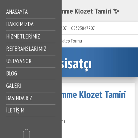
Sıracevizler Gömme Klozet Tamiri ✨
ANASAYFA
HAKKIMIZDA
05323847707
05323847707
HIZMETLERIMIZ
Talep Formu
REFERANSLARIMIZ
Tesisatçı
USTAYA SOR
BLOG
GALERİ
Sıracevizler Gömme Klozet Tamiri
BASINDA BİZ
✨
İLETİŞİM
12 Ağustos 2024
264 Görüntüleme
İçindekiler