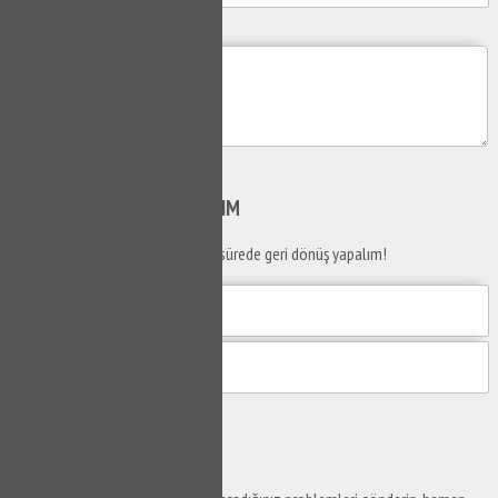
Mesajım
Gönder
SİZİ
ARAYALIM
Telefon numaranızı bırakın en kısa sürede geri dönüş yapalım!
Gönder
Ustaya
Sor