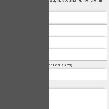
Yaşam alanlarınız ve ofislerinizde yaşadığınız problemleri gönderin, hemen
yanıtlayalım.
Sorunuzun Başlığı
(Örn: Kombim yeteri kadar ısıtmıyor)
Yaşadığınız Problemler