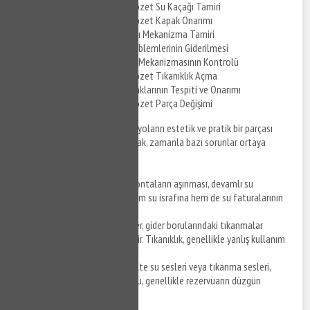
Sıracevizler Gömme Klozet Su Kaçağı Tamiri
Sıracevizler Gömme Klozet Kapak Onarımı
Gömme Klozet Basmalı Mekanizma Tamiri
Gömme Klozet Ses Problemlerinin Giderilmesi
Gömme Klozet Klozet Mekanizmasının Kontrolü
Sıracevizler Gömme Klozet Tıkanıklık Açma
Gömme Klozet Su Kaçaklarının Tespiti ve Onarımı
Sıracevizler Gömme Klozet Parça Değişimi
Gömme klozetler, modern banyoların estetik ve pratik bir parçası
olarak tercih edilmektedir. Ancak, zamanla bazı sorunlar ortaya
çıkabilir.
Su Kaçakları
: Su tankındaki contaların aşınması, devamlı su
sızmasına neden olabilir. Bu hem su israfına hem de su faturalarının
artmasına yol açar.
Tıkanmalar
: Gömme klozetler, gider borularındaki tıkanmalar
nedeniyle işlevselliğini yitirebilir. Tıkanıklık, genellikle yanlış kullanım
veya birikmelerden kaynaklanır.
Ses Sorunları
: Gömme klozette su sesleri veya tıkanma sesleri,
kullanıcıları rahatsız edebilir. Bu, genellikle rezervuarın düzgün
çalışmadığını gösterir.