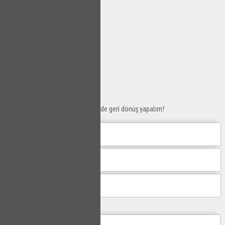
SERVİS TALEP
FORMU
Taleplerinizi bize iletin en kısa sürede geri dönüş yapalım!
Mesajım