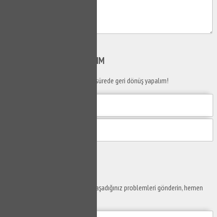
Gönder
SİZİ
ARAYALIM
Telefon numaranızı bırakın en kısa sürede geri dönüş yapalım!
Gönder
Ustaya
Sor
Yaşam alanlarınız ve ofislerinizde yaşadığınız problemleri gönderin, hemen
yanıtlayalım.