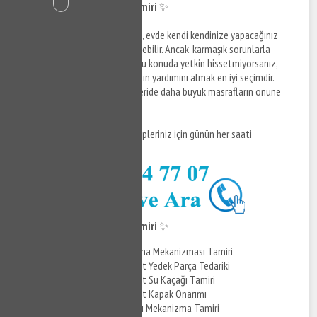
Eminönü Gömme Klozet Tamiri
✨
Eminönü gömme klozet tamiri, evde kendi kendinize yapacağınız
tamir işlemleri ile gerçekleştirilebilir. Ancak, karmaşık sorunlarla
karşılaşırsanız veya kendinize bu konuda yetkin hissetmiyorsanız,
profesyonel bir sıhhi tesisatçının yardımını almak en iyi seçimdir.
Unutmayın, erken müdahale, ileride daha büyük masrafların önüne
geçer! ✨
Daha fazla bilgi ve destek talepleriniz için günün her saati
çekinmeden bizi arayabilirsiniz.
Eminönü Gömme Klozet Tamiri
✨
Gömme Klozet Doldurma Mekanizması Tamiri
Eminönü Gömme Klozet Yedek Parça Tedariki
Eminönü Gömme Klozet Su Kaçağı Tamiri
Eminönü Gömme Klozet Kapak Onarımı
Gömme Klozet Basmalı Mekanizma Tamiri