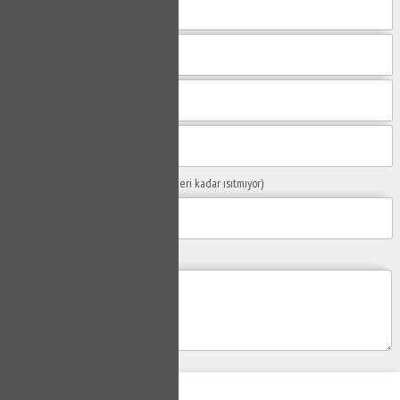
Sorunuzun Başlığı
(Örn: Kombim yeteri kadar ısıtmıyor)
Yaşadığınız Problemler
Gönder