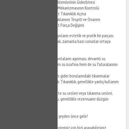
Gömme Klozet Ses Problemlerinin Giderilmesi
Gömme Klozet Klozet Mekanizmasının Kontrolü
Eminönü Gömme Klozet Tıkanıklık Açma
Gömme Klozet Su Kaçaklarının Tespiti ve Onarımı
Eminönü Gömme Klozet Parça Değişimi
Gömme klozetler, modern banyoların estetik ve pratik bir parçası
olarak tercih edilmektedir. Ancak, zamanla bazı sorunlar ortaya
çıkabilir.
Su Kaçakları
: Su tankındaki contaların aşınması, devamlı su
sızmasına neden olabilir. Bu hem su israfına hem de su faturalarının
artmasına yol açar.
Tıkanmalar
: Gömme klozetler, gider borularındaki tıkanmalar
nedeniyle işlevselliğini yitirebilir. Tıkanıklık, genellikle yanlış kullanım
veya birikmelerden kaynaklanır.
Ses Sorunları
: Gömme klozette su sesleri veya tıkanma sesleri,
kullanıcıları rahatsız edebilir. Bu, genellikle rezervuarın düzgün
çalışmadığını gösterir.
Unutmayın, sağlık ve hijyen her şeyden önce gelir!
Daha fazla bilgi ve destek talepleriniz için bizi arayabilirsiniz.