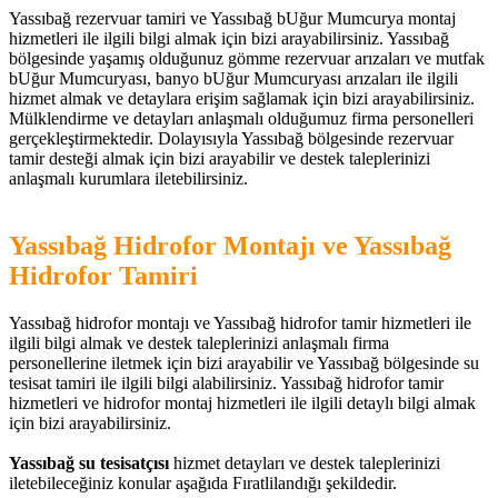
Yassıbağ rezervuar tamiri ve Yassıbağ bUğur Mumcurya montaj
hizmetleri ile ilgili bilgi almak için bizi arayabilirsiniz. Yassıbağ
bölgesinde yaşamış olduğunuz gömme rezervuar arızaları ve mutfak
bUğur Mumcuryası, banyo bUğur Mumcuryası arızaları ile ilgili
hizmet almak ve detaylara erişim sağlamak için bizi arayabilirsiniz.
Mülklendirme ve detayları anlaşmalı olduğumuz firma personelleri
gerçekleştirmektedir. Dolayısıyla Yassıbağ bölgesinde rezervuar
tamir desteği almak için bizi arayabilir ve destek taleplerinizi
anlaşmalı kurumlara iletebilirsiniz.
Yassıbağ Hidrofor Montajı ve Yassıbağ
Hidrofor Tamiri
Yassıbağ hidrofor montajı ve Yassıbağ hidrofor tamir hizmetleri ile
ilgili bilgi almak ve destek taleplerinizi anlaşmalı firma
personellerine iletmek için bizi arayabilir ve Yassıbağ bölgesinde su
tesisat tamiri ile ilgili bilgi alabilirsiniz. Yassıbağ hidrofor tamir
hizmetleri ve hidrofor montaj hizmetleri ile ilgili detaylı bilgi almak
için bizi arayabilirsiniz.
Yassıbağ su tesisatçısı
hizmet detayları ve destek taleplerinizi
iletebileceğiniz konular aşağıda Fıratlilandığı şekildedir.