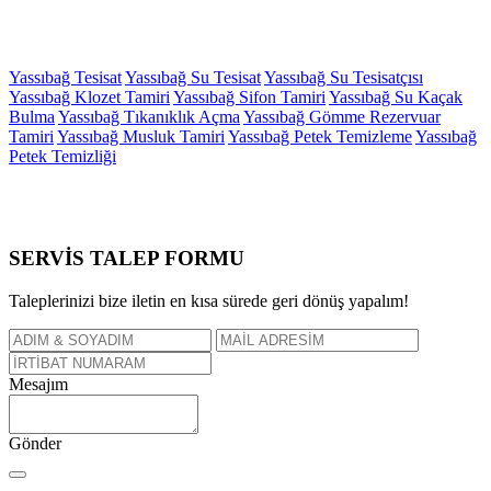
Yassıbağ Tesisat
Yassıbağ Su Tesisat
Yassıbağ Su Tesisatçısı
Yassıbağ Klozet Tamiri
Yassıbağ Sifon Tamiri
Yassıbağ Su Kaçak
Bulma
Yassıbağ Tıkanıklık Açma
Yassıbağ Gömme Rezervuar
Tamiri
Yassıbağ Musluk Tamiri
Yassıbağ Petek Temizleme
Yassıbağ
Petek Temizliği
SERVİS TALEP
FORMU
Taleplerinizi bize iletin en kısa sürede geri dönüş yapalım!
Mesajım
Gönder