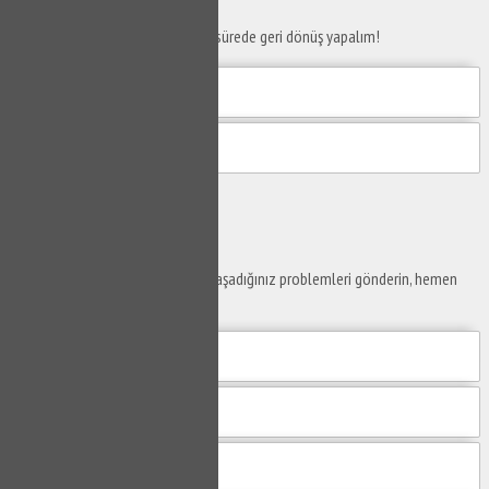
Telefon numaranızı bırakın en kısa sürede geri dönüş yapalım!
Gönder
Ustaya
Sor
Yaşam alanlarınız ve ofislerinizde yaşadığınız problemleri gönderin, hemen
yanıtlayalım.