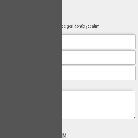
SERVİS TALEP
FORMU
Taleplerinizi bize iletin en kısa sürede geri dönüş yapalım!
Mesajım
Gönder
SİZİ
ARAYALIM