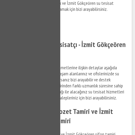
hizmetleri hakkında bilgi almak ve İzmit Gökçeören su tesisat
hakkında detaylara erişim sağlamak için bizi arayabilirsiniz.
0532 384 77 07 ✆
Tıkla ve Ara ✆
İzmit Gökçeören Tesisatçı - İzmit Gökçeören
Su Tesisatçısı
İzmit Gökçeören su tesisat hizmetlerine ilişkin detaylar aşağıda
Fıratlilandığı şekildedir. Sizde yaşam alanlarınız ve ofislerinizde su
tesisat ile ilgili bir arıza yaşıyorsanız bizi arayabilir ve destek
taleplerinizi iletebilirsiniz. Birbirinden farklı uzmanlık süresine sahip
anlaşmalı iş ortaklarımız aracılığı ile alacağınız su tesisat hizmetleri
ile ilgili bilgi almak ve destek talepleriniz için bizi arayabilirsiniz.
İzmit Gökçeören Klozet Tamiri ve İzmit
Gökçeören Sifon Tamiri
İzmit Gökçeören klozet tamiri ve İzmit Gökçeören sifon tamiri