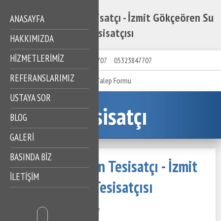
İzmit Gökçeören Tesisatçı - İzmit Gökçeören Su
ANASAYFA
Tesisatçısı
HAKKIMIZDA
HIZMETLERIMIZ
05323847707
05323847707
REFERANSLARIMIZ
Talep Formu
USTAYA SOR
Tesisatçı
BLOG
GALERİ
BASINDA BİZ
İzmit Gökçeören Tesisatçı - İzmit
İLETİŞİM
Gökçeören Su Tesisatçısı
25 Kasım 2020
575 Görüntüleme