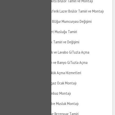
İzmit Gökçeören Sıvı Yakıtlı Brülör Tamiri ve Montajı
İzmit Gökçeören Atmosferik Lazer Brülör Tamiri ve Montajı
İzmit Gökçeören Banyo BUğur Mumcuryası Değişimi
İzmit Gökçeören Taharet Musluğu Tamiri
İzmit Gökçeören Musluk Tamiri ve Değişimi
İzmit Gökçeören Mutfak ve Lavabo GiTuzla Açma
İzmit Gökçeören Balkon ve Banyo GiTuzla Açma
İzmit Gökçeören Tıkanıklık Açma Hizmetleri
İzmit Gökçeören Doğalgaz Ocak Montajı
İzmit Gökçeören Davlumbaz Montajı
İzmit Gökçeören Ankastre Musluk Montajı
İzmit Gökçeören Gömme Rezervuar Tamiri