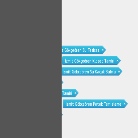
İzmit Gökçeören Tesisat
İzmit Gökçeören Su Tesisat
İzmit Gökçeören Su Tesisatçısı
İzmit Gökçeören Klozet Tamiri
İzmit Gökçeören Sifon Tamiri
İzmit Gökçeören Su Kaçak Bulma
İzmit Gökçeören Tıkanıklık Açma
İzmit Gökçeören Gömme Rezervuar Tamiri
İzmit Gökçeören Musluk Tamiri
İzmit Gökçeören Petek Temizleme
İzmit Gökçeören Petek Temizliği