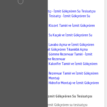
İçindekiler
İzmit Gökçeören Tesisatçı - İzmit Gökçeören Su Tesisatçısı
İzmit Gökçeören Tesisatçı - İzmit Gökçeören Su
Tesisatçısı
İzmit Gökçeören Klozet Tamiri ve İzmit Gökçeören
Sifon Tamiri
İzmit Gökçeören Su Kaçak ve İzmit Gökçeören Su
Kaçak Tespiti
İzmit Gökçeören Lavabo Açma ve İzmit Gökçeören
Gider Açma - İzmit Gökçeören Tıkanıklık Açma
İzmit Gökçeören Gömme Rezervuar Tamiri - İzmit
Gökçeören Gömme Rezervuar
İzmit Gökçeören Kalorifer Tamiri ve İzmit Gökçeören
Kalorifer Bakımı
İzmit Gökçeören Rezervuar Tamiri ve İzmit Gökçeören
BUğur Mumcurya Montajı
İzmit Gökçeören Hidrofor Montajı ve İzmit Gökçeören
Hidrofor Tamiri
İzmit Gökçeören Tesisatçı - İzmit Gökçeören Su Tesisatçısı
İzmit Gökçeören tesisatçı ve İzmit Gökçeören su tesisatçısı