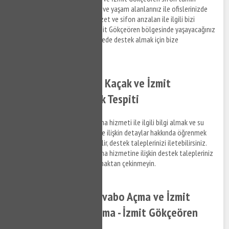
hizmetlerine ilişkin bilgi almak ve yaşam alanlarınız ile ofislerinizde
meydana gelen su tesisat, klozet ve sifon arızaları ile ilgili bizi
arayabilir, bilgi alabilirsiniz. İzmit Gökçeören bölgesinde yaşayacağınız
su tesisat arızaları için kısa sürede destek almak için bize
Yağdöverabilirsiniz.
İzmit Gökçeören Su Kaçak ve İzmit
Gökçeören Su Kaçak Tespiti
İzmit Gökçeören su kaçak bulma hizmeti ile ilgili bilgi almak ve su
kaçak tespit tamir hizmetlerine ilişkin detaylar hakkında öğrenmek
istediğiniz konuları bize sorabilir, destek taleplerinizi iletebilirsiniz.
İzmit Gökçeören su kaçak bulma hizmetine ilişkin destek talepleriniz
hakkında bizimle bağlantı kurmaktan çekinmeyin.
İzmit Gökçeören Lavabo Açma ve İzmit
Gökçeören Gider Açma - İzmit Gökçeören
Tıkanıklık Açma