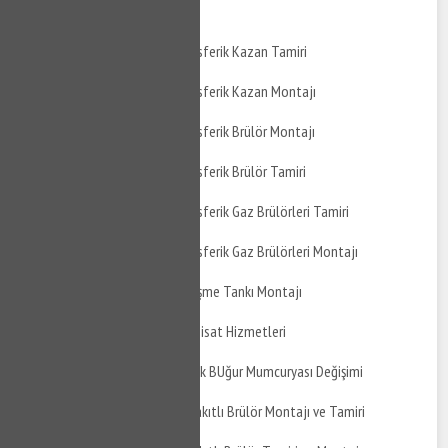
Montajı
İzmit Gökçeören Atmosferik Kazan Tamiri
İzmit Gökçeören Atmosferik Kazan Montajı
İzmit Gökçeören Atmosferik Brülör Montajı
İzmit Gökçeören Atmosferik Brülör Tamiri
İzmit Gökçeören Atmosferik Gaz Brülörleri Tamiri
İzmit Gökçeören Atmosferik Gaz Brülörleri Montajı
İzmit Gökçeören Genleşme Tankı Montajı
İzmit Gökçeören Su Tesisat Hizmetleri
İzmit Gökçeören Mutfak BUğur Mumcuryası Değişimi
İzmit Gökçeören Gaz Yakıtlı Brülör Montajı ve Tamiri