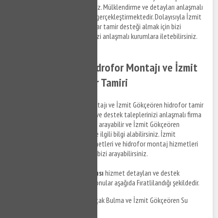
sağlamak için bizi arayabilirsiniz. Mülklendirme ve detayları anlaşmalı
olduğumuz firma personelleri gerçekleştirmektedir. Dolayısıyla İzmit
Gökçeören bölgesinde rezervuar tamir desteği almak için bizi
arayabilir ve destek taleplerinizi anlaşmalı kurumlara iletebilirsiniz.
İzmit Gökçeören Hidrofor Montajı ve İzmit
Gökçeören Hidrofor Tamiri
İzmit Gökçeören hidrofor montajı ve İzmit Gökçeören hidrofor tamir
hizmetleri ile ilgili bilgi almak ve destek taleplerinizi anlaşmalı firma
personellerine iletmek için bizi arayabilir ve İzmit Gökçeören
bölgesinde su tesisat tamiri ile ilgili bilgi alabilirsiniz. İzmit
Gökçeören hidrofor tamir hizmetleri ve hidrofor montaj hizmetleri
ile ilgili detaylı bilgi almak için bizi arayabilirsiniz.
İzmit Gökçeören su tesisatçısı
hizmet detayları ve destek
taleplerinizi iletebileceğiniz konular aşağıda Fıratlilandığı şekildedir.
İzmit Gökçeören Su Kaçak Bulma ve İzmit Gökçeören Su
Kaçak Tamiri