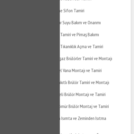
İzmit Gökçeören Gömme Sifon Tamiri
İzmit Gökçeören Yağmur Suyu Bakım ve Onarımı
İzmit Gökçeören Pimaş Tamiri ve Pimaş Bakımı
İzmit Gökçeören Pimaş Tıkanıklık Açma ve Tamiri
İzmit Gökçeören Doğalgaz Brülörler Tamiri ve Montajı
İzmit Gökçeören Küresel Vana Montajı ve Tamiri
İzmit Gökçeören Çift Yakıtlı Brülör Tamiri ve Montajı
İzmit Gökçeören Üflemeli Brülör Montajı ve Tamiri
İzmit Gökçeören Toz Kömür Brülör Montaj ve Tamiri
İzmit Gökçeören Yerden Isımta ve Zeminden Isıtma
Uygulaması