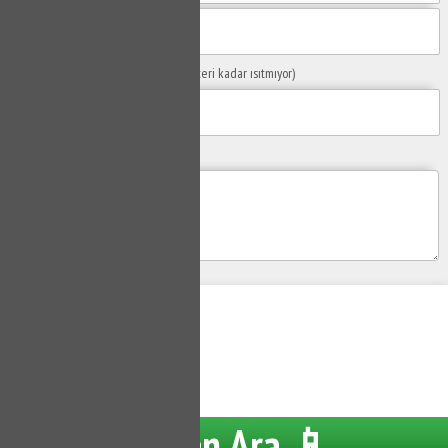
Sorunuzun Başlığı
(Örn: Kombim yeteri kadar ısıtmıyor)
Yaşadığınız Problemler
Gönder
Su Tesisatçısı
Hemen Ara 📱
Tüm hakları saklıdır.