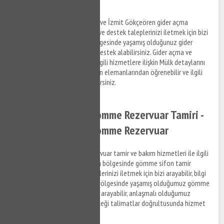
İzmit Gökçeören lavabo açma ve İzmit Gökçeören gider açma
hizmetleri ile ilgili bilgi almak ve destek taleplerinizi iletmek için bizi
arayabilir, İzmit Gökçeören bölgesinde yaşamış olduğunuz gider
tıkanıklık problemleri ile ilgili destek alabilirsiniz. Gider açma ve
tıkanıklık açma hizmetleri ve ilgili hizmetlere ilişkin Mülk detaylarını
anlaşmalı olduğumuz firmaların elemanlarından öğrenebilir ve ilgili
hizmetler hakkında bilgi alabilirsiniz.
İzmit Gökçeören Gömme Rezervuar Tamiri -
İzmit Gökçeören Gömme Rezervuar
İzmit Gökçeören gömme rezervuar tamir ve bakım hizmetleri ile ilgili
bilgi almak ve İzmit Gökçeören bölgesinde gömme sifon tamir
hizmeti hakkında destek taleplerinizi iletmek için bizi arayabilir, bilgi
alabilirsiniz. İzmit Gökçeören bölgesinde yaşamış olduğumuz gömme
rezervuar sorunları ile ilgili bizi arayabilir, anlaşmalı olduğumuz
firmaların personellerinin vereceği talimatlar doğrultusunda hizmet
taleplerinizi iletebilirsiniz.