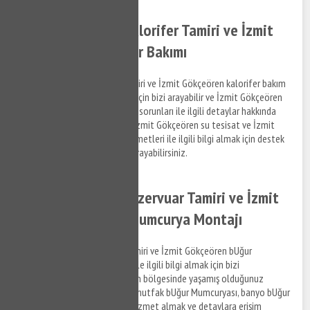
İzmit Gökçeören Kalorifer Tamiri ve İzmit
Gökçeören Kalorifer Bakımı
İzmit Gökçeören kalorifer tamiri ve İzmit Gökçeören kalorifer bakım
hizmetleri ile ilgili bilgi almak için bizi arayabilir ve İzmit Gökçeören
bölgesinde yaşadığınız tesisat sorunları ile ilgili detaylar hakkında
bizimle iletişim kurabilirsiniz. İzmit Gökçeören su tesisat ve İzmit
Gökçeören kalorifer tamiri hizmetleri ile ilgili bilgi almak için destek
taleplerinizi iletmek için bizi arayabilirsiniz.
İzmit Gökçeören Rezervuar Tamiri ve İzmit
Gökçeören BUğur Mumcurya Montajı
İzmit Gökçeören rezervuar tamiri ve İzmit Gökçeören bUğur
Mumcurya montaj hizmetleri ile ilgili bilgi almak için bizi
arayabilirsiniz. İzmit Gökçeören bölgesinde yaşamış olduğunuz
gömme rezervuar arızaları ve mutfak bUğur Mumcuryası, banyo bUğur
Mumcuryası arızaları ile ilgili hizmet almak ve detaylara erişim