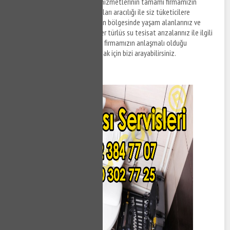
İzmit Gökçeören su tesisat
hizmetlerinin tamamı firmamızın
anlaşmalı olduğu tesisat firmaları aracılığı ile siz tüketicilere
sunulmaktadır. İzmit Gökçeören bölgesinde yaşam alanlarınız ve
ofislerinizde meydana gelen her türlüs su tesisat arızalarınız ile ilgili
destek taleplerinizi iletmek ve firmamızın anlaşmalı olduğu
ekiplerden tesisat hizmeti almak için bizi arayabilirsiniz.